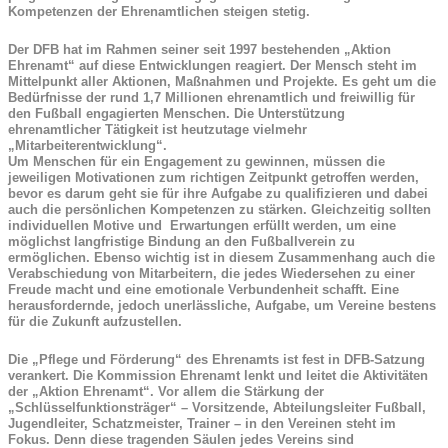
Kompetenzen der Ehrenamtlichen steigen stetig.
Der DFB hat im Rahmen seiner seit 1997 bestehenden „Aktion
Ehrenamt“ auf diese Entwicklungen reagiert. Der Mensch steht im
Mittelpunkt aller Aktionen, Maßnahmen und Projekte. Es geht um die
Bedürfnisse der rund 1,7 Millionen ehrenamtlich und freiwillig für
den Fußball engagierten Menschen. Die Unterstützung
ehrenamtlicher Tätigkeit ist heutzutage vielmehr
„Mitarbeiterentwicklung“.
Um Menschen für ein Engagement zu gewinnen, müssen die
jeweiligen Motivationen zum richtigen Zeitpunkt getroffen werden,
bevor es darum geht sie für ihre Aufgabe zu qualifizieren und dabei
auch die persönlichen Kompetenzen zu stärken. Gleichzeitig sollten
individuellen Motive und Erwartungen erfüllt werden, um eine
möglichst langfristige Bindung an den Fußballverein zu
ermöglichen. Ebenso wichtig ist in diesem Zusammenhang auch die
Verabschiedung von Mitarbeitern, die jedes Wiedersehen zu einer
Freude macht und eine emotionale Verbundenheit schafft. Eine
herausfordernde, jedoch unerlässliche, Aufgabe, um Vereine bestens
für die Zukunft aufzustellen.
Die „Pflege und Förderung“ des Ehrenamts ist fest in DFB-Satzung
verankert. Die Kommission Ehrenamt lenkt und leitet die Aktivitäten
der „Aktion Ehrenamt“. Vor allem die Stärkung der
„Schlüsselfunktionsträger“ – Vorsitzende, Abteilungsleiter Fußball,
Jugendleiter, Schatzmeister, Trainer – in den Vereinen steht im
Fokus. Denn diese tragenden Säulen jedes Vereins sind