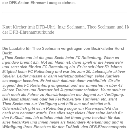
der DFB-Aktion Ehrenamt ausgezeichnet.
Knut Kircher (mit DFB-Uhr), Inge Seelmann, Theo Seelmann und Hors
der DFB-Ehrenamtsurkunde
Die Laudatio für Theo Seelmann vorgetragen von Bezirksleiter Horst
Beck:
„Theo Seelmann ist die gute Seele beim FC Rottenburg. Wenn es
irgendwo brennt d.h. Not am Mann ist, dann spielt er die Feuerwehr
und setzt sich für den FC Rottenburg ein. Er ist seit über 50 Jahren
Mitglied beim FC Rottenburg und war bis zum 20. Lebensjahr aktiver
Spieler. Leider musste er dann verletzungsbedingt seine Karriere
sozusagen beenden. Er hat sich dadurch dann vorbildlich für die
Jugend des FC Rottenburg eingesetzt und war immerhin in über 43
Jahren Trainer und Betreuer bei Jugendmannschaften. Heute stellt er
sich noch als Fahrer zu Auswärtsspielen der Jugend zur Verfügung.
Bei Baumaßnahmen oder bei Festlichkeiten/ Turnieren etc. steht
Theo Seelmann zur Verfügung und hilft aus und arbeitet mit.
Offensichtlich gibt es in Rottenburg sogar ein Rasenspielfeld das
nach ihm benannt wurde. Das alles sagt vieles über seine Arbeit für
den Fußball aus. Ich möchte mich bei Ihnen ganz herzlich für das
alles bedanken und Ihnen heute als besondere Anerkennung und in
Würdigung ihres Einsatzes für den Fußball den DFB-Ehrenamtspreis