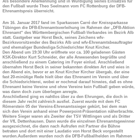
Als besondere Anerkennung und in Würdigung seines Einsatzes für
den Fußball wurde Theo Seelmann vom FC Rottenburg der DFB-
Ehrenamtspreis überreicht.
Am 16. Januar 2017 fand im Sparkassen Carré der Kreissparkasse
Tübingen die DFB-Ehrenamtsverleihung im Rahmen der „DFB-Aktion
Ehrenamt“ des Württembergischen Fußball-Verbandes im Bezirk Alb
statt. Gastgeber war Horst Beck, seines Zeichens wfv-
Bezirksvorsitzender des Bezirks Alb und wfv-Ehrenamtsbeauftragter
und ehemaliger Bundesliga-Schiedsrichter Knut Kircher.
Den Abend um 19:30 Uhr eröffnete vor ca. 100 geladenen Gästen
KSK-Direktor Kurt Schneider, der alle Anwesenden begrüßte und
anschließend zu einem Catering im Foyer einlud. Anschließend
übernahm Horst Beck in seiner bekannten direkten Art und wies in
den Abend ein, bevor er an Knut Kircher Kircher übergab, der eine
fast 20-minütige Rede hielt über das Ehrenamt im Verein und über
die Schiedsrichterei, wobei er nochmal darauf hinwies, daß es ohne
Ehrenamt keine Vereine und ohne Vereine kein Fußball geben würde,
was dann doch zum überlegen anregte.
Anschließend ging es nahtlos über zu den Ehrungen, die doch in
diesem Jahr recht zahlreich ausfiel. Zuerst wurde mit dem FC
Römerstein 05 der Vereins-Ehrenamtssieger gekürt, bei dem man
sich den Verein anhand einer Powerpoint-Präsentation näherbrachte.
Weitere Sieger waren als Zweiter der TSV Wittlingen und als Dritter
der VfL Dettenhausen. Dann wurde die einzelnen Ehrenamtsgewinner
ausgezeichnet, die dann nach Aufrufen mit Partner die Bühne
betraten und dort mit einer Laudatio von Horst Beck vorgestellt
wurden.Außerdem wurden noch die DFB-Fußballhelden im Rahmen