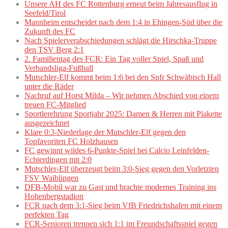
Unsere AH des FC Rottenburg erneut beim Jahresausflug in
Seefeld/Tirol
Mannheim entscheidet nach dem 1:4 in Ehingen-Süd über die
Zukunft des FC
Nach Spielerverabschiedungen schlägt die Hirschka-Truppe
den TSV Berg 2:1
2. Familientag des FCR: Ein Tag voller Spiel, Spaß und
Verbandsliga-Fußball
Mutschler-Elf kommt beim 1:6 bei den Spfr Schwäbisch Hall
unter die Räder
Nachruf auf Horst Milda – Wir nehmen Abschied von einem
treuen FC-Mitglied
Sportlerehrung Sportjahr 2025: Damen & Herren mit Plakette
ausgezeichnet
Klare 0:3-Niederlage der Mutschler-Elf gegen den
Topfavoriten FC Holzhausen
FC gewinnt wildes 6-Punkte-Spiel bei Calcio Leinfelden-
Echterdingen mit 2:0
Mutschler-Elf überzeugt beim 3:0-Sieg gegen den Vorletzten
FSV Waiblingen
DFB-Mobil war zu Gast und brachte modernes Training ins
Hohenbergstadion
FCR nach dem 3:1-Sieg beim VfB Friedrichshafen mit einem
perfekten Tag
FCR-Senioren trennen sich 1:1 im Freundschaftsspiel gegen