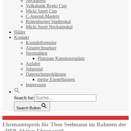
Neckarfest
Volksbank Regio Cup
Micki Sport Cup
C-Jugend-Masters
Rottenburger Stadtpokal
Micki Sport Neckarpokal
Bilder
Kontakt
Kontaktformular
Ansprechpartner
Sportstätten
Platzpate Kunstrasenplatz
Anfahrt
Jobportal
Datenschutzerklärung
meine Einstellungen
Impressum
Search for:
Search Button
Ehrenamtspreis für Theo Seelmann im Rahmen der
„DFB-Aktion Ehrenamt“