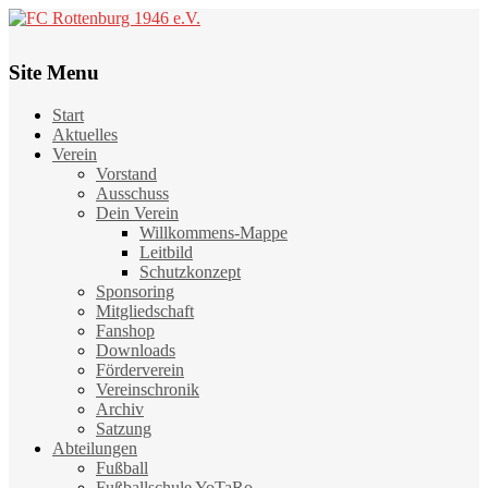
Site Menu
Start
Aktuelles
Verein
Vorstand
Ausschuss
Dein Verein
Willkommens-Mappe
Leitbild
Schutzkonzept
Sponsoring
Mitgliedschaft
Fanshop
Downloads
Förderverein
Vereinschronik
Archiv
Satzung
Abteilungen
Fußball
Fußballschule YoTaRo