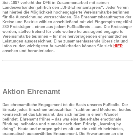
Seit 1997 verleiht der DFB in Zusammenarbeit mit seinen
Landesverbänden jährlich den „DFB-Ehrenamtspreis“. Jeder Verein
hat hierbei die Möglichkeit hochengagierte Vereinsmitarbeiter/innen
für die Auszeichnung vorzuschlagen. Die Ehrenamtsbeauftragten der
Kreise und Bezirke wählen anschließend mit viel Fingerspitzengefühl
280 Preisträger – einen aus jedem Fußballkreis – aus. Die Kreissieger
werden, stellvertretend für viele weitere herausragend engagierte
Vereinsmitarbeiter/innen – für ihre hervorragenden ehrenamtlichen
Leistungen ausgezeichnet. Eine zusammenfassende Übersicht und
Infos zu den wichtigsten Auswahlkriterien können Sie sich
HIER
ansehen und herunterladen.
Aktion Ehrenamt
Das ehrenamtliche Engagement ist die Basis unseres Fußballs. Der
Einsatz jedes Einzelnen unbezahlbar. Tradition und Moderne: beides
kennzeichnet das Ehrenamt, das sich mitten in einem Wandel
befindet. Ehrenamt früher – das war eine dauerhafte emotionale
Bindung, selbstlos und zumeist nach dem Prinzip „learning by
doing“. Heute und morgen geht es oft um ein zeitlich befristetes,
pragmatisch ausgewähltes Engagement. Die Erwartungen an die