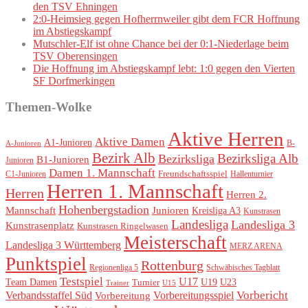
den TSV Ehningen
2:0-Heimsieg gegen Hofherrnweiler gibt dem FCR Hoffnung
im Abstiegskampf
Mutschler-Elf ist ohne Chance bei der 0:1-Niederlage beim
TSV Oberensingen
Die Hoffnung im Abstiegskampf lebt: 1:0 gegen den Vierten
SF Dorfmerkingen
Themen-Wolke
Aktive Herren
Aktive Damen
A1-Junioren
B-
A-Junioren
Bezirk Alb
Bezirksliga Alb
Bezirksliga
B1-Junioren
Junioren
Damen 1. Mannschaft
Freundschaftsspiel
Hallenturnier
C1-Junioren
Herren 1. Mannschaft
Herren
Herren 2.
Hohenbergstadion
Mannschaft
Junioren
Kreisliga A3
Kunstrasen
Landesliga
Landesliga 3
Kunstrasenplatz
Kunstrasen Ringelwasen
Meisterschaft
Landesliga 3 Württemberg
MERZ ARENA
Punktspiel
Rottenburg
Regionenliga 5
Schwäbisches Tagblatt
Testspiel
U17
Team Damen
U19
Turnier
U23
Trainer
U15
Vorbereitungsspiel
Vorbericht
Verbandsstaffel Süd
Vorbereitung