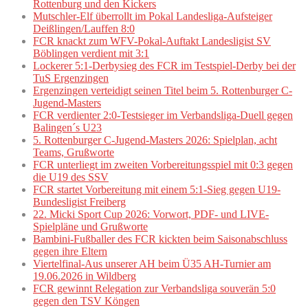
Rottenburg und den Kickers
Mutschler-Elf überrollt im Pokal Landesliga-Aufsteiger
Deißlingen/Lauffen 8:0
FCR knackt zum WFV-Pokal-Auftakt Landesligist SV
Böblingen verdient mit 3:1
Lockerer 5:1-Derbysieg des FCR im Testspiel-Derby bei der
TuS Ergenzingen
Ergenzingen verteidigt seinen Titel beim 5. Rottenburger C-
Jugend-Masters
FCR verdienter 2:0-Testsieger im Verbandsliga-Duell gegen
Balingen´s U23
5. Rottenburger C-Jugend-Masters 2026: Spielplan, acht
Teams, Grußworte
FCR unterliegt im zweiten Vorbereitungsspiel mit 0:3 gegen
die U19 des SSV
FCR startet Vorbereitung mit einem 5:1-Sieg gegen U19-
Bundesligist Freiberg
22. Micki Sport Cup 2026: Vorwort, PDF- und LIVE-
Spielpläne und Grußworte
Bambini-Fußballer des FCR kickten beim Saisonabschluss
gegen ihre Eltern
Viertelfinal-Aus unserer AH beim Ü35 AH-Turnier am
19.06.2026 in Wildberg
FCR gewinnt Relegation zur Verbandsliga souverän 5:0
gegen den TSV Köngen