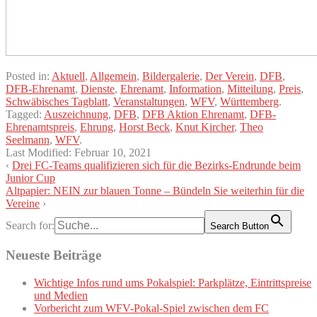
Posted in:
Aktuell
,
Allgemein
,
Bildergalerie
,
Der Verein
,
DFB
,
DFB-Ehrenamt
,
Dienste
,
Ehrenamt
,
Information
,
Mitteilung
,
Preis
,
Schwäbisches Tagblatt
,
Veranstaltungen
,
WFV
,
Württemberg
.
Tagged:
Auszeichnung
,
DFB
,
DFB Aktion Ehrenamt
,
DFB-
Ehrenamtspreis
,
Ehrung
,
Horst Beck
,
Knut Kircher
,
Theo
Seelmann
,
WFV
.
Last Modified:
Februar 10, 2021
‹
Drei FC-Teams qualifizieren sich für die Bezirks-Endrunde beim
Junior Cup
Altpapier: NEIN zur blauen Tonne – Bündeln Sie weiterhin für die
Vereine
›
Search for:
Search Button
Neueste Beiträge
Wichtige Infos rund ums Pokalspiel: Parkplätze, Eintrittspreise
und Medien
Vorbericht zum WFV-Pokal-Spiel zwischen dem FC