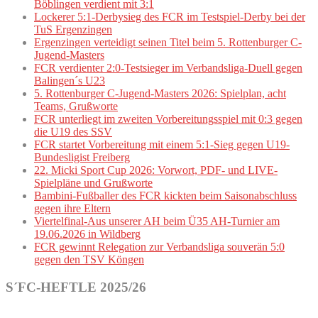
Böblingen verdient mit 3:1
Lockerer 5:1-Derbysieg des FCR im Testspiel-Derby bei der
TuS Ergenzingen
Ergenzingen verteidigt seinen Titel beim 5. Rottenburger C-
Jugend-Masters
FCR verdienter 2:0-Testsieger im Verbandsliga-Duell gegen
Balingen´s U23
5. Rottenburger C-Jugend-Masters 2026: Spielplan, acht
Teams, Grußworte
FCR unterliegt im zweiten Vorbereitungsspiel mit 0:3 gegen
die U19 des SSV
FCR startet Vorbereitung mit einem 5:1-Sieg gegen U19-
Bundesligist Freiberg
22. Micki Sport Cup 2026: Vorwort, PDF- und LIVE-
Spielpläne und Grußworte
Bambini-Fußballer des FCR kickten beim Saisonabschluss
gegen ihre Eltern
Viertelfinal-Aus unserer AH beim Ü35 AH-Turnier am
19.06.2026 in Wildberg
FCR gewinnt Relegation zur Verbandsliga souverän 5:0
gegen den TSV Köngen
S´FC-HEFTLE 2025/26