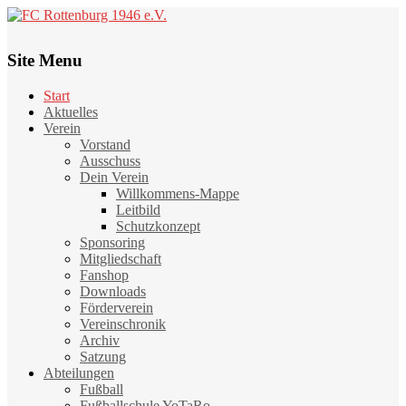
Site Menu
Start
Aktuelles
Verein
Vorstand
Ausschuss
Dein Verein
Willkommens-Mappe
Leitbild
Schutzkonzept
Sponsoring
Mitgliedschaft
Fanshop
Downloads
Förderverein
Vereinschronik
Archiv
Satzung
Abteilungen
Fußball
Fußballschule YoTaRo