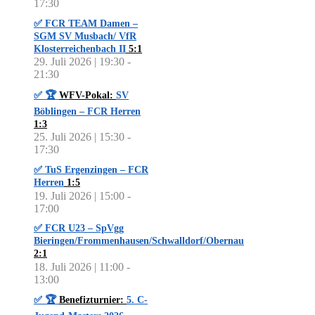
17:30
✅ FCR TEAM Damen –
SGM SV Musbach/ VfR
Klosterreichenbach II
5:1
29. Juli 2026 | 19:30
-
21:30
✅ 🏆
WFV-Pokal:
SV
Böblingen – FCR Herren
1:3
25. Juli 2026 | 15:30
-
17:30
✅ TuS Ergenzingen – FCR
Herren
1:5
19. Juli 2026 | 15:00
-
17:00
✅ FCR U23 – SpVgg
Bieringen/Frommenhausen/Schwalldorf/Obernau
2:1
18. Juli 2026 | 11:00
-
13:00
✅ 🏆
Benefizturnier:
5. C-