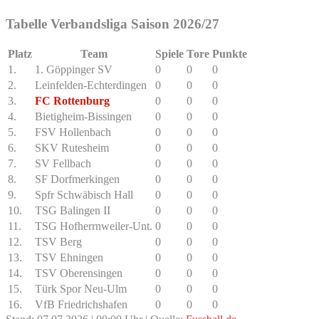
Tabelle Verbandsliga Saison 2026/27
Platz
Team
Spiele
Tore
Punkte
1.
1. Göppinger SV
0
0
0
2.
Leinfelden-Echterdingen
0
0
0
3.
FC Rottenburg
0
0
0
4.
Bietigheim-Bissingen
0
0
0
5.
FSV Hollenbach
0
0
0
6.
SKV Rutesheim
0
0
0
7.
SV Fellbach
0
0
0
8.
SF Dorfmerkingen
0
0
0
9.
Spfr Schwäbisch Hall
0
0
0
10.
TSG Balingen II
0
0
0
11.
TSG Hofherrnweiler-Unt.
0
0
0
12.
TSV Berg
0
0
0
13.
TSV Ehningen
0
0
0
14.
TSV Oberensingen
0
0
0
15.
Türk Spor Neu-Ulm
0
0
0
16.
VfB Friedrichshafen
0
0
0