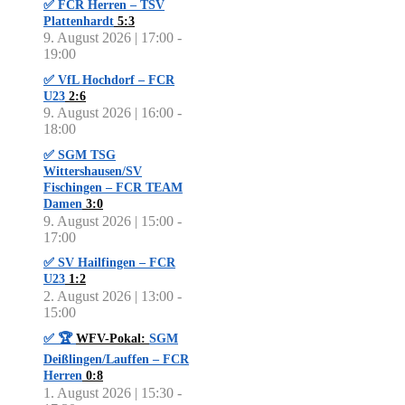
✅ FCR Herren – TSV
Plattenhardt
5:3
9. August 2026 | 17:00
-
19:00
✅ VfL Hochdorf – FCR
U23
2:6
9. August 2026 | 16:00
-
18:00
✅ SGM TSG
Wittershausen/SV
Fischingen – FCR TEAM
Damen
3:0
9. August 2026 | 15:00
-
17:00
✅ SV Hailfingen – FCR
U23
1:2
2. August 2026 | 13:00
-
15:00
✅ 🏆
WFV-Pokal:
SGM
Deißlingen/Lauffen – FCR
Herren
0:8
1. August 2026 | 15:30
-