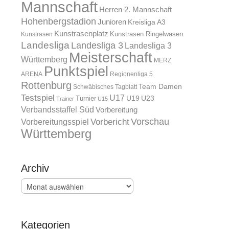
Mannschaft
Herren 2. Mannschaft
Hohenbergstadion
Junioren
Kreisliga A3
Kunstrasenplatz
Kunstrasen Ringelwasen
Kunstrasen
Landesliga
Landesliga 3
Landesliga 3
Meisterschaft
Württemberg
MERZ
Punktspiel
ARENA
Regionenliga 5
Rottenburg
Team Damen
Schwäbisches Tagblatt
Testspiel
U17
U19
Turnier
U23
Trainer
U15
Verbandsstaffel Süd
Vorbereitung
Vorschau
Vorbereitungsspiel
Vorbericht
Württemberg
Archiv
Archiv
Kategorien