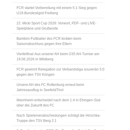
FCR startet Vorbereitung mit einem 5:1-Sieg gegen
U19-Bundesligist Freiberg
22. Micki Sport Cup 2026: Vorwort, PDF- und LIVE-
Spielpläne und Grußworte
Bambini-Fußballer des FCR kickten beim
Saisonabschluss gegen ihre Eltern
Viertelfinal-Aus unserer AH beim Ü35 AH-Turnier am
19.06.2026 in Wildberg
FCR gewinnt Relegation zur Verbandsliga souverän 5:0
gegen den TSV Köngen
Unsere AH des FC Rottenburg erneut beim
Jahresausflug in Seefeld/Tirol
Mannheim entscheidet nach dem 1:4 in Ehingen-Süd
über die Zukunft des FC
Nach Spielerverabschiedungen schlägt die Hirschka-
Truppe den TSV Berg 2:1