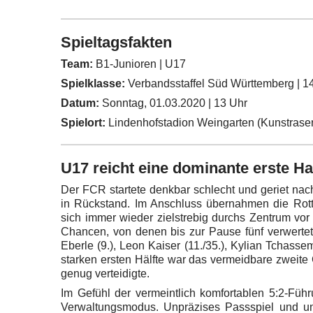
Spieltagsfakten
Team:
B1-Junioren | U17
Spielklasse:
Verbandsstaffel Süd Württemberg | 14
Datum:
Sonntag, 01.03.2020 | 13 Uhr
Spielort:
Lindenhofstadion Weingarten (Kunstrasen
U17 reicht eine dominante erste Ha
Der FCR startete denkbar schlecht und geriet nach
in Rückstand. Im Anschluss übernahmen die Rott
sich immer wieder zielstrebig durchs Zentrum vor
Chancen, von denen bis zur Pause fünf verwertet
Eberle (9.), Leon Kaiser (11./35.), Kylian Tchass
starken ersten Hälfte war das vermeidbare zweite 
genug verteidigte.
Im Gefühl der vermeintlich komfortablen 5:2-Fü
Verwaltungsmodus. Unpräzises Passspiel und un