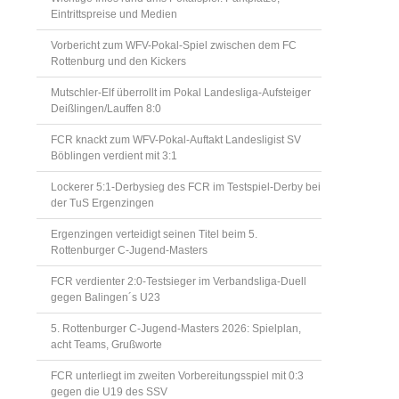
Eintrittspreise und Medien
Vorbericht zum WFV-Pokal-Spiel zwischen dem FC
Rottenburg und den Kickers
Mutschler-Elf überrollt im Pokal Landesliga-Aufsteiger
Deißlingen/Lauffen 8:0
FCR knackt zum WFV-Pokal-Auftakt Landesligist SV
Böblingen verdient mit 3:1
Lockerer 5:1-Derbysieg des FCR im Testspiel-Derby bei
der TuS Ergenzingen
Ergenzingen verteidigt seinen Titel beim 5.
Rottenburger C-Jugend-Masters
FCR verdienter 2:0-Testsieger im Verbandsliga-Duell
gegen Balingen´s U23
5. Rottenburger C-Jugend-Masters 2026: Spielplan,
acht Teams, Grußworte
FCR unterliegt im zweiten Vorbereitungsspiel mit 0:3
gegen die U19 des SSV