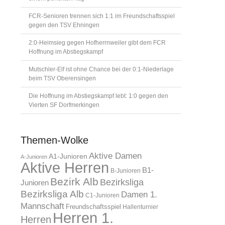
FCR-Senioren trennen sich 1:1 im Freundschaftsspiel
gegen den TSV Ehningen
2:0-Heimsieg gegen Hofherrnweiler gibt dem FCR
Hoffnung im Abstiegskampf
Mutschler-Elf ist ohne Chance bei der 0:1-Niederlage
beim TSV Oberensingen
Die Hoffnung im Abstiegskampf lebt: 1:0 gegen den
Vierten SF Dorfmerkingen
Themen-Wolke
Aktive Damen
A1-Junioren
A-Junioren
Aktive Herren
B1-
B-Junioren
Bezirk Alb
Bezirksliga
Junioren
Bezirksliga Alb
Damen 1.
C1-Junioren
Mannschaft
Freundschaftsspiel
Hallenturnier
Herren 1.
Herren