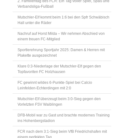
2. Familientag des FCR: Ein Tag voller Spiel, Spaß und
Verbandsliga-Fußball
Mutschler-Elf kommt beim 1:6 bei den Spfr Schwäbisch
Hall unter die Räder
Nachruf auf Horst Milda – Wir nehmen Abschied von
einem treuen FC-Mitglied
Sportlerehrung Sportjahr 2025: Damen & Herren mit
Plakette ausgezeichnet
Klare 0:3-Niederlage der Mutschler-Elf gegen den
Topfavoriten FC Holzhausen
FC gewinnt wildes 6-Punkte-Spiel bei Calcio
Leinfelden-Echterdingen mit 2:0
Mutschler-Elf überzeugt beim 3:0-Sieg gegen den
Vorletzten FSV Waiblingen
DFB-Mobil war zu Gast und brachte modernes Training
ins Hohenbergstadion
FCR nach dem 3:1-Sieg beim VfB Friedrichshafen mit
einem perfekten Tag