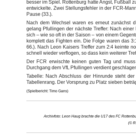
besser im Spiel. Rottenburg hatte Angst, Fußball z
entwickelte. Zwei Stellungsfehler in der FCR-Mann
Pause (33.).
Nach dem Wechsel waren es erneut zunächst die 
gelang Pfullingen der nächste Treffer: Nach einer
sich – wie so oft in der Saison – von einem Gegentre
komplett das Fighten ein. Die Folge waren das 3:1
66.). Nach Leon Kaisers Treffer zum 2:4 keimte 
schnell wieder verflogen, so dass kein weiterer Tre
Der FCR erwischte keinen guten Tag und muss
Durchgang dem VfL Pfullingen verdient geschlage
Tabelle: Nach Abschluss der Hinrunde steht der
Tabellenrang. Der Vorsprung zu Platz sieben beträg
(Spielbericht: Timo Gans)
Archivfoto: Leon Haug brachte die U17 des FC Rottenbu
(© R