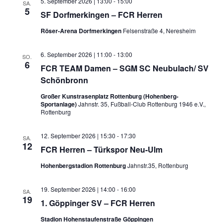
5. September 2026 | 13:00
-
15:00
SA.
5
SF Dorfmerkingen – FCR Herren
Röser-Arena Dorfmerkingen
Felsenstraße 4, Neresheim
6. September 2026 | 11:00
-
13:00
SO.
6
FCR TEAM Damen – SGM SC Neubulach/ SV
Schönbronn
Großer Kunstrasenplatz Rottenburg (Hohenberg-
Sportanlage)
Jahnstr. 35, Fußball-Club Rottenburg 1946 e.V.,
Rottenburg
12. September 2026 | 15:30
-
17:30
SA.
12
FCR Herren – Türkspor Neu-Ulm
Hohenbergstadion Rottenburg
Jahnstr.35, Rottenburg
19. September 2026 | 14:00
-
16:00
SA.
19
1. Göppinger SV – FCR Herren
Stadion Hohenstaufenstraße Göppingen