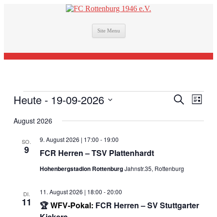
Site Menu
Veranstaltungen
Heute
 - 
19-09-2026
Veranstal
Veran
Suche
Liste
Ansic
Suche
Datum
Navig
August 2026
wählen.
und
Ansichten
9. August 2026 | 17:00
-
19:00
SO.
9
Navigati
FCR Herren – TSV Plattenhardt
Hohenbergstadion Rottenburg
Jahnstr.35, Rottenburg
11. August 2026 | 18:00
-
20:00
DI.
11
🏆
WFV-Pokal:
FCR Herren – SV Stuttgarter
Kickers