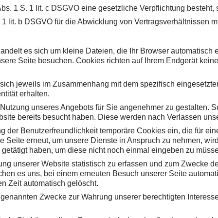
 Abs. 1 S. 1 lit. c DSGVO eine gesetzliche Verpflichtung besteht,
 1 lit. b DSGVO für die Abwicklung von Vertragsverhältnissen mit
andelt es sich um kleine Dateien, die Ihr Browser automatisch er
sere Seite besuchen. Cookies richten auf Ihrem Endgerät keine
 sich jeweils im Zusammenhang mit dem spezifisch eingesetzten
tität erhalten.
ie Nutzung unseres Angebots für Sie angenehmer zu gestalten. 
bsite bereits besucht haben. Diese werden nach Verlassen unse
g der Benutzerfreundlichkeit temporäre Cookies ein, die für ei
 Seite erneut, um unsere Dienste in Anspruch zu nehmen, wird 
getätigt haben, um diese nicht noch einmal eingeben zu müss
ung unserer Website statistisch zu erfassen und zum Zwecke de
ichen es uns, bei einem erneuten Besuch unserer Seite automati
n Zeit automatisch gelöscht.
genannten Zwecke zur Wahrung unserer berechtigten Interessen so