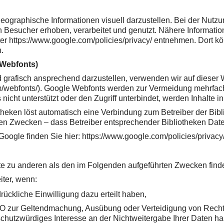
ographische Informationen visuell darzustellen. Bei der Nut
h Besucher erhoben, verarbeitet und genutzt. Nähere Informati
 https://www.google.com/policies/privacy/ entnehmen. Dort kö
.
 Webfonts)
 grafisch ansprechend darzustellen, verwenden wir auf dieser W
om/webfonts/). Google Webfonts werden zur Vermeidung mehrfa
icht unterstützt oder den Zugriff unterbindet, werden Inhalte in
otheken löst automatisch eine Verbindung zum Betreiber der Bibl
chen Zwecken – dass Betreiber entsprechender Bibliotheken Dat
Google finden Sie hier: https://www.google.com/policies/privacy
te zu anderen als den im Folgenden aufgeführten Zwecken findet 
iter, wenn:
drückliche Einwilligung dazu erteilt haben,
SGVO zur Geltendmachung, Ausübung oder Verteidigung von Recht
hutzwürdiges Interesse an der Nichtweitergabe Ihrer Daten h