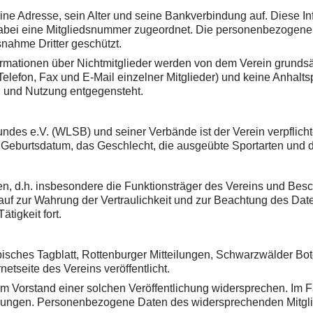
 seine Adresse, sein Alter und seine Bankverbindung auf. Diese
dabei eine Mitgliedsnummer zugeordnet. Die personenbezogene
nahme Dritter geschützt.
rmationen über Nichtmitglieder werden von dem Verein grundsätz
elefon, Fax und E-Mail einzelner Mitglieder) und keine Anhalts
g und Nutzung entgegensteht.
des e.V. (WLSB) und seiner Verbände ist der Verein verpflicht
Geburtsdatum, das Geschlecht, die ausgeübte Sportarten und 
, d.h. insbesondere die Funktionsträger des Vereins und Beschäf
ch auf zur Wahrung der Vertraulichkeit und zur Beachtung des 
tigkeit fort.
bisches Tagblatt, Rottenburger Mitteilungen, Schwarzwälder Bo
etseite des Vereins veröffentlicht.
m Vorstand einer solchen Veröffentlichung widersprechen. Im F
ichungen. Personenbezogene Daten des widersprechenden Mitg