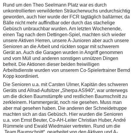
Rund um den Theo Seelmann Platz war es durch
unkontrollierten verwilderten Sträucherwuchs undurchsichtig
geworden, auch hier wurde der FCR tagtäglich ballärmer, da
Bälle nicht mehr auffindbar oder durch das stachelige
Gebüsch unbrauchbar wurden. Am letzten Wochenende,
einen Tag nach dem Dettingen-Spiel, machten sich wieder
unsere Aktiven Herren, unsere A-Junioren aber auch unsere
Senioren an die Arbeit und rückten sogar mit schwerem
Gerät an. Auch die Garagen wurden in Angriff genommen
und vom Müll und anderen sonstigen unnützen Dingen
befreit. Die Aktionen dieser beiden freiwilligen
Arbeitsdienste wurden von unserem Co-Spielertrainer Bernd
Kopp koordiniert.
Die Senioren u.a. mit Carsten Ulmer, Kapitän des schweren
Geräts und Allrad-Aufsitzer „Sherpa AS940“, war unterwegs
um die dicken Baumstümpfe und restlichen Baumschnitt zu
zerkleinern. Hammergerät, noch nie gesehen. Muss man
aber mal gesehen haben. Die anderen der Schneidetruppe
machten sich an das Gebüsch. Hier wurden die Senioren
u.a. von Ernst Beuter, Co-AH-Leiter Christian Huber, André
Rümmele und Ewald Wiedmaier vertreten. Rund um die
„Team Baumschnitt“, gearbeitet von den Aktiven und A-