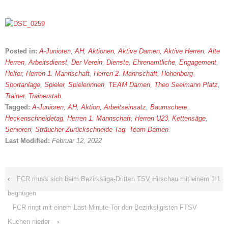
Posted in:
A-Junioren
,
AH
,
Aktionen
,
Aktive Damen
,
Aktive Herren
,
Alte
Herren
,
Arbeitsdienst
,
Der Verein
,
Dienste
,
Ehrenamtliche
,
Engagement
,
Helfer
,
Herren 1. Mannschaft
,
Herren 2. Mannschaft
,
Hohenberg-
Sportanlage
,
Spieler
,
Spielerinnen
,
TEAM Damen
,
Theo Seelmann Platz
,
Trainer
,
Trainerstab
.
Tagged:
A-Junioren
,
AH
,
Aktion
,
Arbeitseinsatz
,
Baumschere
,
Heckenschneidetag
,
Herren 1. Mannschaft
,
Herren U23
,
Kettensäge
,
Senioren
,
Sträucher-Zurückschneide-Tag
,
Team Damen
.
Last Modified:
Februar 12, 2022
‹
FCR muss sich beim Bezirksliga-Dritten TSV Hirschau mit einem 1:1
begnügen
FCR ringt mit einem Last-Minute-Tor den Bezirksligisten FTSV
Kuchen nieder
›