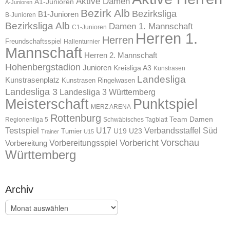
Aktive Damen
A1-Junioren
A-Junioren
Bezirk Alb
Bezirksliga
B1-Junioren
B-Junioren
Bezirksliga Alb
Damen 1. Mannschaft
C1-Junioren
Herren 1.
Herren
Freundschaftsspiel
Hallenturnier
Mannschaft
Herren 2. Mannschaft
Hohenbergstadion
Junioren
Kreisliga A3
Kunstrasen
Landesliga
Kunstrasenplatz
Kunstrasen Ringelwasen
Landesliga 3
Landesliga 3 Württemberg
Meisterschaft
Punktspiel
MERZ ARENA
Rottenburg
Team Damen
Regionenliga 5
Schwäbisches Tagblatt
Testspiel
U17
Verbandsstaffel Süd
U19
Turnier
U23
Trainer
U15
Vorschau
Vorbereitungsspiel
Vorbericht
Vorbereitung
Württemberg
Archiv
Archiv