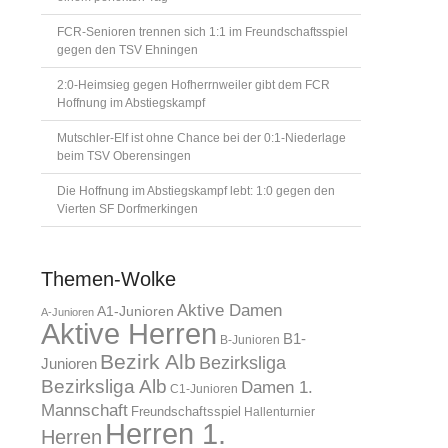
FCR-Senioren trennen sich 1:1 im Freundschaftsspiel
gegen den TSV Ehningen
2:0-Heimsieg gegen Hofherrnweiler gibt dem FCR
Hoffnung im Abstiegskampf
Mutschler-Elf ist ohne Chance bei der 0:1-Niederlage
beim TSV Oberensingen
Die Hoffnung im Abstiegskampf lebt: 1:0 gegen den
Vierten SF Dorfmerkingen
Themen-Wolke
Aktive Damen
A1-Junioren
A-Junioren
Aktive Herren
B1-
B-Junioren
Bezirk Alb
Bezirksliga
Junioren
Bezirksliga Alb
Damen 1.
C1-Junioren
Mannschaft
Freundschaftsspiel
Hallenturnier
Herren 1.
Herren