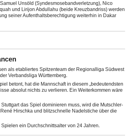
), Samuel Unsöld (Syndesmosebandverletzung), Nico
quah und Lirijon Abdullahu (beide Kreuzbandriss) werden
ung seiner Aufenthaltsberechtigung weiterhin in Dakar
ancen
eisen als etabliertes Spitzenteam der Regionalliga Südwest
n der Verbandsliga Württemberg.
iel betont, hat die Mannschaft in diesem „bedeutendsten
lisse absolut nichts zu verlieren. Ein Weiterkommen wäre
d Stuttgart das Spiel dominieren muss, wird die Mutschler-
René Hirschka und blitzschnelle Nadelstiche über die
n Spielen ein Durchschnittsalter von 24 Jahren.