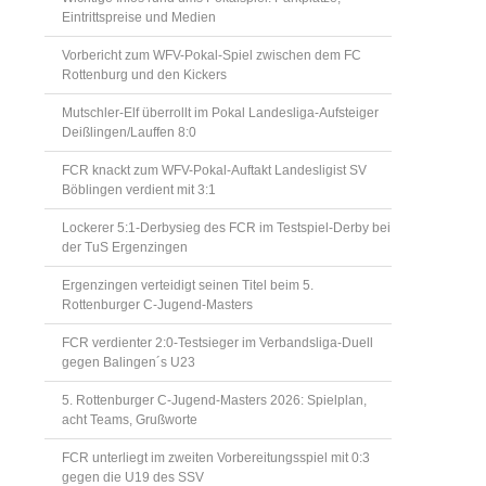
Eintrittspreise und Medien
Vorbericht zum WFV-Pokal-Spiel zwischen dem FC
Rottenburg und den Kickers
Mutschler-Elf überrollt im Pokal Landesliga-Aufsteiger
Deißlingen/Lauffen 8:0
FCR knackt zum WFV-Pokal-Auftakt Landesligist SV
Böblingen verdient mit 3:1
Lockerer 5:1-Derbysieg des FCR im Testspiel-Derby bei
der TuS Ergenzingen
Ergenzingen verteidigt seinen Titel beim 5.
Rottenburger C-Jugend-Masters
FCR verdienter 2:0-Testsieger im Verbandsliga-Duell
gegen Balingen´s U23
5. Rottenburger C-Jugend-Masters 2026: Spielplan,
acht Teams, Grußworte
FCR unterliegt im zweiten Vorbereitungsspiel mit 0:3
gegen die U19 des SSV