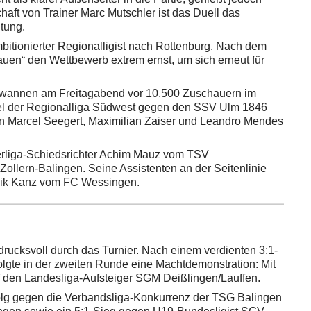
ft von Trainer Marc Mutschler ist das Duell das
tung.
ambitionierter Regionalligist nach Rottenburg. Nach dem
uen“ den Wettbewerb extrem ernst, um sich erneut für
gewannen am Freitagabend vor 10.500 Zuschauern im
iel der Regionalliga Südwest gegen den SSV Ulm 1846
on Marcel Seegert, Maximilian Zaiser und Leandro Mendes
erliga-Schiedsrichter Achim Mauz vom TSV
ollern-Balingen. Seine Assistenten an der Seitenlinie
nnik Kanz vom FC Wessingen.
ndrucksvoll durch das Turnier. Nach einem verdienten 3:1-
olgte in der zweiten Runde eine Machtdemonstration: Mit
lf den Landesliga-Aufsteiger SGM Deißlingen/Lauffen.
rfolg gegen die Verbandsliga-Konkurrenz der TSG Balingen