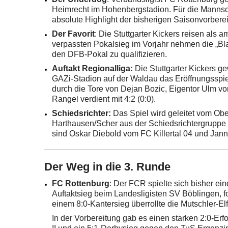
Heimrecht im Hohenbergstadion. Für die Mannscha
absolute Highlight der bisherigen Saisonvorberei
Der Favorit
: Die Stuttgarter Kickers reisen als 
verpassten Pokalsieg im Vorjahr nehmen die „Bla
den DFB-Pokal zu qualifizieren.
Auftakt Regionalliga:
Die Stuttgarter Kickers 
GAZi-Stadion auf der Waldau das Eröffnungssp
durch die Tore von Dejan Bozic, Eigentor Ulm v
Rangel verdient mit 4:2 (0:0).
Schiedsrichter:
Das Spiel wird geleitet vom Ob
Harthausen/Scher aus der Schiedsrichtergruppe Z
sind Oskar Diebold vom FC Killertal 04 und Ja
Der Weg in die 3. Runde
FC Rottenburg
: Der FCR spielte sich bisher ei
Auftaktsieg beim Landesligisten SV Böblingen, f
einem 8:0-Kantersieg überrollte die Mutschler-E
In der Vorbereitung gab es einen starken 2:0-E