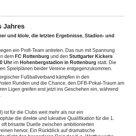
s Jahres
er und Idole, die letzten Ergebnisse, Stadion- und
 gegen ein Profi-Team antreten. Das nun mit Spannung
en dem
FC Rottenburg
und den
Stuttgarter Kickers
0 Uhr
im
Hohenbergstadion in Rottenburg
statt. Die
um den Spielplänen beider Vereine entgegenzukommen.
rgischer Fußballverband kämpfen in den
chsten Runden und die Chance, den DFB-Pokal-Traum am
ren Ligen greifen erst jetzt ins Geschehen ein, während
.
st für die Clubs weit mehr als nur ein
häe die direkte und lukrative Qualifikation für die 1.
ft brisante Duelle zwischen ambitionierten
einen hervor. Ein Rückblick auf dramatische