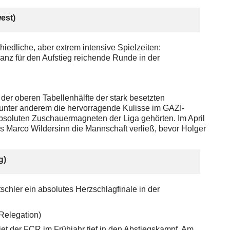
est)
iedliche, aber extrem intensive Spielzeiten:
ganz für den Aufstieg reichende Runde in der
n der oberen Tabellenhälfte der stark besetzten
 unter anderem die hervorragende Kulisse im GAZI-
absoluten Zuschauermagneten der Liga gehörten. Im April
 Marco Wildersinn die Mannschaft verließ, bevor Holger
g)
schler ein absolutes Herzschlagfinale in der
 Relegation)
iet der FCR im Frühjahr tief in den Abstiegskampf. Am