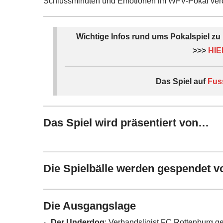
Schlussminuten und Emotionen im WFV-Pokal verd
Wichtige Infos rund ums Pokalspiel zu
>>>
HIE
Das Spiel auf
Fus
Das Spiel wird präsentiert von…
Die Spielbälle werden gespendet 
Die Ausgangslage
Der Underdog
: Verbandsligist FC Rottenburg geh