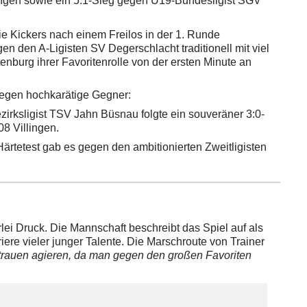
ingen sowie ein 5:1-Sieg gegen U19-Bundesligist SGV
die Kickers nach einem Freilos in der 1. Runde
 den A-Ligisten SV Degerschlacht traditionell mit viel
enburg ihrer Favoritenrolle von der ersten Minute an
gegen hochkarätige Gegner:
ezirksligist TSV Jahn Büsnau folgte ein souveräner 3:0-
8 Villingen.
ärtetest gab es gegen den ambitionierten Zweitligisten
lei Druck. Die Mannschaft beschreibt das Spiel auf als
ere vieler junger Talente. Die Marschroute von Trainer
rtrauen agieren, da man gegen den großen Favoriten