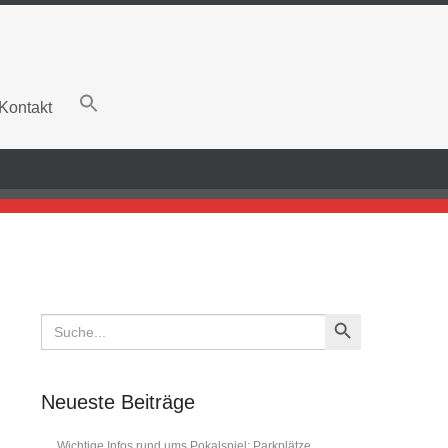
Kontakt
Search Button
Search
for:
Neueste Beiträge
Wichtige Infos rund ums Pokalspiel: Parkplätze,