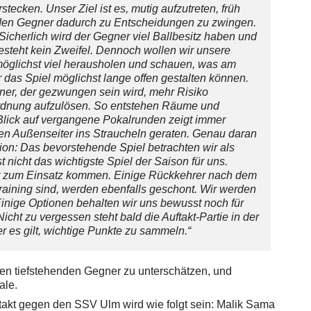
tecken. Unser Ziel ist es, mutig aufzutreten, früh
den Gegner dadurch zu Entscheidungen zu zwingen.
 Sicherlich wird der Gegner viel Ballbesitz haben und
esteht kein Zweifel. Dennoch wollen wir unsere
glichst viel herausholen und schauen, was am
r das Spiel möglichst lange offen gestalten können.
er, der gezwungen sein wird, mehr Risiko
Ordnung aufzulösen. So entstehen Räume und
Blick auf vergangene Pokalrunden zeigt immer
en Außenseiter ins Straucheln geraten. Genau daran
tion: Das bevorstehende Spiel betrachten wir als
t nicht das wichtigste Spiel der Saison für uns.
ht zum Einsatz kommen. Einige Rückkehrer nach dem
Training sind, werden ebenfalls geschont. Wir werden
. Einige Optionen behalten wir uns bewusst noch für
icht zu vergessen steht bald die Auftakt-Partie in der
 es gilt, wichtige Punkte zu sammeln.“
en tiefstehenden Gegner zu unterschätzen, und
ale.
ftakt gegen den SSV Ulm wird wie folgt sein: Malik Sama