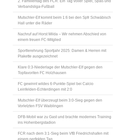
2. Familientag des FCR: Ein Tag voller Spiel, Spaß und
Verbandsliga-Fußball
Mutschler-Elf kommt beim 1:6 bei den Spfr Schwäbisch
Hall unter die Räder
Nachruf auf Horst Milda – Wir nehmen Abschied von
einem treuen FC-Mitglied
Sportlerehrung Sportjahr 2025: Damen & Herren mit
Plakette ausgezeichnet
Klare 0:3-Niederlage der Mutschler-Elf gegen den
Topfavoriten FC Holzhausen
FC gewinnt wildes 6-Punkte-Spiel bei Calcio
Leinfelden-Echterdingen mit 2:0
Mutschler-Elf überzeugt beim 3:0-Sieg gegen den
Vorletzten FSV Waiblingen
DFB-Mobil war zu Gast und brachte modernes Training
ins Hohenbergstadion
FCR nach dem 3:1-Sieg beim VfB Friedrichshafen mit
einem perfekten Tag