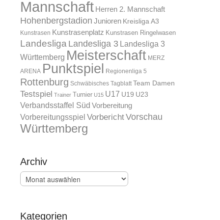
Mannschaft
Herren 2. Mannschaft
Hohenbergstadion
Junioren
Kreisliga A3
Kunstrasenplatz
Kunstrasen Ringelwasen
Kunstrasen
Landesliga
Landesliga 3
Landesliga 3
Meisterschaft
Württemberg
MERZ
Punktspiel
ARENA
Regionenliga 5
Rottenburg
Team Damen
Schwäbisches Tagblatt
Testspiel
U17
U19
Turnier
U23
Trainer
U15
Verbandsstaffel Süd
Vorbereitung
Vorschau
Vorbereitungsspiel
Vorbericht
Württemberg
Archiv
Archiv
Kategorien