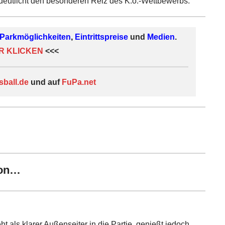
eutlicht den besonderen Reiz des K.o.-Wettbewerbs.
Parkmöglichkeiten
,
Eintrittspreise
und
Medien
.
R KLICKEN
<<<
sball.de
und auf
FuPa.net
von…
t als klarer Außenseiter in die Partie, genießt jedoch