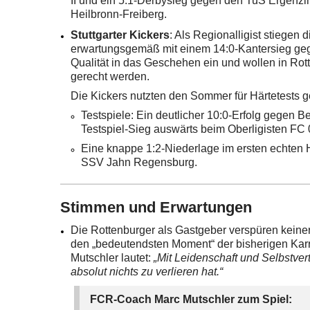
II und ein 5:1-Derbysieg gegen den TuS Ergenz
Heilbronn-Freiberg.
Stuttgarter Kickers
: Als Regionalligist stiegen 
erwartungsgemäß mit einem 14:0-Kantersieg gegen
Qualität in das Geschehen ein und wollen in Rott
gerecht werden.
Die Kickers nutzten den Sommer für Härtetests 
Testspiele: Ein deutlicher 10:0-Erfolg gegen B
Testspiel-Sieg auswärts beim Oberligisten FC 0
Eine knappe 1:2-Niederlage im ersten echten H
SSV Jahn Regensburg.
Stimmen und Erwartungen
Die Rottenburger als Gastgeber verspüren keiner
den „bedeutendsten Moment“ der bisherigen Karri
Mutschler lautet:
„Mit Leidenschaft und Selbstve
absolut nichts zu verlieren hat.“
FCR-Coach Marc Mutschler zum Spiel: