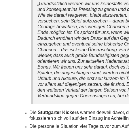
„Grundsätzlich werden wir uns keinesfalls vers
und konsequent ins Pressing zu gehen und 
Wie sie darauf reagieren, bleibt abzuwarten.
versuchen, sein Spiel aufzuziehen – daran b
Courage bewahren, aus wenigen Chancen mö
Ende möglich ist. Es spricht für uns, wenn wi
Dadurch erhöhen wir den Druck auf den Gegn
einzugehen und eventuell seine bisherige 
Chancen – das ist keine Überraschung. Ein 
wieder, dass auch große Bundesligisten geg
orientieren wir uns. Zur aktuellen Kadersitua
Bonus. Wir freuen uns sehr darauf, doch es is
Spieler, die angeschlagen sind, werden nic
Urlaub und Akteure, die erst seit kurzem im 
vor allem auf diejenigen setzen, die fit sind
den weiteren Verlauf der langen Saison vor. N
Verbandsliga gegen Oberensingen an, bei der
Die
Stuttgarter Kickers
warnen derweil davor, d
fokussieren sich voll auf den Einzug ins Achtelfin
Die personelle Situation vier Tage zuvor zum Au