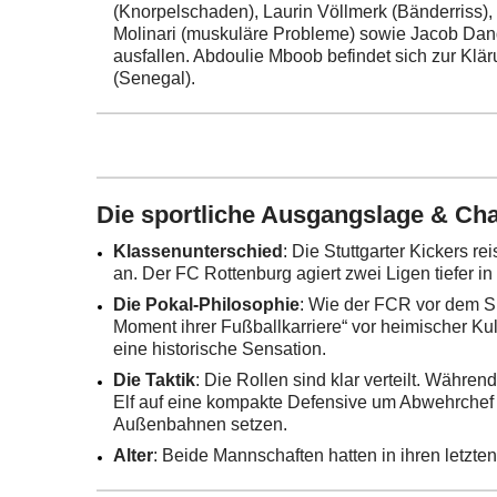
(Knorpelschaden), Laurin Völlmerk (Bänderriss
Molinari (muskuläre Probleme) sowie Jacob Dan
ausfallen. Abdoulie Mboob befindet sich zur Klär
(Senegal).
Die sportliche Ausgangslage & Ch
Klassenunterschied
: Die Stuttgarter Kickers r
an. Der FC Rottenburg agiert zwei Ligen tiefer i
Die Pokal-Philosophie
: Wie der FCR vor dem Sp
Moment ihrer Fußballkarriere“ vor heimischer Ku
eine historische Sensation.
Die Taktik
: Die Rollen sind klar verteilt. Währen
Elf auf eine kompakte Defensive um Abwehrchef 
Außenbahnen setzen.
Alter
: Beide Mannschaften hatten in ihren letzte