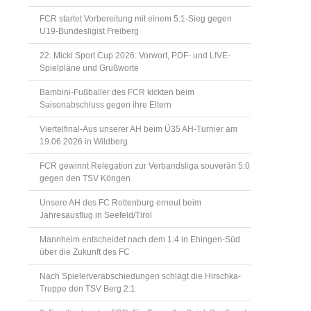
FCR startet Vorbereitung mit einem 5:1-Sieg gegen
U19-Bundesligist Freiberg
22. Micki Sport Cup 2026: Vorwort, PDF- und LIVE-
Spielpläne und Grußworte
Bambini-Fußballer des FCR kickten beim
Saisonabschluss gegen ihre Eltern
Viertelfinal-Aus unserer AH beim Ü35 AH-Turnier am
19.06.2026 in Wildberg
FCR gewinnt Relegation zur Verbandsliga souverän 5:0
gegen den TSV Köngen
Unsere AH des FC Rottenburg erneut beim
Jahresausflug in Seefeld/Tirol
Mannheim entscheidet nach dem 1:4 in Ehingen-Süd
über die Zukunft des FC
Nach Spielerverabschiedungen schlägt die Hirschka-
Truppe den TSV Berg 2:1