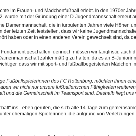
chte im Frauen- und Mädchenfußball erlebt. In den 1970er Jahr
 2002, wurde mit der Gründung einer D-Jugendmannschaft erneut
ine Damenmannschaft, die in turbulenten Jahren viele Höhen und
 der letzten Zeit feststellen, dass wir keine Jugendmannschafte
fgehört haben oder in einen anderen Verein gewechselt sind, da
 Fundament geschaffen; dennoch müssen wir langfristig auch di
e Damenmannschaft zahlenmäßig zu halten, da es an B-Juniorinne
wichtiger, dass wir mit sport- und fußballbegeisterten Mädchen
ge Fußballspielerinnen des FC Rottenburg, möchten Ihnen eine
aben wir nicht nur unsere fußballerischen Fähigkeiten weitere
lt und die Gemeinschaft im Teamsport sind. Deshalb liegt uns 
t“ ins Leben gerufen, die sich alle 14 Tage zum gemeinsamen Kic
 unter ehemaligen Spielerinnen, die aufgrund von Verletzungen