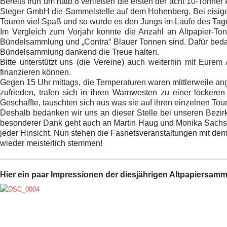
Bereits früh um halb 8 verließen die ersten der acht 10-Tonne
Steger GmbH die Sammelstelle auf dem Hohenberg. Bei eisige
Touren viel Spaß und so wurde es den Jungs im Laufe des Tages
Im Vergleich zum Vorjahr konnte die Anzahl
an Altpapier-Ton
Bündelsammlung und „Contra“ Blauer Tonnen sind. Dafür bedanke
Bündelsammlung dankend die Treue halten.
Bitte unterstützt uns (die Vereine) auch weiterhin mit Eurem
finanzieren können.
Gegen 15 Uhr mittags, die Temperaturen waren mittlerweile a
zufrieden, trafen sich in ihren Warnwesten zu einer locke
Geschaffte, tauschten sich aus was sie auf ihren einzelnen T
Deshalb bedanken wir uns an dieser Stelle bei unseren Bezirk
besonderer Dank geht auch an Martin Haug und Monika Sachse, d
jeder Hinsicht. Nun stehen die Fasnetsveranstaltungen mit dem
wieder meisterlich stemmen!
Hier ein paar Impressionen der diesjährigen Altpapiersam