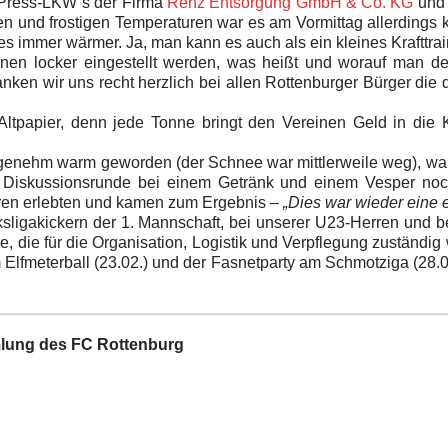
r Press-LKW´s der Firma
Renz Entsorgung GmbH & Co. KG
und 
n und frostigen Temperaturen war es am Vormittag allerding
 immer wärmer. Ja, man kann es auch als ein kleines Krafttrai
nen locker eingestellt werden, was heißt und worauf man de
n wir uns recht herzlich bei allen Rottenburger Bürger die de
 Altpapier, denn jede Tonne bringt den Vereinen Geld in die 
ngenehm warm geworden (der Schnee war mittlerweile weg), wa
ren Diskussionsrunde bei einem Getränk und einem Vesper no
ouren erlebten und kamen zum Ergebnis –
„Dies war wieder eine 
sligakickern der 1. Mannschaft, bei unserer U23-Herren und be
ie für die Organisation, Logistik und Verpflegung zuständig wa
 Elfmeterball (23.02.) und der Fasnetparty am Schmotziga (28.
mlung des FC Rottenburg