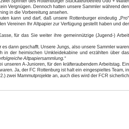
zwei Sprinter des Rottenburger Stuckateurbetrieb Udo + Walte
s kein Vergnügen. Dennoch hatten unsere Sammler während den
ning in die Vorbereitung ansehen.
uten kann und darf, daß unsere Rottenburger eindeutig „Pro
n Vereinen Ihr Altpapier zur Verfügung gestellt haben und der
Kasse, für das Sie weiter ihre gemeinnützige (Jugend-) Arbeit
r es dann geschafft. Unsere Jungs, also unsere Sammler waren
ch in der heimischen Umkleidekabine und erzählten über das
erfolgreiche Altpapiersammlung.“
i unseren A-Junioren, für den kräfteraubendem Arbeitstag. Ein
ren. Ja, der FC Rottenburg ist halt ein eingespieltes Team, in
02.) zwei Mammutprojekte an, auch dies wird der FCR sicherlich