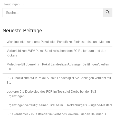
Reutlingen
›
Search Button
Search
for:
Neueste Beiträge
Wichtige Infos rund ums Pokalspiel: Parkplätze, Eintrittspreise und Medien
Vorbericht zum WFV-Pokal-Spiel zwischen dem FC Rottenburg und den
Kickers
Mutschler-Elf überrollt im Pokal Landesliga-Aufsteiger Deißlingen/Lauffen
8:0
FCR knackt zum WFV-Pokal-Auftakt Landesligist SV Böblingen verdient mit
3:1
Lockerer 5:1-Derbysieg des FCR im Testspiel-Derby bei der TuS
Ergenzingen
Ergenzingen verteidigt seinen Titel beim 5. Rottenburger C-Jugend-Masters
FCR verdienter 2:0-Testsieger im Verbandsliga-Duell gegen Balingen´s