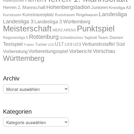
Hallenturnier
Hohenbergstadion
Herren 2. Mannschaft
Junioren
Kreisliga A3
Landesliga
Kunstrasenplatz
Kunstrasen Ringelwasen
Kunstrasen
Landesliga 3
Landesliga 3 Württemberg
Meisterschaft
Punktspiel
MERZ ARENA
Rottenburg
Team Damen
Regionenliga 5
Schwäbisches Tagblatt
Testspiel
U17
Verbandsstaffel Süd
U19
Turnier
U23
Trainer
U15
Vorschau
Vorbereitungsspiel
Vorbericht
Vorbereitung
Württemberg
Archiv
Archiv
Kategorien
Kategorien