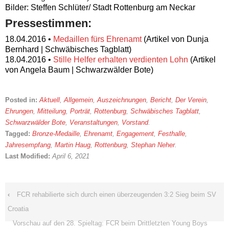
Bilder: Steffen Schlüter/ Stadt Rottenburg am Neckar
Pressestimmen:
18.04.2016 •
Medaillen fürs Ehrenamt
(Artikel von Dunja
Bernhard | Schwäbisches Tagblatt)
18.04.2016 •
Stille Helfer erhalten verdienten Lohn
(Artikel
von Angela Baum | Schwarzwälder Bote)
Posted in:
Aktuell
,
Allgemein
,
Auszeichnungen
,
Bericht
,
Der Verein
,
Ehrungen
,
Mitteilung
,
Porträt
,
Rottenburg
,
Schwäbisches Tagblatt
,
Schwarzwälder Bote
,
Veranstaltungen
,
Vorstand
.
Tagged:
Bronze-Medaille
,
Ehrenamt
,
Engagement
,
Festhalle
,
Jahresempfang
,
Martin Haug
,
Rottenburg
,
Stephan Neher
.
Last Modified:
April 6, 2021
‹
FCR rehabilierte sich durch einen überzeugenden 3:2 Sieg beim SV
Croatia
Vorschau auf den 28. Spieltag: FCR beim Drittletzten Young Boys