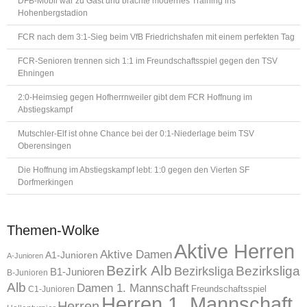
DFB-Mobil war zu Gast und brachte modernes Training ins
Hohenbergstadion
FCR nach dem 3:1-Sieg beim VfB Friedrichshafen mit einem perfekten Tag
FCR-Senioren trennen sich 1:1 im Freundschaftsspiel gegen den TSV
Ehningen
2:0-Heimsieg gegen Hofherrnweiler gibt dem FCR Hoffnung im
Abstiegskampf
Mutschler-Elf ist ohne Chance bei der 0:1-Niederlage beim TSV
Oberensingen
Die Hoffnung im Abstiegskampf lebt: 1:0 gegen den Vierten SF
Dorfmerkingen
Themen-Wolke
Aktive Herren
Aktive Damen
A1-Junioren
A-Junioren
Bezirk Alb
Bezirksliga
Bezirksliga
B1-Junioren
B-Junioren
Alb
Damen 1. Mannschaft
Freundschaftsspiel
C1-Junioren
Herren 1. Mannschaft
Herren