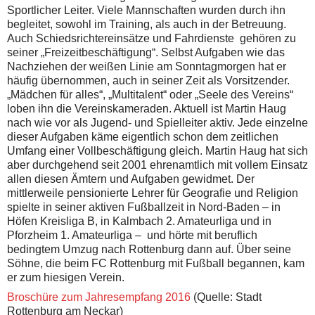
Sportlicher Leiter. Viele Mannschaften wurden durch ihn
begleitet, sowohl im Training, als auch in der Betreuung.
Auch Schiedsrichtereinsätze und Fahrdienste gehören zu
seiner „Freizeitbeschäftigung“. Selbst Aufgaben wie das
Nachziehen der weißen Linie am Sonntagmorgen hat er
häufig übernommen, auch in seiner Zeit als Vorsitzender.
„Mädchen für alles“, „Multitalent“ oder „Seele des Vereins“
loben ihn die Vereinskameraden. Aktuell ist Martin Haug
nach wie vor als Jugend- und Spielleiter aktiv. Jede einzelne
dieser Aufgaben käme eigentlich schon dem zeitlichen
Umfang einer Vollbeschäftigung gleich. Martin Haug hat sich
aber durchgehend seit 2001 ehrenamtlich mit vollem Einsatz
allen diesen Ämtern und Aufgaben gewidmet. Der
mittlerweile pensionierte Lehrer für Geografie und Religion
spielte in seiner aktiven Fußballzeit in Nord-Baden – in
Höfen Kreisliga B, in Kalmbach 2. Amateurliga und in
Pforzheim 1. Amateurliga – und hörte mit beruflich
bedingtem Umzug nach Rottenburg dann auf. Über seine
Söhne, die beim FC Rottenburg mit Fußball begannen, kam
er zum hiesigen Verein.
Broschüre zum Jahresempfang 2016
(Quelle: Stadt
Rottenburg am Neckar)