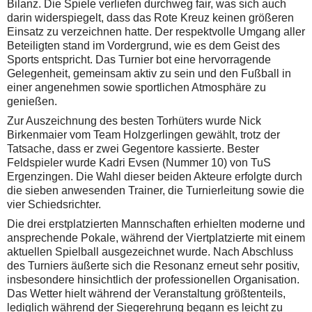
Bilanz. Die Spiele verliefen durchweg fair, was sich auch
darin widerspiegelt, dass das Rote Kreuz keinen größeren
Einsatz zu verzeichnen hatte. Der respektvolle Umgang aller
Beteiligten stand im Vordergrund, wie es dem Geist des
Sports entspricht. Das Turnier bot eine hervorragende
Gelegenheit, gemeinsam aktiv zu sein und den Fußball in
einer angenehmen sowie sportlichen Atmosphäre zu
genießen.
Zur Auszeichnung des besten Torhüters wurde Nick
Birkenmaier vom Team Holzgerlingen gewählt, trotz der
Tatsache, dass er zwei Gegentore kassierte. Bester
Feldspieler wurde Kadri Evsen (Nummer 10) von TuS
Ergenzingen. Die Wahl dieser beiden Akteure erfolgte durch
die sieben anwesenden Trainer, die Turnierleitung sowie die
vier Schiedsrichter.
Die drei erstplatzierten Mannschaften erhielten moderne und
ansprechende Pokale, während der Viertplatzierte mit einem
aktuellen Spielball ausgezeichnet wurde. Nach Abschluss
des Turniers äußerte sich die Resonanz erneut sehr positiv,
insbesondere hinsichtlich der professionellen Organisation.
Das Wetter hielt während der Veranstaltung größtenteils,
lediglich während der Siegerehrung begann es leicht zu