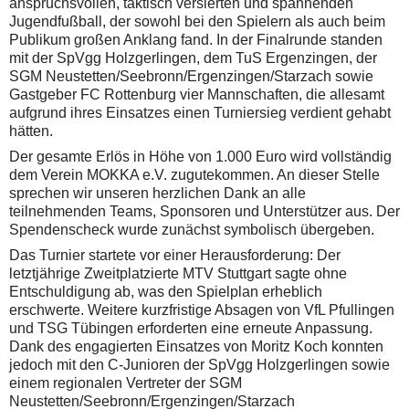
anspruchsvollen, taktisch versierten und spannenden
Jugendfußball, der sowohl bei den Spielern als auch beim
Publikum großen Anklang fand. In der Finalrunde standen
mit der SpVgg Holzgerlingen, dem TuS Ergenzingen, der
SGM Neustetten/Seebronn/Ergenzingen/Starzach sowie
Gastgeber FC Rottenburg vier Mannschaften, die allesamt
aufgrund ihres Einsatzes einen Turniersieg verdient gehabt
hätten.
Der gesamte Erlös in Höhe von 1.000 Euro wird vollständig
dem Verein MOKKA e.V. zugutekommen. An dieser Stelle
sprechen wir unseren herzlichen Dank an alle
teilnehmenden Teams, Sponsoren und Unterstützer aus. Der
Spendenscheck wurde zunächst symbolisch übergeben.
Das Turnier startete vor einer Herausforderung: Der
letztjährige Zweitplatzierte MTV Stuttgart sagte ohne
Entschuldigung ab, was den Spielplan erheblich
erschwerte. Weitere kurzfristige Absagen von VfL Pfullingen
und TSG Tübingen erforderten eine erneute Anpassung.
Dank des engagierten Einsatzes von Moritz Koch konnten
jedoch mit den C-Junioren der SpVgg Holzgerlingen sowie
einem regionalen Vertreter der SGM
Neustetten/Seebronn/Ergenzingen/Starzach