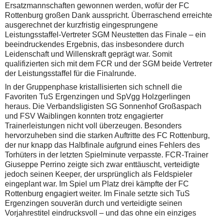
Ersatzmannschaften gewonnen werden, wofür der FC
Rottenburg großen Dank ausspricht. Überraschend erreichte
ausgerechnet der kurzfristig eingesprungene
Leistungsstaffel-Vertreter SGM Neustetten das Finale – ein
beeindruckendes Ergebnis, das insbesondere durch
Leidenschaft und Willenskraft geprägt war. Somit
qualifizierten sich mit dem FCR und der SGM beide Vertreter
der Leistungsstaffel für die Finalrunde.
In der Gruppenphase kristallisierten sich schnell die
Favoriten TuS Ergenzingen und SpVgg Holzgerlingen
heraus. Die Verbandsligisten SG Sonnenhof Großaspach
und FSV Waiblingen konnten trotz engagierter
Trainerleistungen nicht voll überzeugen. Besonders
hervorzuheben sind die starken Auftritte des FC Rottenburg,
der nur knapp das Halbfinale aufgrund eines Fehlers des
Torhüters in der letzten Spielminute verpasste. FCR-Trainer
Giuseppe Perrino zeigte sich zwar enttäuscht, verteidigte
jedoch seinen Keeper, der ursprünglich als Feldspieler
eingeplant war. Im Spiel um Platz drei kämpfte der FC
Rottenburg engagiert weiter. Im Finale setzte sich TuS
Ergenzingen souverän durch und verteidigte seinen
Vorjahrestitel eindrucksvoll – und das ohne ein einziges