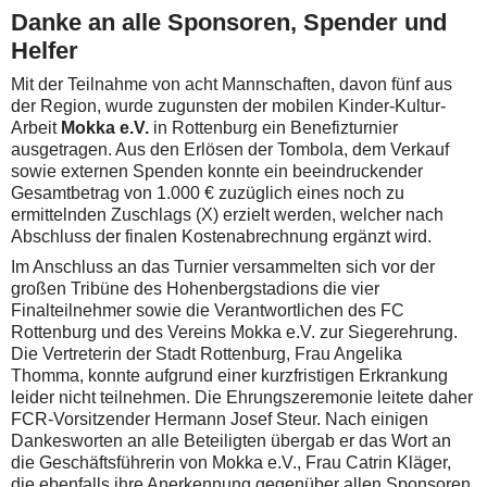
Danke an alle Sponsoren, Spender und
Helfer
Mit der Teilnahme von acht Mannschaften, davon fünf aus
der Region, wurde zugunsten der mobilen Kinder-Kultur-
Arbeit
Mokka e.V.
in Rottenburg ein Benefizturnier
ausgetragen. Aus den Erlösen der Tombola, dem Verkauf
sowie externen Spenden konnte ein beeindruckender
Gesamtbetrag von 1.000 € zuzüglich eines noch zu
ermittelnden Zuschlags (X) erzielt werden, welcher nach
Abschluss der finalen Kostenabrechnung ergänzt wird.
Im Anschluss an das Turnier versammelten sich vor der
großen Tribüne des Hohenbergstadions die vier
Finalteilnehmer sowie die Verantwortlichen des FC
Rottenburg und des Vereins Mokka e.V. zur Siegerehrung.
Die Vertreterin der Stadt Rottenburg, Frau Angelika
Thomma, konnte aufgrund einer kurzfristigen Erkrankung
leider nicht teilnehmen. Die Ehrungszeremonie leitete daher
FCR-Vorsitzender Hermann Josef Steur. Nach einigen
Dankesworten an alle Beteiligten übergab er das Wort an
die Geschäftsführerin von Mokka e.V., Frau Catrin Kläger,
die ebenfalls ihre Anerkennung gegenüber allen Sponsoren