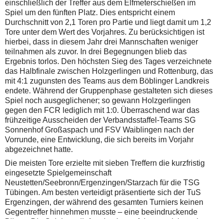
einschließlich der Treffer aus dem Elfmeterschießen im
Spiel um den fünften Platz. Dies entspricht einem
Durchschnitt von 2,1 Toren pro Partie und liegt damit um 1,2
Tore unter dem Wert des Vorjahres. Zu berücksichtigen ist
hierbei, dass in diesem Jahr drei Mannschaften weniger
teilnahmen als zuvor. In drei Begegnungen blieb das
Ergebnis torlos. Den höchsten Sieg des Tages verzeichnete
das Halbfinale zwischen Holzgerlingen und Rottenburg, das
mit 4:1 zugunsten des Teams aus dem Böblinger Landkreis
endete. Während der Gruppenphase gestalteten sich dieses
Spiel noch ausgeglichener; so gewann Holzgerlingen
gegen den FCR lediglich mit 1:0. Überraschend war das
frühzeitige Ausscheiden der Verbandsstaffel-Teams SG
Sonnenhof Großaspach und FSV Waiblingen nach der
Vorrunde, eine Entwicklung, die sich bereits im Vorjahr
abgezeichnet hatte.
Die meisten Tore erzielte mit sieben Treffern die kurzfristig
eingesetzte Spielgemeinschaft
Neustetten/Seebronn/Ergenzingen/Starzach für die TSG
Tübingen. Am besten verteidigt präsentierte sich der TuS
Ergenzingen, der während des gesamten Turniers keinen
Gegentreffer hinnehmen musste – eine beeindruckende