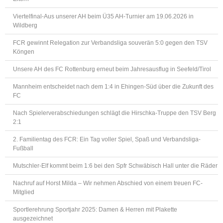
Viertelfinal-Aus unserer AH beim Ü35 AH-Turnier am 19.06.2026 in
Wildberg
FCR gewinnt Relegation zur Verbandsliga souverän 5:0 gegen den TSV
Köngen
Unsere AH des FC Rottenburg erneut beim Jahresausflug in Seefeld/Tirol
Mannheim entscheidet nach dem 1:4 in Ehingen-Süd über die Zukunft des
FC
Nach Spielerverabschiedungen schlägt die Hirschka-Truppe den TSV Berg
2:1
2. Familientag des FCR: Ein Tag voller Spiel, Spaß und Verbandsliga-
Fußball
Mutschler-Elf kommt beim 1:6 bei den Spfr Schwäbisch Hall unter die Räder
Nachruf auf Horst Milda – Wir nehmen Abschied von einem treuen FC-
Mitglied
Sportlerehrung Sportjahr 2025: Damen & Herren mit Plakette
ausgezeichnet