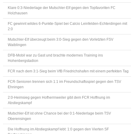
Klare 0:3-Niederlage der Mutschler-Elf gegen den Topfavoriten FC
Holzhausen
FC gewinnt wildes 6-Punkte-Spiel bei Calcio Leinfelden-Echterdingen mit
2:0
Mutschler-Elf überzeugt beim 3:0-Sieg gegen den Vorletzten FSV
Waiblingen
DFB-Mobil war zu Gast und brachte modernes Training ins
Hohenbergstadion
FCR nach dem 3:1-Sieg beim VfB Friedrichshafen mit einem perfekten Tag
FCR-Senioren trennen sich 1:1 im Freundschaftsspiel gegen den TSV
Ehningen
2:0-Heimsieg gegen Hofherrnweiler gibt dem FCR Hoffnung im
Abstiegskampf
Mutschler-Elf ist ohne Chance bei der 0:1-Niederlage beim TSV
Oberensingen
Die Hoffnung im Abstiegskampf lebt: 1:0 gegen den Vierten SF