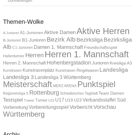
Dorfmerkingen
Themen-Wolke
Aktive Herren
Aktive Damen
A1-Junioren
A-Junioren
Bezirk Alb
Bezirksliga
Bezirksliga
B1-Junioren
B-Junioren
Alb
Damen 1. Mannschaft
Freundschaftsspiel
C1-Junioren
Herren 1. Mannschaft
Herren
Hallenturnier
Hohenbergstadion
Herren 2. Mannschaft
Junioren
Kreisliga A3
Landesliga
Kunstrasenplatz
Kunstrasen Ringelwasen
Kunstrasen
Landesliga 3
Landesliga 3 Württemberg
Meisterschaft
Punktspiel
MERZ ARENA
Rottenburg
Team Damen
Regionenliga 5
Schwäbisches Tagblatt
Testspiel
U17
Verbandsstaffel Süd
U19
Turnier
U23
Trainer
U15
Vorschau
Vorbereitungsspiel
Vorbericht
Vorbereitung
Württemberg
Archiv