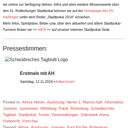
sie online zur Verfügung stehen. Infos und alles weitere Wissenswerte über
den 41. Rottenburger Stadtpokal können sie auf der
Homepage des SV
Hailfingen
unter dem Reiter „Stadtpokal 2016“ einsehen.
Mehr Infos, Spielpläne, Bilder usw, über den aktuellen und ältere Stadtpokal-
Turniere finden sie >>
HIER
<< auf unserer internen Stadtpokal-Seite
Pressestimmen:
Erstmals mit AH
Samstag, 12.11.2016 •
Artikel lesen
Posted in:
Aktive Herren
,
Auslosung
,
Herren 1. Mannschaft
,
Information
,
Junioren
,
Juniorinnen
,
Mitteilung
,
Pokal
,
Rottenburg
,
Schwäbisches
Tagblatt
,
Stadtpokal
,
Turnier
,
Veranstaltungen
,
Volksbank Arena
,
Vorbericht
,
Vorschau
.
Tagged:
Aktive
,
Auslosung
,
Junioren
,
Knut Kircher
,
Rottenburg
,