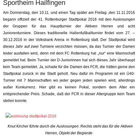
Sportheim Hailfingen
Am Donnerstag, den 10.11. und einen Tag später am Freitag ,den 11.11.2016
begann offiziell der 41. Rottenburger Stadtpokal 2016 mit den Auslosungen
der Gruppen für das Hauptturnier der Aktiven Herren und acht
Juniorenturniere. Dieses traditionelle Hallenfußballturnier findet vom 27. –
30.12.2016 in der Volksbank Arena in Rottenburg statt. Der Stadtpokal wird
dieses Jahr auf zwei Turniere verzichten müssen, da das Turnier der Damen
leider ausfallen wird, denn mit dem FC Rottenburg hat „nur“ eine Mannschaft
gemeldet hat. Beim Turnier der D-Juniorinnen hat sich dieses Jahr überhaupt
kein Team gemeldet. Ja, schade für die Damen des FCR, die hätten gerne den
Stadtpokal zurück in die Stadt geholt. Neu dafür im Programm ist ein Ü40-
Turnier mit 7 Mannschaften wo jeder gegen jeden spielen wird, allerdings
außer Konkurrenz. Hier gibt es keinen Pokal, sondern dem Alter ein
entsprechender Preis. Schade, daß der FCR in dieser Altergruppe kein Team
stellen konnte.
Knut Kircher führte durch die Auslosungen. Rechts steht das für die Aktiven
Herren, Objekt der Begierde