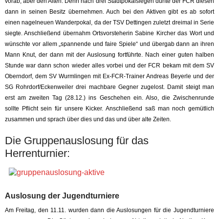
vorab, aber den Alten. Denn nach drei Stadtpokalsiegen durfte der FCR diesen
dann in seinen Besitz übernehmen. Auch bei den Aktiven gibt es ab sofort
einen nagelneuen Wanderpokal, da der TSV Dettingen zuletzt dreimal in Serie
siegte. Anschließend übernahm Ortsvorsteherin Sabine Kircher das Wort und
wünschte vor allem „spannende und faire Spiele“ und übergab dann an ihren
Mann Knut, der dann mit der Auslosung fortführte. Nach einer guten halben
Stunde war dann schon wieder alles vorbei und der FCR bekam mit dem SV
Oberndorf, dem SV Wurmlingen mit Ex-FCR-Trainer Andreas Beyerle und der
SG Rohrdorf/Eckenweiler drei machbare Gegner zugelost. Damit steigt man
erst am zweiten Tag (28.12.) ins Geschehen ein. Also, die Zwischenrunde
sollte Pflicht sein für unsere Kicker. Anschließend saß man noch gemütlich
zusammen und sprach über dies und das und über alte Zeiten.
Die Gruppenauslosung für das
Herrenturnier:
Auslosung der Jugendturniere
Am Freitag, den 11.11. wurden dann die Auslosungen für die Jugendturniere