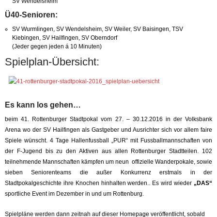
SV Wendelsheim
Ü40-Senioren:
SV Wurmlingen, SV Wendelsheim, SV Weiler, SV Baisingen, TSV
Kiebingen, SV Hailfingen, SV Oberndorf
(Jeder gegen jeden á 10 Minuten)
Spielplan-Übersicht:
Es kann los gehen…
beim 41. Rottenburger Stadtpokal vom 27. – 30.12.2016 in der Volksbank
Arena wo der SV Hailfingen als Gastgeber und Ausrichter sich vor allem faire
Spiele wünscht. 4 Tage Hallenfussball „PUR“ mit Fussballmannschaften von
der F-Jugend bis zu den Aktiven aus allen Rottenburger Stadtteilen. 102
teilnehmende Mannschaften kämpfen um neun offizielle Wanderpokale, sowie
sieben Seniorenteams die außer Konkurrenz erstmals in der
Stadtpokalgeschichte ihre Knochen hinhalten werden.. Es wird wieder
„DAS“
sportliche Event im Dezember in und um Rottenburg.
Spielpläne werden dann zeitnah auf dieser Homepage veröffentlicht, sobald