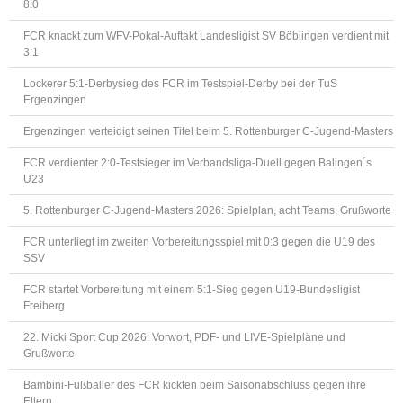
8:0
FCR knackt zum WFV-Pokal-Auftakt Landesligist SV Böblingen verdient mit
3:1
Lockerer 5:1-Derbysieg des FCR im Testspiel-Derby bei der TuS
Ergenzingen
Ergenzingen verteidigt seinen Titel beim 5. Rottenburger C-Jugend-Masters
FCR verdienter 2:0-Testsieger im Verbandsliga-Duell gegen Balingen´s
U23
5. Rottenburger C-Jugend-Masters 2026: Spielplan, acht Teams, Grußworte
FCR unterliegt im zweiten Vorbereitungsspiel mit 0:3 gegen die U19 des
SSV
FCR startet Vorbereitung mit einem 5:1-Sieg gegen U19-Bundesligist
Freiberg
22. Micki Sport Cup 2026: Vorwort, PDF- und LIVE-Spielpläne und
Grußworte
Bambini-Fußballer des FCR kickten beim Saisonabschluss gegen ihre
Eltern