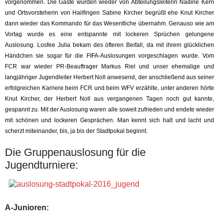
vorgenommen. Die Gäste wurden wieder von Abteilungsleiterin Nadine Kern
und Ortsvorsteherin von Hailfingen Sabine Kircher begrüßt ehe Knut Kircher
dann wieder das Kommando für das Wesentliche übernahm. Genauso wie am
Vortag wurde es eine entspannte mit lockeren Sprüchen gelungene
Auslosung. Losfee Julia bekam des öfteren Beifall, da mit ihrem glücklichen
Händchen sie sogar für die FIFA-Auslosungen vorgeschlagen wurde. Vom
FCR war wieder PR-Beauftrager Markus Riel und unser ehemalige und
langjähriger Jugendleiter Herbert Noll anwesend, der anschließend aus seiner
erfolgreichen Karriere beim FCR und beim WFV erzählte, unter anderen hörte
Knut Kircher, der Herbert Noll aus vergangenen Tagen noch gut kannte,
gespannt zu. Mit der Auslosung waren alle soweit zufrieden und endete wieder
mit schönen und lockeren Gesprächen. Man kennt sich halt und lacht und
scherzt miteinander, bis, ja bis der Stadtpokal beginnt.
Die Gruppenauslosung für die
Jugendturniere:
A-Junioren: