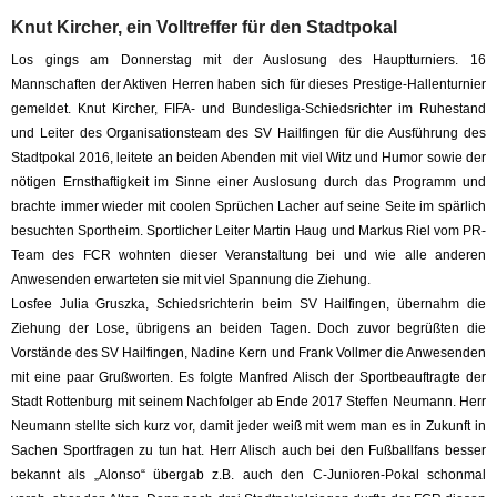
Knut Kircher, ein Volltreffer für den Stadtpokal
Los gings am Donnerstag mit der Auslosung des Hauptturniers. 16
Mannschaften der Aktiven Herren haben sich für dieses Prestige-Hallenturnier
gemeldet. Knut Kircher, FIFA- und Bundesliga-Schiedsrichter im Ruhestand
und Leiter des Organisationsteam des SV Hailfingen für die Ausführung des
Stadtpokal 2016, leitete an beiden Abenden mit viel Witz und Humor sowie der
nötigen Ernsthaftigkeit im Sinne einer Auslosung durch das Programm und
brachte immer wieder mit coolen Sprüchen Lacher auf seine Seite im spärlich
besuchten Sportheim. Sportlicher Leiter Martin Haug und Markus Riel vom PR-
Team des FCR wohnten dieser Veranstaltung bei und wie alle anderen
Anwesenden erwarteten sie mit viel Spannung die Ziehung.
Losfee Julia Gruszka, Schiedsrichterin beim SV Hailfingen, übernahm die
Ziehung der Lose, übrigens an beiden Tagen. Doch zuvor begrüßten die
Vorstände des SV Hailfingen, Nadine Kern und Frank Vollmer die Anwesenden
mit eine paar Grußworten. Es folgte Manfred Alisch der Sportbeauftragte der
Stadt Rottenburg mit seinem Nachfolger ab Ende 2017 Steffen Neumann. Herr
Neumann stellte sich kurz vor, damit jeder weiß mit wem man es in Zukunft in
Sachen Sportfragen zu tun hat. Herr Alisch auch bei den Fußballfans besser
bekannt als „Alonso“ übergab z.B. auch den C-Junioren-Pokal schonmal