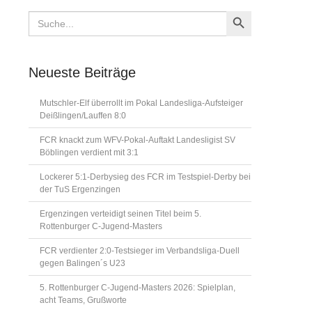
Search Button
Search
for:
Neueste Beiträge
Mutschler-Elf überrollt im Pokal Landesliga-Aufsteiger
Deißlingen/Lauffen 8:0
FCR knackt zum WFV-Pokal-Auftakt Landesligist SV
Böblingen verdient mit 3:1
Lockerer 5:1-Derbysieg des FCR im Testspiel-Derby bei
der TuS Ergenzingen
Ergenzingen verteidigt seinen Titel beim 5.
Rottenburger C-Jugend-Masters
FCR verdienter 2:0-Testsieger im Verbandsliga-Duell
gegen Balingen´s U23
5. Rottenburger C-Jugend-Masters 2026: Spielplan,
acht Teams, Grußworte