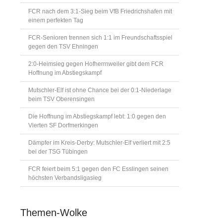
FCR nach dem 3:1-Sieg beim VfB Friedrichshafen mit
einem perfekten Tag
FCR-Senioren trennen sich 1:1 im Freundschaftsspiel
gegen den TSV Ehningen
2:0-Heimsieg gegen Hofherrnweiler gibt dem FCR
Hoffnung im Abstiegskampf
Mutschler-Elf ist ohne Chance bei der 0:1-Niederlage
beim TSV Oberensingen
Die Hoffnung im Abstiegskampf lebt: 1:0 gegen den
Vierten SF Dorfmerkingen
Dämpfer im Kreis-Derby: Mutschler-Elf verliert mit 2:5
bei der TSG Tübingen
FCR feiert beim 5:1 gegen den FC Esslingen seinen
höchsten Verbandsligasieg
Themen-Wolke