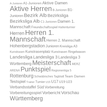
Aktive Damen
A1-Junioren
A-Junioren
Aktive Herren
B1-
B-Junioren
Bezirk Alb
Bezirksliga
Junioren
Bezirksliga Alb
Damen 1.
C1-Junioren
Mannschaft
Freundschaftsspiel
Hallenturnier
Herren 1.
Herren
Mannschaft
Herren 2. Mannschaft
Hohenbergstadion
Junioren
Kreisliga A3
Kunstrasenplatz
Kunstrasen Ringelwasen
Kunstrasen
Landesliga
Landesliga 3
Landesliga 3
Meisterschaft
Württemberg
MERZ
Punktspiel
ARENA
Regionenliga 5
Rottenburg
Team Damen
Schwäbisches Tagblatt
Testspiel
U17
U19
Turnier
U23
Trainer
U15
Verbandsstaffel Süd
Vorbereitung
Vorschau
Vorbereitungsspiel
Vorbericht
Württemberg