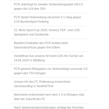
FCR unterliegt im zweiten Vorbereitungsspiel mit 0:3
gegen die U19 des SSV
FCR startet Vorbereitung mit einem 5:1-Sieg gegen
U19-Bundesligist Freiberg
22. Micki Sport Cup 2026: Vorwort, PDF- und LIVE-
Spielpläne und Grußworte
Bambini-Fußballer des FCR kickten beim
Saisonabschluss gegen ihre Eltern
Viertelfinal-Aus unserer AH beim Ü35 AH-Turnier am
19.06.2026 in Wildberg
FCR gewinnt Relegation zur Verbandsliga souverän 5:0
gegen den TSV Köngen
Unsere AH des FC Rottenburg erneut beim
Jahresausflug in Seefeld/Tirol
Mannheim entscheidet nach dem 1:4 in Ehingen-Süd
über die Zukunft des FC
Nach Spielerverabschiedungen schlägt die Hirschka-