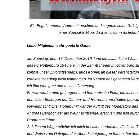
Ein Engel namens „Andreas“ erschien und segnete seine Gefolg
einer Special-Edition. Ja was ist denn da links,
Liebe Mitglieder, sehr geehrte Gäste,
am Samstag, dem 17. Dezember 2016, fand die alljährliche Weihn
des FC Rottenburg 1946 e.V. in der Zehntscheuer in Rottenburg sta
konnte unser 1.Vorsitzender, Carlos Köhler, an dieser Veranstaltu
krankheitsbedingt nicht teilnehmen. Im Namen des gesamten Ver
ich ihm eine gute und rasche Genesung.
Es war wieder eine gelungene und harmonische Feier, die insbes
den tollen Beiträgen der Damen- und Herrenmannschaften geprägt
vorweihnachtlicher Höhepunkt war der Auftritt des Moderators des
Andreas Berghof, der als Weihnachtsengel erschien und flott durc
Programm führte.
Auf diesem Wege möchte ich mich bei allen bedanken, die in vielfäl
und Weise zum Gelingen des Abends beigetragen haben, bei dene