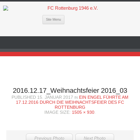
Site Menu
2016.12.17_Weihnachtsfeier 2016_03
PUBLISHED
15. JANUAR 2017
EIN ENGEL FÜHRTE AM
IN
17.12.2016 DURCH DIE WEIHNACHTSFEIER DES FC
ROTTENBURG
IMAGE SIZE:
1505 × 930
.
Previous Photo
Next Photo