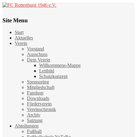
Site Menu
Start
Aktuelles
Verein
Vorstand
Ausschuss
Dein Verein
Willkommens-Mappe
Leitbild
Schutzkonzept
Sponsoring
Mitgliedschaft
Fanshop
Downloads
Förderverein
Vereinschronik
Archiv
Satzung
Abteilungen
Fußball
Fußballschule YoTaRo