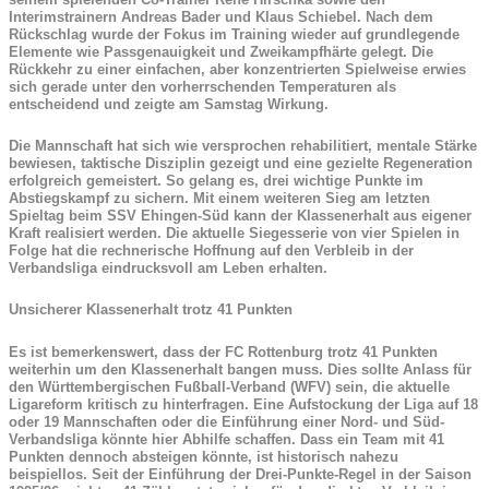
Interimstrainern Andreas Bader und Klaus Schiebel. Nach dem
Rückschlag wurde der Fokus im Training wieder auf grundlegende
Elemente wie Passgenauigkeit und Zweikampfhärte gelegt. Die
Rückkehr zu einer einfachen, aber konzentrierten Spielweise erwies
sich gerade unter den vorherrschenden Temperaturen als
entscheidend und zeigte am Samstag Wirkung.
Die Mannschaft hat sich wie versprochen rehabilitiert, mentale Stärke
bewiesen, taktische Disziplin gezeigt und eine gezielte Regeneration
erfolgreich gemeistert. So gelang es, drei wichtige Punkte im
Abstiegskampf zu sichern. Mit einem weiteren Sieg am letzten
Spieltag beim SSV Ehingen-Süd kann der Klassenerhalt aus eigener
Kraft realisiert werden. Die aktuelle Siegesserie von vier Spielen in
Folge hat die rechnerische Hoffnung auf den Verbleib in der
Verbandsliga eindrucksvoll am Leben erhalten.
Unsicherer Klassenerhalt trotz 41 Punkten
Es ist bemerkenswert, dass der FC Rottenburg trotz 41 Punkten
weiterhin um den Klassenerhalt bangen muss. Dies sollte Anlass für
den Württembergischen Fußball-Verband (WFV) sein, die aktuelle
Ligareform kritisch zu hinterfragen. Eine Aufstockung der Liga auf 18
oder 19 Mannschaften oder die Einführung einer Nord- und Süd-
Verbandsliga könnte hier Abhilfe schaffen. Dass ein Team mit 41
Punkten dennoch absteigen könnte, ist historisch nahezu
beispiellos. Seit der Einführung der Drei-Punkte-Regel in der Saison