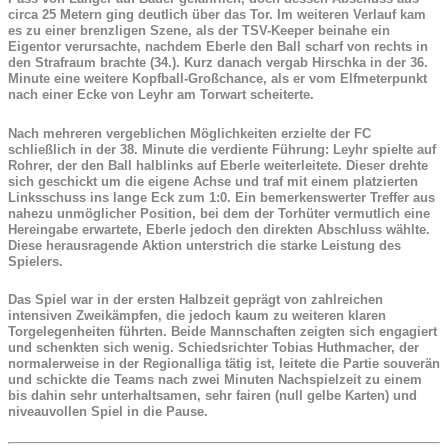
circa 25 Metern ging deutlich über das Tor. Im weiteren Verlauf kam
es zu einer brenzligen Szene, als der TSV-Keeper beinahe ein
Eigentor verursachte, nachdem Eberle den Ball scharf von rechts in
den Strafraum brachte (34.). Kurz danach vergab Hirschka in der 36.
Minute eine weitere Kopfball-Großchance, als er vom Elfmeterpunkt
nach einer Ecke von Leyhr am Torwart scheiterte.
Nach mehreren vergeblichen Möglichkeiten erzielte der FC
schließlich in der 38. Minute die verdiente Führung: Leyhr spielte auf
Rohrer, der den Ball halblinks auf Eberle weiterleitete. Dieser drehte
sich geschickt um die eigene Achse und traf mit einem platzierten
Linksschuss ins lange Eck zum 1:0. Ein bemerkenswerter Treffer aus
nahezu unmöglicher Position, bei dem der Torhüter vermutlich eine
Hereingabe erwartete, Eberle jedoch den direkten Abschluss wählte.
Diese herausragende Aktion unterstrich die starke Leistung des
Spielers.
Das Spiel war in der ersten Halbzeit geprägt von zahlreichen
intensiven Zweikämpfen, die jedoch kaum zu weiteren klaren
Torgelegenheiten führten. Beide Mannschaften zeigten sich engagiert
und schenkten sich wenig. Schiedsrichter Tobias Huthmacher, der
normalerweise in der Regionalliga tätig ist, leitete die Partie souverän
und schickte die Teams nach zwei Minuten Nachspielzeit zu einem
bis dahin sehr unterhaltsamen, sehr fairen (null gelbe Karten) und
niveauvollen Spiel in die Pause.