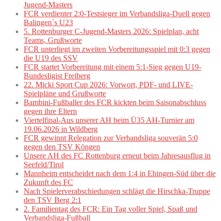
Jugend-Masters
FCR verdienter 2:0-Testsieger im Verbandsliga-Duell gegen
Balingen´s U23
5. Rottenburger C-Jugend-Masters 2026: Spielplan, acht
Teams, Grußworte
FCR unterliegt im zweiten Vorbereitungsspiel mit 0:3 gegen
die U19 des SSV
FCR startet Vorbereitung mit einem 5:1-Sieg gegen U19-
Bundesligist Freiberg
22. Micki Sport Cup 2026: Vorwort, PDF- und LIVE-
Spielpläne und Grußworte
Bambini-Fußballer des FCR kickten beim Saisonabschluss
gegen ihre Eltern
Viertelfinal-Aus unserer AH beim Ü35 AH-Turnier am
19.06.2026 in Wildberg
FCR gewinnt Relegation zur Verbandsliga souverän 5:0
gegen den TSV Köngen
Unsere AH des FC Rottenburg erneut beim Jahresausflug in
Seefeld/Tirol
Mannheim entscheidet nach dem 1:4 in Ehingen-Süd über die
Zukunft des FC
Nach Spielerverabschiedungen schlägt die Hirschka-Truppe
den TSV Berg 2:1
2. Familientag des FCR: Ein Tag voller Spiel, Spaß und
Verbandsliga-Fußball