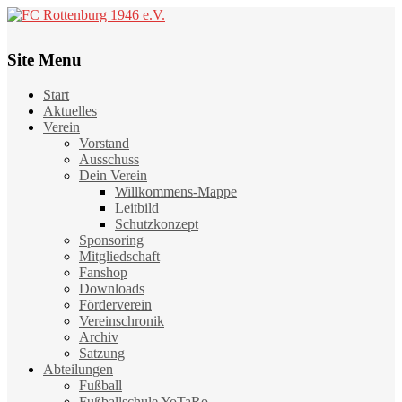
Site Menu
Start
Aktuelles
Verein
Vorstand
Ausschuss
Dein Verein
Willkommens-Mappe
Leitbild
Schutzkonzept
Sponsoring
Mitgliedschaft
Fanshop
Downloads
Förderverein
Vereinschronik
Archiv
Satzung
Abteilungen
Fußball
Fußballschule YoTaRo