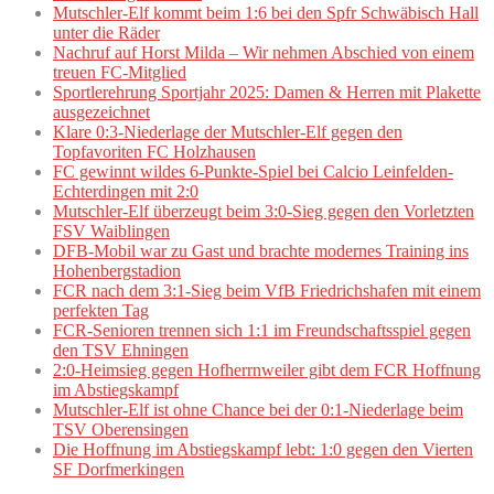
Mutschler-Elf kommt beim 1:6 bei den Spfr Schwäbisch Hall
unter die Räder
Nachruf auf Horst Milda – Wir nehmen Abschied von einem
treuen FC-Mitglied
Sportlerehrung Sportjahr 2025: Damen & Herren mit Plakette
ausgezeichnet
Klare 0:3-Niederlage der Mutschler-Elf gegen den
Topfavoriten FC Holzhausen
FC gewinnt wildes 6-Punkte-Spiel bei Calcio Leinfelden-
Echterdingen mit 2:0
Mutschler-Elf überzeugt beim 3:0-Sieg gegen den Vorletzten
FSV Waiblingen
DFB-Mobil war zu Gast und brachte modernes Training ins
Hohenbergstadion
FCR nach dem 3:1-Sieg beim VfB Friedrichshafen mit einem
perfekten Tag
FCR-Senioren trennen sich 1:1 im Freundschaftsspiel gegen
den TSV Ehningen
2:0-Heimsieg gegen Hofherrnweiler gibt dem FCR Hoffnung
im Abstiegskampf
Mutschler-Elf ist ohne Chance bei der 0:1-Niederlage beim
TSV Oberensingen
Die Hoffnung im Abstiegskampf lebt: 1:0 gegen den Vierten
SF Dorfmerkingen