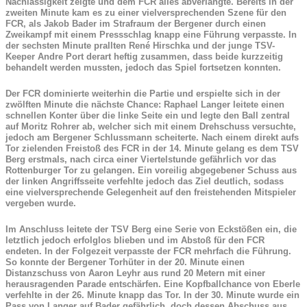
Nachlässigkeit zeigte und dem FCR alles abverlangte. Bereits in der
zweiten Minute kam es zu einer vielversprechenden Szene für den
FCR, als Jakob Bader im Strafraum der Bergener durch einen
Zweikampf mit einem Pressschlag knapp eine Führung verpasste. In
der sechsten Minute prallten René Hirschka und der junge TSV-
Keeper Andre Port derart heftig zusammen, dass beide kurzzeitig
behandelt werden mussten, jedoch das Spiel fortsetzen konnten.
Der FCR dominierte weiterhin die Partie und erspielte sich in der
zwölften Minute die nächste Chance: Raphael Langer leitete einen
schnellen Konter über die linke Seite ein und legte den Ball zentral
auf Moritz Rohrer ab, welcher sich mit einem Drehschuss versuchte,
jedoch am Bergener Schlussmann scheiterte. Nach einem direkt aufs
Tor zielenden Freistoß des FCR in der 14. Minute gelang es dem TSV
Berg erstmals, nach circa einer Viertelstunde gefährlich vor das
Rottenburger Tor zu gelangen. Ein voreilig abgegebener Schuss aus
der linken Angriffsseite verfehlte jedoch das Ziel deutlich, sodass
eine vielversprechende Gelegenheit auf den freistehenden Mitspieler
vergeben wurde.
Im Anschluss leitete der TSV Berg eine Serie von Eckstößen ein, die
letztlich jedoch erfolglos blieben und im Abstoß für den FCR
endeten. In der Folgezeit verpasste der FCR mehrfach die Führung.
So konnte der Bergener Torhüter in der 20. Minute einen
Distanzschuss von Aaron Leyhr aus rund 20 Metern mit einer
herausragenden Parade entschärfen. Eine Kopfballchance von Eberle
verfehlte in der 26. Minute knapp das Tor. In der 30. Minute wurde ein
Pass von Langer auf Bader gefährlich, doch dessen Abschuss aus