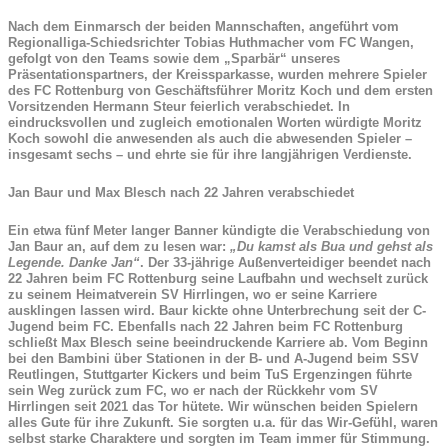
Nach dem Einmarsch der beiden Mannschaften, angeführt vom
Regionalliga-Schiedsrichter Tobias Huthmacher vom FC Wangen,
gefolgt von den Teams sowie dem „Sparbär“ unseres
Präsentationspartners, der Kreissparkasse, wurden mehrere Spieler
des FC Rottenburg von Geschäftsführer Moritz Koch und dem ersten
Vorsitzenden Hermann Steur feierlich verabschiedet. In
eindrucksvollen und zugleich emotionalen Worten würdigte Moritz
Koch sowohl die anwesenden als auch die abwesenden Spieler –
insgesamt sechs – und ehrte sie für ihre langjährigen Verdienste.
Jan Baur und Max Blesch nach 22 Jahren verabschiedet
Ein etwa fünf Meter langer Banner kündigte die Verabschiedung von
Jan Baur an, auf dem zu lesen war:
„Du kamst als Bua und gehst als
Legende. Danke Jan“
. Der 33-jährige Außenverteidiger beendet nach
22 Jahren beim FC Rottenburg seine Laufbahn und wechselt zurück
zu seinem Heimatverein SV Hirrlingen, wo er seine Karriere
ausklingen lassen wird. Baur kickte ohne Unterbrechung seit der C-
Jugend beim FC. Ebenfalls nach 22 Jahren beim FC Rottenburg
schließt Max Blesch seine beeindruckende Karriere ab. Vom Beginn
bei den Bambini über Stationen in der B- und A-Jugend beim SSV
Reutlingen, Stuttgarter Kickers und beim TuS Ergenzingen führte
sein Weg zurück zum FC, wo er nach der Rückkehr vom SV
Hirrlingen seit 2021 das Tor hütete. Wir wünschen beiden Spielern
alles Gute für ihre Zukunft. Sie sorgten u.a. für das Wir-Gefühl, waren
selbst starke Charaktere und sorgten im Team immer für Stimmung.