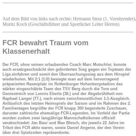
Auf dem Bild von links nach rechts: Hermann Steur (1. Vorsitzender)
Moritz Koch (Geschäftsführer und Sportlicher Leiter Herren)
FCR bewahrt Traum vom
Klassenerhalt
Der FCR, ohne seinen urlaubenden Coach Marc Mutschler, konnte
auch ersatzgeschwächt den geforderten Sieg gegen ein Topteam der
Liga einfahren und somit den Überraschungssieg aus dem Hinspiel
wiederholen. Mit 2:1 (1:0) besiegte man auf dem hervorragend
präparierten Rasenplatz im Rottenburger Hohenbergstadion das
stärker eingeschätzte Team des TSV Berg durch die Tore und
Geniestreich von Lennis Eberle (38.) und der Abgebrühtheit von
Raphael Langer (77.), nach einem zwischenzeitlichen 1:1-Ausgleich.
Anlässlich des letzten Heimspiels der Saison und im Rahmen des 2.
Familientages begrüßte der FCR knapp 300 begeisterte Zuschauer,
darunter zahlreiche ehemalige FCR-Legenden. Im Vorfeld der Partie
wurden zudem zwei langjährige Mannschaftsikonen offiziell
verabschiedet: Jan Baur und Max Blesch, die jeweils 22 Jahre im
Trikot des FCR aktiv waren, sowie Daniel Angerer, der den Verein
über drei Spielzeiten repräsentierte.