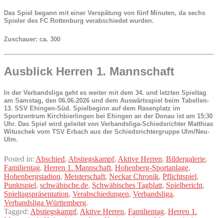
Das Spiel begann mit einer Verspätung von fünf Minuten, da sechs
Spieler des FC Rottenburg verabschiedet wurden.
Zuschauer:
ca. 300
Ausblick Herren 1. Mannschaft
In der Verbandsliga geht es weiter mit dem 34. und letzten Spieltag
am Samstag, den 06.06.2026 und dem Auswärtsspiel beim Tabellen-
13. SSV Ehingen-Süd. Spielbeginn auf dem Rasenplatz im
Sportzentrum Kirchbierlingen bei Ehingen an der Donau ist am 15:30
Uhr. Das Spiel wird geleitet von Verbandsliga-Schiedsrichter Matthias
Wituschek vom TSV Erbach aus der Schiedsrichtergruppe Ulm/Neu-
Ulm.
Posted in:
Abschied
,
Abstiegskampf
,
Aktive Herren
,
Bildergalerie
,
Familientag
,
Herren 1. Mannschaft
,
Hohenberg-Sportanlage
,
Hohenbergstadion
,
Meisterschaft
,
Neckar Chronik
,
Pflichtspiel
,
Punktspiel
,
schwäbische.de
,
Schwäbisches Tagblatt
,
Spielbericht
,
Spieltagspräsentation
,
Verabschiedungen
,
Verbandsliga
,
Verbandsliga Württemberg
.
Tagged:
Abstiegskampf
,
Aktive Herren
,
Familientag
,
Herren 1.