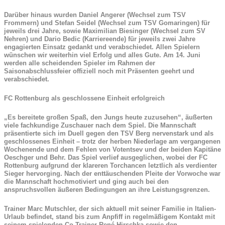
Darüber hinaus wurden Daniel Angerer (Wechsel zum TSV
Frommern) und Stefan Seidel (Wechsel zum TSV Gomaringen) für
jeweils drei Jahre, sowie Maximilian Biesinger (Wechsel zum SV
Nehren) und Dario Bedic (Karriereende) für jeweils zwei Jahre
engagierten Einsatz gedankt und verabschiedet. Allen Spielern
wünschen wir weiterhin viel Erfolg und alles Gute. Am 14. Juni
werden alle scheidenden Spieler im Rahmen der
Saisonabschlussfeier offiziell noch mit Präsenten geehrt und
verabschiedet.
FC Rottenburg als geschlossene Einheit erfolgreich
„Es bereitete großen Spaß, den Jungs heute zuzusehen“, äußerten
viele fachkundige Zuschauer nach dem Spiel. Die Mannschaft
präsentierte sich im Duell gegen den TSV Berg nervenstark und als
geschlossenes Einheit – trotz der herben Niederlage am vergangenen
Wochenende und dem Fehlen von Votentsev und der beiden Kapitäne
Oeschger und Behr. Das Spiel verlief ausgeglichen, wobei der FC
Rottenburg aufgrund der klareren Torchancen letztlich als verdienter
Sieger hervorging. Nach der enttäuschenden Pleite der Vorwoche war
die Mannschaft hochmotiviert und ging auch bei den
anspruchsvollen äußeren Bedingungen an ihre Leistungsgrenzen.
Trainer Marc Mutschler, der sich aktuell mit seiner Familie in Italien-
Urlaub befindet, stand bis zum Anpfiff in regelmäßigem Kontakt mit
seinem spielenden Co-Trainer René Hirschka sowie den