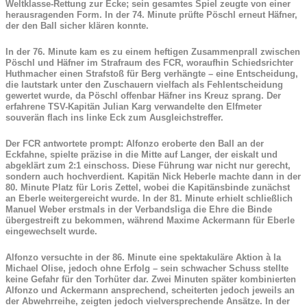
Weltklasse-Rettung zur Ecke; sein gesamtes Spiel zeugte von einer
herausragenden Form. In der 74. Minute prüfte Pöschl erneut Häfner,
der den Ball sicher klären konnte.
In der 76. Minute kam es zu einem heftigen Zusammenprall zwischen
Pöschl und Häfner im Strafraum des FCR, woraufhin Schiedsrichter
Huthmacher einen Strafstoß für Berg verhängte – eine Entscheidung,
die lautstark unter den Zuschauern vielfach als Fehlentscheidung
gewertet wurde, da Pöschl offenbar Häfner ins Kreuz sprang. Der
erfahrene TSV-Kapitän Julian Karg verwandelte den Elfmeter
souverän flach ins linke Eck zum Ausgleichstreffer.
Der FCR antwortete prompt: Alfonzo eroberte den Ball an der
Eckfahne, spielte präzise in die Mitte auf Langer, der eiskalt und
abgeklärt zum 2:1 einschoss. Diese Führung war nicht nur gerecht,
sondern auch hochverdient. Kapitän Nick Heberle machte dann in der
80. Minute Platz für Loris Zettel, wobei die Kapitänsbinde zunächst
an Eberle weitergereicht wurde. In der 81. Minute erhielt schließlich
Manuel Weber erstmals in der Verbandsliga die Ehre die Binde
übergestreift zu bekommen, während Maxime Ackermann für Eberle
eingewechselt wurde.
Alfonzo versuchte in der 86. Minute eine spektakuläre Aktion à la
Michael Olise, jedoch ohne Erfolg – sein schwacher Schuss stellte
keine Gefahr für den Torhüter dar. Zwei Minuten später kombinierten
Alfonzo und Ackermann ansprechend, scheiterten jedoch jeweils an
der Abwehrreihe, zeigten jedoch vielversprechende Ansätze. In der