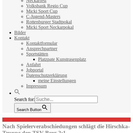
Neckarfest
Volksbank Regio Cup
Micki Sport Cup
C-Jugend-Masters
Rottenburger Stadtpokal
Micki Sport Neckarpokal
Bilder
Kontakt
Kontaktformular
Ansprechpartner
Sportstätten
Platzpate Kunstrasenplatz
Anfahrt
Jobportal
Datenschutzerklärung
meine Einstellungen
Impressum
Search for:
Search Button
Nach Spielerverabschiedungen schlägt die Hirschka-
Truppe den TSV Berg 2:1