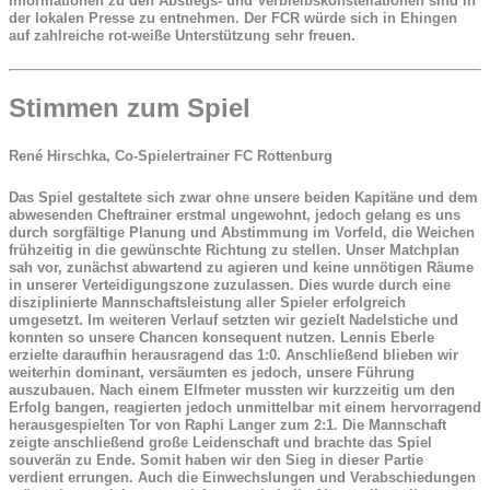
Informationen zu den Abstiegs- und Verbleibskonstellationen sind in
der lokalen Presse zu entnehmen. Der FCR würde sich in Ehingen
auf zahlreiche rot-weiße Unterstützung sehr freuen.
Stimmen zum Spiel
René Hirschka
, Co-Spielertrainer FC Rottenburg
Das Spiel gestaltete sich zwar ohne unsere beiden Kapitäne und dem
abwesenden Cheftrainer erstmal ungewohnt, jedoch gelang es uns
durch sorgfältige Planung und Abstimmung im Vorfeld, die Weichen
frühzeitig in die gewünschte Richtung zu stellen. Unser Matchplan
sah vor, zunächst abwartend zu agieren und keine unnötigen Räume
in unserer Verteidigungszone zuzulassen. Dies wurde durch eine
disziplinierte Mannschaftsleistung aller Spieler erfolgreich
umgesetzt. Im weiteren Verlauf setzten wir gezielt Nadelstiche und
konnten so unsere Chancen konsequent nutzen. Lennis Eberle
erzielte daraufhin herausragend das 1:0. Anschließend blieben wir
weiterhin dominant, versäumten es jedoch, unsere Führung
auszubauen. Nach einem Elfmeter mussten wir kurzzeitig um den
Erfolg bangen, reagierten jedoch unmittelbar mit einem hervorragend
herausgespielten Tor von Raphi Langer zum 2:1. Die Mannschaft
zeigte anschließend große Leidenschaft und brachte das Spiel
souverän zu Ende. Somit haben wir den Sieg in dieser Partie
verdient errungen. Auch die Einwechslungen und Verabschiedungen