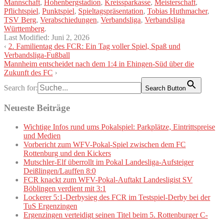
Mannschaft
,
Hohenbergstadion
,
Kreissparkasse
,
Meisterschaft
,
Pflichtspiel
,
Punktspiel
,
Spieltagspräsentation
,
Tobias Huthmacher
,
TSV Berg
,
Verabschiedungen
,
Verbandsliga
,
Verbandsliga
Württemberg
.
Last Modified:
Juni 2, 2026
‹
2. Familientag des FCR: Ein Tag voller Spiel, Spaß und
Verbandsliga-Fußball
Mannheim entscheidet nach dem 1:4 in Ehingen-Süd über die
Zukunft des FC
›
Search for:
Search Button
Neueste Beiträge
Wichtige Infos rund ums Pokalspiel: Parkplätze, Eintrittspreise
und Medien
Vorbericht zum WFV-Pokal-Spiel zwischen dem FC
Rottenburg und den Kickers
Mutschler-Elf überrollt im Pokal Landesliga-Aufsteiger
Deißlingen/Lauffen 8:0
FCR knackt zum WFV-Pokal-Auftakt Landesligist SV
Böblingen verdient mit 3:1
Lockerer 5:1-Derbysieg des FCR im Testspiel-Derby bei der
TuS Ergenzingen
Ergenzingen verteidigt seinen Titel beim 5. Rottenburger C-