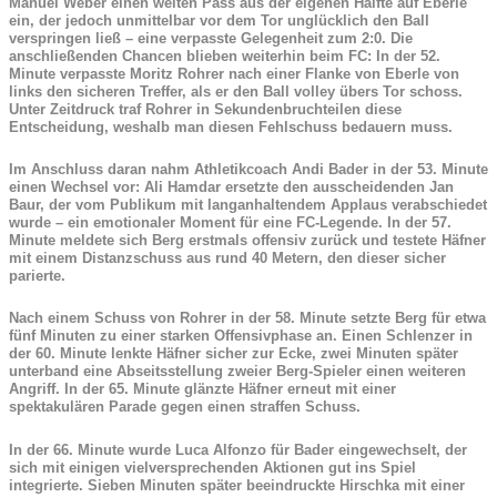
Manuel Weber einen weiten Pass aus der eigenen Hälfte auf Eberle
ein, der jedoch unmittelbar vor dem Tor unglücklich den Ball
verspringen ließ – eine verpasste Gelegenheit zum 2:0. Die
anschließenden Chancen blieben weiterhin beim FC: In der 52.
Minute verpasste Moritz Rohrer nach einer Flanke von Eberle von
links den sicheren Treffer, als er den Ball volley übers Tor schoss.
Unter Zeitdruck traf Rohrer in Sekundenbruchteilen diese
Entscheidung, weshalb man diesen Fehlschuss bedauern muss.
Im Anschluss daran nahm Athletikcoach Andi Bader in der 53. Minute
einen Wechsel vor: Ali Hamdar ersetzte den ausscheidenden Jan
Baur, der vom Publikum mit langanhaltendem Applaus verabschiedet
wurde – ein emotionaler Moment für eine FC-Legende. In der 57.
Minute meldete sich Berg erstmals offensiv zurück und testete Häfner
mit einem Distanzschuss aus rund 40 Metern, den dieser sicher
parierte.
Nach einem Schuss von Rohrer in der 58. Minute setzte Berg für etwa
fünf Minuten zu einer starken Offensivphase an. Einen Schlenzer in
der 60. Minute lenkte Häfner sicher zur Ecke, zwei Minuten später
unterband eine Abseitsstellung zweier Berg-Spieler einen weiteren
Angriff. In der 65. Minute glänzte Häfner erneut mit einer
spektakulären Parade gegen einen straffen Schuss.
In der 66. Minute wurde Luca Alfonzo für Bader eingewechselt, der
sich mit einigen vielversprechenden Aktionen gut ins Spiel
integrierte. Sieben Minuten später beeindruckte Hirschka mit einer