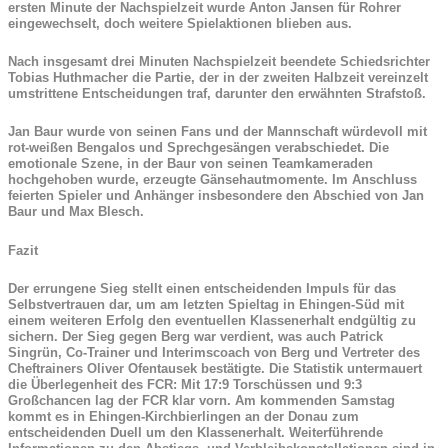
ersten Minute der Nachspielzeit wurde Anton Jansen für Rohrer
eingewechselt, doch weitere Spielaktionen blieben aus.
Nach insgesamt drei Minuten Nachspielzeit beendete Schiedsrichter
Tobias Huthmacher die Partie, der in der zweiten Halbzeit vereinzelt
umstrittene Entscheidungen traf, darunter den erwähnten Strafstoß.
Jan Baur wurde von seinen Fans und der Mannschaft würdevoll mit
rot-weißen Bengalos und Sprechgesängen verabschiedet. Die
emotionale Szene, in der Baur von seinen Teamkameraden
hochgehoben wurde, erzeugte Gänsehautmomente. Im Anschluss
feierten Spieler und Anhänger insbesondere den Abschied von Jan
Baur und Max Blesch.
Fazit
Der errungene Sieg stellt einen entscheidenden Impuls für das
Selbstvertrauen dar, um am letzten Spieltag in Ehingen-Süd mit
einem weiteren Erfolg den eventuellen Klassenerhalt endgültig zu
sichern. Der Sieg gegen Berg war verdient, was auch Patrick
Singrün, Co-Trainer und Interimscoach von Berg und Vertreter des
Cheftrainers Oliver Ofentausek bestätigte. Die Statistik untermauert
die Überlegenheit des FCR: Mit 17:9 Torschüssen und 9:3
Großchancen lag der FCR klar vorn. Am kommenden Samstag
kommt es in Ehingen-Kirchbierlingen an der Donau zum
entscheidenden Duell um den Klassenerhalt. Weiterführende