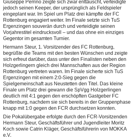
Giuseppe Perrino zeigte sich zwar enttäuscht, verteidigte
jedoch seinen Keeper, der ursprünglich als Feldspieler
eingeplant war. Im Spiel um Platz drei kämpfte der FC
Rottenburg engagiert weiter. Im Finale setzte sich TuS
Ergenzingen souverän durch und verteidigte seinen
Vorjahrestitel eindrucksvoll – und das ohne ein einziges
Gegentor im gesamten Turnier.
Hermann Steur, 1. Vorsitzender des FC Rottenburg,
begrüßte die Teams mit den besten Wünschen und zeigte
sich erfreut darüber, dass unter den Finalisten neben den
Holzgerlingern gleich drei Mannschaften aus der Region
Rottenburg vertreten waren. Im Finale sicherte sich TuS
Ergenzingen mit einem 2:0-Sieg gegen die
Spielgemeinschaft aus Neustetten den Titel. Das kleine
Finale um Platz drei gewann die SpVgg Holzgerlingen
deutlich mit 4:1 gegen den erschöpften Gastgeber FC
Rottenburg, nachdem sie sich bereits in der Gruppenphase
knapp mit 1:0 gegen den FCR durchsetzen konnten.
Die Pokalübergabe erfolgte durch den FCR-Vorsitzenden
Hermann Steur, Geschäftsführer und Jugendleiter Moritz
Koch sowie Catrin Kläger, Geschäftsführerin von MOKKA
e.V.