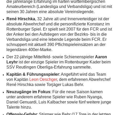
die jahrelange Erfahrung im harten württembergischen
Amateurbereich (Landesliga und Verbandsliga) und ist mit
seinen 30 Jahren eine absolute Vereinslegende.
René Hirschka
, 32 Jahre alt und Innenverteidiger ist der
absolute Abwehrchef und die personifizierte Konstanz im
Rottenburger Spiel. Er spielt seit 2007 für den FCR und ist
der Anker bei den Aufstiegen von der Bezirks- bis in die
Verbandsliga und eine lebende Legende beim FCR. Er
schnuppert mit aktuell 390 Pflichtspieleinsätzen an der
legendären 400er-Marke.
Der 22-jährige Mittelfeld- sowie Schienenspieler
Aaron
Leyhr
ist der einzige Spieler im Rottenburger Kader beim
SSV Reutlingen Oberliga-Erfahrung sammelte.
Kapitän & Führungsspieler
: Angeführt wird das Team
von Kapitän
Leon Oeschger
, dem erfahrenen Abwehrchef
René Hirschka sowie Torjäger Lukas Behr.
Neuzugänge im Fokus
: Für die neue Saison kamen
unter anderem erfahrene Spieler wie Ruben Nyanga,
Daniel Genuardi, Luis Kalbacher sowie fünf weitere junge
Talente hinzu.
Offensiv-Gefahr
: Stürmer wie Behr (17 Tore in der letzten