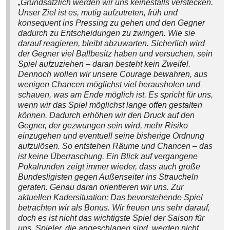
„Grundsätzlich werden wir uns keinesfalls verstecken.
Unser Ziel ist es, mutig aufzutreten, früh und
konsequent ins Pressing zu gehen und den Gegner
dadurch zu Entscheidungen zu zwingen. Wie sie
darauf reagieren, bleibt abzuwarten. Sicherlich wird
der Gegner viel Ballbesitz haben und versuchen, sein
Spiel aufzuziehen – daran besteht kein Zweifel.
Dennoch wollen wir unsere Courage bewahren, aus
wenigen Chancen möglichst viel herausholen und
schauen, was am Ende möglich ist. Es spricht für uns,
wenn wir das Spiel möglichst lange offen gestalten
können. Dadurch erhöhen wir den Druck auf den
Gegner, der gezwungen sein wird, mehr Risiko
einzugehen und eventuell seine bisherige Ordnung
aufzulösen. So entstehen Räume und Chancen – das
ist keine Überraschung. Ein Blick auf vergangene
Pokalrunden zeigt immer wieder, dass auch große
Bundesligisten gegen Außenseiter ins Straucheln
geraten. Genau daran orientieren wir uns. Zur
aktuellen Kadersituation: Das bevorstehende Spiel
betrachten wir als Bonus. Wir freuen uns sehr darauf,
doch es ist nicht das wichtigste Spiel der Saison für
uns. Spieler, die angeschlagen sind, werden nicht