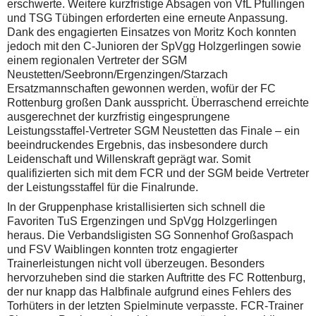
erschwerte. Weitere kurzfristige Absagen von VfL Pfullingen
und TSG Tübingen erforderten eine erneute Anpassung.
Dank des engagierten Einsatzes von Moritz Koch konnten
jedoch mit den C-Junioren der SpVgg Holzgerlingen sowie
einem regionalen Vertreter der SGM
Neustetten/Seebronn/Ergenzingen/Starzach
Ersatzmannschaften gewonnen werden, wofür der FC
Rottenburg großen Dank ausspricht. Überraschend erreichte
ausgerechnet der kurzfristig eingesprungene
Leistungsstaffel-Vertreter SGM Neustetten das Finale – ein
beeindruckendes Ergebnis, das insbesondere durch
Leidenschaft und Willenskraft geprägt war. Somit
qualifizierten sich mit dem FCR und der SGM beide Vertreter
der Leistungsstaffel für die Finalrunde.
In der Gruppenphase kristallisierten sich schnell die
Favoriten TuS Ergenzingen und SpVgg Holzgerlingen
heraus. Die Verbandsligisten SG Sonnenhof Großaspach
und FSV Waiblingen konnten trotz engagierter
Trainerleistungen nicht voll überzeugen. Besonders
hervorzuheben sind die starken Auftritte des FC Rottenburg,
der nur knapp das Halbfinale aufgrund eines Fehlers des
Torhüters in der letzten Spielminute verpasste. FCR-Trainer