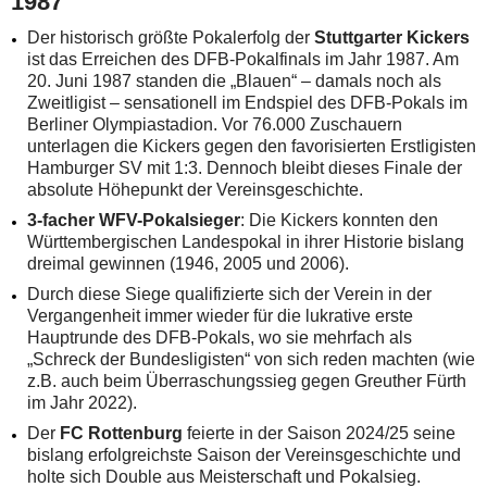
1987
Der historisch größte Pokalerfolg der
Stuttgarter Kickers
ist das Erreichen des DFB-Pokalfinals im Jahr 1987. Am
20. Juni 1987 standen die „Blauen“ – damals noch als
Zweitligist – sensationell im Endspiel des DFB-Pokals im
Berliner Olympiastadion. Vor 76.000 Zuschauern
unterlagen die Kickers gegen den favorisierten Erstligisten
Hamburger SV mit 1:3. Dennoch bleibt dieses Finale der
absolute Höhepunkt der Vereinsgeschichte.
3-facher WFV-Pokalsieger
: Die Kickers konnten den
Württembergischen Landespokal in ihrer Historie bislang
dreimal gewinnen (1946, 2005 und 2006).
Durch diese Siege qualifizierte sich der Verein in der
Vergangenheit immer wieder für die lukrative erste
Hauptrunde des DFB-Pokals, wo sie mehrfach als
„Schreck der Bundesligisten“ von sich reden machten (wie
z.B. auch beim Überraschungssieg gegen Greuther Fürth
im Jahr 2022).
Der
FC Rottenburg
feierte in der Saison 2024/25 seine
bislang erfolgreichste Saison der Vereinsgeschichte und
holte sich Double aus Meisterschaft und Pokalsieg.