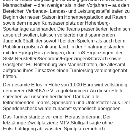
Mannschaften – drei weniger als in den Vorjahren – aus den
Bereichen Verbands-, Landes- und Leistungsstaffel trafen zu
Beginn der neuen Saison im Hohenbergstadion auf Rasen
sowie dem neuen Kunstrasenplatz der Hohenberg-
Sportanlage aufeinander. Die Teams präsentierten technisch
anspruchsvollen, taktisch versierten und spannenden
Jugendfußball, der sowohl bei den Spielern als auch beim
Publikum großen Anklang fand. In der Finalrunde standen
mit der SpVgg Holzgerlingen, dem TuS Ergenzingen, der
SGM Neustetten/Seebronn/Ergenzingen/Starzach sowie
Gastgeber FC Rottenburg vier Mannschaften, die allesamt
aufgrund ihres Einsatzes einen Turniersieg verdient gehabt
hätten.
Der gesamte Erlös in Höhe von 1.000 Euro wird vollständig
dem Verein MOKKA e.V. zugutekommen. An dieser Stelle
sprechen wir unseren herzlichen Dank an alle
teilnehmenden Teams, Sponsoren und Unterstützer aus. Der
Spendenscheck wurde zunächst symbolisch übergeben.
Das Turnier startete vor einer Herausforderung: Der
letztjährige Zweitplatzierte MTV Stuttgart sagte ohne
Entschuldigung ab, was den Spielplan erheblich