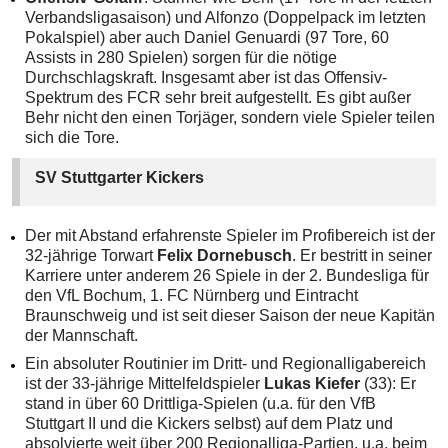
Verbandsligasaison) und Alfonzo (Doppelpack im letzten
Pokalspiel) aber auch Daniel Genuardi (97 Tore, 60
Assists in 280 Spielen) sorgen für die nötige
Durchschlagskraft. Insgesamt aber ist das Offensiv-
Spektrum des FCR sehr breit aufgestellt. Es gibt außer
Behr nicht den einen Torjäger, sondern viele Spieler teilen
sich die Tore.
SV Stuttgarter Kickers
Der mit Abstand erfahrenste Spieler im Profibereich ist der
32-jährige Torwart
Felix Dornebusch
. Er bestritt in seiner
Karriere unter anderem 26 Spiele in der 2. Bundesliga für
den VfL Bochum, 1. FC Nürnberg und Eintracht
Braunschweig und ist seit dieser Saison der neue Kapitän
der Mannschaft.
Ein absoluter Routinier im Dritt- und Regionalligabereich
ist der 33-jährige Mittelfeldspieler
Lukas Kiefer
(33): Er
stand in über 60 Drittliga-Spielen (u.a. für den VfB
Stuttgart II und die Kickers selbst) auf dem Platz und
absolvierte weit über 200 Regionalliga-Partien, u.a. beim