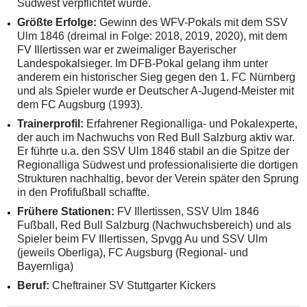
Südwest verpflichtet wurde.
Größte Erfolge:
Gewinn des WFV-Pokals mit dem SSV
Ulm 1846 (dreimal in Folge: 2018, 2019, 2020), mit dem
FV Illertissen war er zweimaliger Bayerischer
Landespokalsieger. Im DFB-Pokal gelang ihm unter
anderem ein historischer Sieg gegen den 1. FC Nürnberg
und als Spieler wurde er Deutscher A-Jugend-Meister mit
dem FC Augsburg (1993).
Trainerprofil:
Erfahrener Regionalliga- und Pokalexperte,
der auch im Nachwuchs von Red Bull Salzburg aktiv war.
Er führte u.a. den SSV Ulm 1846 stabil an die Spitze der
Regionalliga Südwest und professionalisierte die dortigen
Strukturen nachhaltig, bevor der Verein später den Sprung
in den Profifußball schaffte.
Frühere Stationen:
FV Illertissen, SSV Ulm 1846
Fußball, Red Bull Salzburg (Nachwuchsbereich) und als
Spieler beim FV Illertissen, Spvgg Au und SSV Ulm
(jeweils Oberliga), FC Augsburg (Regional- und
Bayernliga)
Beruf:
Cheftrainer SV Stuttgarter Kickers