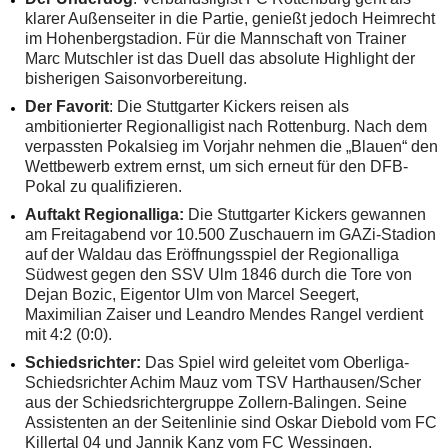
klarer Außenseiter in die Partie, genießt jedoch Heimrecht
im Hohenbergstadion. Für die Mannschaft von Trainer
Marc Mutschler ist das Duell das absolute Highlight der
bisherigen Saisonvorbereitung.
Der Favorit
: Die Stuttgarter Kickers reisen als
ambitionierter Regionalligist nach Rottenburg. Nach dem
verpassten Pokalsieg im Vorjahr nehmen die „Blauen“ den
Wettbewerb extrem ernst, um sich erneut für den DFB-
Pokal zu qualifizieren.
Auftakt Regionalliga:
Die Stuttgarter Kickers gewannen
am Freitagabend vor 10.500 Zuschauern im GAZi-Stadion
auf der Waldau das Eröffnungsspiel der Regionalliga
Südwest gegen den SSV Ulm 1846 durch die Tore von
Dejan Bozic, Eigentor Ulm von Marcel Seegert,
Maximilian Zaiser und Leandro Mendes Rangel verdient
mit 4:2 (0:0).
Schiedsrichter:
Das Spiel wird geleitet vom Oberliga-
Schiedsrichter Achim Mauz vom TSV Harthausen/Scher
aus der Schiedsrichtergruppe Zollern-Balingen. Seine
Assistenten an der Seitenlinie sind Oskar Diebold vom FC
Killertal 04 und Jannik Kanz vom FC Wessingen.