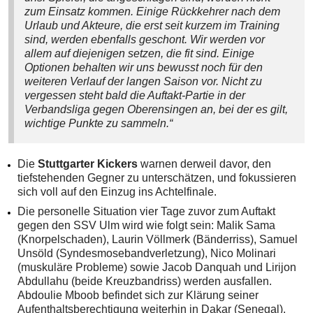
zum Einsatz kommen. Einige Rückkehrer nach dem
Urlaub und Akteure, die erst seit kurzem im Training
sind, werden ebenfalls geschont. Wir werden vor
allem auf diejenigen setzen, die fit sind. Einige
Optionen behalten wir uns bewusst noch für den
weiteren Verlauf der langen Saison vor. Nicht zu
vergessen steht bald die Auftakt-Partie in der
Verbandsliga gegen Oberensingen an, bei der es gilt,
wichtige Punkte zu sammeln.“
Die
Stuttgarter Kickers
warnen derweil davor, den
tiefstehenden Gegner zu unterschätzen, und fokussieren
sich voll auf den Einzug ins Achtelfinale.
Die personelle Situation vier Tage zuvor zum Auftakt
gegen den SSV Ulm wird wie folgt sein: Malik Sama
(Knorpelschaden), Laurin Völlmerk (Bänderriss), Samuel
Unsöld (Syndesmosebandverletzung), Nico Molinari
(muskuläre Probleme) sowie Jacob Danquah und Lirijon
Abdullahu (beide Kreuzbandriss) werden ausfallen.
Abdoulie Mboob befindet sich zur Klärung seiner
Aufenthaltsberechtigung weiterhin in Dakar (Senegal).