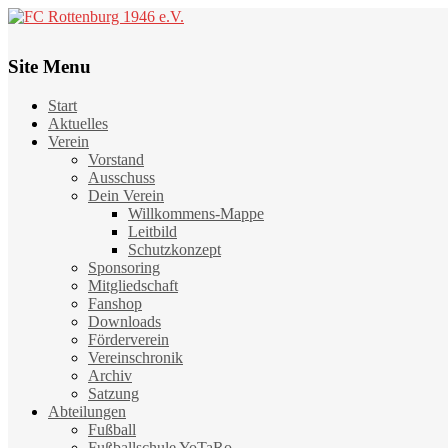
Site Menu
Start
Aktuelles
Verein
Vorstand
Ausschuss
Dein Verein
Willkommens-Mappe
Leitbild
Schutzkonzept
Sponsoring
Mitgliedschaft
Fanshop
Downloads
Förderverein
Vereinschronik
Archiv
Satzung
Abteilungen
Fußball
Fußballschule YoTaRo