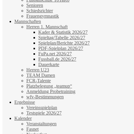
Senioren
Schiedsrichter
Frauengymnastik
Mannschaften
Herren 1. Mannschaft
Kader & Statistik 2026/27
Spieltag/Tabelle 2026/27
Spielplan/Berichte 2026/27
PDF-Spielplan 2026/27
FuPa.net 2026/27
Fussball.de 2026/27
Dauerkarte
Herren U23
TEAM Damen
FCR-Talente
Platzbelegung „teamup“
Anmeldung Probetraining
wfv-Bestimmungen
Ergebnisse
Vereinsspielplan
Testspiele 2026/27
Kalender
Veranstaltungen
Fasnet