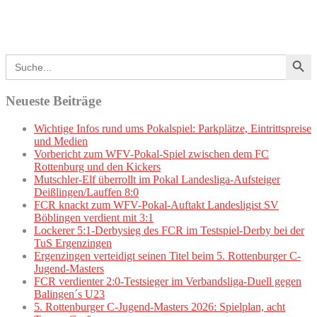
Search Button
Search
for:
Neueste Beiträge
Wichtige Infos rund ums Pokalspiel: Parkplätze, Eintrittspreise
und Medien
Vorbericht zum WFV-Pokal-Spiel zwischen dem FC
Rottenburg und den Kickers
Mutschler-Elf überrollt im Pokal Landesliga-Aufsteiger
Deißlingen/Lauffen 8:0
FCR knackt zum WFV-Pokal-Auftakt Landesligist SV
Böblingen verdient mit 3:1
Lockerer 5:1-Derbysieg des FCR im Testspiel-Derby bei der
TuS Ergenzingen
Ergenzingen verteidigt seinen Titel beim 5. Rottenburger C-
Jugend-Masters
FCR verdienter 2:0-Testsieger im Verbandsliga-Duell gegen
Balingen´s U23
5. Rottenburger C-Jugend-Masters 2026: Spielplan, acht