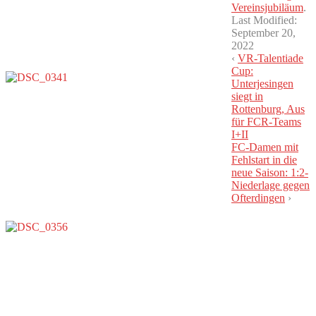
Vereinsjubiläum
.
Last Modified:
September 20,
2022
‹
VR-Talentiade
Cup:
Unterjesingen
siegt in
Rottenburg, Aus
für FCR-Teams
I+II
FC-Damen mit
Fehlstart in die
neue Saison: 1:2-
Niederlage gegen
Ofterdingen
›