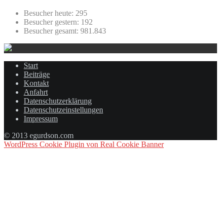
Besucher heute:
295
Besucher gestern:
192
Besucher gesamt:
981.843
Start
Beiträge
Kontakt
Anfahrt
Datenschutzerklärung
Datenschutzeinstellungen
Impressum
© 2013 egurdson.com
WordPress Cookie Plugin von Real Cookie Banner