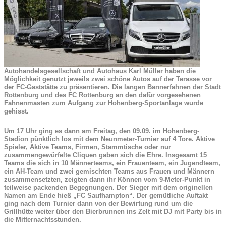
Autohandelsgesellschaft und Autohaus Karl Müller haben die
Möglichkeit genutzt jeweils zwei schöne Autos auf der Terasse vor
der FC-Gaststätte zu präsentieren. Die langen Bannerfahnen der Stadt
Rottenburg und des FC Rottenburg an den dafür vorgesehenen
Fahnenmasten zum Aufgang zur Hohenberg-Sportanlage wurde
gehisst.
Um 17 Uhr ging es dann am Freitag, den 09.09. im Hohenberg-
Stadion pünktlich los mit dem Neunmeter-Turnier auf 4 Tore. Aktive
Spieler, Aktive Teams, Firmen, Stammtische oder nur
zusammengewürfelte Cliquen gaben sich die Ehre. Insgesamt 15
Teams die sich in 10 Männerteams, ein Frauenteam, ein Jugendteam,
ein AH-Team und zwei gemischten Teams aus Frauen und Männern
zusammensetzten, zeigten dann ihr Können vom 9-Meter-Punkt in
teilweise packenden Begegnungen. Der Sieger mit dem originellen
Namen am Ende hieß „FC Saufhampton“. Der gemütliche Auftakt
ging nach dem Turnier dann von der Bewirtung rund um die
Grillhütte weiter über den Bierbrunnen ins Zelt mit DJ mit Party bis in
die Mitternachtsstunden.