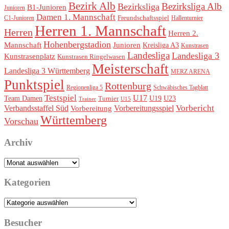
Bezirk Alb
Bezirksliga Alb
Bezirksliga
B1-Junioren
Junioren
Damen 1. Mannschaft
Freundschaftsspiel
Hallenturnier
C1-Junioren
Herren 1. Mannschaft
Herren
Herren 2.
Hohenbergstadion
Mannschaft
Junioren
Kreisliga A3
Kunstrasen
Landesliga
Landesliga 3
Kunstrasenplatz
Kunstrasen Ringelwasen
Meisterschaft
Landesliga 3 Württemberg
MERZ ARENA
Punktspiel
Rottenburg
Regionenliga 5
Schwäbisches Tagblatt
Testspiel
U17
Team Damen
U19
Turnier
U23
Trainer
U15
Vorbereitungsspiel
Vorbericht
Verbandsstaffel Süd
Vorbereitung
Württemberg
Vorschau
Archiv
Archiv
Kategorien
Kategorien
Besucher