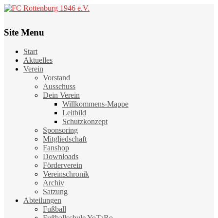
Site Menu
Start
Aktuelles
Verein
Vorstand
Ausschuss
Dein Verein
Willkommens-Mappe
Leitbild
Schutzkonzept
Sponsoring
Mitgliedschaft
Fanshop
Downloads
Förderverein
Vereinschronik
Archiv
Satzung
Abteilungen
Fußball
Fußballschule YoTaRo