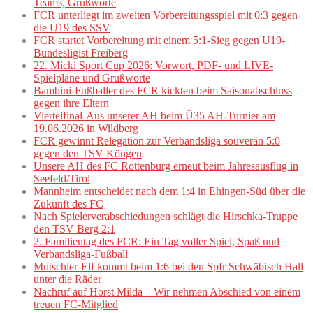
Teams, Grußworte
FCR unterliegt im zweiten Vorbereitungsspiel mit 0:3 gegen
die U19 des SSV
FCR startet Vorbereitung mit einem 5:1-Sieg gegen U19-
Bundesligist Freiberg
22. Micki Sport Cup 2026: Vorwort, PDF- und LIVE-
Spielpläne und Grußworte
Bambini-Fußballer des FCR kickten beim Saisonabschluss
gegen ihre Eltern
Viertelfinal-Aus unserer AH beim Ü35 AH-Turnier am
19.06.2026 in Wildberg
FCR gewinnt Relegation zur Verbandsliga souverän 5:0
gegen den TSV Köngen
Unsere AH des FC Rottenburg erneut beim Jahresausflug in
Seefeld/Tirol
Mannheim entscheidet nach dem 1:4 in Ehingen-Süd über die
Zukunft des FC
Nach Spielerverabschiedungen schlägt die Hirschka-Truppe
den TSV Berg 2:1
2. Familientag des FCR: Ein Tag voller Spiel, Spaß und
Verbandsliga-Fußball
Mutschler-Elf kommt beim 1:6 bei den Spfr Schwäbisch Hall
unter die Räder
Nachruf auf Horst Milda – Wir nehmen Abschied von einem
treuen FC-Mitglied