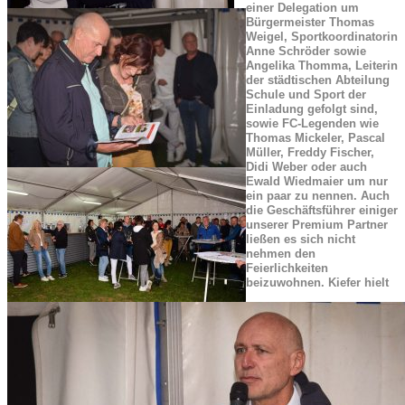
einer Delegation um
Bürgermeister Thomas
Weigel, Sportkoordinatorin
Anne Schröder sowie
Angelika Thomma, Leiterin
der städtischen Abteilung
Schule und Sport der
Einladung gefolgt sind,
sowie FC-Legenden wie
Thomas Mickeler, Pascal
Müller, Freddy Fischer,
Didi Weber oder auch
Ewald Wiedmaier um nur
ein paar zu nennen. Auch
die Geschäftsführer einiger
unserer Premium Partner
ließen es sich nicht
nehmen den
Feierlichkeiten
beizuwohnen. Kiefer hielt