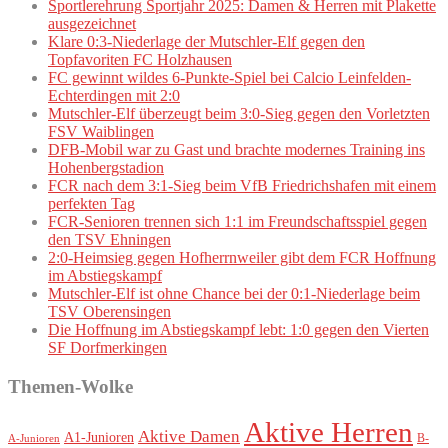
Sportlerehrung Sportjahr 2025: Damen & Herren mit Plakette
ausgezeichnet
Klare 0:3-Niederlage der Mutschler-Elf gegen den
Topfavoriten FC Holzhausen
FC gewinnt wildes 6-Punkte-Spiel bei Calcio Leinfelden-
Echterdingen mit 2:0
Mutschler-Elf überzeugt beim 3:0-Sieg gegen den Vorletzten
FSV Waiblingen
DFB-Mobil war zu Gast und brachte modernes Training ins
Hohenbergstadion
FCR nach dem 3:1-Sieg beim VfB Friedrichshafen mit einem
perfekten Tag
FCR-Senioren trennen sich 1:1 im Freundschaftsspiel gegen
den TSV Ehningen
2:0-Heimsieg gegen Hofherrnweiler gibt dem FCR Hoffnung
im Abstiegskampf
Mutschler-Elf ist ohne Chance bei der 0:1-Niederlage beim
TSV Oberensingen
Die Hoffnung im Abstiegskampf lebt: 1:0 gegen den Vierten
SF Dorfmerkingen
Themen-Wolke
Aktive Herren
Aktive Damen
A1-Junioren
B-
A-Junioren