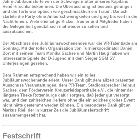
Jahre-Jubiläumstorte von der Schwiegermutter unseres Kapitäns
René Hirschka bekommen. Die Überraschung ist bestens gelungen
und die Torte war optisch wie geschmacklich ein Traum. Danach
startete die Party ohne Anlaufschwierigkeiten und ging bis weit in die
Nacht hinein. Viele ehemalige Kicker, Trainer und Mitglieder haben
die Gelegenheit genutzt sich mal wieder zu sehen und
auszutauschen.
Der Abschluss des Jubiläumswochenendes war die VR-Talentiade am
Sonntag. Mit der tollen Organisation von Turnierkoordinator Daniel
Bort mit seinem Team Monika Sachse und Martin Haug haben wir
interessante Spiele der D-Jugend mit dem Sieger SGM SV
Unterjesingen gesehen.
Dem Rahmen entsprechend haben wir ein tolles
Jubiläumswochenende erlebt. Unser Dank gilt dem allzeit präsenten
Ausschuss Veranstaltungen, dem PR-Team, Stadionsprecher Helmut
Sachse, dem Förderverein Kreuzerfeldsporthalle e.V., die hinter der
längsten Theke Rottenburgs dafür sorgten, daß jeder gut versorgt
war, und den zahlreichen Helfern ohne die ein solches großes Event
nicht hätte gestemmt werden können. Ein besonderer Dank gilt an
Markus Riel, der in kurzer Zeit die Jubiläumsfestschrift
zusammengestellt hat.
Festschrift