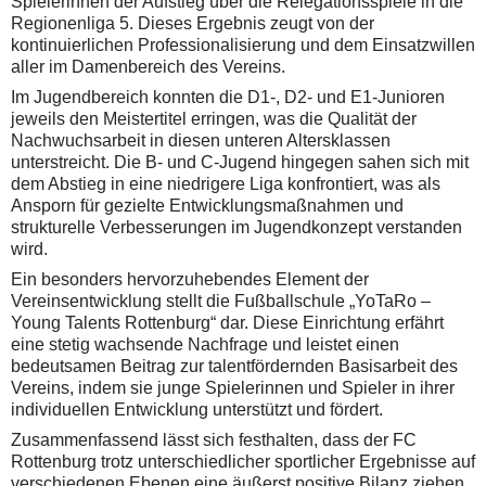
Spielerinnen der Aufstieg über die Relegationsspiele in die
Regionenliga 5. Dieses Ergebnis zeugt von der
kontinuierlichen Professionalisierung und dem Einsatzwillen
aller im Damenbereich des Vereins.
Im Jugendbereich konnten die D1-, D2- und E1-Junioren
jeweils den Meistertitel erringen, was die Qualität der
Nachwuchsarbeit in diesen unteren Altersklassen
unterstreicht. Die B- und C-Jugend hingegen sahen sich mit
dem Abstieg in eine niedrigere Liga konfrontiert, was als
Ansporn für gezielte Entwicklungsmaßnahmen und
strukturelle Verbesserungen im Jugendkonzept verstanden
wird.
Ein besonders hervorzuhebendes Element der
Vereinsentwicklung stellt die Fußballschule „YoTaRo –
Young Talents Rottenburg“ dar. Diese Einrichtung erfährt
eine stetig wachsende Nachfrage und leistet einen
bedeutsamen Beitrag zur talentfördernden Basisarbeit des
Vereins, indem sie junge Spielerinnen und Spieler in ihrer
individuellen Entwicklung unterstützt und fördert.
Zusammenfassend lässt sich festhalten, dass der FC
Rottenburg trotz unterschiedlicher sportlicher Ergebnisse auf
verschiedenen Ebenen eine äußerst positive Bilanz ziehen