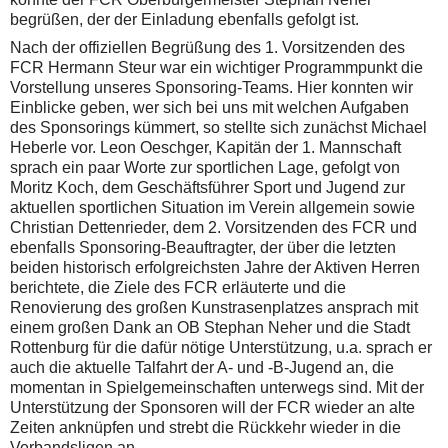
begrüßen, der der Einladung ebenfalls gefolgt ist.
Nach der offiziellen Begrüßung des 1. Vorsitzenden des
FCR Hermann Steur war ein wichtiger Programmpunkt die
Vorstellung unseres Sponsoring-Teams. Hier konnten wir
Einblicke geben, wer sich bei uns mit welchen Aufgaben
des Sponsorings kümmert, so stellte sich zunächst Michael
Heberle vor. Leon Oeschger, Kapitän der 1. Mannschaft
sprach ein paar Worte zur sportlichen Lage, gefolgt von
Moritz Koch, dem Geschäftsführer Sport und Jugend zur
aktuellen sportlichen Situation im Verein allgemein sowie
Christian Dettenrieder, dem 2. Vorsitzenden des FCR und
ebenfalls Sponsoring-Beauftragter, der über die letzten
beiden historisch erfolgreichsten Jahre der Aktiven Herren
berichtete, die Ziele des FCR erläuterte und die
Renovierung des großen Kunstrasenplatzes ansprach mit
einem großen Dank an OB Stephan Neher und die Stadt
Rottenburg für die dafür nötige Unterstützung, u.a. sprach er
auch die aktuelle Talfahrt der A- und -B-Jugend an, die
momentan in Spielgemeinschaften unterwegs sind. Mit der
Unterstützung der Sponsoren will der FCR wieder an alte
Zeiten anknüpfen und strebt die Rückkehr wieder in die
Verbandsligen an.