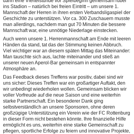
dann eine Viertelstunde vor Spielbeginn gemeinsam rüber
ins Stadion – natürlich bei freien Eintritt – um unsere 1.
Mannschaft der Herren in ihren ersten Verbandsligaspiel der
Geschichte zu unterstützen. Vor ca. 300 Zuschauern musste
man allerdings, nachdem man gut 70 Minuten die bessere
Mannschaft war, eine unnötige Niederlage einstecken.
Auch wenn unsere 1. Herrenmannschaft am Ende mit leeren
Händen da stand, tat das der Stimmung keinen Abbruch.
Viel wichtiger war an diesem späten Mittag das Miteinander:
Man tauschte sich aus, lachte miteinander und stieß an
unserer neuen Aperol-Bar gemeinsam in entspannter
Atmosphäre an.
Das Feedback dieses Treffens war positiv, dabei sind wir
uns sicher: Dieses Treffen war ein großartiger Auftakt, den
wir unbedingt wiederholen wollen. Gemeinsam blicken wir
voller Vorfreude auf die neue Saison und eine weiterhin
starke Partnerschaft. Ein besonderer Dank ging
selbstverständlich an unsere Sponsoren, ohne deren
großzügige Unterstützung ein Verein wie der FC Rottenburg
in dieser Form nicht bestehen könnte. Ihre finanzielle Hilfe
ermöglicht es uns, weiterhin eine starke Gemeinschaft zu
pflegen, sportliche Erfolge zu feiern und innovative Projekte,