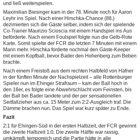
und ließ weiterspielen.
Maximilian Biesinger kam in der 78. Minute noch für Aaron
Leyhr ins Spiel. Nach einer Hirschka-Chance (88.)
dezimierten sich die Gäste selber, indem sich der spielende
Co-Trainer Maurizio Scioscia mit einem Handspiel ins Aus
beförderte. Nach einem Foulspiel folgte nun die Gelb-Rote
Karte. Somit spielte der FCR die letzten 7 Minuten mit einem
Mann mehr. Hirschka forderte nochmal den Gäste-Keeper
mit einem Kopfball, bevor Bader den Hohenberg zum Beben
brachte.
Nach einem Freistoß aus dem rechten Halbfeld von Häfner
in der fünften Minute der Nachspielzeit – alle Rottenburger
Spieler nun im Ehinger Strafraum – kam der Ball hoch in
den 16er, es folgte eine Abwehrschlacht vom Feinsten, bis
der Ball bei Bader landete und der per sensationellen
Seitfallzieher aus ca. 15 Meter zum 2:2-Ausgleich traf. Die
Dämme brachen nun. Das Spiel war kurz später zu Ende.
Fazit
2:1 für Ehingen-Süd in der ersten Halbzeit, der FCR gewinnt
die zweite Halbzeit 1:0. Die zweite Hälfte war rassig,
umkämpft, temporeich und die Partie hätte in alle