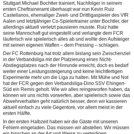
Stuttgart Michael Bochtler trainiert. Nachfolger in seinem
ersten Cheftraineramt überhaupt war nun Kevin Ruiz
Castellanos, ehemaliger Zweit- und Drittligaspieler des VfR
Aalen und letztjähriger Co-Spielertrainer unter Bochtler, der
allerdings aktuell verletzt pausieren musste. Ruiz hatte
seine Mannschaft gut eingestellt und verlangte dem FCR
läuferisch wie spielerisch alles ab und wollte den Aufsteiger
mit seinen eigenen Waffen – dem Pressing – schlagen.
Der FC Rottenburg hat trotz allem bislang sein Zwischenziel
in der Verbandsliga mit der Platzierung eines Nicht-
Abstiegsplatzes nach der Hinrunde erreicht, doch es bedarf
weiter einer Leistungssteigerung und keine leichtfertigen
Experimente mehr um die Liga zu halten. Mit Mühe und Not
hat der FCR gegen den Verbandsliga-Dino SSV Ehingen-
Süd ein Remis geholt. Wie wir alles reingeworfen haben, da
können wir uns nichts vorwerfen, aber spielerisch sowie das
Abwehrverhalten geht natürlich besser, denn wir kassieren
aktuell einfach zu viele Gegentore, vor allem meist in der
ersten Hälfte.
In der ersten Halbzeit haben wir die Gäste mit unseren
Fehlern eingeladen. Das müssen wir abstellen. Wir müssen
ein bisschen an der Art und Weise zu verteidigen