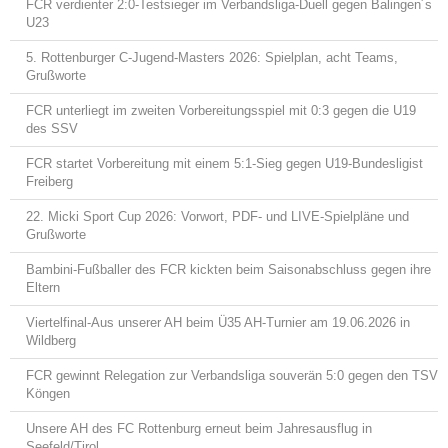
FCR verdienter 2:0-Testsieger im Verbandsliga-Duell gegen Balingen´s
U23
5. Rottenburger C-Jugend-Masters 2026: Spielplan, acht Teams,
Grußworte
FCR unterliegt im zweiten Vorbereitungsspiel mit 0:3 gegen die U19
des SSV
FCR startet Vorbereitung mit einem 5:1-Sieg gegen U19-Bundesligist
Freiberg
22. Micki Sport Cup 2026: Vorwort, PDF- und LIVE-Spielpläne und
Grußworte
Bambini-Fußballer des FCR kickten beim Saisonabschluss gegen ihre
Eltern
Viertelfinal-Aus unserer AH beim Ü35 AH-Turnier am 19.06.2026 in
Wildberg
FCR gewinnt Relegation zur Verbandsliga souverän 5:0 gegen den TSV
Köngen
Unsere AH des FC Rottenburg erneut beim Jahresausflug in
Seefeld/Tirol