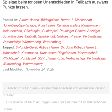
Spieltag beim torlosen Unentschieden in Fellbach auswärts
Punkte lassen.
Posted in:
Aktive Herren
,
Bildergalerie
,
Herren 1. Mannschaft
,
Hohenberg-Sportanlage
,
Kunstrasen
,
Kunstrasenplatz Ringelwasen
,
Meisterschaft
,
Pflichtspiel
,
Punktspiel
,
Reutlinger General Anzeiger
,
Schwäbisches Tagblatt
,
Spielbericht
,
Südwest Presse
,
Verbandsliga
,
Verbandsliga Württemberg
,
Württemberg
.
Tagged:
6-Punkte-Spiel
,
Aktive Herren
,
Dr. John Köber
,
Herren 1.
Mannschaft
,
Kunstrasen
,
Kunstrasen Ringelwasen
,
Meisterschaft
,
Pflichtspiel
,
Punktspiel
,
SSV Ehingen-Süd
,
Verbandsliga
,
Verbandsliga
Württemberg
,
Württtemberg
.
Last Modified:
November 24, 2025
‹
Nachruf für Oli Seel – Wir nehmen Abschied von einem Freund und
Trainer
U23 überzeugt beim 4:1 gegen den TSV Lustnau mit wunderschönen
Toren
›