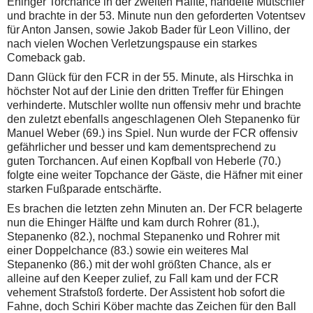
Ehinger Torchance in der zweiten Hälfte, handelte Mutschler
und brachte in der 53. Minute nun den geforderten Votentsev
für Anton Jansen, sowie Jakob Bader für Leon Villino, der
nach vielen Wochen Verletzungspause ein starkes
Comeback gab.
Dann Glück für den FCR in der 55. Minute, als Hirschka in
höchster Not auf der Linie den dritten Treffer für Ehingen
verhinderte. Mutschler wollte nun offensiv mehr und brachte
den zuletzt ebenfalls angeschlagenen Oleh Stepanenko für
Manuel Weber (69.) ins Spiel. Nun wurde der FCR offensiv
gefährlicher und besser und kam dementsprechend zu
guten Torchancen. Auf einen Kopfball von Heberle (70.)
folgte eine weiter Topchance der Gäste, die Häfner mit einer
starken Fußparade entschärfte.
Es brachen die letzten zehn Minuten an. Der FCR belagerte
nun die Ehinger Hälfte und kam durch Rohrer (81.),
Stepanenko (82.), nochmal Stepanenko und Rohrer mit
einer Doppelchance (83.) sowie ein weiteres Mal
Stepanenko (86.) mit der wohl größten Chance, als er
alleine auf den Keeper zulief, zu Fall kam und der FCR
vehement Strafstoß forderte. Der Assistent hob sofort die
Fahne, doch Schiri Köber machte das Zeichen für den Ball