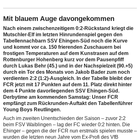
Mit blauem Auge davongekommen
Nach einem zwischenzeitigem 0:2-Rückstand kriegt die
Mutschler-Elf im letzten Hinrundenspiel gegen den
Tabellennachbarn SSV Ehingen-Süd noch die Kurve
und kommt vor ca. 150 frierenden Zuschauern bei
frostigen Temperaturen auf dem Kunstrasen auf dem
Rottenburger Hohenberg kurz vor dem Pausenpfiff
durch Lukas Behr (45.) und in der Nachspielzeit (90.+5)
durch ein Tor des Monats von Jakob Bader zum noch
verdienten 2:2 (1:2)-Ausgleich. In der Tabelle bleibt der
FCR jetzt mit 17 Punkten auf dem 11. Platz direkt hinter
dem 4 Punkte davorliegenden SSV Ehingen-Süd.
Derbytime am kommenden Samstag: Unser FCR
empfängt zum Rückrunden-Auftakt den Tabellenführer
Young Boys Reutlingen.
Auch im zweiten Unentschieden der Saison – zuvor 2:2
beim FSV Waiblingen – lag der FC wieder 0:2 hinten. Die
Ehinger – gegen die der FCR nun erstmals spielen musste –
wurden die letzten neun Jahre vom Ex-Profi des VfB