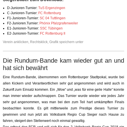
D-Junioren-Turnier:
TuS Ergenzingen
C-Junioren-Turnier:
FC Rottenburg
F1-Junioren-Turnier:
SC 04 Tuttlingen
F2-Junioren.Turnier:
Phönix Pfalzgrafenweiler
E1-Junioren-Turnier:
SSC Tübingen
E2-Junioren-Turnier:
FC Rottenburg II
Verein anklicken, Rechtsklick, Grafik speichern unter
Die Rundum-Bande kam wieder gut an und
hat sich bewährt
Eine Rundum-Bande, übernommen vom Rottenburger Stadtpokal, wurde bei
allen Kickern und Verantwortlichen sehr gut angenommen und wird auch in
Zukunft zum Einsatz kommen. Ein „Wow“ und „was für eine geile Halle“ konnte
man immer wieder aufschnappen. Das Turnier wurde wieder wie jedes Jahr
sehr gut angenommen, was man bei den zum Teil hart umkämpften Finals
beobachten konnte. Es gilt mittlerweile zum Prestige dieses Turnier zu
gewinnen und nun jetzt als Volksbank Regio Cup Sieger nach Hause zu
fahren, steigert den Stellenwert noch einmal gewaltig.
Das erfreut den FCR und will sich für den 2. Volksbank Regio Cup 2018 ein