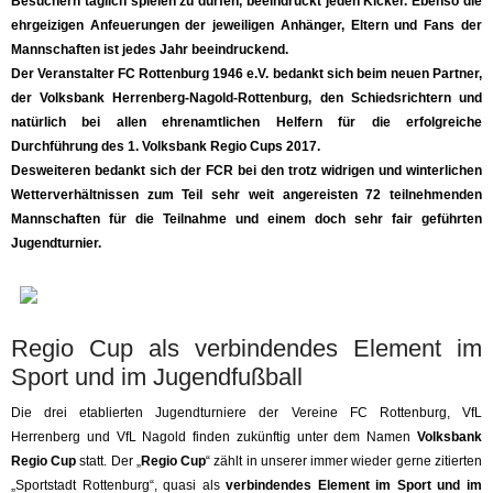
Besuchern täglich spielen zu dürfen, beeindruckt jeden Kicker. Ebenso die
ehrgeizigen Anfeuerungen der jeweiligen Anhänger, Eltern und Fans der
Mannschaften ist jedes Jahr beeindruckend.
Der Veranstalter FC Rottenburg 1946 e.V. bedankt sich beim neuen Partner,
der Volksbank Herrenberg-Nagold-Rottenburg, den Schiedsrichtern und
natürlich bei allen ehrenamtlichen Helfern für die erfolgreiche
Durchführung des 1. Volksbank Regio Cups 2017.
Desweiteren bedankt sich der FCR bei den trotz widrigen und winterlichen
Wetterverhältnissen zum Teil sehr weit angereisten 72 teilnehmenden
Mannschaften für die Teilnahme und einem doch sehr fair geführten
Jugendturnier.
Regio Cup als verbindendes Element im
Sport und im Jugendfußball
Die drei etablierten Jugendturniere der Vereine FC Rottenburg, VfL
Herrenberg und VfL Nagold finden zukünftig unter dem Namen
Volksbank
Regio Cup
statt. Der „
Regio Cup
“ zählt in unserer immer wieder gerne zitierten
„Sportstadt Rottenburg“, quasi als
verbindendes Element im Sport und im