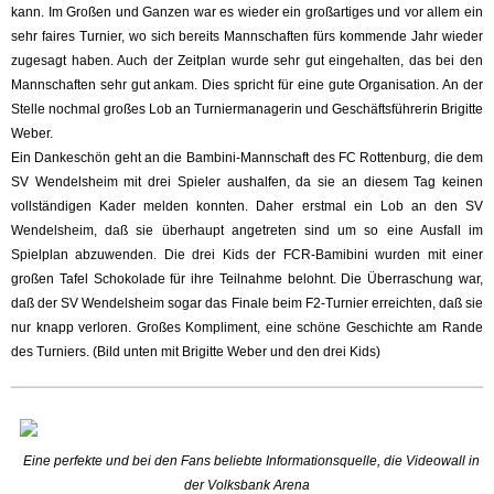
kann. Im Großen und Ganzen war es wieder ein großartiges und vor allem ein
sehr faires Turnier, wo sich bereits Mannschaften fürs kommende Jahr wieder
zugesagt haben. Auch der Zeitplan wurde sehr gut eingehalten, das bei den
Mannschaften sehr gut ankam. Dies spricht für eine gute Organisation. An der
Stelle nochmal großes Lob an Turniermanagerin und Geschäftsführerin Brigitte
Weber.
Ein Dankeschön geht an die Bambini-Mannschaft des FC Rottenburg, die dem
SV Wendelsheim mit drei Spieler aushalfen, da sie an diesem Tag keinen
vollständigen Kader melden konnten. Daher erstmal ein Lob an den SV
Wendelsheim, daß sie überhaupt angetreten sind um so eine Ausfall im
Spielplan abzuwenden. Die drei Kids der FCR-Bamibini wurden mit einer
großen Tafel Schokolade für ihre Teilnahme belohnt. Die Überraschung war,
daß der SV Wendelsheim sogar das Finale beim F2-Turnier erreichten, daß sie
nur knapp verloren. Großes Kompliment, eine schöne Geschichte am Rande
des Turniers. (Bild unten mit Brigitte Weber und den drei Kids)
Eine perfekte und bei den Fans beliebte Informationsquelle, die Videowall in
der Volksbank Arena