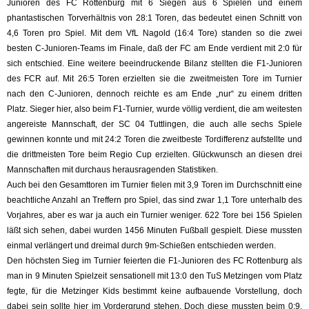
Junioren des FC Rottenburg mit 6 Siegen aus 6 Spielen und einem
phantastischen Torverhältnis von 28:1 Toren, das bedeutet einen Schnitt von
4,6 Toren pro Spiel. Mit dem VfL Nagold (16:4 Tore) standen so die zwei
besten C-Junioren-Teams im Finale, daß der FC am Ende verdient mit 2:0 für
sich entschied. Eine weitere beeindruckende Bilanz stellten die F1-Junioren
des FCR auf. Mit 26:5 Toren erzielten sie die zweitmeisten Tore im Turnier
nach den C-Junioren, dennoch reichte es am Ende „nur“ zu einem dritten
Platz. Sieger hier, also beim F1-Turnier, wurde völlig verdient, die am weitesten
angereiste Mannschaft, der SC 04 Tuttlingen, die auch alle sechs Spiele
gewinnen konnte und mit 24:2 Toren die zweitbeste Tordifferenz aufstellte und
die drittmeisten Tore beim Regio Cup erzielten. Glückwunsch an diesen drei
Mannschaften mit durchaus herausragenden Statistiken.
Auch bei den Gesamttoren im Turnier fielen mit 3,9 Toren im Durchschnitt eine
beachtliche Anzahl an Treffern pro Spiel, das sind zwar 1,1 Tore unterhalb des
Vorjahres, aber es war ja auch ein Turnier weniger. 622 Tore bei 156 Spielen
läßt sich sehen, dabei wurden 1456 Minuten Fußball gespielt. Diese mussten
einmal verlängert und dreimal durch 9m-Schießen entschieden werden.
Den höchsten Sieg im Turnier feierten die F1-Junioren des FC Rottenburg als
man in 9 Minuten Spielzeit sensationell mit 13:0 den TuS Metzingen vom Platz
fegte, für die Metzinger Kids bestimmt keine aufbauende Vorstellung, doch
dabei sein sollte hier im Vordergrund stehen. Doch diese mussten beim 0:9,