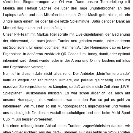
sämtlichen Siegerehrungen vor Ort war. Dann unsere Turnierleitung mit
Monika und Helmut Sachse, die über drei Tage ununterbrochen an den
Laptops saßen und das Mikrofon bedienten. Ohne Musik geht nichts, ob ein
Jingle nach einem Tor oder für die letzte Spielminute. Dafür geht der Dank an
Michael Hagemann und seinen Jungs.
Unser PR-Team mit Markus Riel sorgte mit Live-Spielplänen, der Bedienung
der Videowand, die nach jedem Turnier neu geladen wurde, unter anderem
mit Sponsoren, für einen optimalen Rahmen. Auf der Homepage gab es Live-
Ergebnisse, in der Arena zusätzlich QR-Codes fürs Handy, damit jeder optimal
informiert wird. Somit wurde jeder in der Arena und Online bestens mit Infos
und Ergebnissen versorgt.
Nur lief in diesem Jahr nicht alles rund. Der Anbieter „MeinTurnierplan.de“
hatte es wegen der zahlreichen Turniere, die parallel gleichzeitig liefen mit
massiven Serverproblemen zu kämpfen, so daß wir die meiste Zeit ohne „LIVE-
Spielpläne“ auskommen mussten. Es war schon ärgerlich, da auch auf
unserer Homepage alles vorbereitet war um den Fan so gut es geht zu
informieren. Wir mussten so mit Mundpropaganda improvisieren und wollen
uns nachträglich für diesen Ausfall entschuldigen und uns beim Micki Sport
Cup im Juli besser vorbereiten.
Um einen reibungslosen Ablauf eines Turniers zugewährleisten danken wir
allen Schiedsrichtern aus der SRG Tübingen. Für das leibliche Wohl sorgten