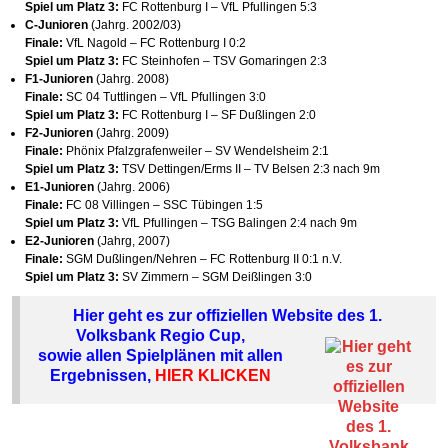
Spiel um Platz 3:
FC Rottenburg I – VfL Pfullingen 5:3
C-Junioren
(Jahrg. 2002/03)
Finale:
VfL Nagold – FC Rottenburg I 0:2
Spiel um Platz 3:
FC Steinhofen – TSV Gomaringen 2:3
F1-Junioren
(Jahrg. 2008)
Finale:
SC 04 Tuttlingen – VfL Pfullingen 3:0
Spiel um Platz 3:
FC Rottenburg I – SF Dußlingen 2:0
F2-Junioren
(Jahrg. 2009)
Finale:
Phönix Pfalzgrafenweiler – SV Wendelsheim 2:1
Spiel um Platz 3:
TSV Dettingen/Erms II – TV Belsen 2:3 nach 9m
E1-Junioren
(Jahrg. 2006)
Finale:
FC 08 Villingen – SSC Tübingen 1:5
Spiel um Platz 3:
VfL Pfullingen – TSG Balingen 2:4 nach 9m
E2-Junioren
(Jahrg, 2007)
Finale:
SGM Dußlingen/Nehren – FC Rottenburg II 0:1 n.V.
Spiel um Platz 3:
SV Zimmern – SGM Deißlingen 3:0
Hier geht es zur offiziellen Website des 1.
Volksbank Regio Cup,
sowie allen Spielplänen mit allen
Ergebnissen,
HIER KLICKEN