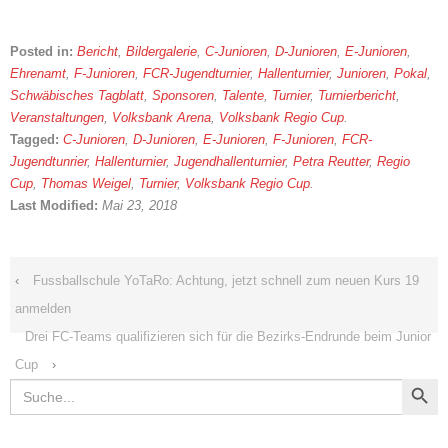
Posted in:
Bericht
,
Bildergalerie
,
C-Junioren
,
D-Junioren
,
E-Junioren
,
Ehrenamt
,
F-Junioren
,
FCR-Jugendturnier
,
Hallenturnier
,
Junioren
,
Pokal
,
Schwäbisches Tagblatt
,
Sponsoren
,
Talente
,
Turnier
,
Turnierbericht
,
Veranstaltungen
,
Volksbank Arena
,
Volksbank Regio Cup
.
Tagged:
C-Junioren
,
D-Junioren
,
E-Junioren
,
F-Junioren
,
FCR-
Jugendtunrier
,
Hallenturnier
,
Jugendhallenturnier
,
Petra Reutter
,
Regio
Cup
,
Thomas Weigel
,
Turnier
,
Volksbank Regio Cup
.
Last Modified:
Mai 23, 2018
‹
Fussballschule YoTaRo: Achtung, jetzt schnell zum neuen Kurs 19
anmelden
Drei FC-Teams qualifizieren sich für die Bezirks-Endrunde beim Junior
Cup
›
Search Button
Search
for: