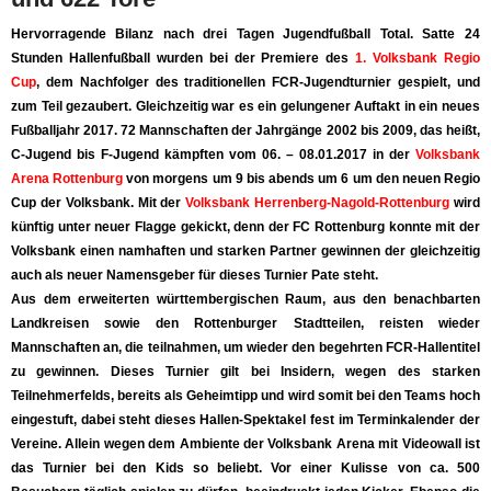
Hervorragende Bilanz nach drei Tagen Jugendfußball Total. Satte 24
Stunden Hallenfußball wurden bei der Premiere des
1. Volksbank Regio
Cup
, dem Nachfolger des traditionellen FCR-Jugendturnier gespielt, und
zum Teil gezaubert. Gleichzeitig war es ein gelungener Auftakt in ein neues
Fußballjahr 2017. 72 Mannschaften der Jahrgänge 2002 bis 2009, das heißt,
C-Jugend bis F-Jugend kämpften vom 06. – 08.01.2017 in der
Volksbank
Arena Rottenburg
von morgens um 9 bis abends um 6 um den neuen Regio
Cup der Volksbank. Mit der
Volksbank Herrenberg-Nagold-Rottenburg
wird
künftig unter neuer Flagge gekickt, denn der FC Rottenburg konnte mit der
Volksbank einen namhaften und starken Partner gewinnen der gleichzeitig
auch als neuer Namensgeber für dieses Turnier Pate steht.
Aus dem erweiterten württembergischen Raum, aus den benachbarten
Landkreisen sowie den Rottenburger Stadtteilen, reisten wieder
Mannschaften an, die teilnahmen, um wieder den begehrten FCR-Hallentitel
zu gewinnen. Dieses Turnier gilt bei Insidern, wegen des starken
Teilnehmerfelds, bereits als Geheimtipp und wird somit bei den Teams hoch
eingestuft, dabei steht dieses Hallen-Spektakel fest im Terminkalender der
Vereine. Allein wegen dem Ambiente der Volksbank Arena mit Videowall ist
das Turnier bei den Kids so beliebt. Vor einer Kulisse von ca. 500