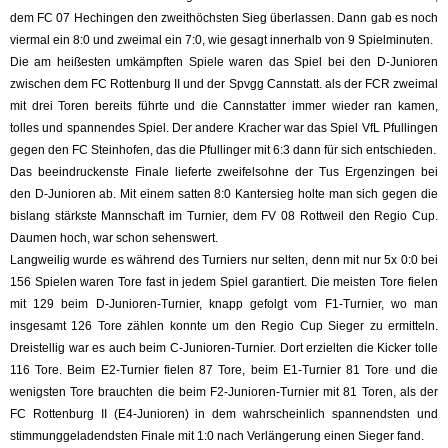
dem FC 07 Hechingen den zweithöchsten Sieg überlassen. Dann gab es noch
viermal ein 8:0 und zweimal ein 7:0, wie gesagt innerhalb von 9 Spielminuten.
Die am heißesten umkämpften Spiele waren das Spiel bei den D-Junioren
zwischen dem FC Rottenburg II und der Spvgg Cannstatt. als der FCR zweimal
mit drei Toren bereits führte und die Cannstatter immer wieder ran kamen,
tolles und spannendes Spiel. Der andere Kracher war das Spiel VfL Pfullingen
gegen den FC Steinhofen, das die Pfullinger mit 6:3 dann für sich entschieden.
Das beeindruckenste Finale lieferte zweifelsohne der Tus Ergenzingen bei
den D-Junioren ab. Mit einem satten 8:0 Kantersieg holte man sich gegen die
bislang stärkste Mannschaft im Turnier, dem FV 08 Rottweil den Regio Cup.
Daumen hoch, war schon sehenswert.
Langweilig wurde es während des Turniers nur selten, denn mit nur 5x 0:0 bei
156 Spielen waren Tore fast in jedem Spiel garantiert. Die meisten Tore fielen
mit 129 beim D-Junioren-Turnier, knapp gefolgt vom F1-Turnier, wo man
insgesamt 126 Tore zählen konnte um den Regio Cup Sieger zu ermitteln.
Dreistellig war es auch beim C-Junioren-Turnier. Dort erzielten die Kicker tolle
116 Tore. Beim E2-Turnier fielen 87 Tore, beim E1-Turnier 81 Tore und die
wenigsten Tore brauchten die beim F2-Junioren-Turnier mit 81 Toren, als der
FC Rottenburg II (E4-Junioren) in dem wahrscheinlich spannendsten und
stimmunggeladendsten Finale mit 1:0 nach Verlängerung einen Sieger fand.