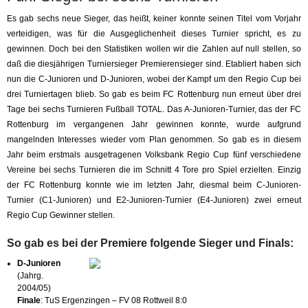
Es gab sechs neue Sieger, das heißt, keiner konnte seinen Titel vom Vorjahr
verteidigen, was für die Ausgeglichenheit dieses Turnier spricht, es zu
gewinnen. Doch bei den Statistiken wollen wir die Zahlen auf null stellen, so
daß die diesjährigen Turniersieger Premierensieger sind. Etabliert haben sich
nun die C-Junioren und D-Junioren, wobei der Kampf um den Regio Cup bei
drei Turniertagen blieb. So gab es beim FC Rottenburg nun erneut über drei
Tage bei sechs Turnieren Fußball TOTAL. Das A-Junioren-Turnier, das der FC
Rottenburg im vergangenen Jahr gewinnen konnte, wurde
aufgrund
mangelnden Interesses
wieder vom Plan genommen. So gab es in diesem
Jahr beim erstmals ausgetragenen Volksbank Regio Cup fünf verschiedene
Vereine bei sechs Turnieren die im Schnitt 4 Tore pro Spiel erzielten. Einzig
der FC Rottenburg konnte wie im letzten Jahr, diesmal beim C-Junioren-
Turnier (C1-Junioren) und E2-Junioren-Turnier (E4-Junioren) zwei erneut
Regio Cup Gewinner stellen.
So gab es bei der Premiere folgende Sieger und Finals:
D-Junioren
(Jahrg.
2004/05)
Finale
: TuS Ergenzingen – FV 08 Rottweil 8:0