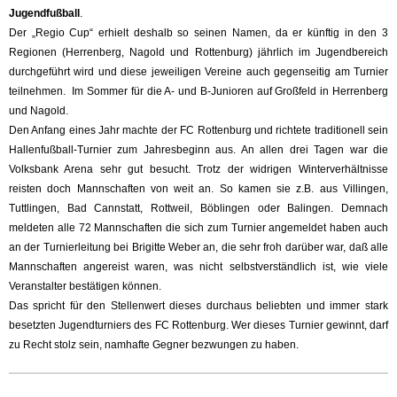
Jugendfußball
.
Der „Regio Cup“ erhielt deshalb so seinen Namen, da er künftig in den 3
Regionen (Herrenberg, Nagold und Rottenburg) jährlich im Jugendbereich
durchgeführt wird und diese jeweiligen Vereine auch gegenseitig am Turnier
teilnehmen. Im Sommer für die A- und B-Junioren auf Großfeld in Herrenberg
und Nagold.
Den Anfang eines Jahr machte der FC Rottenburg und richtete traditionell sein
Hallenfußball-Turnier zum Jahresbeginn aus. An allen drei Tagen war die
Volksbank Arena sehr gut besucht. Trotz der widrigen Winterverhältnisse
reisten doch Mannschaften von weit an. So kamen sie z.B. aus Villingen,
Tuttlingen, Bad Cannstatt, Rottweil, Böblingen oder Balingen. Demnach
meldeten alle 72 Mannschaften die sich zum Turnier angemeldet haben auch
an der Turnierleitung bei Brigitte Weber an, die sehr froh darüber war, daß alle
Mannschaften angereist waren, was nicht selbstverständlich ist, wie viele
Veranstalter bestätigen können.
Das spricht für den Stellenwert dieses durchaus beliebten und immer stark
besetzten Jugendturniers des FC Rottenburg. Wer dieses Turnier gewinnt, darf
zu Recht stolz sein, namhafte Gegner bezwungen zu haben.