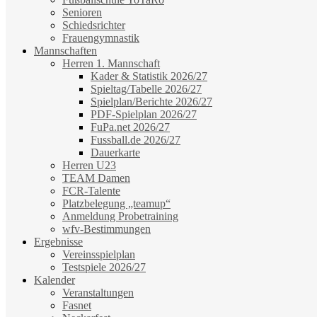
Senioren
Schiedsrichter
Frauengymnastik
Mannschaften
Herren 1. Mannschaft
Kader & Statistik 2026/27
Spieltag/Tabelle 2026/27
Spielplan/Berichte 2026/27
PDF-Spielplan 2026/27
FuPa.net 2026/27
Fussball.de 2026/27
Dauerkarte
Herren U23
TEAM Damen
FCR-Talente
Platzbelegung „teamup“
Anmeldung Probetraining
wfv-Bestimmungen
Ergebnisse
Vereinsspielplan
Testspiele 2026/27
Kalender
Veranstaltungen
Fasnet