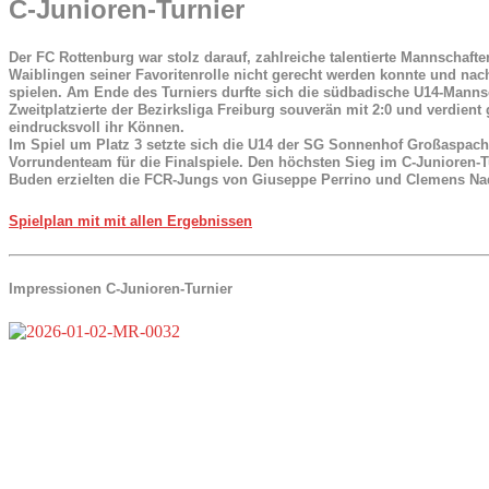
C-Junioren-Turnier
Der FC Rottenburg war stolz darauf, zahlreiche talentierte Mannschaft
Waiblingen seiner Favoritenrolle nicht gerecht werden konnte und nach
spielen. Am Ende des Turniers durfte sich die südbadische U14-Mannsc
Zweitplatzierte der Bezirksliga Freiburg souverän mit 2:0 und verdien
eindrucksvoll ihr Können.
Im Spiel um Platz 3 setzte sich die U14 der SG Sonnenhof Großaspach g
Vorrundenteam für die Finalspiele. Den höchsten Sieg im C-Junioren-
Buden erzielten die FCR-Jungs von Giuseppe Perrino und Clemens Nadler
Spielplan mit mit allen Ergebnissen
Impressionen C-Junioren-Turnier