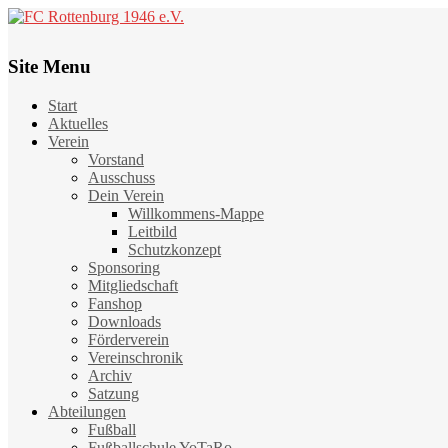
Site Menu
Start
Aktuelles
Verein
Vorstand
Ausschuss
Dein Verein
Willkommens-Mappe
Leitbild
Schutzkonzept
Sponsoring
Mitgliedschaft
Fanshop
Downloads
Förderverein
Vereinschronik
Archiv
Satzung
Abteilungen
Fußball
Fußballschule YoTaRo