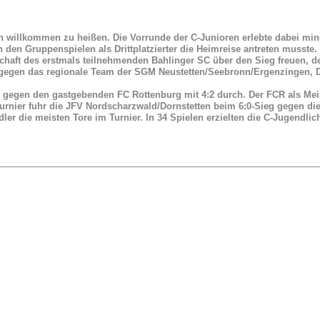
en willkommen zu heißen. Die Vorrunde der C-Junioren erlebte dabei min
 den Gruppenspielen als Drittplatzierter die Heimreise antreten musste.
haft des erstmals teilnehmenden Bahlinger SC über den Sieg freuen, dem
t gegen das regionale Team der SGM Neustetten/Seebronn/Ergenzingen, Dr
egen den gastgebenden FC Rottenburg mit 4:2 durch. Der FCR als Meister
Turnier fuhr die JFV Nordscharzwald/Dornstetten beim 6:0-Sieg gegen di
 die meisten Tore im Turnier. In 34 Spielen erzielten die C-Jugendliche