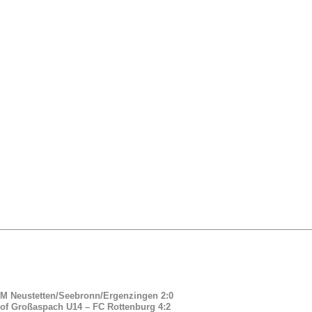
GM Neustetten/Seebronn/Ergenzingen 2:0
of Großaspach U14 – FC Rottenburg 4:2