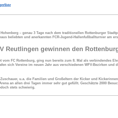
erliste
 Hohenberg – genau 3 Tage nach dem traditionellen Rottenburger Stadtp
inaus beliebten und anerkannten FCR-Jugend-Hallenfußballturnier am e
V Reutlingen gewinnen den Rottenbur
 vom FC Rottenburg, ging nun bereits zum 8. Mal als verbindendes Elem
rafen sich Vereine im neuen Jahr aus verschiedenen WFV-Bezirken und
Zuschauer, u.a. die Familien und Großeltern der Kicker und Kickerinnen,
rena an allen drei Tagen immer sehr gut gefüllt. Geschätzte 2000 Besuc
edoch stets schwierig.