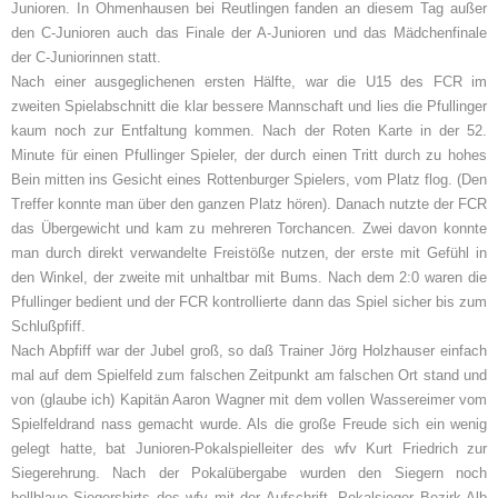
Junioren. In Ohmenhausen bei Reutlingen fanden an diesem Tag außer
den C-Junioren auch das Finale der A-Junioren und das Mädchenfinale
der C-Juniorinnen statt.
Nach einer ausgeglichenen ersten Hälfte, war die U15 des FCR im
zweiten Spielabschnitt die klar bessere Mannschaft und lies die Pfullinger
kaum noch zur Entfaltung kommen. Nach der Roten Karte in der 52.
Minute für einen Pfullinger Spieler, der durch einen Tritt durch zu hohes
Bein mitten ins Gesicht eines Rottenburger Spielers, vom Platz flog. (Den
Treffer konnte man über den ganzen Platz hören). Danach nutzte der FCR
das Übergewicht und kam zu mehreren Torchancen. Zwei davon konnte
man durch direkt verwandelte Freistöße nutzen, der erste mit Gefühl in
den Winkel, der zweite mit unhaltbar mit Bums. Nach dem 2:0 waren die
Pfullinger bedient und der FCR kontrollierte dann das Spiel sicher bis zum
Schlußpfiff.
Nach Abpfiff war der Jubel groß, so daß Trainer Jörg Holzhauser einfach
mal auf dem Spielfeld zum falschen Zeitpunkt am falschen Ort stand und
von (glaube ich) Kapitän Aaron Wagner mit dem vollen Wassereimer vom
Spielfeldrand nass gemacht wurde. Als die große Freude sich ein wenig
gelegt hatte, bat Junioren-Pokalspielleiter des wfv Kurt Friedrich zur
Siegerehrung. Nach der Pokalübergabe wurden den Siegern noch
hellblaue Siegershirts des wfv mit der Aufschrift „Pokalsieger Bezirk Alb