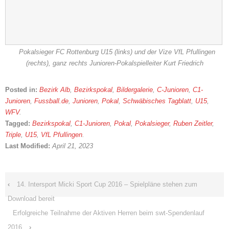
Pokalsieger FC Rottenburg U15 (links) und der Vize VfL Pfullingen
(rechts), ganz rechts Junioren-Pokalspielleiter Kurt Friedrich
Posted in:
Bezirk Alb
,
Bezirkspokal
,
Bildergalerie
,
C-Junioren
,
C1-
Junioren
,
Fussball.de
,
Junioren
,
Pokal
,
Schwäbisches Tagblatt
,
U15
,
WFV
.
Tagged:
Bezirkspokal
,
C1-Junioren
,
Pokal
,
Pokalsieger
,
Ruben Zeitler
,
Triple
,
U15
,
VfL Pfullingen
.
Last Modified:
April 21, 2023
‹
14. Intersport Micki Sport Cup 2016 – Spielpläne stehen zum
Download bereit
Erfolgreiche Teilnahme der Aktiven Herren beim swt-Spendenlauf
2016
›