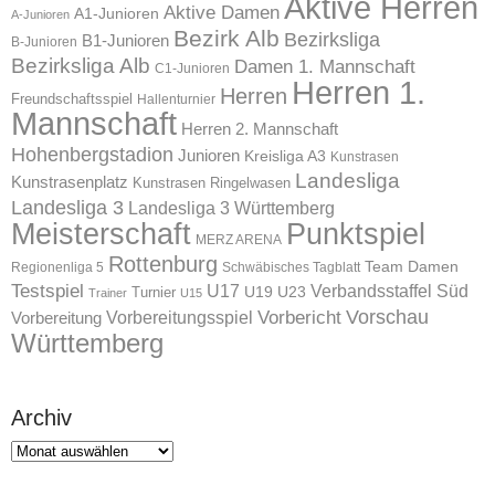
Aktive Herren
Aktive Damen
A1-Junioren
A-Junioren
Bezirk Alb
Bezirksliga
B1-Junioren
B-Junioren
Bezirksliga Alb
Damen 1. Mannschaft
C1-Junioren
Herren 1.
Herren
Freundschaftsspiel
Hallenturnier
Mannschaft
Herren 2. Mannschaft
Hohenbergstadion
Junioren
Kreisliga A3
Kunstrasen
Landesliga
Kunstrasenplatz
Kunstrasen Ringelwasen
Landesliga 3
Landesliga 3 Württemberg
Meisterschaft
Punktspiel
MERZ ARENA
Rottenburg
Team Damen
Regionenliga 5
Schwäbisches Tagblatt
Testspiel
U17
Verbandsstaffel Süd
U19
Turnier
U23
Trainer
U15
Vorschau
Vorbereitungsspiel
Vorbericht
Vorbereitung
Württemberg
Archiv
Archiv