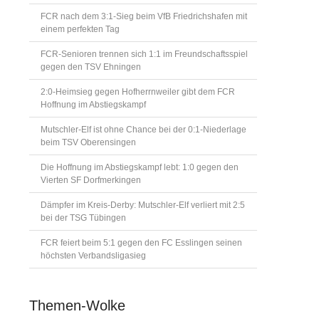
FCR nach dem 3:1-Sieg beim VfB Friedrichshafen mit
einem perfekten Tag
FCR-Senioren trennen sich 1:1 im Freundschaftsspiel
gegen den TSV Ehningen
2:0-Heimsieg gegen Hofherrnweiler gibt dem FCR
Hoffnung im Abstiegskampf
Mutschler-Elf ist ohne Chance bei der 0:1-Niederlage
beim TSV Oberensingen
Die Hoffnung im Abstiegskampf lebt: 1:0 gegen den
Vierten SF Dorfmerkingen
Dämpfer im Kreis-Derby: Mutschler-Elf verliert mit 2:5
bei der TSG Tübingen
FCR feiert beim 5:1 gegen den FC Esslingen seinen
höchsten Verbandsligasieg
Themen-Wolke