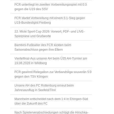
FCR unterliegt im zweiten Vorbereitungsspiel mit 0:3
gegen die U19 des SSV
FCR startet Vorbereitung mit einem 5:1-Sieg gegen
U19-Bundesligist Freiberg
22. Micki Sport Cup 2026: Vorwort, PDF- und LIVE-
Spielpläne und Grußworte
Bambini-Fußballer des FCR kickten beim
Saisonabschluss gegen ihre Eltern
Viertelfinal-Aus unserer AH beim Ü35 AH-Turnier am
19.06.2026 in Wildberg
FCR gewinnt Relegation zur Verbandsliga souverän 5:0
gegen den TSV Köngen
Unsere AH des FC Rottenburg erneut beim
Jahresausflug in Seefeld/Tirol
Mannheim entscheidet nach dem 1:4 in Ehingen-Süd
über die Zukunft des FC
Nach Spielerverabschiedungen schlägt die Hirschka-