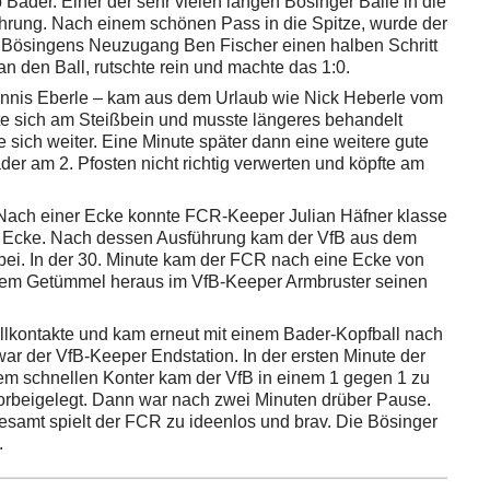
Bader. Einer der sehr vielen langen Bösinger Bälle in die
Führung. Nach einem schönen Pass in die Spitze, wurde der
am Bösingens Neuzugang Ben Fischer einen halben Schritt
n den Ball, rutschte rein und machte das 1:0.
nnis Eberle – kam aus dem Urlaub wie Nick Heberle vom
te sich am Steißbein und musste längeres behandelt
 sich weiter. Eine Minute später dann eine weitere gute
r am 2. Pfosten nicht richtig verwerten und köpfte am
. Nach einer Ecke konnte FCR-Keeper Julian Häfner klasse
en Ecke. Nach dessen Ausführung kam der VfB aus dem
ei. In der 30. Minute kam der FCR nach eine Ecke von
inem Getümmel heraus im VfB-Keeper Armbruster seinen
llkontakte und kam erneut mit einem Bader-Kopfball nach
ar der VfB-Keeper Endstation. In der ersten Minute der
m schnellen Konter kam der VfB in einem 1 gegen 1 zu
orbeigelegt. Dann war nach zwei Minuten drüber Pause.
samt spielt der FCR zu ideenlos und brav. Die Bösinger
.