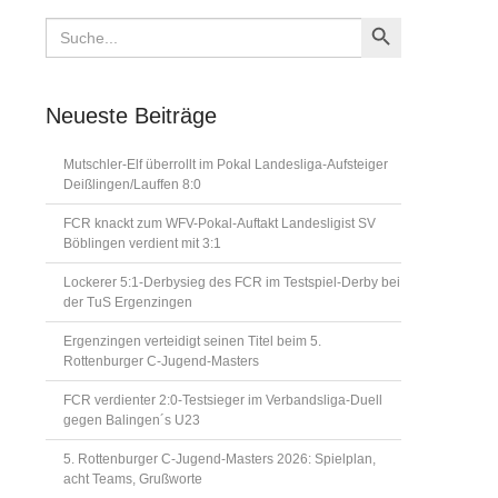
Search Button
Search
for:
Neueste Beiträge
Mutschler-Elf überrollt im Pokal Landesliga-Aufsteiger
Deißlingen/Lauffen 8:0
FCR knackt zum WFV-Pokal-Auftakt Landesligist SV
Böblingen verdient mit 3:1
Lockerer 5:1-Derbysieg des FCR im Testspiel-Derby bei
der TuS Ergenzingen
Ergenzingen verteidigt seinen Titel beim 5.
Rottenburger C-Jugend-Masters
FCR verdienter 2:0-Testsieger im Verbandsliga-Duell
gegen Balingen´s U23
5. Rottenburger C-Jugend-Masters 2026: Spielplan,
acht Teams, Grußworte