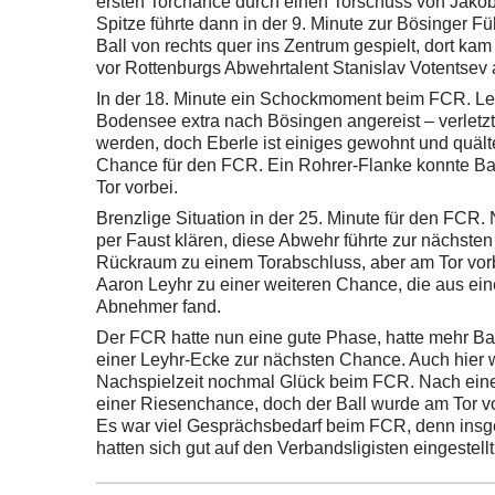
ersten Torchance durch einen Torschuss von Jakob 
Spitze führte dann in der 9. Minute zur Bösinger 
Ball von rechts quer ins Zentrum gespielt, dort k
vor Rottenburgs Abwehrtalent Stanislav Votentsev a
In der 18. Minute ein Schockmoment beim FCR. Le
Bodensee extra nach Bösingen angereist – verletz
werden, doch Eberle ist einiges gewohnt und quälte
Chance für den FCR. Ein Rohrer-Flanke konnte Bade
Tor vorbei.
Brenzlige Situation in der 25. Minute für den FCR
per Faust klären, diese Abwehr führte zur nächst
Rückraum zu einem Torabschluss, aber am Tor vorb
Aaron Leyhr zu einer weiteren Chance, die aus e
Abnehmer fand.
Der FCR hatte nun eine gute Phase, hatte mehr Ba
einer Leyhr-Ecke zur nächsten Chance. Auch hier w
Nachspielzeit nochmal Glück beim FCR. Nach eine
einer Riesenchance, doch der Ball wurde am Tor v
Es war viel Gesprächsbedarf beim FCR, denn insge
hatten sich gut auf den Verbandsligisten eingestellt