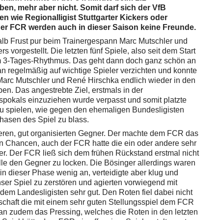
ben, mehr aber nicht. Somit darf sich der VfB
en wie Regionalligist Stuttgarter Kickers oder
der FCR werden auch in dieser Saison keine Freunde.
lb Frust pur beim Trainergespann Marc Mutschler und
vorgestellt. Die letzten fünf Spiele, also seit dem Start
 im 3-Tages-Rhythmus. Das geht dann doch ganz schön an
n regelmäßig auf wichtige Spieler verzichten und konnte
arc Mutschler und René Hirschka endlich wieder in den
n. Das angestrebte Ziel, erstmals in der
spokals einzuziehen wurde verpasst und somit platzte
u spielen, wie gegen den ehemaligen Bundesligisten
hasen des Spiel zu blass.
ren, gut organisierten Gegner. Der machte dem FCR das
n Chancen, auch der FCR hatte die ein oder andere sehr
er. Der FCR ließ sich dem frühen Rückstand erstmal nicht
lle den Gegner zu locken. Die Bösinger allerdings waren
in dieser Phase wenig an, verteidigte aber klug und
ser Spiel zu zerstören und agierten vorwiegend mit
dem Landesligisten sehr gut. Den Roten fiel dabei nicht
schaft die mit einem sehr guten Stellungsspiel dem FCR
 zudem das Pressing, welches die Roten in den letzten