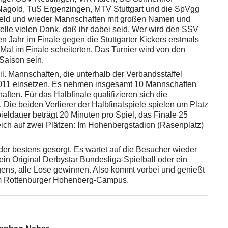
 Nagold, TuS Ergenzingen, MTV Stuttgart und die SpVgg
rfeld und wieder Mannschaften mit großen Namen und
telle vielen Dank, daß ihr dabei seid. Wer wird den SSV
n Jahr im Finale gegen die Stuttgarter Kickers erstmals
al im Finale scheiterten. Das Turnier wird von den
 Saison sein.
. Mannschaften, die unterhalb der Verbandsstaffel
2011 einsetzen. Es nehmen insgesamt 10 Mannschaften
aften. Für das Halbfinale qualifizieren sich die
Die beiden Verlierer der Halbfinalspiele spielen um Platz
ieldauer beträgt 20 Minuten pro Spiel, das Finale 25
eich auf zwei Plätzen: Im Hohenbergstadion (Rasenplatz)
wieder bestens gesorgt. Es wartet auf die Besucher wieder
ein Original Derbystar Bundesliga-Spielball oder ein
gens, alle Lose gewinnen. Also kommt vorbei und genießt
em Rottenburger Hohenberg-Campus.