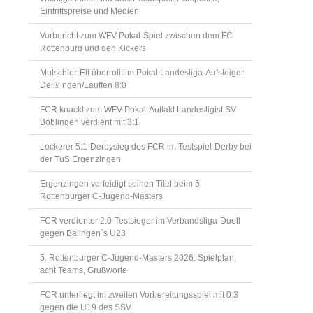
Eintrittspreise und Medien
Vorbericht zum WFV-Pokal-Spiel zwischen dem FC
Rottenburg und den Kickers
Mutschler-Elf überrollt im Pokal Landesliga-Aufsteiger
Deißlingen/Lauffen 8:0
FCR knackt zum WFV-Pokal-Auftakt Landesligist SV
Böblingen verdient mit 3:1
Lockerer 5:1-Derbysieg des FCR im Testspiel-Derby bei
der TuS Ergenzingen
Ergenzingen verteidigt seinen Titel beim 5.
Rottenburger C-Jugend-Masters
FCR verdienter 2:0-Testsieger im Verbandsliga-Duell
gegen Balingen´s U23
5. Rottenburger C-Jugend-Masters 2026: Spielplan,
acht Teams, Grußworte
FCR unterliegt im zweiten Vorbereitungsspiel mit 0:3
gegen die U19 des SSV