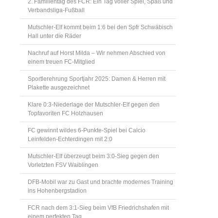
2. Familientag des FCR: Ein Tag voller Spiel, Spaß und
Verbandsliga-Fußball
Mutschler-Elf kommt beim 1:6 bei den Spfr Schwäbisch
Hall unter die Räder
Nachruf auf Horst Milda – Wir nehmen Abschied von
einem treuen FC-Mitglied
Sportlerehrung Sportjahr 2025: Damen & Herren mit
Plakette ausgezeichnet
Klare 0:3-Niederlage der Mutschler-Elf gegen den
Topfavoriten FC Holzhausen
FC gewinnt wildes 6-Punkte-Spiel bei Calcio
Leinfelden-Echterdingen mit 2:0
Mutschler-Elf überzeugt beim 3:0-Sieg gegen den
Vorletzten FSV Waiblingen
DFB-Mobil war zu Gast und brachte modernes Training
ins Hohenbergstadion
FCR nach dem 3:1-Sieg beim VfB Friedrichshafen mit
einem perfekten Tag