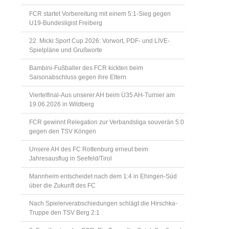
FCR startet Vorbereitung mit einem 5:1-Sieg gegen
U19-Bundesligist Freiberg
22. Micki Sport Cup 2026: Vorwort, PDF- und LIVE-
Spielpläne und Grußworte
Bambini-Fußballer des FCR kickten beim
Saisonabschluss gegen ihre Eltern
Viertelfinal-Aus unserer AH beim Ü35 AH-Turnier am
19.06.2026 in Wildberg
FCR gewinnt Relegation zur Verbandsliga souverän 5:0
gegen den TSV Köngen
Unsere AH des FC Rottenburg erneut beim
Jahresausflug in Seefeld/Tirol
Mannheim entscheidet nach dem 1:4 in Ehingen-Süd
über die Zukunft des FC
Nach Spielerverabschiedungen schlägt die Hirschka-
Truppe den TSV Berg 2:1