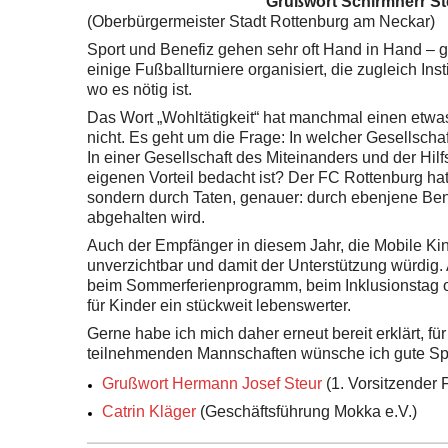
Grußwort Schirmherr S
(Oberbürgermeister Stadt Rottenburg am Neckar)
Sport und Benefiz gehen sehr oft Hand in Hand – g
einige Fußballturniere organisiert, die zugleich Ins
wo es nötig ist.
Das Wort „Wohltätigkeit“ hat manchmal einen etwa
nicht. Es geht um die Frage: In welcher Gesellscha
In einer Gesellschaft des Miteinanders und der Hilfsb
eigenen Vorteil bedacht ist? Der FC Rottenburg ha
sondern durch Taten, genauer: durch ebenjene Bene
abgehalten wird.
Auch der Empfänger in diesem Jahr, die Mobile Kind
unverzichtbar und damit der Unterstützung würdig. 
beim Sommerferienprogramm, beim Inklusionstag o
für Kinder ein stückweit lebenswerter.
Gerne habe ich mich daher erneut bereit erklärt, fü
teilnehmenden Mannschaften wünsche ich gute Spi
Grußwort Hermann Josef Steur
(1. Vorsitzender 
Catrin Kläger
(Geschäftsführung Mokka e.V.)