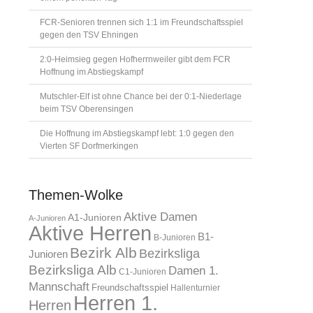
FCR-Senioren trennen sich 1:1 im Freundschaftsspiel
gegen den TSV Ehningen
2:0-Heimsieg gegen Hofherrnweiler gibt dem FCR
Hoffnung im Abstiegskampf
Mutschler-Elf ist ohne Chance bei der 0:1-Niederlage
beim TSV Oberensingen
Die Hoffnung im Abstiegskampf lebt: 1:0 gegen den
Vierten SF Dorfmerkingen
Themen-Wolke
Aktive Damen
A1-Junioren
A-Junioren
Aktive Herren
B1-
B-Junioren
Bezirk Alb
Bezirksliga
Junioren
Bezirksliga Alb
Damen 1.
C1-Junioren
Mannschaft
Freundschaftsspiel
Hallenturnier
Herren 1.
Herren