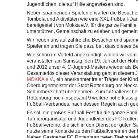
Jugendlichen, die auf Hilfe angewiesen sind.
Neben spannenden Spielen erwarten die Besuche
Tombola und Aktivitäten wie eine XXL-Fußball-Dar
bereitgestellt von Mokka e.V. für die ganze Famili
unterstützen, Gemeinschaft zu erleben und gemein
Wir freuen uns auf zahlreiche Besucher und spann
Spieler an und tragen Sie dazu bei, dass dieses Ben
Wie schon im Vorfeld angekündigt, wollen wir vom
veranstalten am Samstag, den 19. Juli auf der Ho
und 2012 unser 4. C-Jugend-Masters wieder als Ben
Gesamterlös dieser Veranstaltung geht in diesem 
MOKKA e.V.
, ein anerkannter freier Träger der Kin
Oberbürgermeister der Stadt Rottenburg am Necka
Schirmherrschaft übernehmen. Zum fußballerisch
Rottenburg noch insgesamt 9 weitere höherklassi
Fußball-Verbandes, nach dessen Regeln auch geki
Es soll ein großes Fußball-Fest für die ganze Fam
Turnierorganisator und Jugendleiter des FC Rottenb
Fußballvereine, die sich in den Dienst der guten 
nutzte seine Kontakte zu den Fußballvereinen de
Neben Gastgeber FC Rottenburg treten Titelverte