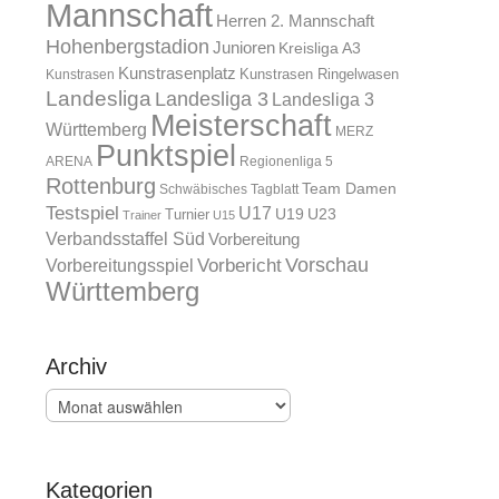
Mannschaft
Herren 2. Mannschaft
Hohenbergstadion
Junioren
Kreisliga A3
Kunstrasenplatz
Kunstrasen Ringelwasen
Kunstrasen
Landesliga
Landesliga 3
Landesliga 3
Meisterschaft
Württemberg
MERZ
Punktspiel
ARENA
Regionenliga 5
Rottenburg
Team Damen
Schwäbisches Tagblatt
Testspiel
U17
U19
Turnier
U23
Trainer
U15
Verbandsstaffel Süd
Vorbereitung
Vorschau
Vorbereitungsspiel
Vorbericht
Württemberg
Archiv
Archiv
Kategorien