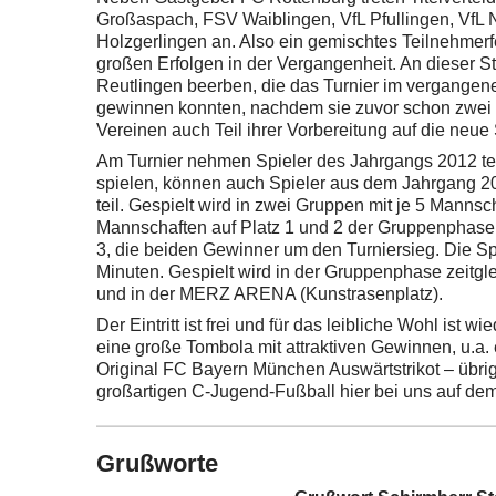
Großaspach, FSV Waiblingen, VfL Pfullingen, VfL
Holzgerlingen an. Also ein gemischtes Teilnehme
großen Erfolgen in der Vergangenheit. An dieser S
Reutlingen beerben, die das Turnier im vergangene
gewinnen konnten, nachdem sie zuvor schon zwei M
Vereinen auch Teil ihrer Vorbereitung auf die neue
Am Turnier nehmen Spieler des Jahrgangs 2012 teil
spielen, können auch Spieler aus dem Jahrgang 
teil. Gespielt wird in zwei Gruppen mit je 5 Mannsch
Mannschaften auf Platz 1 und 2 der Gruppenphase. 
3, die beiden Gewinner um den Turniersieg. Die Sp
Minuten. Gespielt wird in der Gruppenphase zeitgl
und in der MERZ ARENA (Kunstrasenplatz).
Der Eintritt ist frei und für das leibliche Wohl ist 
eine große Tombola mit attraktiven Gewinnen, u.a. 
Original FC Bayern München Auswärtstrikot – übri
großartigen C-Jugend-Fußball hier bei uns auf d
Grußworte