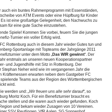
r auch ein buntes Rahmenprogramm mit Essenständen,
tscheibe von ATM Events oder eine Hüpfburg für Kinder
e. Es ist eine großartige Gelegenheit, den Nachwuchs zu
sam für eine gute Sache einzustehen.
ende Spiele! Kommen Sie vorbei, feuern Sie die jungen
efiz-Turnier ein voller Erfolg wird.
 FC Rottenburg auch in diesem Jahr wieder Gutes tun und
henberg-Sportanlage mit Topteams der Jahrgänge 2011
efizturnier unter dem Motto „
Das WIR gewinnt
“. Der
Jahr erstmals an unseren neuen Kooperationspartner
der- und Jugendhilfe mit Sitz in Rottenburg. Der
r Stephan Neher wird wie im vergangenen Jahr die
en Kräftemessen erwarten neben dem Gastgeber FC
g spielende Teams aus der Region des Württembergischen
ckt wird.
ilie werden und:
„Wir freuen uns alle sehr darauf“
, so
urg Moritz Koch. Für ein Benefizturnier braucht es
Sache stellen und die waren auch wieder gefunden. Koch
r Region und bekam wieder Zusagen von 10 Vereinen.
idiger SSV Reutlingen, VfR Aalen, SG Sonnenhof