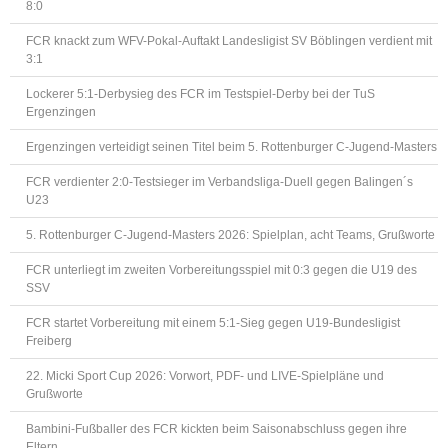
8:0
FCR knackt zum WFV-Pokal-Auftakt Landesligist SV Böblingen verdient mit
3:1
Lockerer 5:1-Derbysieg des FCR im Testspiel-Derby bei der TuS
Ergenzingen
Ergenzingen verteidigt seinen Titel beim 5. Rottenburger C-Jugend-Masters
FCR verdienter 2:0-Testsieger im Verbandsliga-Duell gegen Balingen´s
U23
5. Rottenburger C-Jugend-Masters 2026: Spielplan, acht Teams, Grußworte
FCR unterliegt im zweiten Vorbereitungsspiel mit 0:3 gegen die U19 des
SSV
FCR startet Vorbereitung mit einem 5:1-Sieg gegen U19-Bundesligist
Freiberg
22. Micki Sport Cup 2026: Vorwort, PDF- und LIVE-Spielpläne und
Grußworte
Bambini-Fußballer des FCR kickten beim Saisonabschluss gegen ihre
Eltern