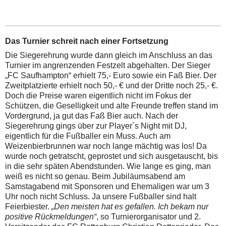
Das Turnier schreit nach einer Fortsetzung
Die Siegerehrung wurde dann gleich im Anschluss an das
Turnier im angrenzenden Festzelt abgehalten. Der Sieger
„FC Saufhampton“ erhielt 75,- Euro sowie ein Faß Bier. Der
Zweitplatzierte erhielt noch 50,- € und der Dritte noch 25,- €.
Doch die Preise waren eigentlich nicht im Fokus der
Schützen, die Geselligkeit und alte Freunde treffen stand im
Vordergrund, ja gut das Faß Bier auch. Nach der
Siegerehrung gings über zur Player´s Night mit DJ,
eigentlich für die Fußballer ein Muss. Auch am
Weizenbierbrunnen war noch lange mächtig was los! Da
wurde noch getratscht, geprostet und sich ausgetauscht, bis
in die sehr späten Abendstunden. Wie lange es ging, man
weiß es nicht so genau. Beim Jubiläumsabend am
Samstagabend mit Sponsoren und Ehemaligen war um 3
Uhr noch nicht Schluss. Ja unsere Fußballer sind halt
Feierbiester.
„Den meisten hat es gefallen. Ich bekam nur
positive Rückmeldungen“
, so Turnierorganisator und 2.