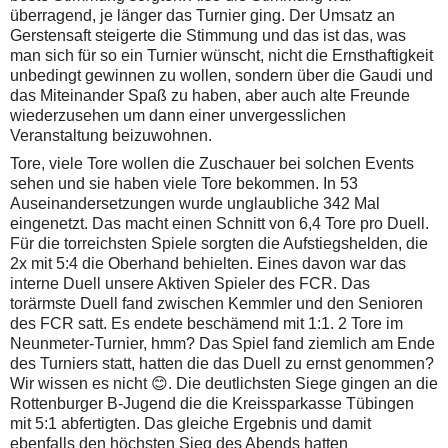
überragend, je länger das Turnier ging. Der Umsatz an
Gerstensaft steigerte die Stimmung und das ist das, was
man sich für so ein Turnier wünscht, nicht die Ernsthaftigkeit
unbedingt gewinnen zu wollen, sondern über die Gaudi und
das Miteinander Spaß zu haben, aber auch alte Freunde
wiederzusehen um dann einer unvergesslichen
Veranstaltung beizuwohnen.
Tore, viele Tore wollen die Zuschauer bei solchen Events
sehen und sie haben viele Tore bekommen. In 53
Auseinandersetzungen wurde unglaubliche 342 Mal
eingenetzt. Das macht einen Schnitt von 6,4 Tore pro Duell.
Für die torreichsten Spiele sorgten die Aufstiegshelden, die
2x mit 5:4 die Oberhand behielten. Eines davon war das
interne Duell unsere Aktiven Spieler des FCR. Das
torärmste Duell fand zwischen Kemmler und den Senioren
des FCR satt. Es endete beschämend mit 1:1. 2 Tore im
Neunmeter-Turnier, hmm? Das Spiel fand ziemlich am Ende
des Turniers statt, hatten die das Duell zu ernst genommen?
Wir wissen es nicht 😊. Die deutlichsten Siege gingen an die
Rottenburger B-Jugend die die Kreissparkasse Tübingen
mit 5:1 abfertigten. Das gleiche Ergebnis und damit
ebenfalls den höchsten Sieg des Abends hatten