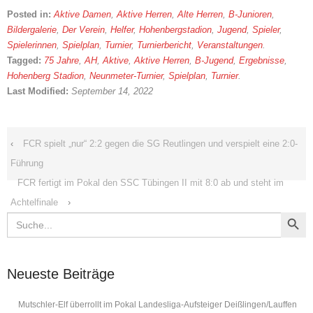
Posted in:
Aktive Damen
,
Aktive Herren
,
Alte Herren
,
B-Junioren
,
Bildergalerie
,
Der Verein
,
Helfer
,
Hohenbergstadion
,
Jugend
,
Spieler
,
Spielerinnen
,
Spielplan
,
Turnier
,
Turnierbericht
,
Veranstaltungen
.
Tagged:
75 Jahre
,
AH
,
Aktive
,
Aktive Herren
,
B-Jugend
,
Ergebnisse
,
Hohenberg Stadion
,
Neunmeter-Turnier
,
Spielplan
,
Turnier
.
Last Modified:
September 14, 2022
‹
FCR spielt „nur“ 2:2 gegen die SG Reutlingen und verspielt eine 2:0-
Führung
FCR fertigt im Pokal den SSC Tübingen II mit 8:0 ab und steht im
Achtelfinale
›
Search Button
Search
for:
Neueste Beiträge
Mutschler-Elf überrollt im Pokal Landesliga-Aufsteiger Deißlingen/Lauffen