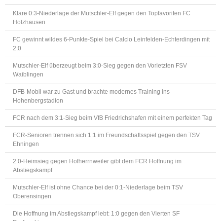
Klare 0:3-Niederlage der Mutschler-Elf gegen den Topfavoriten FC
Holzhausen
FC gewinnt wildes 6-Punkte-Spiel bei Calcio Leinfelden-Echterdingen mit
2:0
Mutschler-Elf überzeugt beim 3:0-Sieg gegen den Vorletzten FSV
Waiblingen
DFB-Mobil war zu Gast und brachte modernes Training ins
Hohenbergstadion
FCR nach dem 3:1-Sieg beim VfB Friedrichshafen mit einem perfekten Tag
FCR-Senioren trennen sich 1:1 im Freundschaftsspiel gegen den TSV
Ehningen
2:0-Heimsieg gegen Hofherrnweiler gibt dem FCR Hoffnung im
Abstiegskampf
Mutschler-Elf ist ohne Chance bei der 0:1-Niederlage beim TSV
Oberensingen
Die Hoffnung im Abstiegskampf lebt: 1:0 gegen den Vierten SF