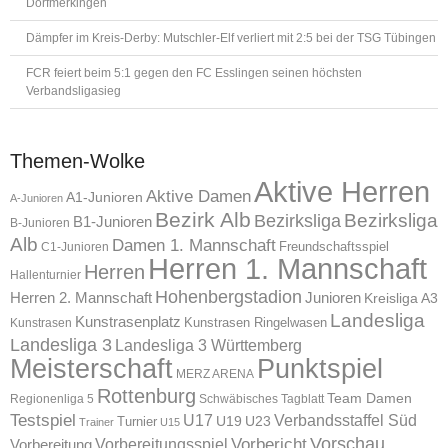
Dorfmerkingen
Dämpfer im Kreis-Derby: Mutschler-Elf verliert mit 2:5 bei der TSG Tübingen
FCR feiert beim 5:1 gegen den FC Esslingen seinen höchsten
Verbandsligasieg
Themen-Wolke
Aktive Herren
Aktive Damen
A1-Junioren
A-Junioren
Bezirk Alb
Bezirksliga
Bezirksliga
B1-Junioren
B-Junioren
Alb
Damen 1. Mannschaft
Freundschaftsspiel
C1-Junioren
Herren 1. Mannschaft
Herren
Hallenturnier
Hohenbergstadion
Herren 2. Mannschaft
Junioren
Kreisliga A3
Landesliga
Kunstrasenplatz
Kunstrasen Ringelwasen
Kunstrasen
Landesliga 3
Landesliga 3 Württemberg
Meisterschaft
Punktspiel
MERZ ARENA
Rottenburg
Team Damen
Regionenliga 5
Schwäbisches Tagblatt
Testspiel
U17
Verbandsstaffel Süd
U19
Turnier
U23
Trainer
U15
Vorschau
Vorbereitungsspiel
Vorbericht
Vorbereitung