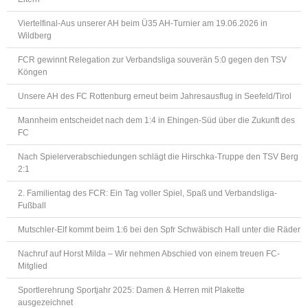
Viertelfinal-Aus unserer AH beim Ü35 AH-Turnier am 19.06.2026 in
Wildberg
FCR gewinnt Relegation zur Verbandsliga souverän 5:0 gegen den TSV
Köngen
Unsere AH des FC Rottenburg erneut beim Jahresausflug in Seefeld/Tirol
Mannheim entscheidet nach dem 1:4 in Ehingen-Süd über die Zukunft des
FC
Nach Spielerverabschiedungen schlägt die Hirschka-Truppe den TSV Berg
2:1
2. Familientag des FCR: Ein Tag voller Spiel, Spaß und Verbandsliga-
Fußball
Mutschler-Elf kommt beim 1:6 bei den Spfr Schwäbisch Hall unter die Räder
Nachruf auf Horst Milda – Wir nehmen Abschied von einem treuen FC-
Mitglied
Sportlerehrung Sportjahr 2025: Damen & Herren mit Plakette
ausgezeichnet