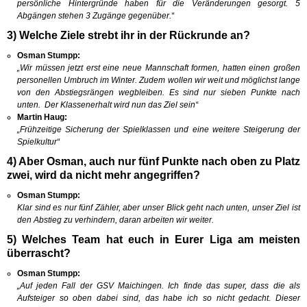
persönliche Hintergründe haben für die Veränderungen gesorgt. 5
Abgängen stehen 3 Zugänge gegenüber.“
3) Welche Ziele strebt ihr in der Rückrunde an?
Osman Stumpp:
„Wir müssen jetzt erst eine neue Mannschaft formen, hatten einen großen
personellen Umbruch im Winter. Zudem wollen wir weit und möglichst lange
von den Abstiegsrängen wegbleiben. Es sind nur sieben Punkte nach
unten.
Der Klassenerhalt wird nun das Ziel sein“
Martin Haug:
„Frühzeitige Sicherung der Spielklassen und eine weitere Steigerung der
Spielkultur“
4) Aber Osman, auch nur fünf Punkte nach oben zu Platz
zwei, wird da nicht mehr angegriffen?
Osman Stumpp:
Klar sind es nur fünf Zähler, aber unser Blick geht nach unten, unser Ziel ist
den Abstieg zu verhindern, daran arbeiten wir weiter.
5) Welches Team hat euch in Eurer Liga am meisten
überrascht?
Osman Stumpp:
„
Auf jeden Fall der GSV Maichingen. Ich finde das super, dass die als
Aufsteiger so oben dabei sind, das habe ich so nicht gedacht. Dieser