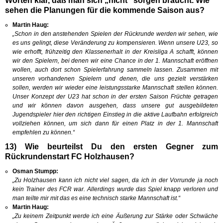
Worten klar, daß man sich „nicht“ sorgen braucht. Wie
sehen die Planungen für die kommende Saison aus?
Martin Haug:
„Schon in den anstehenden Spielen der Rückrunde werden wir sehen, wie
es uns gelingt, diese Veränderung zu kompensieren. Wenn unsere U23, so
wie erhofft, frühzeitig den Klassenerhalt in der Kreisliga A schafft, können
wir den Spielern, bei denen wir eine Chance in der 1. Mannschaft eröffnen
wollen, auch dort schon Spielerfahrung sammeln lassen. Zusammen mit
unseren vorhandenen Spielern und denen, die uns gezielt verstärken
sollen, werden wir wieder eine leistungsstarke Mannschaft stellen können.
Unser Konzept der U23 hat schon in der ersten Saison Früchte getragen
und wir können davon ausgehen, dass unsere gut ausgebildeten
Jugendspieler hier den richtigen Einstieg in die aktive Laufbahn erfolgreich
vollziehen können, um sich dann für einen Platz in der 1. Mannschaft
empfehlen zu können.“
13) Wie beurteilst Du den ersten Gegner zum
Rückrundenstart FC Holzhausen?
Osman Stumpp:
„Zu Holzhausen kann ich nicht viel sagen, da ich in der Vorrunde ja noch
kein Trainer des FCR war. Allerdings wurde das Spiel knapp verloren und
man teilte mir mit das es eine technisch starke Mannschaft ist.“
Martin Haug:
„Zu keinem Zeitpunkt werde ich eine Äußerung zur Stärke oder Schwäche