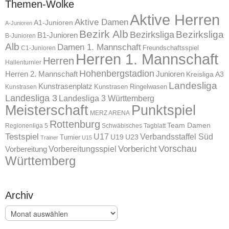
Themen-Wolke
Aktive Herren
Aktive Damen
A1-Junioren
A-Junioren
Bezirk Alb
Bezirksliga
Bezirksliga
B1-Junioren
B-Junioren
Alb
Damen 1. Mannschaft
Freundschaftsspiel
C1-Junioren
Herren 1. Mannschaft
Herren
Hallenturnier
Hohenbergstadion
Herren 2. Mannschaft
Junioren
Kreisliga A3
Landesliga
Kunstrasenplatz
Kunstrasen Ringelwasen
Kunstrasen
Landesliga 3
Landesliga 3 Württemberg
Meisterschaft
Punktspiel
MERZ ARENA
Rottenburg
Team Damen
Regionenliga 5
Schwäbisches Tagblatt
Testspiel
U17
Verbandsstaffel Süd
U19
Turnier
U23
Trainer
U15
Vorschau
Vorbereitungsspiel
Vorbericht
Vorbereitung
Württemberg
Archiv
Archiv