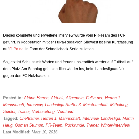
Dieses komplette und erweiterte Interview wurde vom PR-Team des FCR
geführt. In Kooperation mit der FuPa-Redaktion Südwest ist eine Kurzfassung
auf
FuPa.net
in Form der Schnellcheck-Serie zu lesen.
So, jetzt ist Schluss mit Worten und freuen uns endlich wieder auf Fußball auf
dem Platz. Am Sonntag gehts endlich wieder los, beim Landesligaauftakt
gegen den FC Holzhausen.
Posted in:
Aktive Herren
,
Aktuell
,
Allgemein
,
FuPa.net
,
Herren 1.
Mannschaft
,
Interview
,
Landesliga Staffel 3
,
Meisterschaft
,
Mitteilung
,
Spieler
,
Trainer
,
Vorbereitung
,
Vorstand
.
Tagged:
Cheftrainer
,
Herren 1. Mannschaft
,
Interview
,
Landesliga
,
Martin
Haug
,
Osman Stumpp
,
PR-Team
,
Rückrunde
,
Trainer
,
Winter-Interview
.
Last Modified:
März 10, 2016