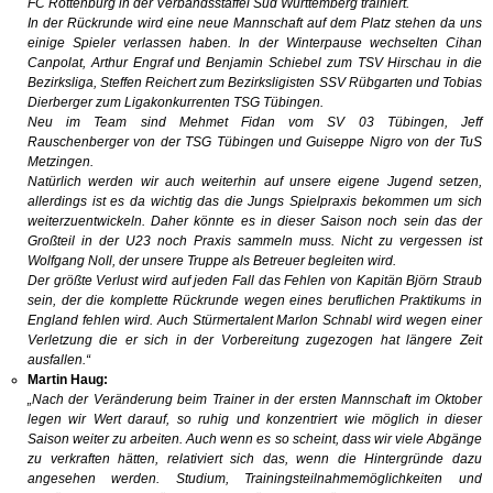
FC Rottenburg in der Verbandsstaffel Süd Württemberg trainiert.
In der Rückrunde wird eine neue Mannschaft auf dem Platz stehen da uns
einige Spieler verlassen haben. In der Winterpause wechselten Cihan
Canpolat, Arthur Engraf und Benjamin Schiebel zum TSV Hirschau in die
Bezirksliga, Steffen Reichert zum Bezirksligisten SSV Rübgarten und Tobias
Dierberger zum Ligakonkurrenten TSG Tübingen.
Neu im Team sind Mehmet Fidan vom SV 03 Tübingen, Jeff
Rauschenberger von der TSG Tübingen und Guiseppe Nigro von der TuS
Metzingen.
Natürlich werden wir auch weiterhin auf unsere eigene Jugend setzen,
allerdings ist es da wichtig das die Jungs Spielpraxis bekommen um sich
weiterzuentwickeln. Daher könnte es in dieser Saison noch sein das der
Großteil in der U23 noch Praxis sammeln muss. Nicht zu vergessen ist
Wolfgang Noll, der unsere Truppe als Betreuer begleiten wird.
Der größte Verlust wird auf jeden Fall das Fehlen von Kapitän Björn Straub
sein, der die komplette Rückrunde wegen eines beruflichen Praktikums in
England fehlen wird. Auch Stürmertalent Marlon Schnabl wird wegen einer
Verletzung die er sich in der Vorbereitung zugezogen hat längere Zeit
ausfallen.“
Martin Haug:
„Nach der Veränderung beim Trainer in der ersten Mannschaft im Oktober
legen wir Wert darauf, so ruhig und konzentriert wie möglich in dieser
Saison weiter zu arbeiten. Auch wenn es so scheint, dass wir viele Abgänge
zu verkraften hätten, relativiert sich das, wenn die Hintergründe dazu
angesehen werden. Studium, Trainingsteilnahmemöglichkeiten und