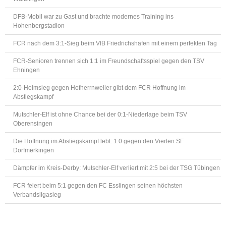
DFB-Mobil war zu Gast und brachte modernes Training ins
Hohenbergstadion
FCR nach dem 3:1-Sieg beim VfB Friedrichshafen mit einem perfekten Tag
FCR-Senioren trennen sich 1:1 im Freundschaftsspiel gegen den TSV
Ehningen
2:0-Heimsieg gegen Hofherrnweiler gibt dem FCR Hoffnung im
Abstiegskampf
Mutschler-Elf ist ohne Chance bei der 0:1-Niederlage beim TSV
Oberensingen
Die Hoffnung im Abstiegskampf lebt: 1:0 gegen den Vierten SF
Dorfmerkingen
Dämpfer im Kreis-Derby: Mutschler-Elf verliert mit 2:5 bei der TSG Tübingen
FCR feiert beim 5:1 gegen den FC Esslingen seinen höchsten
Verbandsligasieg