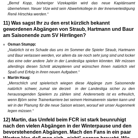
„Bernd Kopp, bisheriger Vizekapitän wird das neue Kapitänsamt
übernehmen. Neuer Vize wird sein Abwehrkollege in der Innenverteidigung
René Hirschka werden.“
11) Was sagst Ihr zu den erst kürzlich bekannt
gewordenen Abgängen von Straub, Hartmann und Baur
am Saisonende zum SV Hirrlingen?
Osman Stumpp:
„Natürlich ist es Schade das uns im Sommer die Spieler Straub, Hartmann
und Baur verlassen werden, vor allem da sie noch sehr jung sind und locker
das eine oder andere Jahr in der Landesliga spielen könnten. Wir müssen
allerdings diesen Schritt akzeptieren und wünschen ihnen natürlich viel
Spaß und Erfolg in ihren neuen Aufgaben.“
Martin Haug:
„Menschlich und spielerisch wiegen diese Abgänge zum Saisonende
natürlich schwer, zumal sie derzeit in der Landesliga sicher zu den
herausragenden Spielern zu zählen sind. Andererseits ist es erfreulich,
wenn Björn seine Trainerkarriere bei seinem Heimatverein starten kann und
wir in der Planung für die neue Saison wissen, worauf wir unser Augenmerk
legen müssen.“
12) Martin, das Umfeld beim FCR ist stark beunruhigt
nach den vielen Abgängen in der Winterpause und den
bevorstehenden Abgängen. Mach den Fans in ein paar