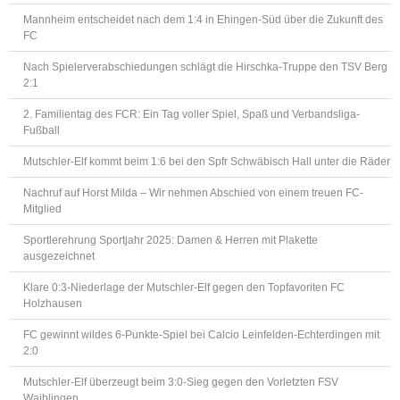
Mannheim entscheidet nach dem 1:4 in Ehingen-Süd über die Zukunft des
FC
Nach Spielerverabschiedungen schlägt die Hirschka-Truppe den TSV Berg
2:1
2. Familientag des FCR: Ein Tag voller Spiel, Spaß und Verbandsliga-
Fußball
Mutschler-Elf kommt beim 1:6 bei den Spfr Schwäbisch Hall unter die Räder
Nachruf auf Horst Milda – Wir nehmen Abschied von einem treuen FC-
Mitglied
Sportlerehrung Sportjahr 2025: Damen & Herren mit Plakette
ausgezeichnet
Klare 0:3-Niederlage der Mutschler-Elf gegen den Topfavoriten FC
Holzhausen
FC gewinnt wildes 6-Punkte-Spiel bei Calcio Leinfelden-Echterdingen mit
2:0
Mutschler-Elf überzeugt beim 3:0-Sieg gegen den Vorletzten FSV
Waiblingen