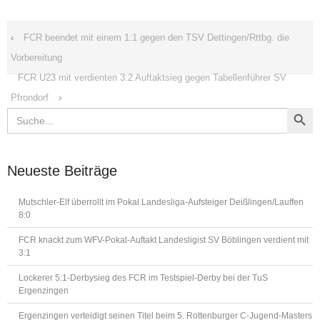
‹
FCR beendet mit einem 1:1 gegen den TSV Dettingen/Rttbg. die
Vorbereitung
FCR U23 mit verdienten 3:2 Auftaktsieg gegen Tabellenführer SV
Pfrondorf
›
Search Button
Search
for:
Neueste Beiträge
Mutschler-Elf überrollt im Pokal Landesliga-Aufsteiger Deißlingen/Lauffen
8:0
FCR knackt zum WFV-Pokal-Auftakt Landesligist SV Böblingen verdient mit
3:1
Lockerer 5:1-Derbysieg des FCR im Testspiel-Derby bei der TuS
Ergenzingen
Ergenzingen verteidigt seinen Titel beim 5. Rottenburger C-Jugend-Masters