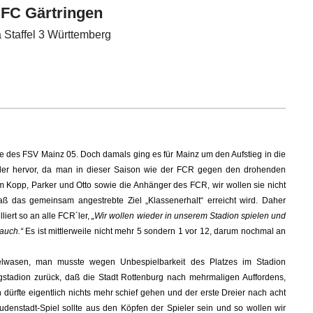
 FC Gärtringen
 Staffel 3 Württemberg
e des FSV Mainz 05. Doch damals ging es für Mainz um den Aufstieg in die
der hervor, da man in dieser Saison wie der FCR gegen den drohenden
m Kopp, Parker und Otto sowie die Anhänger des FCR, wir wollen sie nicht
aß das gemeinsam angestrebte Ziel „Klassenerhalt“ erreicht wird. Daher
iert so an alle FCR´ler,
„Wir wollen wieder in unserem Stadion spielen und
auch.“
Es ist mittlerweile nicht mehr 5 sondern 1 vor 12, darum nochmal an
gelwasen, man musste wegen Unbespielbarkeit des Platzes im Stadion
tadion zurück, daß die Stadt Rottenburg nach mehrmaligen Auffordens,
 dürfte eigentlich nichts mehr schief gehen und der erste Dreier nach acht
denstadt-Spiel sollte aus den Köpfen der Spieler sein und so wollen wir