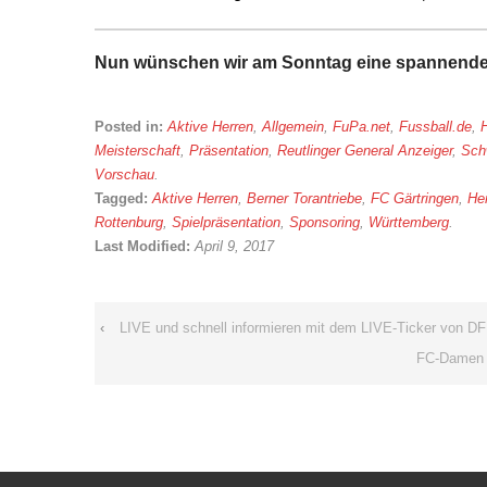
Nun wünschen wir am Sonntag eine spannende
Posted in:
Aktive Herren
,
Allgemein
,
FuPa.net
,
Fussball.de
,
Meisterschaft
,
Präsentation
,
Reutlinger General Anzeiger
,
Sch
Vorschau
.
Tagged:
Aktive Herren
,
Berner Torantriebe
,
FC Gärtringen
,
He
Rottenburg
,
Spielpräsentation
,
Sponsoring
,
Württemberg
.
Last Modified:
April 9, 2017
‹
LIVE und schnell informieren mit dem LIVE-Ticker von DF
FC-Damen w