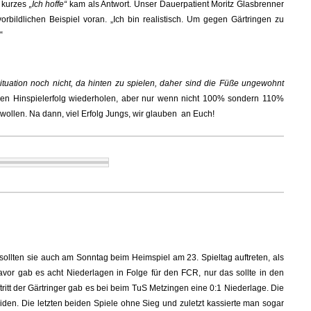
n kurzes
„Ich hoffe“
kam als Antwort. Unser Dauerpatient Moritz Glasbrenner
rbildlichen Beispiel voran. „Ich bin realistisch. Um gegen Gärtringen zu
“
ituation noch nicht, da hinten zu spielen, daher sind die Füße ungewohnt
den Hinspielerfolg wiederholen, aber nur wenn nicht 100% sondern 110%
wollen. Na dann, viel Erfolg Jungs, wir glauben an Euch!
llten sie auch am Sonntag beim Heimspiel am 23. Spieltag auftreten, als
vor gab es acht Niederlagen in Folge für den FCR, nur das sollte in den
ritt der Gärtringer gab es bei beim TuS Metzingen eine 0:1 Niederlage. Die
iden. Die letzten beiden Spiele ohne Sieg und zuletzt kassierte man sogar