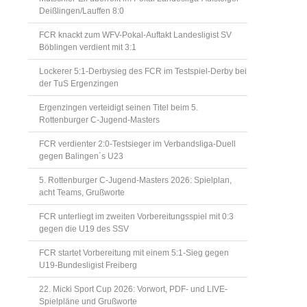
Deißlingen/Lauffen 8:0
FCR knackt zum WFV-Pokal-Auftakt Landesligist SV
Böblingen verdient mit 3:1
Lockerer 5:1-Derbysieg des FCR im Testspiel-Derby bei
der TuS Ergenzingen
Ergenzingen verteidigt seinen Titel beim 5.
Rottenburger C-Jugend-Masters
FCR verdienter 2:0-Testsieger im Verbandsliga-Duell
gegen Balingen´s U23
5. Rottenburger C-Jugend-Masters 2026: Spielplan,
acht Teams, Grußworte
FCR unterliegt im zweiten Vorbereitungsspiel mit 0:3
gegen die U19 des SSV
FCR startet Vorbereitung mit einem 5:1-Sieg gegen
U19-Bundesligist Freiberg
22. Micki Sport Cup 2026: Vorwort, PDF- und LIVE-
Spielpläne und Grußworte