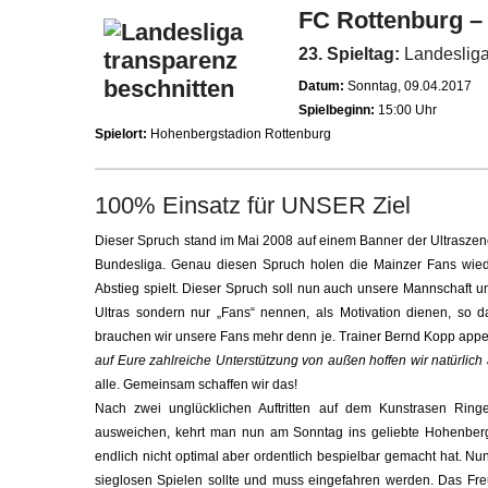
FC Rottenburg –
23. Spieltag:
Landesliga
Datum:
Sonntag, 09.04.2017
Spielbeginn:
15:00 Uhr
Spielort:
Hohenbergstadion Rottenburg
100% Einsatz für UNSER Ziel
Dieser Spruch stand im Mai 2008 auf einem Banner der Ultraszen
Bundesliga. Genau diesen Spruch holen die Mainzer Fans wie
Abstieg spielt. Dieser Spruch soll nun auch unsere Mannschaft u
Ultras sondern nur „Fans“ nennen, als Motivation dienen, so d
brauchen wir unsere Fans mehr denn je. Trainer Bernd Kopp appell
auf Eure zahlreiche Unterstützung von außen hoffen wir natürlich 
alle. Gemeinsam schaffen wir das!
Nach zwei unglücklichen Auftritten auf dem Kunstrasen Rin
ausweichen, kehrt man nun am Sonntag ins geliebte Hohenbergs
endlich nicht optimal aber ordentlich bespielbar gemacht hat. Nun
sieglosen Spielen sollte und muss eingefahren werden. Das Freu