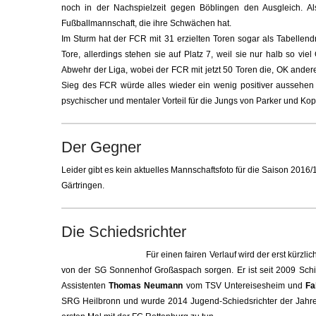
noch in der Nachspielzeit gegen Böblingen den Ausgleich. A
Fußballmannschaft, die ihre Schwächen hat.
Im Sturm hat der FCR mit 31 erzielten Toren sogar als Tabellendri
Tore, allerdings stehen sie auf Platz 7, weil sie nur halb so vi
Abwehr der Liga, wobei der FCR mit jetzt 50 Toren die, OK ande
Sieg des FCR würde alles wieder ein wenig positiver aussehe
psychischer und mentaler Vorteil für die Jungs von Parker und K
Der Gegner
Leider gibt es kein aktuelles Mannschaftsfoto für die Saison 2016/1
Gärtringen.
Die Schiedsrichter
Für einen fairen Verlauf wird der erst kürzl
von der SG Sonnenhof Großaspach sorgen. Er ist seit 2009 Schied
Assistenten
Thomas Neumann
vom TSV Untereisesheim und
Fa
SRG Heilbronn und wurde 2014 Jugend-Schiedsrichter der Jahres.