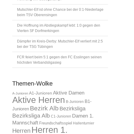
Mutschler-Elf ist ohne Chance bei der 0:1-Niederlage
beim TSV Oberensingen
Die Hoffnung im Abstiegskampf lebt: 1:0 gegen den
Vierten SF Dorfmerkingen
Dämpfer im Kreis-Derby: Mutschler-Elf verliert mit 2:5
bei der TSG Tübingen
FCR feiert beim 5:1 gegen den FC Esslingen seinen
höchsten Verbandsligasieg
Themen-Wolke
Aktive Damen
A1-Junioren
A-Junioren
Aktive Herren
B1-
B-Junioren
Bezirk Alb
Bezirksliga
Junioren
Bezirksliga Alb
Damen 1.
C1-Junioren
Mannschaft
Freundschaftsspiel
Hallenturnier
Herren 1.
Herren