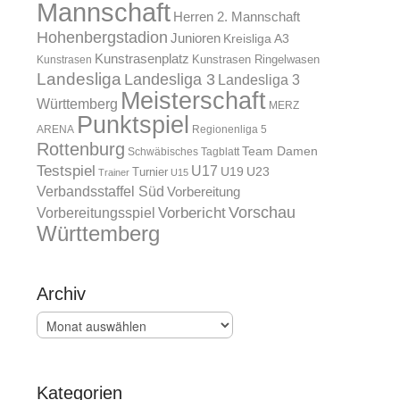
Mannschaft
Herren 2. Mannschaft
Hohenbergstadion
Junioren
Kreisliga A3
Kunstrasenplatz
Kunstrasen Ringelwasen
Kunstrasen
Landesliga
Landesliga 3
Landesliga 3
Meisterschaft
Württemberg
MERZ
Punktspiel
ARENA
Regionenliga 5
Rottenburg
Team Damen
Schwäbisches Tagblatt
Testspiel
U17
U19
Turnier
U23
Trainer
U15
Verbandsstaffel Süd
Vorbereitung
Vorschau
Vorbereitungsspiel
Vorbericht
Württemberg
Archiv
Archiv
Kategorien