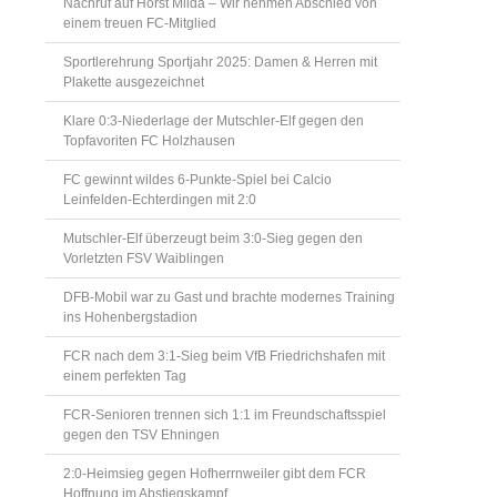
Nachruf auf Horst Milda – Wir nehmen Abschied von
einem treuen FC-Mitglied
Sportlerehrung Sportjahr 2025: Damen & Herren mit
Plakette ausgezeichnet
Klare 0:3-Niederlage der Mutschler-Elf gegen den
Topfavoriten FC Holzhausen
FC gewinnt wildes 6-Punkte-Spiel bei Calcio
Leinfelden-Echterdingen mit 2:0
Mutschler-Elf überzeugt beim 3:0-Sieg gegen den
Vorletzten FSV Waiblingen
DFB-Mobil war zu Gast und brachte modernes Training
ins Hohenbergstadion
FCR nach dem 3:1-Sieg beim VfB Friedrichshafen mit
einem perfekten Tag
FCR-Senioren trennen sich 1:1 im Freundschaftsspiel
gegen den TSV Ehningen
2:0-Heimsieg gegen Hofherrnweiler gibt dem FCR
Hoffnung im Abstiegskampf