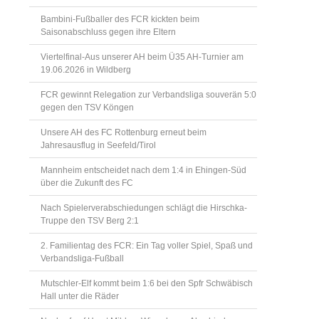
Bambini-Fußballer des FCR kickten beim
Saisonabschluss gegen ihre Eltern
Viertelfinal-Aus unserer AH beim Ü35 AH-Turnier am
19.06.2026 in Wildberg
FCR gewinnt Relegation zur Verbandsliga souverän 5:0
gegen den TSV Köngen
Unsere AH des FC Rottenburg erneut beim
Jahresausflug in Seefeld/Tirol
Mannheim entscheidet nach dem 1:4 in Ehingen-Süd
über die Zukunft des FC
Nach Spielerverabschiedungen schlägt die Hirschka-
Truppe den TSV Berg 2:1
2. Familientag des FCR: Ein Tag voller Spiel, Spaß und
Verbandsliga-Fußball
Mutschler-Elf kommt beim 1:6 bei den Spfr Schwäbisch
Hall unter die Räder