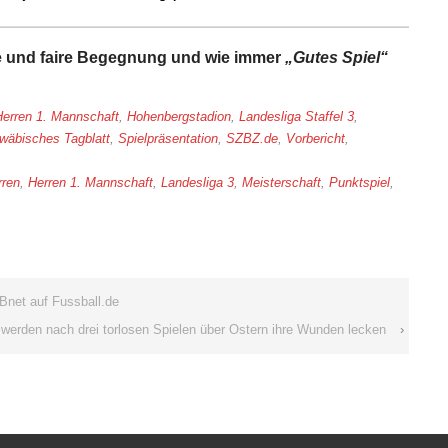
 und faire Begegnung und wie immer
„Gutes Spiel“
Herren 1. Mannschaft
,
Hohenbergstadion
,
Landesliga Staffel 3
,
wäbisches Tagblatt
,
Spielpräsentation
,
SZBZ.de
,
Vorbericht
,
rren
,
Herren 1. Mannschaft
,
Landesliga 3
,
Meisterschaft
,
Punktspiel
,
Bnet auf Fussball.de
erden nach drei torlosen Spielen über Ostern ihre Wunden lecken
›