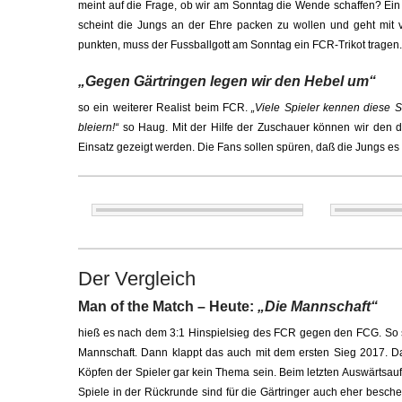
meint auf die Frage, ob wir am Sonntag die Wende schaffen? Ei
scheint die Jungs an der Ehre packen zu wollen und geht mit vo
punkten, muss der Fussballgott am Sonntag ein FCR-Trikot tragen.
„Gegen Gärtringen legen wir den Hebel um“
so ein weiterer Realist beim FCR.
„Viele Spieler kennen diese S
bleiern!“
so Haug. Mit der Hilfe der Zuschauer können wir den 
Einsatz gezeigt werden. Die Fans sollen spüren, daß die Jungs es 
Der Vergleich
Man of the Match – Heute:
„Die Mannschaft“
hieß es nach dem 3:1 Hinspielsieg des FCR gegen den FCG. So so
Mannschaft. Dann klappt das auch mit dem ersten Sieg 2017. Da
Köpfen der Spieler gar kein Thema sein. Beim letzten Auswärtsauft
Spiele in der Rückrunde sind für die Gärtringer auch eher besche