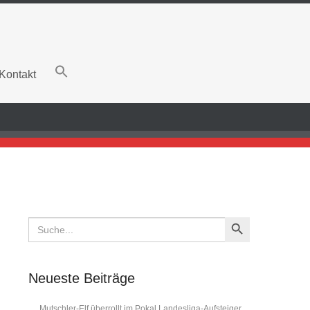
Kontakt
Search Button
Search
for:
Neueste Beiträge
Mutschler-Elf überrollt im Pokal Landesliga-Aufsteiger