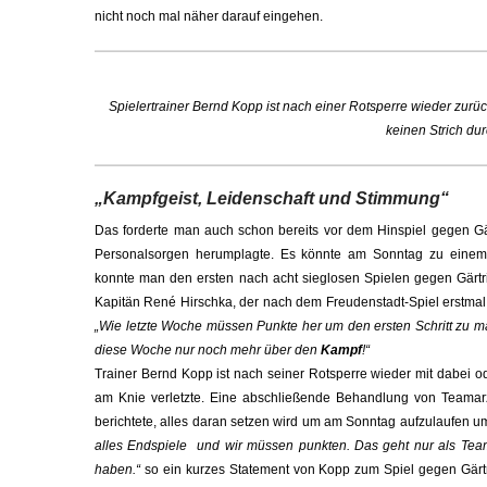
nicht noch mal näher darauf eingehen.
Spielertrainer Bernd Kopp ist nach einer Rotsperre wieder zurüc
keinen Strich d
„Kampfgeist, Leidenschaft und Stimmung“
Das forderte man auch schon bereits vor dem Hinspiel gegen Gä
Personalsorgen herumplagte. Es könnte am Sonntag zu eine
konnte man den ersten nach acht sieglosen Spielen gegen Gärtr
Kapitän René Hirschka, der nach dem Freudenstadt-Spiel erstmal 
„Wie letzte Woche müssen Punkte her um den ersten Schritt zu 
diese Woche nur noch mehr über den
Kampf
!“
Trainer Bernd Kopp ist nach seiner Rotsperre wieder mit dabei 
am Knie verletzte. Eine abschließende Behandlung von Teamarzt
berichtete, alles daran setzen wird um am Sonntag aufzulaufen u
alles Endspiele und wir müssen punkten. Das geht nur als Team
haben.“
so ein kurzes Statement von Kopp zum Spiel gegen Gärtri