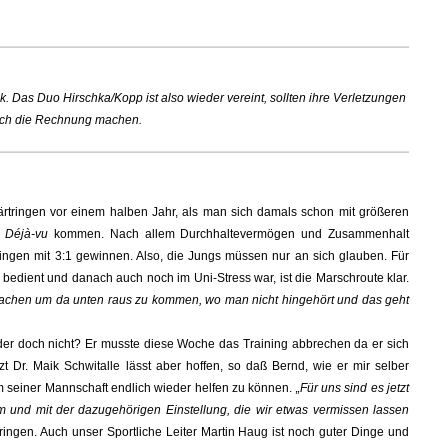
k. Das Duo Hirschka/Kopp ist also wieder vereint, sollten ihre Verletzungen
urch die Rechnung machen.
rtringen vor einem halben Jahr, als man sich damals schon mit größeren
m
Déjà-vu
kommen. Nach allem Durchhaltevermögen und Zusammenhalt
ingen mit 3:1 gewinnen. Also, die Jungs müssen nur an sich glauben. Für
bedient und danach auch noch im Uni-Stress war, ist die Marschroute klar.
machen um da unten raus zu kommen, wo man nicht hingehört und das geht
oder doch nicht? Er musste diese Woche das Training abbrechen da er sich
 Dr. Maik Schwitalle lässt aber hoffen, so daß Bernd, wie er mir selber
m seiner Mannschaft endlich wieder helfen zu können.
„Für uns sind es jetzt
 und mit der dazugehörigen Einstellung, die wir etwas vermissen lassen
ngen. Auch unser Sportliche Leiter Martin Haug ist noch guter Dinge und