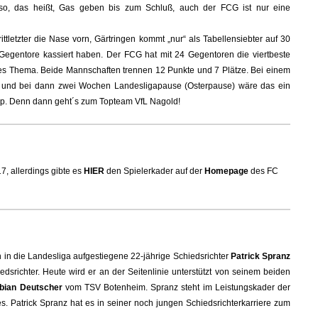
lso, das heißt, Gas geben bis zum Schluß, auch der FCG ist nur eine
ttletzter die Nase vorn, Gärtringen kommt „nur“ als Tabellensiebter auf 30
el Gegentore kassiert haben. Der FCG hat mit 24 Gegentoren die viertbeste
res Thema. Beide Mannschaften trennen 12 Punkte und 7 Plätze. Bei einem
n und bei dann zwei Wochen Landesligapause (Osterpause) wäre das ein
opp. Denn dann geht´s zum Topteam VfL Nagold!
7, allerdings gibte es
HIER
den Spielerkader auf der
Homepage
des FC
ich in die Landesliga aufgestiegene 22-jährige Schiedsrichter
Patrick Spranz
srichter. Heute wird er an der Seitenlinie unterstützt von seinem beiden
bian Deutscher
vom TSV Botenheim. Spranz steht im Leistungskader der
 Patrick Spranz hat es in seiner noch jungen Schiedsrichterkarriere zum