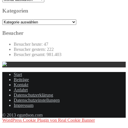
Kategorien
Kategorien
Besucher
Besucher heute:
47
Besucher gestern:
222
Besucher gesamt:
981.403
Start
Beiträge
Kontakt
Anfahrt
Datenschutzerklärung
Datenschutzeinstellungen
Impressum
© 2013 egurdson.com
WordPress Cookie Plugin von Real Cookie Banner