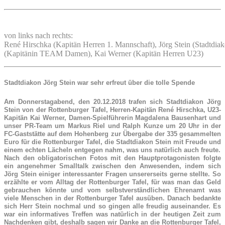
von links nach rechts:
René Hirschka (Kapitän Herren 1. Mannschaft), Jörg Stein (Stadtdi
(Kapitänin TEAM Damen), Kai Werner (Kapitän Herren U23)
Stadtdiakon Jörg Stein war sehr erfreut über die tolle Spende
Am Donnerstagabend, den 20.12.2018 trafen sich Stadtdiakon Jörg
Stein von der Rottenburger Tafel, Herren-Kapitän René Hirschka, U23-
Kapitän Kai Werner, Damen-Spielführerin Magdalena Bausenhart und
unser PR-Team um Markus Riel und Ralph Kunze um 20 Uhr in der
FC-Gaststätte auf dem Hohenberg zur Übergabe der 335 gesammelten
Euro für die Rottenburger Tafel, die Stadtdiakon Stein mit Freude und
einem echten Lächeln entgegen nahm, was uns natürlich auch freute.
Nach den obligatorischen Fotos mit den Hauptprotagonisten folgte
ein angenehmer Smalltalk zwischen den Anwesenden, indem sich
Jörg Stein einiger interessanter Fragen unsererseits gerne stellte. So
erzählte er vom Alltag der Rottenburger Tafel, für was man das Geld
gebrauchen könnte und vom selbstverständlichen Ehrenamt was
viele Menschen in der Rottenburger Tafel ausüben. Danach bedankte
sich Herr Stein nochmal und so gingen alle freudig auseinander. Es
war ein informatives Treffen was natürlich in der heutigen Zeit zum
Nachdenken gibt, deshalb sagen wir Danke an die Rottenburger Tafel,