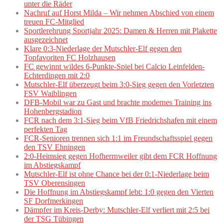
unter die Räder
Nachruf auf Horst Milda – Wir nehmen Abschied von einem
treuen FC-Mitglied
Sportlerehrung Sportjahr 2025: Damen & Herren mit Plakette
ausgezeichnet
Klare 0:3-Niederlage der Mutschler-Elf gegen den
Topfavoriten FC Holzhausen
FC gewinnt wildes 6-Punkte-Spiel bei Calcio Leinfelden-
Echterdingen mit 2:0
Mutschler-Elf überzeugt beim 3:0-Sieg gegen den Vorletzten
FSV Waiblingen
DFB-Mobil war zu Gast und brachte modernes Training ins
Hohenbergstadion
FCR nach dem 3:1-Sieg beim VfB Friedrichshafen mit einem
perfekten Tag
FCR-Senioren trennen sich 1:1 im Freundschaftsspiel gegen
den TSV Ehningen
2:0-Heimsieg gegen Hofherrnweiler gibt dem FCR Hoffnung
im Abstiegskampf
Mutschler-Elf ist ohne Chance bei der 0:1-Niederlage beim
TSV Oberensingen
Die Hoffnung im Abstiegskampf lebt: 1:0 gegen den Vierten
SF Dorfmerkingen
Dämpfer im Kreis-Derby: Mutschler-Elf verliert mit 2:5 bei
der TSG Tübingen