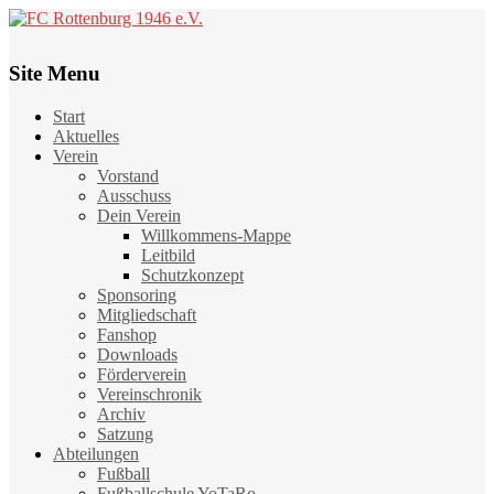
Site Menu
Start
Aktuelles
Verein
Vorstand
Ausschuss
Dein Verein
Willkommens-Mappe
Leitbild
Schutzkonzept
Sponsoring
Mitgliedschaft
Fanshop
Downloads
Förderverein
Vereinschronik
Archiv
Satzung
Abteilungen
Fußball
Fußballschule YoTaRo