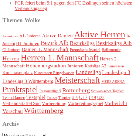
FCR feiert beim 5:1 gegen den FC Esslingen seinen höchsten
Verbandsligasieg
Themen-Wolke
Aktive Herren
Aktive Damen
A1-Junioren
B-
A-Junioren
Bezirk Alb
Bezirksliga Alb
Bezirksliga
B1-Junioren
Junioren
Damen 1. Mannschaft
Freundschaftsspiel
Hallenturnier
C1-Junioren
Herren 1. Mannschaft
Herren
Herren 2.
Hohenbergstadion
Mannschaft
Junioren
Kreisliga A3
Kunstrasen
Landesliga
Landesliga 3
Kunstrasenplatz
Kunstrasen Ringelwasen
Meisterschaft
Landesliga 3 Württemberg
MERZ ARENA
Punktspiel
Rottenburg
Regionenliga 5
Schwäbisches Tagblatt
Testspiel
U17
Team Damen
U19
Turnier
U23
Trainer
U15
Vorbereitungsspiel
Vorbericht
Verbandsstaffel Süd
Vorbereitung
Württemberg
Vorschau
Archiv
Archiv