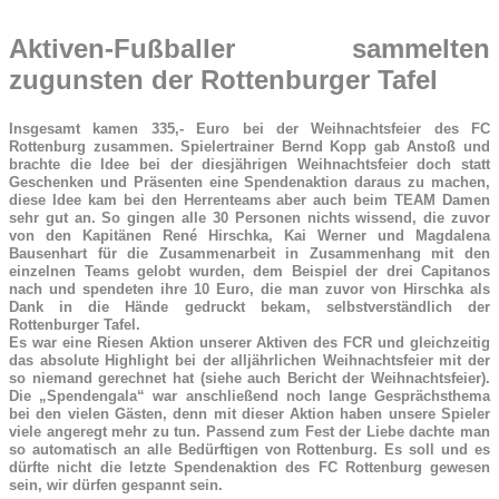
Aktiven-Fußballer sammelten
zugunsten der Rottenburger Tafel
Insgesamt kamen 335,- Euro bei der Weihnachtsfeier des FC
Rottenburg zusammen. Spielertrainer Bernd Kopp gab Anstoß und
brachte die Idee bei der diesjährigen Weihnachtsfeier doch statt
Geschenken und Präsenten eine Spendenaktion daraus zu machen,
diese Idee kam bei den Herrenteams aber auch beim TEAM Damen
sehr gut an. So gingen alle 30 Personen nichts wissend, die zuvor
von den Kapitänen René Hirschka, Kai Werner und Magdalena
Bausenhart für die Zusammenarbeit in Zusammenhang mit den
einzelnen Teams gelobt wurden, dem Beispiel der drei Capitanos
nach und spendeten ihre 10 Euro, die man zuvor von Hirschka als
Dank in die Hände gedruckt bekam, selbstverständlich der
Rottenburger Tafel.
Es war eine Riesen Aktion unserer Aktiven des FCR und gleichzeitig
das absolute Highlight bei der alljährlichen Weihnachtsfeier mit der
so niemand gerechnet hat (siehe auch Bericht der Weihnachtsfeier).
Die „Spendengala“ war anschließend noch lange Gesprächsthema
bei den vielen Gästen, denn mit dieser Aktion haben unsere Spieler
viele angeregt mehr zu tun. Passend zum Fest der Liebe dachte man
so automatisch an alle Bedürftigen von Rottenburg. Es soll und es
dürfte nicht die letzte Spendenaktion des FC Rottenburg gewesen
sein, wir dürfen gespannt sein.