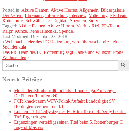
Posted in:
Aktive Damen
,
Aktive Herren
,
Allgemein
,
Bildergalerie
,
Der Verein
,
Ehrenamt
,
Information
,
Interview
,
Mitteilung
,
PR-Team
,
Rottenburg
,
Schwäbisches Tagblatt
,
Spenden
,
Story
.
Tagged:
Aktive Damen
,
Aktive Herren
,
Markus Riel
,
PR-Team
,
Ralph Kunze
,
Rene Hirschka
,
Spende
.
Last Modified:
Dezember 23, 2018
‹
Weihnachtsfeier des FC Rottenburg wird überraschend zu einer
Spendengala
Das PR-Team des FC Rottenburg sagt Danke und wünscht Frohe
Weihnachten
›
Search Button
Search
for:
Neueste Beiträge
Mutschler-Elf überrollt im Pokal Landesliga-Aufsteiger
Deißlingen/Lauffen 8:0
FCR knackt zum WFV-Pokal-Auftakt Landesligist SV
Böblingen verdient mit 3:1
Lockerer 5:1-Derbysieg des FCR im Testspiel-Derby bei der
TuS Ergenzingen
Ergenzingen verteidigt seinen Titel beim 5. Rottenburger C-
Jugend-Masters