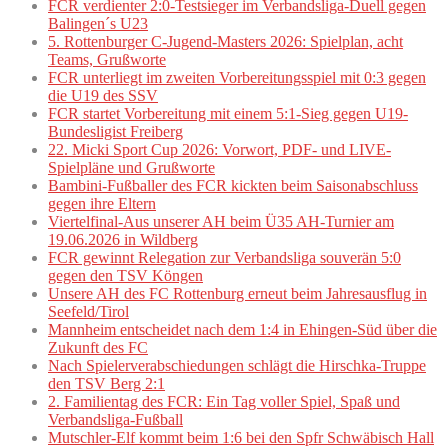
FCR verdienter 2:0-Testsieger im Verbandsliga-Duell gegen
Balingen´s U23
5. Rottenburger C-Jugend-Masters 2026: Spielplan, acht
Teams, Grußworte
FCR unterliegt im zweiten Vorbereitungsspiel mit 0:3 gegen
die U19 des SSV
FCR startet Vorbereitung mit einem 5:1-Sieg gegen U19-
Bundesligist Freiberg
22. Micki Sport Cup 2026: Vorwort, PDF- und LIVE-
Spielpläne und Grußworte
Bambini-Fußballer des FCR kickten beim Saisonabschluss
gegen ihre Eltern
Viertelfinal-Aus unserer AH beim Ü35 AH-Turnier am
19.06.2026 in Wildberg
FCR gewinnt Relegation zur Verbandsliga souverän 5:0
gegen den TSV Köngen
Unsere AH des FC Rottenburg erneut beim Jahresausflug in
Seefeld/Tirol
Mannheim entscheidet nach dem 1:4 in Ehingen-Süd über die
Zukunft des FC
Nach Spielerverabschiedungen schlägt die Hirschka-Truppe
den TSV Berg 2:1
2. Familientag des FCR: Ein Tag voller Spiel, Spaß und
Verbandsliga-Fußball
Mutschler-Elf kommt beim 1:6 bei den Spfr Schwäbisch Hall