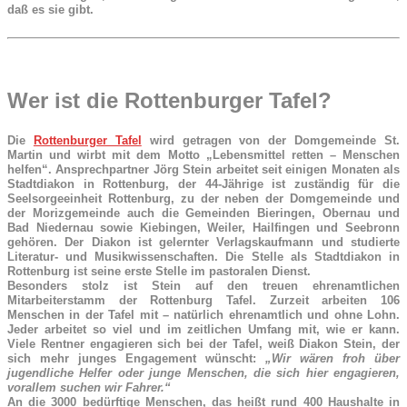
daß es sie gibt.
Wer ist die Rottenburger Tafel?
Die
Rottenburger Tafel
wird getragen von der Domgemeinde St.
Martin und wirbt mit dem Motto „Lebensmittel retten – Menschen
helfen“. Ansprechpartner Jörg Stein arbeitet seit einigen Monaten als
Stadtdiakon in Rottenburg, der 44-Jährige ist zuständig für die
Seelsorgeeinheit Rottenburg, zu der neben der Domgemeinde und
der Morizgemeinde auch die Gemeinden Bieringen, Obernau und
Bad Niedernau sowie Kiebingen, Weiler, Hailfingen und Seebronn
gehören. Der Diakon ist gelernter Verlagskaufmann und studierte
Literatur- und Musikwissenschaften. Die Stelle als Stadtdiakon in
Rottenburg ist seine erste Stelle im pastoralen Dienst.
Besonders stolz ist Stein auf den treuen ehrenamtlichen
Mitarbeiterstamm der Rottenburg Tafel. Zurzeit arbeiten 106
Menschen in der Tafel mit – natürlich ehrenamtlich und ohne Lohn.
Jeder arbeitet so viel und im zeitlichen Umfang mit, wie er kann.
Viele Rentner engagieren sich bei der Tafel, weiß Diakon Stein, der
sich mehr junges Engagement wünscht:
„Wir wären froh über
jugendliche Helfer oder junge Menschen, die sich hier engagieren,
vorallem suchen wir Fahrer.“
An die 3000 bedürftige Menschen, das heißt rund 400 Haushalte in