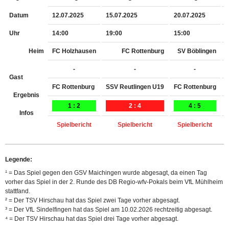
Datum
12.07.2025
15.07.2025
20.07.2025
Uhr
14:00
19:00
15:00
Heim
FC Holzhausen
FC Rottenburg
SV Böblingen
-
-
-
Gast
FC Rottenburg
SSV Reutlingen U19
FC Rottenburg
Ergebnis
1 : 2
2 : 4
4 : 5
Infos
Spielbericht
Spielbericht
Spielbericht
Legende:
¹ = Das Spiel gegen den GSV Maichingen wurde abgesagt, da einen Tag
vorher das Spiel in der 2. Runde des DB Regio-wfv-Pokals beim VfL Mühlheim
stattfand.
² = Der TSV Hirschau hat das Spiel zwei Tage vorher abgesagt.
³ = Der VfL Sindelfingen hat das Spiel am 10.02.2026 rechtzeitig abgesagt.
⁴ =
Der TSV Hirschau hat das Spiel drei Tage vorher abgesagt.