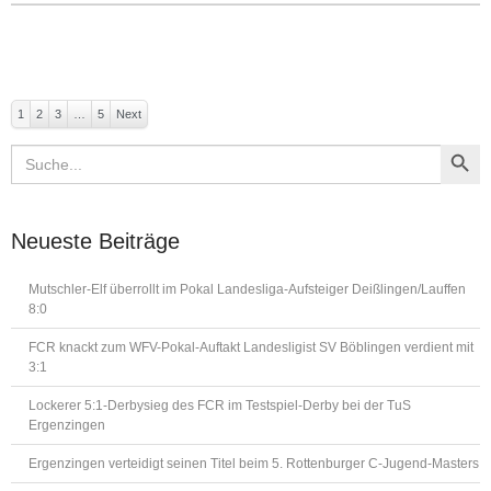
1
2
3
…
5
Next
Search Button
Search
for:
Neueste Beiträge
Mutschler-Elf überrollt im Pokal Landesliga-Aufsteiger Deißlingen/Lauffen
8:0
FCR knackt zum WFV-Pokal-Auftakt Landesligist SV Böblingen verdient mit
3:1
Lockerer 5:1-Derbysieg des FCR im Testspiel-Derby bei der TuS
Ergenzingen
Ergenzingen verteidigt seinen Titel beim 5. Rottenburger C-Jugend-Masters