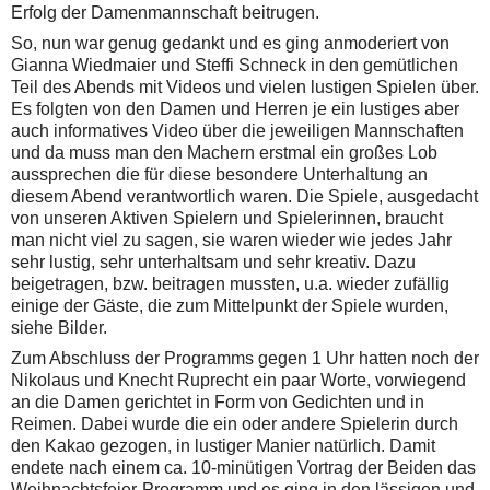
Erfolg der Damenmannschaft beitrugen.
So, nun war genug gedankt und es ging anmoderiert von
Gianna Wiedmaier und Steffi Schneck in den gemütlichen
Teil des Abends mit Videos und vielen lustigen Spielen über.
Es folgten von den Damen und Herren je ein lustiges aber
auch informatives Video über die jeweiligen Mannschaften
und da muss man den Machern erstmal ein großes Lob
aussprechen die für diese besondere Unterhaltung an
diesem Abend verantwortlich waren. Die Spiele, ausgedacht
von unseren Aktiven Spielern und Spielerinnen, braucht
man nicht viel zu sagen, sie waren wieder wie jedes Jahr
sehr lustig, sehr unterhaltsam und sehr kreativ. Dazu
beigetragen, bzw. beitragen mussten, u.a. wieder zufällig
einige der Gäste, die zum Mittelpunkt der Spiele wurden,
siehe Bilder.
Zum Abschluss der Programms gegen 1 Uhr hatten noch der
Nikolaus und Knecht Ruprecht ein paar Worte, vorwiegend
an die Damen gerichtet in Form von Gedichten und in
Reimen. Dabei wurde die ein oder andere Spielerin durch
den Kakao gezogen, in lustiger Manier natürlich. Damit
endete nach einem ca. 10-minütigen Vortrag der Beiden das
Weihnachtsfeier-Programm und es ging in den lässigen und