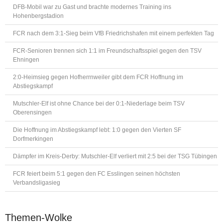
DFB-Mobil war zu Gast und brachte modernes Training ins
Hohenbergstadion
FCR nach dem 3:1-Sieg beim VfB Friedrichshafen mit einem perfekten Tag
FCR-Senioren trennen sich 1:1 im Freundschaftsspiel gegen den TSV
Ehningen
2:0-Heimsieg gegen Hofherrnweiler gibt dem FCR Hoffnung im
Abstiegskampf
Mutschler-Elf ist ohne Chance bei der 0:1-Niederlage beim TSV
Oberensingen
Die Hoffnung im Abstiegskampf lebt: 1:0 gegen den Vierten SF
Dorfmerkingen
Dämpfer im Kreis-Derby: Mutschler-Elf verliert mit 2:5 bei der TSG Tübingen
FCR feiert beim 5:1 gegen den FC Esslingen seinen höchsten
Verbandsligasieg
Themen-Wolke