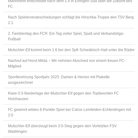
Mannheim entscheidet nach dem 1:4 in Ehingen-Süd über die Zukunft des
FC
Nach Spielerverabschiedungen schlägt die Hirschka-Truppe den TSV Berg
2:1
2. Familientag des FCR: Ein Tag voller Spiel, Spaß und Verbandsliga-
Fußball
Mutschler-Elf kommt beim 1:6 bei den Spfr Schwäbisch Hall unter die Räder
Nachruf auf Horst Milda – Wir nehmen Abschied von einem treuen FC-
Mitglied
Sportlerehrung Sportjahr 2025: Damen & Herren mit Plakette
ausgezeichnet
Klare 0:3-Niederlage der Mutschler-Elf gegen den Topfavoriten FC
Holzhausen
FC gewinnt wildes 6-Punkte-Spiel bei Calcio Leinfelden-Echterdingen mit
2:0
Mutschler-Elf überzeugt beim 3:0-Sieg gegen den Vorletzten FSV
Waiblingen