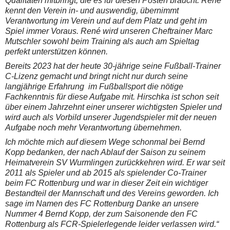
Qualitäten mitbringt, die es für diesen Posten braucht. René
kennt den Verein in- und auswendig, übernimmt
Verantwortung im Verein und auf dem Platz und geht im
Spiel immer Voraus. René wird unseren Cheftrainer Marc
Mutschler sowohl beim Training als auch am Spieltag
perfekt unterstützen können.
Bereits 2023 hat der heute 30-jährige seine Fußball-Trainer
C-Lizenz gemacht und bringt nicht nur durch seine
langjährige Erfahrung im Fußballsport die nötige
Fachkenntnis für diese Aufgabe mit. Hirschka ist schon seit
über einem Jahrzehnt einer unserer wichtigsten Spieler und
wird auch als Vorbild unserer Jugendspieler mit der neuen
Aufgabe noch mehr Verantwortung übernehmen.
Ich möchte mich auf diesem Wege schonmal bei Bernd
Kopp bedanken, der nach Ablauf der Saison zu seinem
Heimatverein SV Wurmlingen zurückkehren wird. Er war seit
2011 als Spieler und ab 2015 als spielender Co-Trainer
beim FC Rottenburg und war in dieser Zeit ein wichtiger
Bestandteil der Mannschaft und des Vereins geworden. Ich
sage im Namen des FC Rottenburg Danke an unsere
Nummer 4 Bernd Kopp, der zum Saisonende den FC
Rottenburg als FCR-Spielerlegende leider verlassen wird.“