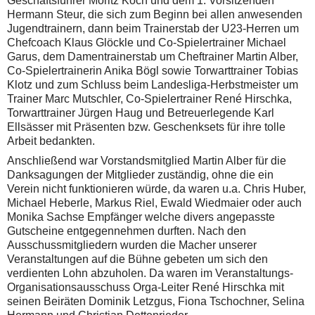
Geschäftsführer Moritz Koch und dem 1. Vorsitzenden
Hermann Steur, die sich zum Beginn bei allen anwesenden
Jugendtrainern, dann beim Trainerstab der U23-Herren um
Chefcoach Klaus Glöckle und Co-Spielertrainer Michael
Garus, dem Damentrainerstab um Cheftrainer Martin Alber,
Co-Spielertrainerin Anika Bögl sowie Torwarttrainer Tobias
Klotz und zum Schluss beim Landesliga-Herbstmeister um
Trainer Marc Mutschler, Co-Spielertrainer René Hirschka,
Torwarttrainer Jürgen Haug und Betreuerlegende Karl
Ellsässer mit Präsenten bzw. Geschenksets für ihre tolle
Arbeit bedankten.
Anschließend war Vorstandsmitglied Martin Alber für die
Danksagungen der Mitglieder zuständig, ohne die ein
Verein nicht funktionieren würde, da waren u.a. Chris Huber,
Michael Heberle, Markus Riel, Ewald Wiedmaier oder auch
Monika Sachse Empfänger welche divers angepasste
Gutscheine entgegennehmen durften. Nach den
Ausschussmitgliedern wurden die Macher unserer
Veranstaltungen auf die Bühne gebeten um sich den
verdienten Lohn abzuholen. Da waren im Veranstaltungs-
Organisationsausschuss Orga-Leiter René Hirschka mit
seinen Beiräten Dominik Letzgus, Fiona Tschochner, Selina