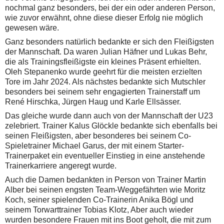
nochmal ganz besonders, bei der ein oder anderen Person,
wie zuvor erwähnt, ohne diese dieser Erfolg nie möglich
gewesen wäre.
Ganz besonders natürlich bedankte er sich den Fleißigsten
der Mannschaft. Da waren Julian Häfner und Lukas Behr,
die als Trainingsfleißigste ein kleines Präsent erhielten.
Oleh Stepanenko wurde geehrt für die meisten erzielten
Tore im Jahr 2024. Als nächstes bedankte sich Mutschler
besonders bei seinem sehr engagierten Trainerstaff um
René Hirschka, Jürgen Haug und Karle Ellsässer.
Das gleiche wurde dann auch von der Mannschaft der U23
zelebriert. Trainer Kalus Glöckle bedankte sich ebenfalls bei
seinen Fleißigsten, aber besonderes bei seinem Co-
Spieletrainer Michael Garus, der mit einem Starter-
Trainerpaket ein eventueller Einstieg in eine anstehende
Trainerkarriere angeregt wurde.
Auch die Damen bedankten in Person von Trainer Martin
Alber bei seinen engsten Team-Weggefährten wie Moritz
Koch, seiner spielenden Co-Trainerin Anika Bögl und
seinem Torwarttrainer Tobias Klotz, Aber auch wieder
wurden besondere Frauen mit ins Boot geholt, die mit zum