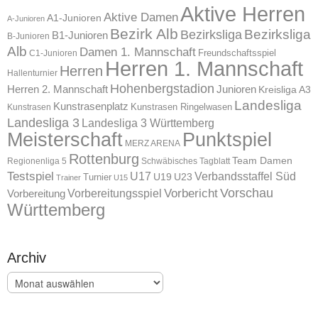
Aktive Herren
Aktive Damen
A1-Junioren
A-Junioren
Bezirk Alb
Bezirksliga
Bezirksliga
B1-Junioren
B-Junioren
Alb
Damen 1. Mannschaft
Freundschaftsspiel
C1-Junioren
Herren 1. Mannschaft
Herren
Hallenturnier
Hohenbergstadion
Herren 2. Mannschaft
Junioren
Kreisliga A3
Landesliga
Kunstrasenplatz
Kunstrasen Ringelwasen
Kunstrasen
Landesliga 3
Landesliga 3 Württemberg
Meisterschaft
Punktspiel
MERZ ARENA
Rottenburg
Team Damen
Regionenliga 5
Schwäbisches Tagblatt
Testspiel
U17
Verbandsstaffel Süd
U19
Turnier
U23
Trainer
U15
Vorschau
Vorbereitungsspiel
Vorbericht
Vorbereitung
Württemberg
Archiv
Archiv