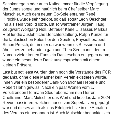
Schokoriegeln oder auch Kaffee immer für die Verpflegung
der Jungs sorgte und natürlich beim Chef selber Marc
Mutschler. Auch dem neuen Co-Spielertrainer René
Hirschka wurde sehr gelobt, so daß sogar Leon Oeschger
ihn als sein Vorbild lobte. Mit Torwarttrainer Jürgen Haug,
Zeugwart Wolfgang Noll, Betreuer Karle Ellsässer, Markus
Riel für die ausführliche Berichterstattung, Ralph Kunze für
die fantastischen Fotos bei den Spielen, Physiotherapeut
Simon Presch, der immer da war wenn es Blessuren und
ähnliches zu behandeln gab und Theo Seelmann, der im
Namen vieler treuen Fans ein Dankeschön entgegen nahm,
wurde ein besonderer Dank ausgesprochen mit einem
kleinen Präsent.
Last but not least wurden dann noch die Vorstände des FCR
gedankt, ohne diese Männer kein Verein existieren würde.
Ihnen war ein besonderer Dank von Michael Heberle und
Robert Hahn gewiss. Nach ein paar Worten vom 1.
Vorsitzenden Hermann Steur übernahm nun Herren-
Cheftrainer Marc Mutschler das Wort und lies das Jahr 2024
Revue passieren, welches nur so von Superlativen geprägt
war und dieses auch als das Erfolgreichste in die Annalen
des Vereins eingegangen ist. Auch Mutschler bedankte sich