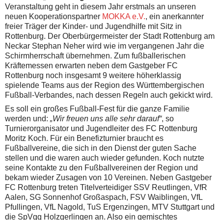
Veranstaltung geht in diesem Jahr erstmals an unseren
neuen Kooperationspartner
MOKKA e.V.
, ein anerkannter
freier Träger der Kinder- und Jugendhilfe mit Sitz in
Rottenburg. Der Oberbürgermeister der Stadt Rottenburg am
Neckar Stephan Neher wird wie im vergangenen Jahr die
Schirmherrschaft übernehmen. Zum fußballerischen
Kräftemessen erwarten neben dem Gastgeber FC
Rottenburg noch insgesamt 9 weitere höherklassig
spielende Teams aus der Region des Württembergischen
Fußball-Verbandes, nach dessen Regeln auch gekickt wird.
Es soll ein großes Fußball-Fest für die ganze Familie
werden und:
„Wir freuen uns alle sehr darauf“
, so
Turnierorganisator und Jugendleiter des FC Rottenburg
Moritz Koch. Für ein Benefizturnier braucht es
Fußballvereine, die sich in den Dienst der guten Sache
stellen und die waren auch wieder gefunden. Koch nutzte
seine Kontakte zu den Fußballvereinen der Region und
bekam wieder Zusagen von 10 Vereinen. Neben Gastgeber
FC Rottenburg treten Titelverteidiger SSV Reutlingen, VfR
Aalen, SG Sonnenhof Großaspach, FSV Waiblingen, VfL
Pfullingen, VfL Nagold, TuS Ergenzingen, MTV Stuttgart und
die SpVgg Holzgerlingen an. Also ein gemischtes