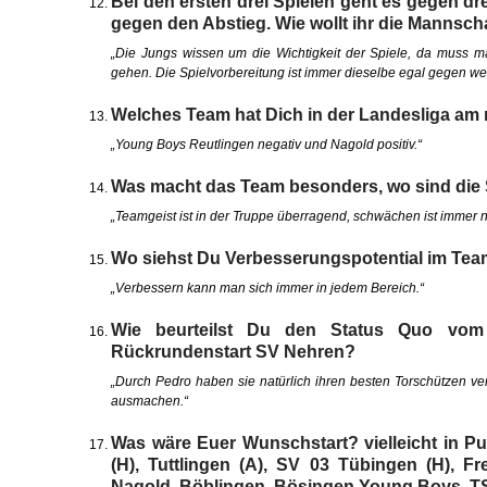
Bei den ersten drei Spielen geht es gegen dr
gegen den Abstieg. Wie wollt ihr die Mannscha
„Die Jungs wissen um die Wichtigkeit der Spiele, da muss 
gehen. Die Spielvorbereitung ist immer dieselbe egal gegen we
Welches Team hat Dich in der Landesliga am
„Young Boys Reutlingen negativ und Nagold positiv.“
Was macht das Team besonders, wo sind die
„Teamgeist ist in der Truppe überragend, schwächen ist immer
Wo siehst Du Verbesserungspotential im Te
„Verbessern kann man sich immer in jedem Bereich.“
Wie beurteilst Du den Status Quo vom
Rückrundenstart SV Nehren?
„Durch Pedro haben sie natürlich ihren besten Torschützen ve
ausmachen.“
Was wäre Euer Wunschstart? vielleicht in Pu
(H), Tuttlingen (A), SV 03 Tübingen (H), 
Nagold, Böblingen, Bösingen Young Boys, T