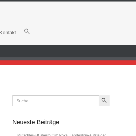
Kontakt
Search Button
Search
for:
Neueste Beiträge
Mutschler-Elf überrollt im Pokal Landesliga-Aufsteiger