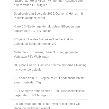
Nachruf auf Horst Milda – Wir nehmen Abschied von
einem treuen FC-Mitglied
Sportlerehrung Sportjahr 2025: Damen & Herren mit
Plakette ausgezeichnet
Klare 0:3-Niederlage der Mutschler-Elf gegen den
Topfavoriten FC Holzhausen
FC gewinnt wildes 6-Punkte-Spiel bei Calcio
Leinfelden-Echterdingen mit 2:0
Mutschler-Elf überzeugt beim 3:0-Sieg gegen den
Vorletzten FSV Waiblingen
DFB-Mobil war zu Gast und brachte modernes Training
ins Hohenbergstadion
FCR nach dem 3:1-Sieg beim VfB Friedrichshafen mit
einem perfekten Tag
FCR-Senioren trennen sich 1:1 im Freundschaftsspiel
gegen den TSV Ehningen
2:0-Heimsieg gegen Hofherrnweiler gibt dem FCR
Hoffnung im Abstiegskampf