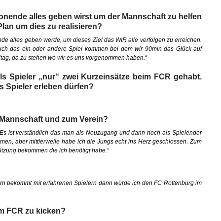
isonende alles geben wirst um der Mannschaft zu helfen
lan um dies zu realisieren?
ende alles geben werde, um dieses Ziel das WIR alle verfolgen zu erreichen.
auch das ein oder andere Spiel kommen bei dem wir 90min das Glück auf
ieltag, da zu stehen wo wir es uns vorgenommen haben.“
ls Spieler „nur“ zwei Kurzeinsätze beim FCR gehabt.
s Spieler erleben dürfen?
 Mannschaft und zum Verein?
. Es ist verständlich das man als Neuzugang und dann noch als Spielender
men, aber mittlerweile habe ich die Jungs echt ins Herz geschlossen. Zum
tützung bekommen die ich benötigt habe.“
ern bekommt mit erfahrenen Spielern dann würde ich den FC Rottenburg im
eim FCR zu kicken?