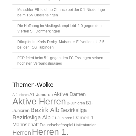
Mutschler-Elf ist ohne Chance bei der 0:1-Niederlage
beim TSV Oberensingen
Die Hoffnung im Abstiegskampf lebt: 1:0 gegen den
Vierten SF Dorfmerkingen
Dämpfer im Kreis-Derby: Mutschler-Elf verliert mit 2:5
bei der TSG Tübingen
FCR feiert beim 5:1 gegen den FC Esslingen seinen
höchsten Verbandsligasieg
Themen-Wolke
Aktive Damen
A1-Junioren
A-Junioren
Aktive Herren
B1-
B-Junioren
Bezirk Alb
Bezirksliga
Junioren
Bezirksliga Alb
Damen 1.
C1-Junioren
Mannschaft
Freundschaftsspiel
Hallenturnier
Herren 1.
Herren