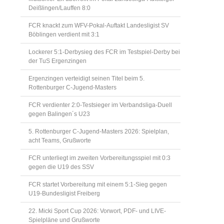
Deißlingen/Lauffen 8:0
FCR knackt zum WFV-Pokal-Auftakt Landesligist SV
Böblingen verdient mit 3:1
Lockerer 5:1-Derbysieg des FCR im Testspiel-Derby bei
der TuS Ergenzingen
Ergenzingen verteidigt seinen Titel beim 5.
Rottenburger C-Jugend-Masters
FCR verdienter 2:0-Testsieger im Verbandsliga-Duell
gegen Balingen´s U23
5. Rottenburger C-Jugend-Masters 2026: Spielplan,
acht Teams, Grußworte
FCR unterliegt im zweiten Vorbereitungsspiel mit 0:3
gegen die U19 des SSV
FCR startet Vorbereitung mit einem 5:1-Sieg gegen
U19-Bundesligist Freiberg
22. Micki Sport Cup 2026: Vorwort, PDF- und LIVE-
Spielpläne und Grußworte