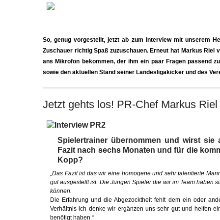
So, genug vorgestellt, jetzt ab zum Interview mit unserem He
Zuschauer richtig Spaß zuzuschauen. Erneut hat Markus Riel 
ans Mikrofon bekommen, der ihm ein paar Fragen passend zum
sowie den aktuellen Stand seiner Landesligakicker und des Vere
Jetzt gehts los! PR-Chef Markus Riel 
Spielertrainer übernommen und wirst sie a
Fazit nach sechs Monaten und für die kom
Kopp?
„Das Fazit ist das wir eine homogene und sehr talentierte Man
gut ausgestellt ist. Die Jungen Spieler die wir im Team haben 
können.
Die Erfahrung und die Abgezocktheit fehlt dem ein oder and
Verhältnis ich denke wir ergänzen uns sehr gut und helfen ei
benötigt haben.“