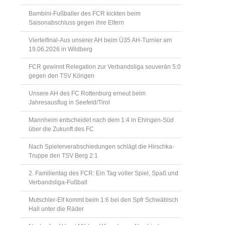
Bambini-Fußballer des FCR kickten beim
Saisonabschluss gegen ihre Eltern
Viertelfinal-Aus unserer AH beim Ü35 AH-Turnier am
19.06.2026 in Wildberg
FCR gewinnt Relegation zur Verbandsliga souverän 5:0
gegen den TSV Köngen
Unsere AH des FC Rottenburg erneut beim
Jahresausflug in Seefeld/Tirol
Mannheim entscheidet nach dem 1:4 in Ehingen-Süd
über die Zukunft des FC
Nach Spielerverabschiedungen schlägt die Hirschka-
Truppe den TSV Berg 2:1
2. Familientag des FCR: Ein Tag voller Spiel, Spaß und
Verbandsliga-Fußball
Mutschler-Elf kommt beim 1:6 bei den Spfr Schwäbisch
Hall unter die Räder