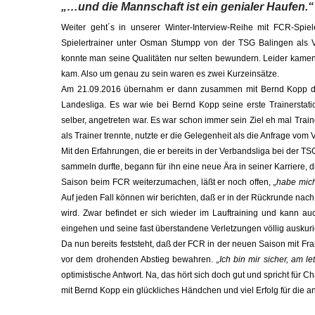
„…und die Mannschaft ist ein genialer Haufen.“
Weiter geht´s in unserer Winter-Interview-Reihe mit FCR-Spie
Spielertrainer unter Osman Stumpp von der TSG Balingen als Ver
konnte man seine Qualitäten nur selten bewundern. Leider kamen
kam. Also um genau zu sein waren es zwei Kurzeinsätze.
Am 21.09.2016 übernahm er dann zusammen mit Bernd Kopp das 
Landesliga. Es war wie bei Bernd Kopp seine erste Trainerstation
selber, angetreten war. Es war schon immer sein Ziel eh mal T
als Trainer trennte, nutzte er die Gelegenheit als die Anfrage vom
Mit den Erfahrungen, die er bereits in der Verbandsliga bei der 
sammeln durfte, begann für ihn eine neue Ära in seiner Karriere, di
Saison beim FCR weiterzumachen, läßt er noch offen,
„habe mich
Auf jeden Fall können wir berichten, daß er in der Rückrunde nach
wird. Zwar befindet er sich wieder im Lauftraining und kann au
eingehen und seine fast überstandene Verletzungen völlig auskuri
Da nun bereits feststeht, daß der FCR in der neuen Saison mit Fra
vor dem drohenden Abstieg bewahren.
„Ich bin mir sicher, am 
optimistische Antwort. Na, das hört sich doch gut und spricht für 
mit Bernd Kopp ein glückliches Händchen und viel Erfolg für die a