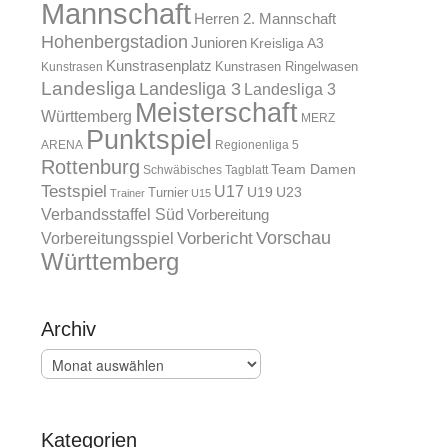
Mannschaft
Herren 2. Mannschaft
Hohenbergstadion
Junioren
Kreisliga A3
Kunstrasenplatz
Kunstrasen Ringelwasen
Kunstrasen
Landesliga
Landesliga 3
Landesliga 3
Meisterschaft
Württemberg
MERZ
Punktspiel
ARENA
Regionenliga 5
Rottenburg
Team Damen
Schwäbisches Tagblatt
Testspiel
U17
U19
Turnier
U23
Trainer
U15
Verbandsstaffel Süd
Vorbereitung
Vorschau
Vorbereitungsspiel
Vorbericht
Württemberg
Archiv
Archiv
Kategorien