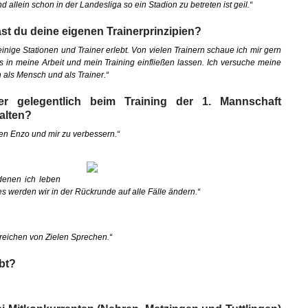
d allein schon in der Landesliga so ein Stadion zu betreten ist geil.“
ast du deine eigenen Trainerprinzipien?
inige Stationen und Trainer erlebt. Von vielen Trainern schaue ich mir gern
in meine Arbeit und mein Training einfließen lassen. Ich versuche meine
 als Mensch und als Trainer.“
er gelegentlich beim Training der 1. Mannschaft
alten?
en Enzo und mir zu verbessern.“
 denen ich leben
ies werden wir in der Rückrunde auf alle Fälle ändern.“
rreichen von Zielen Sprechen.“
bt?