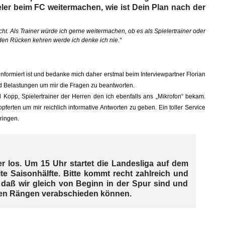
ieler beim FC weitermachen, wie ist Dein Plan nach der
ht. Als Trainer würde ich gerne weitermachen, ob es als Spielertrainer oder
ll den Rücken kehren werde ich denke ich nie.“
informiert ist und bedanke mich daher erstmal beim Interviewpartner Florian
 Belastungen um mir die Fragen zu beantworten.
d Kopp, Spielertrainer der Herren den ich ebenfalls ans „Mikrofon“ bekam.
pferten um mir reichlich informative Antworten zu geben. Ein toller Service
ringen.
 los. Um 15 Uhr startet die Landesliga auf dem
e Saisonhälfte. Bitte kommt recht zahlreich und
, daß wir gleich von Beginn in der Spur sind und
eren Rängen verabschieden können.