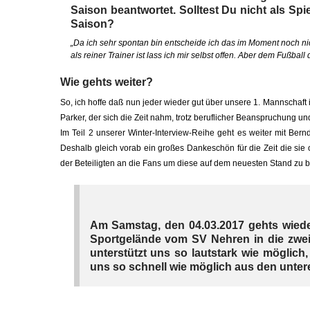
Saison beantwortet. Solltest Du nicht als Sp
Saison?
„Da ich sehr spontan bin entscheide ich das im Moment noch nic
als reiner Trainer ist lass ich mir selbst offen. Aber dem Fußba
Wie gehts weiter?
So, ich hoffe daß nun jeder wieder gut über unsere 1. Mannschaft 
Parker, der sich die Zeit nahm, trotz beruflicher
Beanspruchung
und
Im Teil 2 unserer Winter-Interview-Reihe geht es weiter mit Bern
Deshalb gleich vorab ein großes Dankeschön für die Zeit die sie o
der Beteiligten an die Fans um diese auf dem neuesten Stand zu b
Am Samstag, den 04.03.2017 gehts wieder
Sportgelände vom SV Nehren in die zweit
unterstützt uns so lautstark wie möglich
uns so schnell wie möglich aus den unt