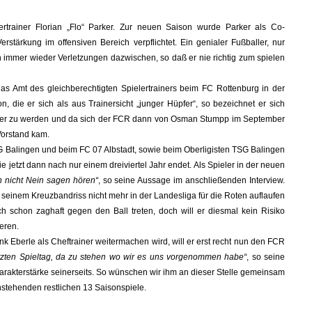
lertrainer Florian „Flo“ Parker. Zur neuen Saison wurde Parker als Co-
stärkung im offensiven Bereich verpflichtet. Ein genialer Fußballer, nur
 immer wieder Verletzungen dazwischen, so daß er nie richtig zum spielen
Amt des gleichberechtigten Spielertrainers beim FC Rottenburg in der
, die er sich als aus Trainersicht „junger Hüpfer“, so bezeichnet er sich
rainer zu werden und da sich der FCR dann von Osman Stumpp im September
 Vorstand kam.
TSG Balingen und beim FC 07 Albstadt, sowie beim Oberligisten TSG Balingen
e jetzt dann nach nur einem dreiviertel Jahr endet. Als Spieler in der neuen
 nicht Nein sagen hören“
, so seine Aussage im anschließenden Interview.
 seinem Kreuzbandriss nicht mehr in der Landesliga für die Roten auflaufen
ch schon zaghaft gegen den Ball treten, doch will er diesmal kein Risiko
eren.
nk Eberle als Cheftrainer weitermachen wird, will er erst recht nun den FCR
letzten Spieltag, da zu stehen wo wir es uns vorgenommen habe“
, so seine
Charakterstärke seinerseits. So wünschen wir ihm an dieser Stelle gemeinsam
nstehenden restlichen 13 Saisonspiele.