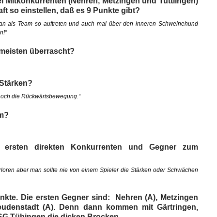
ei Mitkonkurrenten (Nehren, Metzingen und Tuttlingen)
ft so einstellen, daß es 9 Punkte gibt?
man als Team so auftreten und auch mal über den inneren Schweinehund
n!“
 meisten überrascht?
 Stärken?
 noch die Rückwärtsbewegung.“
am?
 ersten direkten Konkurrenten und Gegner zum
rloren aber man sollte nie von einem Spieler die Stärken oder Schwächen
nkte. Die ersten Gegner sind: Nehren (A), Metzingen
Freudenstadt (A). Denn dann kommen mit Gärtringen,
SG Tübingen die dicken Brocken.