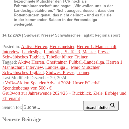
bezeichnete Mutschler den FCR noch als
Fahrstuhlmannschaft und sagte: „Wir wollen uns in der
Landesliga etablieren.“ Nicht ausgeschlossen, dass den
Rottenburgern genau das nicht gelingt – und es für sie
in der kommenden Saison in der Verbandsliga
weitergeht.
14.12.2024 | Südwest Presse/ Schwäbisches Taglatt Regionalsport
Posted in:
Aktive Herren
,
Herbstmeister
,
Herren 1. Mannschaft
,
Interview
,
Landesliga
,
Landesliga Staffel 3
,
Meister
,
Presse
,
Schwäbisches Tagblatt
,
Tabellenführer
,
Trainer
.
Tagged:
Aktive Herren
,
Cheftrainer
,
Fußball-Landesliga
,
Herren 1.
Mannschaft
,
Interview
,
Landesliga 3
,
Marc Mutschler
,
Schwäbisches Tagblatt
,
Südwest Presse
,
Trainer
.
Last Modified:
Dezember 29, 2024
‹
VoBa-Aktion SpendenAdvent 2024: Unser FC erhält
Spendenbetrag von 500,- €
Grußwort zur Jahreswende 2024/25 – Rückblick, Ziele, Erfolge und
Ehrenamt
›
Search for:
Search Button
Neueste Beiträge