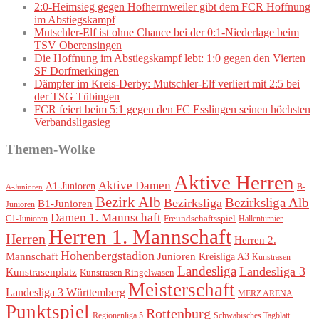
2:0-Heimsieg gegen Hofherrnweiler gibt dem FCR Hoffnung
im Abstiegskampf
Mutschler-Elf ist ohne Chance bei der 0:1-Niederlage beim
TSV Oberensingen
Die Hoffnung im Abstiegskampf lebt: 1:0 gegen den Vierten
SF Dorfmerkingen
Dämpfer im Kreis-Derby: Mutschler-Elf verliert mit 2:5 bei
der TSG Tübingen
FCR feiert beim 5:1 gegen den FC Esslingen seinen höchsten
Verbandsligasieg
Themen-Wolke
Aktive Herren
Aktive Damen
A1-Junioren
B-
A-Junioren
Bezirk Alb
Bezirksliga Alb
Bezirksliga
B1-Junioren
Junioren
Damen 1. Mannschaft
Freundschaftsspiel
Hallenturnier
C1-Junioren
Herren 1. Mannschaft
Herren
Herren 2.
Hohenbergstadion
Mannschaft
Junioren
Kreisliga A3
Kunstrasen
Landesliga
Landesliga 3
Kunstrasenplatz
Kunstrasen Ringelwasen
Meisterschaft
Landesliga 3 Württemberg
MERZ ARENA
Punktspiel
Rottenburg
Regionenliga 5
Schwäbisches Tagblatt