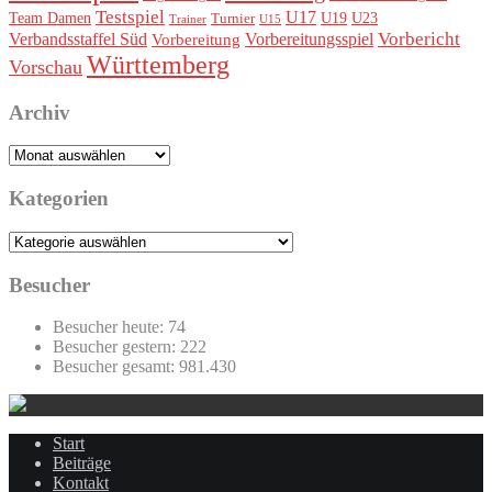
Testspiel
U17
Team Damen
U19
Turnier
U23
Trainer
U15
Vorbereitungsspiel
Vorbericht
Verbandsstaffel Süd
Vorbereitung
Württemberg
Vorschau
Archiv
Archiv
Kategorien
Kategorien
Besucher
Besucher heute:
74
Besucher gestern:
222
Besucher gesamt:
981.430
Start
Beiträge
Kontakt