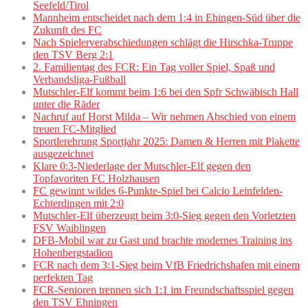
Seefeld/Tirol
Mannheim entscheidet nach dem 1:4 in Ehingen-Süd über die
Zukunft des FC
Nach Spielerverabschiedungen schlägt die Hirschka-Truppe
den TSV Berg 2:1
2. Familientag des FCR: Ein Tag voller Spiel, Spaß und
Verbandsliga-Fußball
Mutschler-Elf kommt beim 1:6 bei den Spfr Schwäbisch Hall
unter die Räder
Nachruf auf Horst Milda – Wir nehmen Abschied von einem
treuen FC-Mitglied
Sportlerehrung Sportjahr 2025: Damen & Herren mit Plakette
ausgezeichnet
Klare 0:3-Niederlage der Mutschler-Elf gegen den
Topfavoriten FC Holzhausen
FC gewinnt wildes 6-Punkte-Spiel bei Calcio Leinfelden-
Echterdingen mit 2:0
Mutschler-Elf überzeugt beim 3:0-Sieg gegen den Vorletzten
FSV Waiblingen
DFB-Mobil war zu Gast und brachte modernes Training ins
Hohenbergstadion
FCR nach dem 3:1-Sieg beim VfB Friedrichshafen mit einem
perfekten Tag
FCR-Senioren trennen sich 1:1 im Freundschaftsspiel gegen
den TSV Ehningen