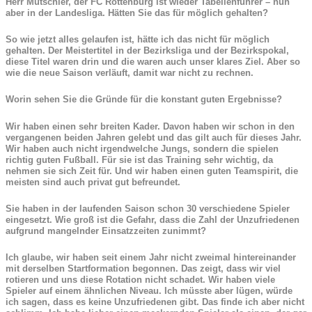
Herr Mutschler, der FC Rottenburg ist wieder Tabellenführer – nun
aber in der Landesliga. Hätten Sie das für möglich gehalten?
So wie jetzt alles gelaufen ist, hätte ich das nicht für möglich
gehalten. Der Meistertitel in der Bezirksliga und der Bezirkspokal,
diese Titel waren drin und die waren auch unser klares Ziel. Aber so
wie die neue Saison verläuft, damit war nicht zu rechnen.
Worin sehen Sie die Gründe für die konstant guten Ergebnisse?
Wir haben einen sehr breiten Kader. Davon haben wir schon in den
vergangenen beiden Jahren gelebt und das gilt auch für dieses Jahr.
Wir haben auch nicht irgendwelche Jungs, sondern die spielen
richtig guten Fußball. Für sie ist das Training sehr wichtig, da
nehmen sie sich Zeit für. Und wir haben einen guten Teamspirit, die
meisten sind auch privat gut befreundet.
Sie haben in der laufenden Saison schon 30 verschiedene Spieler
eingesetzt. Wie groß ist die Gefahr, dass die Zahl der Unzufriedenen
aufgrund mangelnder Einsatzzeiten zunimmt?
Ich glaube, wir haben seit einem Jahr nicht zweimal hintereinander
mit derselben Startformation begonnen. Das zeigt, dass wir viel
rotieren und uns diese Rotation nicht schadet. Wir haben viele
Spieler auf einem ähnlichen Niveau. Ich müsste aber lügen, würde
ich sagen, dass es keine Unzufriedenen gibt. Das finde ich aber nicht