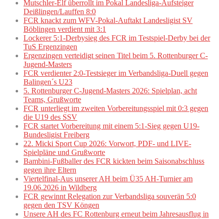
Mutschler-Elf überrollt im Pokal Landesliga-Aufsteiger
Deißlingen/Lauffen 8:0
FCR knackt zum WFV-Pokal-Auftakt Landesligist SV
Böblingen verdient mit 3:1
Lockerer 5:1-Derbysieg des FCR im Testspiel-Derby bei der
TuS Ergenzingen
Ergenzingen verteidigt seinen Titel beim 5. Rottenburger C-
Jugend-Masters
FCR verdienter 2:0-Testsieger im Verbandsliga-Duell gegen
Balingen´s U23
5. Rottenburger C-Jugend-Masters 2026: Spielplan, acht
Teams, Grußworte
FCR unterliegt im zweiten Vorbereitungsspiel mit 0:3 gegen
die U19 des SSV
FCR startet Vorbereitung mit einem 5:1-Sieg gegen U19-
Bundesligist Freiberg
22. Micki Sport Cup 2026: Vorwort, PDF- und LIVE-
Spielpläne und Grußworte
Bambini-Fußballer des FCR kickten beim Saisonabschluss
gegen ihre Eltern
Viertelfinal-Aus unserer AH beim Ü35 AH-Turnier am
19.06.2026 in Wildberg
FCR gewinnt Relegation zur Verbandsliga souverän 5:0
gegen den TSV Köngen
Unsere AH des FC Rottenburg erneut beim Jahresausflug in