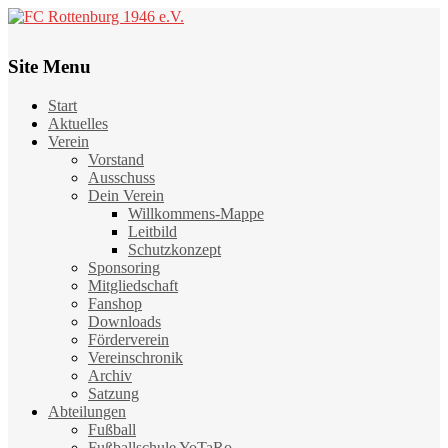
Site Menu
Start
Aktuelles
Verein
Vorstand
Ausschuss
Dein Verein
Willkommens-Mappe
Leitbild
Schutzkonzept
Sponsoring
Mitgliedschaft
Fanshop
Downloads
Förderverein
Vereinschronik
Archiv
Satzung
Abteilungen
Fußball
Fußballschule YoTaRo