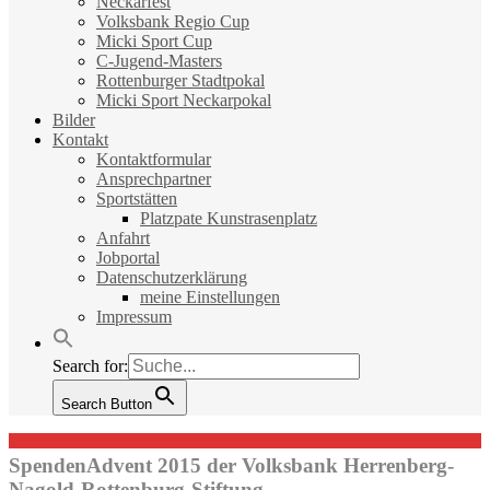
Neckarfest
Volksbank Regio Cup
Micki Sport Cup
C-Jugend-Masters
Rottenburger Stadtpokal
Micki Sport Neckarpokal
Bilder
Kontakt
Kontaktformular
Ansprechpartner
Sportstätten
Platzpate Kunstrasenplatz
Anfahrt
Jobportal
Datenschutzerklärung
meine Einstellungen
Impressum
Search for:
Search Button
SpendenAdvent 2015 der Volksbank Herrenberg-
Nagold-Rottenburg-Stiftung