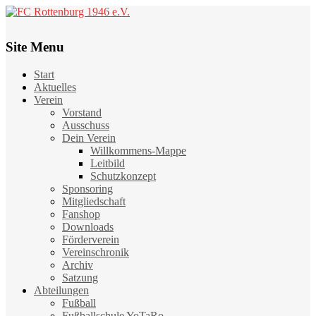
Site Menu
Start
Aktuelles
Verein
Vorstand
Ausschuss
Dein Verein
Willkommens-Mappe
Leitbild
Schutzkonzept
Sponsoring
Mitgliedschaft
Fanshop
Downloads
Förderverein
Vereinschronik
Archiv
Satzung
Abteilungen
Fußball
Fußballschule YoTaRo