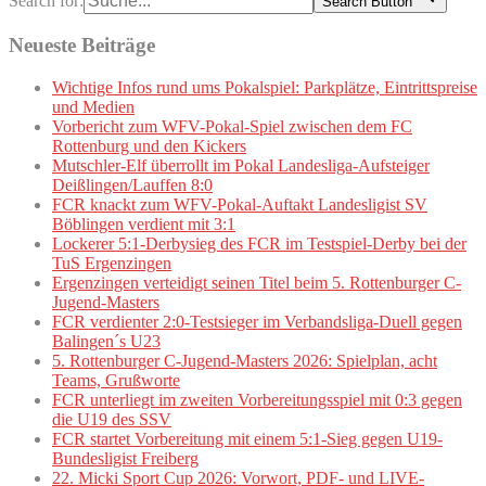
Search for:
Search Button
Neueste Beiträge
Wichtige Infos rund ums Pokalspiel: Parkplätze, Eintrittspreise
und Medien
Vorbericht zum WFV-Pokal-Spiel zwischen dem FC
Rottenburg und den Kickers
Mutschler-Elf überrollt im Pokal Landesliga-Aufsteiger
Deißlingen/Lauffen 8:0
FCR knackt zum WFV-Pokal-Auftakt Landesligist SV
Böblingen verdient mit 3:1
Lockerer 5:1-Derbysieg des FCR im Testspiel-Derby bei der
TuS Ergenzingen
Ergenzingen verteidigt seinen Titel beim 5. Rottenburger C-
Jugend-Masters
FCR verdienter 2:0-Testsieger im Verbandsliga-Duell gegen
Balingen´s U23
5. Rottenburger C-Jugend-Masters 2026: Spielplan, acht
Teams, Grußworte
FCR unterliegt im zweiten Vorbereitungsspiel mit 0:3 gegen
die U19 des SSV
FCR startet Vorbereitung mit einem 5:1-Sieg gegen U19-
Bundesligist Freiberg
22. Micki Sport Cup 2026: Vorwort, PDF- und LIVE-