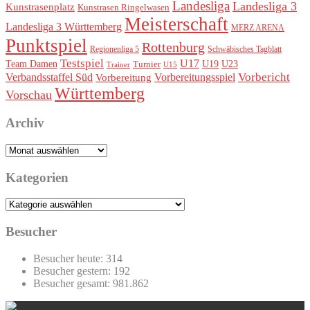
Landesliga
Landesliga 3
Kunstrasenplatz
Kunstrasen Ringelwasen
Meisterschaft
Landesliga 3 Württemberg
MERZ ARENA
Punktspiel
Rottenburg
Regionenliga 5
Schwäbisches Tagblatt
Testspiel
U17
Team Damen
U19
Turnier
U23
Trainer
U15
Vorbereitungsspiel
Vorbericht
Verbandsstaffel Süd
Vorbereitung
Württemberg
Vorschau
Archiv
Archiv
Kategorien
Kategorien
Besucher
Besucher heute:
314
Besucher gestern:
192
Besucher gesamt:
981.862