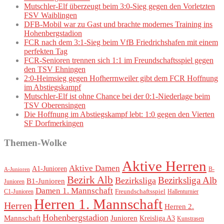
Mutschler-Elf überzeugt beim 3:0-Sieg gegen den Vorletzten
FSV Waiblingen
DFB-Mobil war zu Gast und brachte modernes Training ins
Hohenbergstadion
FCR nach dem 3:1-Sieg beim VfB Friedrichshafen mit einem
perfekten Tag
FCR-Senioren trennen sich 1:1 im Freundschaftsspiel gegen
den TSV Ehningen
2:0-Heimsieg gegen Hofherrnweiler gibt dem FCR Hoffnung
im Abstiegskampf
Mutschler-Elf ist ohne Chance bei der 0:1-Niederlage beim
TSV Oberensingen
Die Hoffnung im Abstiegskampf lebt: 1:0 gegen den Vierten
SF Dorfmerkingen
Themen-Wolke
Aktive Herren
Aktive Damen
A1-Junioren
B-
A-Junioren
Bezirk Alb
Bezirksliga Alb
Bezirksliga
B1-Junioren
Junioren
Damen 1. Mannschaft
Freundschaftsspiel
Hallenturnier
C1-Junioren
Herren 1. Mannschaft
Herren
Herren 2.
Hohenbergstadion
Mannschaft
Junioren
Kreisliga A3
Kunstrasen