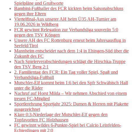
Spielpläne und Grußworte
Bambini-Fußballer des FCR kickten beim Saisonabschluss
gegen ihre Eltern
Viertelfinal-Aus unserer AH beim Ü35 AH-Turnier am
19.06.2026 in Wildberg
FCR gewinnt Relegation zur Verbandsliga souverän 5:0
gegen den TSV Köngen
Unsere AH des FC Rottenburg erneut beim Jahresausflug in
Seefeld/Tirol
Mannheim entscheidet nach dem 1:4 in Ehingen-Süd über die
Zukunft des FC
Nach Spielerverabschiedungen schlägt die Hirschka-Truppe
den TSV Berg 2:1
2. Familientag des FCR: Ein Tag voller Spiel, Spaß und
Verbandsliga-Fußball
Mutschler-Elf kommt beim 1:6 bei den Spfr Schwäbisch Hall
unter die Räder
Nachruf auf Horst Milda – Wir nehmen Abschied von einem
treuen FC-Mitglied
Sportlerehrung Sportjahr 2025: Damen & Herren mit Plakette
ausgezeichnet
Klare 0:3-Niederlage der Mutschler-Elf gegen den
Topfavoriten FC Holzhausen
FC gewinnt wildes 6-Punkte-Spiel bei Calcio Leinfelden-
Echterdingen mit 2:0