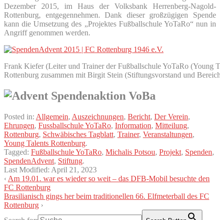
Dezember 2015, im Haus der Volksbank Herrenberg-Nagold-
Rottenburg, entgegennehmen. Dank dieser großzügigen Spende
kann die Umsetzung des „Projektes Fußballschule YoTaRo“ nun in
Angriff genommen werden.
Frank Kiefer (Leiter und Trainer der Fußballschule YoTaRo (Young 
Rottenburg zusammen mit Birgit Stein (Stiftungsvorstand und Bereich
Posted in:
Allgemein
,
Auszeichnungen
,
Bericht
,
Der Verein
,
Ehrungen
,
Fussballschule YoTaRo
,
Information
,
Mitteilung
,
Rottenburg
,
Schwäbisches Tagblatt
,
Trainer
,
Veranstaltungen
,
Young Talents Rottenburg
.
Tagged:
Fußballschule YoTaRo
,
Michalis Potsou
,
Projekt
,
Spenden
,
SpendenAdvent
,
Stiftung
.
Last Modified:
April 21, 2023
‹
Am 19.01. war es wieder so weit – das DFB-Mobil besuchte den
FC Rottenburg
Brasilianisch gings her beim traditionellen 66. Elfmeterball des FC
Rottenburg
›