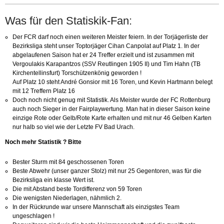
Was für den Statiskik-Fan:
Der FCR darf noch einen weiteren Meister feiern. In der Torjägerliste der
Bezirksliga steht
unser Toptorjäger
Cihan Canpolat auf Platz 1. In der
abgelaufenen Saison hat er 24 Treffer erzielt und ist zusammen mit
Vergoulakis Karapantzos (SSV Reutlingen 1905 II) und Tim Hahn (TB
Kirchentellinsfurt) Torschützenkönig geworden !
Auf Platz 10 steht André Gonsior mit 16 Toren, und Kevin Hartmann belegt
mit 12 Treffern Platz 16
Doch noch nicht genug mit Statistik. Als Meister wurde der FC Rottenburg
auch noch Sieger in der Fairplaywertung. Man hat in dieser Saison keine
einzige Rote oder Gelb/Rote Karte erhalten und mit nur 46 Gelben Karten
nur halb so viel wie der Letzte FV Bad Urach.
Noch mehr Statistik ? Bitte
Bester Sturm mit 84 geschossenen Toren
Beste Abwehr (unser ganzer Stolz) mit nur 25 Gegentoren, was für die
Bezirksliga ein klasse Wert ist.
Die mit Abstand beste Tordifferenz von 59 Toren
Die wenigsten Niederlagen, nähmlich 2.
In der Rückrunde war unsere Mannschaft als einzigstes Team
ungeschlagen !