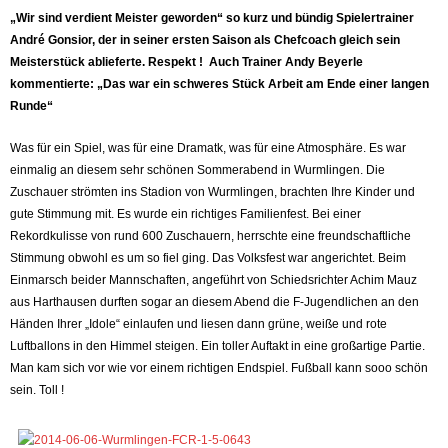
„Wir sind verdient Meister geworden“ so kurz und bündig Spielertrainer
André Gonsior, der in seiner ersten Saison als Chefcoach gleich sein
Meisterstück ablieferte. Respekt ! Auch Trainer Andy Beyerle
kommentierte: „Das war ein schweres Stück Arbeit am Ende einer langen
Runde“
Was für ein Spiel, was für eine Dramatk, was für eine Atmosphäre. Es war
einmalig an diesem sehr schönen Sommerabend in Wurmlingen. Die
Zuschauer strömten ins Stadion von Wurmlingen, brachten Ihre Kinder und
gute Stimmung mit. Es wurde ein richtiges Familienfest. Bei einer
Rekordkulisse von rund 600 Zuschauern, herrschte eine freundschaftliche
Stimmung obwohl es um so fiel ging. Das Volksfest war angerichtet. Beim
Einmarsch beider Mannschaften, angeführt von Schiedsrichter Achim Mauz
aus Harthausen durften sogar an diesem Abend die F-Jugendlichen an den
Händen Ihrer „Idole“ einlaufen und liesen dann grüne, weiße und rote
Luftballons in den Himmel steigen. Ein toller Auftakt in eine großartige Partie.
Man kam sich vor wie vor einem richtigen Endspiel. Fußball kann sooo schön
sein. Toll !