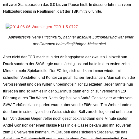
mit zwei Glanzparaden das 0:0 bis zur Pause hielt. In dieser erfuhr man vom
Halbzeitergebnis in Reutlingen, daß der TBK mit 3:0 führte.
Abwehrrecke Rene Hirschka (5) hat hier absolute Lufthoheit und war einer
der Garanten beim diesjährigen Meistertitel
Aber nicht der FCR machte in der Anfangsphase der zweiten Halbzeit nun
Druck sondern der SVW legte nun mächtig los und hatte in den ersten zehn
Minuten mehr Spielanteile. Der FC fing sich und kam immer wieder mit
schnellen Vorstößen und Konter zu gefährlichen Torchancen. Man sah nun die
Verbissenheit und den Willen unbedingt ein Tor zu erzielen. Jeder rannte nun
für jeden und so kam es in der 51.Minute dann endlich zur verdienten 1:0
Führung durch Tim Weber. Nach Kopfball von André Gonsior, der wieder vom
SVW-Torhüter klasse pariert wurde aber vor die Füße von Tim Weber landete,
der dann in seiner typischen Weise sich den Ball zurecht legte und unhaltbar
traf. Von diesem Gegentreffer noch geschockt traf dann eine Minute später
André Gonsior, der einen klasse Pass in die Gasse bekam und Ihn souverän
zum 2:0 verwerten konnten. Im Glauben eines sicheren Sieges wurde das
Spiel zum Teil eingestellt und es wurde einen Gang zurückgeschaltet. Der