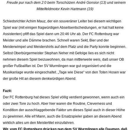
Freude pur nach dem 2:0 beim Torschützen André Gonsior (13) und seinem
Mittelfeldmotor Kevin Hartmann (19)
Schiedsrichter Achim Mauz
, der ein souveräner Leiter bei diesem wichtigen
Spiel war (mit einigen fragwürdigen Abseitsentscheidungen, er hat halt keine
Assistenten) pfiff das Spiel dann um 20:46 Uhr ab. Der FC Rottenburg war
Meister und alle Dämme brachen. Schnell waren Sekt, Bier und der
Meisterwimpel und Meistershirts auf dem Platz und die Party konnte beginnen.
Selbst Oberbürgermeister Stephan Neher mit Gefolge lies es sich nicht
nehmen diesem Spiel beizuwohnen, da man mittlerweile weis, daß unser OB
großer Fußballfan ist. Der SV Wurmlingen war gut organisiert und die
Musikanlage wurde eingeschaltet. „Tage wie Diese“ von den Toten Hosen war
der große Hit an diesem denkwürdigen Abend.
Fazit:
Der FC Rottenburg hat dieses Spiel völlig verdient gewonnen, wenn auch ein
oder zwei Tore zu hoch. Aber hier waren die Routine, Cleverness und
Kondition der ausschlaggebende Faktor um dieses Spiel auch in dieser Höhe
zu gewinnen. Alle elf Mann, auch die Ersatzspieler gaben an diesem Abend
wirklich alles um den Meistertitel einzufahren.
Wir, vom FC Rottenburg drücken nun dem SV Wurmlingen alle Daumen, daß