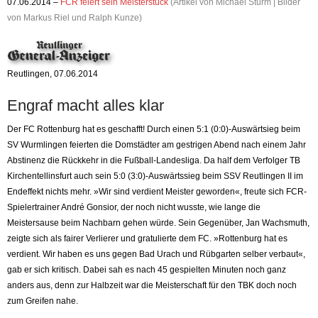
07.06.2014 –
FCR feiert sein Meisterstück
(Artikel von Michael Sturm | Bilder
von Markus Riel und Ralph Kunze)
Reutlingen, 07.06.2014
Engraf macht alles klar
Der FC Rottenburg hat es geschafft! Durch einen 5:1 (0:0)-Auswärtsieg beim
SV Wurmlingen feierten die Domstädter am gestrigen Abend nach einem Jahr
Abstinenz die Rückkehr in die Fußball-Landesliga. Da half dem Verfolger TB
Kirchentellinsfurt auch sein 5:0 (3:0)-Auswärtssieg beim SSV Reutlingen II im
Endeffekt nichts mehr. »Wir sind verdient Meister geworden«, freute sich FCR-
Spielertrainer André Gonsior, der noch nicht wusste, wie lange die
Meistersause beim Nachbarn gehen würde. Sein Gegenüber, Jan Wachsmuth,
zeigte sich als fairer Verlierer und gratulierte dem FC. »Rottenburg hat es
verdient. Wir haben es uns gegen Bad Urach und Rübgarten selber verbaut«,
gab er sich kritisch. Dabei sah es nach 45 gespielten Minuten noch ganz
anders aus, denn zur Halbzeit war die Meisterschaft für den TBK doch noch
zum Greifen nahe.