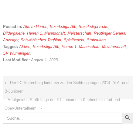
Posted in:
Aktive Herren
,
Bezirksliga Alb
,
Bezirksliga-Ecke
,
Bildergalerie
,
Herren 1. Mannschaft
,
Meisterschaft
,
Reutlinger General
Anzeiger
,
Schwäbisches Tagblatt
,
Spielbericht
,
Statistiken
.
Tagged:
Aktive
,
Bezirksliga Alb
,
Herren 1. Mannschaft
,
Meisterschaft
,
SV Wurmlingen
.
Last Modified:
August 1, 2023
‹
Der FC Rottenburg ladet ein zu den Sichtungstagen 2014 für A- und
B-Junioren
Erfolgreiche Staffeltage der F1-Junioren in Kirchentellinsfurt und
Ober/Untertalheim
›
Search Button
Search
for: