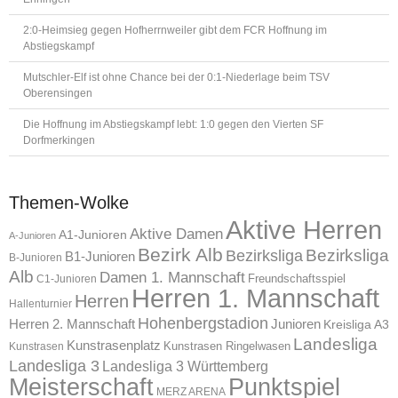
2:0-Heimsieg gegen Hofherrnweiler gibt dem FCR Hoffnung im
Abstiegskampf
Mutschler-Elf ist ohne Chance bei der 0:1-Niederlage beim TSV
Oberensingen
Die Hoffnung im Abstiegskampf lebt: 1:0 gegen den Vierten SF
Dorfmerkingen
Themen-Wolke
Aktive Herren
Aktive Damen
A1-Junioren
A-Junioren
Bezirk Alb
Bezirksliga
Bezirksliga
B1-Junioren
B-Junioren
Alb
Damen 1. Mannschaft
Freundschaftsspiel
C1-Junioren
Herren 1. Mannschaft
Herren
Hallenturnier
Hohenbergstadion
Herren 2. Mannschaft
Junioren
Kreisliga A3
Landesliga
Kunstrasenplatz
Kunstrasen Ringelwasen
Kunstrasen
Landesliga 3
Landesliga 3 Württemberg
Meisterschaft
Punktspiel
MERZ ARENA