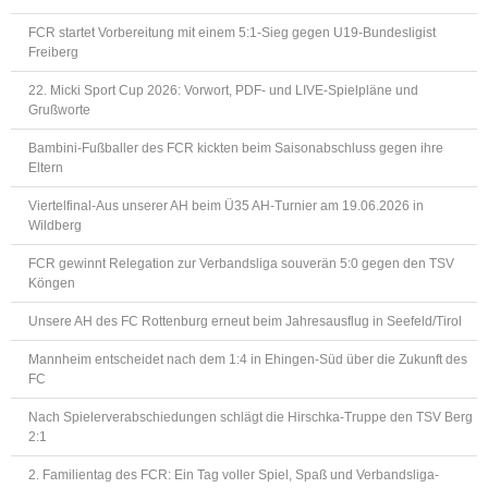
FCR startet Vorbereitung mit einem 5:1-Sieg gegen U19-Bundesligist
Freiberg
22. Micki Sport Cup 2026: Vorwort, PDF- und LIVE-Spielpläne und
Grußworte
Bambini-Fußballer des FCR kickten beim Saisonabschluss gegen ihre
Eltern
Viertelfinal-Aus unserer AH beim Ü35 AH-Turnier am 19.06.2026 in
Wildberg
FCR gewinnt Relegation zur Verbandsliga souverän 5:0 gegen den TSV
Köngen
Unsere AH des FC Rottenburg erneut beim Jahresausflug in Seefeld/Tirol
Mannheim entscheidet nach dem 1:4 in Ehingen-Süd über die Zukunft des
FC
Nach Spielerverabschiedungen schlägt die Hirschka-Truppe den TSV Berg
2:1
2. Familientag des FCR: Ein Tag voller Spiel, Spaß und Verbandsliga-