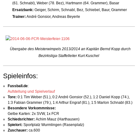
(61. Schnabl), Weber (78. Bez), Hartmann (64. Grammer), Basar
Ersatzbank:
Geiger, Schirm, Schnabl, Bez, Schiebel, Baur, Grammer
Trainer:
André Gonsior, Andreas Beyerle
Übergabe des Meisterwimpels 2013/2014 an Kapitän Bernd Kopp durch
Bezirksliga-Staffelleiter Kurt Kuschel
Spieleinfos:
Fussball.de
:
Aufstellung und Spielverlauf
Tore:
0:1 Tim Weber (51.), 0:2 André Gonsior (52.), 1:2 Daniel Kopp (74.),
1:3 Fabian Grammer (79.), 1:4 Arthur Engraf (81.), 1:5 Marlon Schnabl (83.)
Besondere Vorkommnisse:
Gelbe Karten: 2x SVW, 1x FCR
Schiedsrichter:
Achim Mauz (Harthausen)
Spielort:
Sportplatz Wurmlingen
(Rasenplatz)
Zuschauer:
ca.600