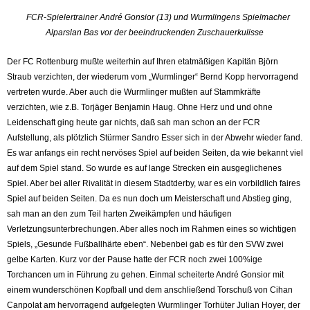
FCR-Spielertrainer André Gonsior (13) und Wurmlingens Spielmacher
Alparslan Bas vor der beeindruckenden Zuschauerkulisse
Der FC Rottenburg mußte weiterhin auf Ihren etatmäßigen Kapitän Björn
Straub verzichten, der wiederum vom „Wurmlinger“ Bernd Kopp hervorragend
vertreten wurde. Aber auch die Wurmlinger mußten auf Stammkräfte
verzichten, wie z.B. Torjäger Benjamin Haug. Ohne Herz und und ohne
Leidenschaft ging heute gar nichts, daß sah man schon an der FCR
Aufstellung, als plötzlich Stürmer Sandro Esser sich in der Abwehr wieder fand.
Es war anfangs ein recht nervöses Spiel auf beiden Seiten, da wie bekannt viel
auf dem Spiel stand. So wurde es auf lange Strecken ein ausgeglichenes
Spiel. Aber bei aller Rivalität in diesem Stadtderby, war es ein vorbildlich faires
Spiel auf beiden Seiten. Da es nun doch um Meisterschaft und Abstieg ging,
sah man an den zum Teil harten Zweikämpfen und häufigen
Verletzungsunterbrechungen. Aber alles noch im Rahmen eines so wichtigen
Spiels, „Gesunde Fußballhärte eben“. Nebenbei gab es für den SVW zwei
gelbe Karten. Kurz vor der Pause hatte der FCR noch zwei 100%ige
Torchancen um in Führung zu gehen. Einmal scheiterte André Gonsior mit
einem wunderschönen Kopfball und dem anschließend Torschuß von Cihan
Canpolat am hervorragend aufgelegten Wurmlinger Torhüter Julian Hoyer, der