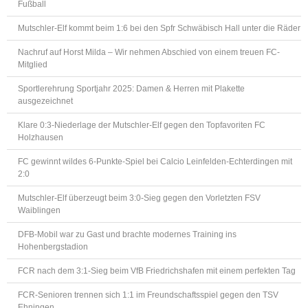
Fußball
Mutschler-Elf kommt beim 1:6 bei den Spfr Schwäbisch Hall unter die Räder
Nachruf auf Horst Milda – Wir nehmen Abschied von einem treuen FC-
Mitglied
Sportlerehrung Sportjahr 2025: Damen & Herren mit Plakette
ausgezeichnet
Klare 0:3-Niederlage der Mutschler-Elf gegen den Topfavoriten FC
Holzhausen
FC gewinnt wildes 6-Punkte-Spiel bei Calcio Leinfelden-Echterdingen mit
2:0
Mutschler-Elf überzeugt beim 3:0-Sieg gegen den Vorletzten FSV
Waiblingen
DFB-Mobil war zu Gast und brachte modernes Training ins
Hohenbergstadion
FCR nach dem 3:1-Sieg beim VfB Friedrichshafen mit einem perfekten Tag
FCR-Senioren trennen sich 1:1 im Freundschaftsspiel gegen den TSV
Ehningen