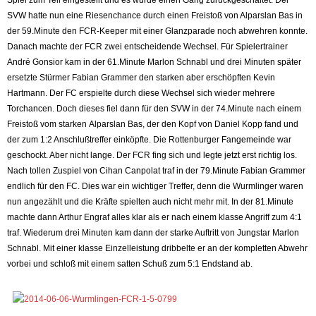
SVW hatte nun eine Riesenchance durch einen Freistoß von Alparslan Bas in
der 59.Minute den FCR-Keeper mit einer Glanzparade noch abwehren konnte.
Danach machte der FCR zwei entscheidende Wechsel. Für Spielertrainer
André Gonsior kam in der 61.Minute Marlon Schnabl und drei Minuten später
ersetzte Stürmer Fabian Grammer den starken aber erschöpften Kevin
Hartmann. Der FC erspielte durch diese Wechsel sich wieder mehrere
Torchancen. Doch dieses fiel dann für den SVW in der 74.Minute nach einem
Freistoß vom starken Alparslan Bas, der den Kopf von Daniel Kopp fand und
der zum 1:2 Anschlußtreffer einköpfte. Die Rottenburger Fangemeinde war
geschockt. Aber nicht lange. Der FCR fing sich und legte jetzt erst richtig los.
Nach tollen Zuspiel von Cihan Canpolat traf in der 79.Minute Fabian Grammer
endlich für den FC. Dies war ein wichtiger Treffer, denn die Wurmlinger waren
nun angezählt und die Kräfte spielten auch nicht mehr mit. In der 81.Minute
machte dann Arthur Engraf alles klar als er nach einem klasse Angriff zum 4:1
traf. Wiederum drei Minuten kam dann der starke Auftritt von Jungstar Marlon
Schnabl. Mit einer klasse Einzelleistung dribbelte er an der kompletten Abwehr
vorbei und schloß mit einem satten Schuß zum 5:1 Endstand ab.