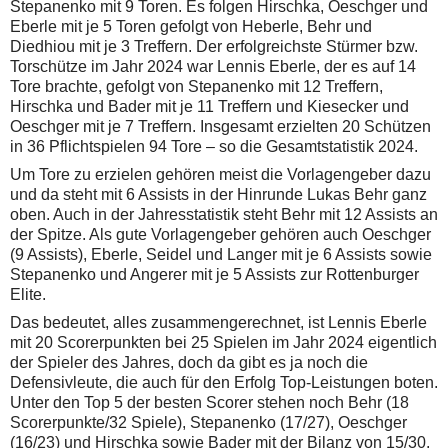
Stepanenko mit 9 Toren. Es folgen Hirschka, Oeschger und
Eberle mit je 5 Toren gefolgt von Heberle, Behr und
Diedhiou mit je 3 Treffern. Der erfolgreichste Stürmer bzw.
Torschütze im Jahr 2024 war Lennis Eberle, der es auf 14
Tore brachte, gefolgt von Stepanenko mit 12 Treffern,
Hirschka und Bader mit je 11 Treffern und Kiesecker und
Oeschger mit je 7 Treffern. Insgesamt erzielten 20 Schützen
in 36 Pflichtspielen 94 Tore – so die Gesamtstatistik 2024.
Um Tore zu erzielen gehören meist die Vorlagengeber dazu
und da steht mit 6 Assists in der Hinrunde Lukas Behr ganz
oben. Auch in der Jahresstatistik steht Behr mit 12 Assists an
der Spitze. Als gute Vorlagengeber gehören auch Oeschger
(9 Assists), Eberle, Seidel und Langer mit je 6 Assists sowie
Stepanenko und Angerer mit je 5 Assists zur Rottenburger
Elite.
Das bedeutet, alles zusammengerechnet, ist Lennis Eberle
mit 20 Scorerpunkten bei 25 Spielen im Jahr 2024 eigentlich
der Spieler des Jahres, doch da gibt es ja noch die
Defensivleute, die auch für den Erfolg Top-Leistungen boten.
Unter den Top 5 der besten Scorer stehen noch Behr (18
Scorerpunkte/32 Spiele), Stepanenko (17/27), Oeschger
(16/23) und Hirschka sowie Bader mit der Bilanz von 15/30.