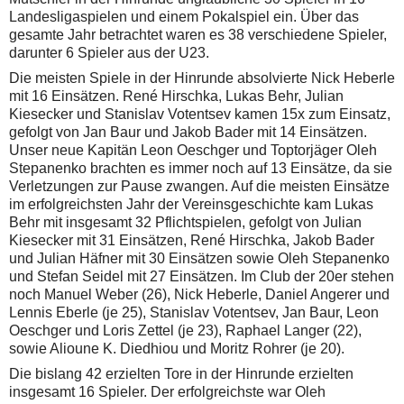
Landesligaspielen und einem Pokalspiel ein. Über das
gesamte Jahr betrachtet waren es 38 verschiedene Spieler,
darunter 6 Spieler aus der U23.
Die meisten Spiele in der Hinrunde absolvierte Nick Heberle
mit 16 Einsätzen. René Hirschka, Lukas Behr, Julian
Kiesecker und Stanislav Votentsev kamen 15x zum Einsatz,
gefolgt von Jan Baur und Jakob Bader mit 14 Einsätzen.
Unser neue Kapitän Leon Oeschger und Toptorjäger Oleh
Stepanenko brachten es immer noch auf 13 Einsätze, da sie
Verletzungen zur Pause zwangen. Auf die meisten Einsätze
im erfolgreichsten Jahr der Vereinsgeschichte kam Lukas
Behr mit insgesamt 32 Pflichtspielen, gefolgt von Julian
Kiesecker mit 31 Einsätzen, René Hirschka, Jakob Bader
und Julian Häfner mit 30 Einsätzen sowie Oleh Stepanenko
und Stefan Seidel mit 27 Einsätzen. Im Club der 20er stehen
noch Manuel Weber (26), Nick Heberle, Daniel Angerer und
Lennis Eberle (je 25), Stanislav Votentsev, Jan Baur, Leon
Oeschger und Loris Zettel (je 23), Raphael Langer (22),
sowie Alioune K. Diedhiou und Moritz Rohrer (je 20).
Die bislang 42 erzielten Tore in der Hinrunde erzielten
insgesamt 16 Spieler. Der erfolgreichste war Oleh