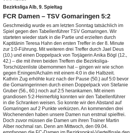
Bezirksliga Alb, 9. Spieltag
FCR Damen – TSV Gomaringen 5:2
Geschmeidig wurde es am letzten Sonntag tatsächlich im
Spiel gegen den Tabellenführer TSV Gomaringen. Wir
starteten wieder stark in die Partie und erzielten durch
Kaptitänin Teresa Hahn den ersten Treffer in der 8. Minute
zur 1:0-Führung. Mit weiteren drei Treffer durch Jael Deus
(10.) und einen Doppelpack von Torjägerin Anika Bögl (12.,
42.) – die mit ihren beiden Treffern die Bezirksliga-
Torschützenliste übernommen hat – gingen wir wie schon
gegen Eningen/Achalm mit einem 4:0 in die Halbzeit.
Kathrin Zug erhöhte kurz nach der Pause (50.) auf 5:0 bevor
die Gomaringerinnen durch einen Doppelpack von Stefanie
Gruber (56., 60.) noch auf 2:5 herankamen. Mit einem
grandiosen 5:2-Heimerfolg konnten wir den Tabellenführer
in die Schranken weisen. So konnte wir den Abstand auf
Gomaringen auf 2 Punkte verkürzen. An kommenden drei
Wochenenden haben unsere Damen nun erstmal spielfrei.
Doch zuvor müssen die Damen um ihren Trainer Martin
Alber nochmal ran. Denn am Mittwoch, den 09.04.
empfangen die FC-Damen im Bezirkspokal-Viertelfinale den