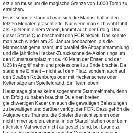
erzielen muss um die magische Grenze von 1.000 Toren zu
erreichen.
Es ist schon erstaunlich wie sich die Mannschaft in den
letzten Monaten präsentierte. Nur wenn man sich wohl fühlt
als Spieler in einem Verein, kommt auch der Erfolg. Und
dieser Status Quo beschreibt den FCR aktuell. Das konnte
man auch wieder am 25. Januar beobachten, als die
Mannschaft gemeinsam und parallel die Altpapiersammlung
und die jährliche Hecken-Zurückschneide-Aktion rings um
den Kunstrasenplatz mit ca. 40 Mann der Ersten und der
U23 in Angriff nahm und professionell zu Ende brachte. Da
stand eine Einheit – nicht auf dem Platz, sondern auch auf
den Straßen Rottenburgs oder mit Heckenschere oder
Kettensäge am Spielfeldrand. Ein Team eben!
Heutzutage gibt es keine sogenannte Stammelf mehr, denn
um Erfolg zu haben brauchst Du einen breiten
gleichwertigen Kader um auch die gewaltigen Belastungen
zu bewältigen und darüber verfügt der FCR. Dazu gehört die
Aufgabe des Trainers, die Spieler die nicht spielen oder
nicht immer spielen, einmal in der Startelf stehen oder beim
nächsten Mal wieder nicht aufgestellt sind, bei Laune zu
halten. Es gehören immer wieder Gespräche unter vier