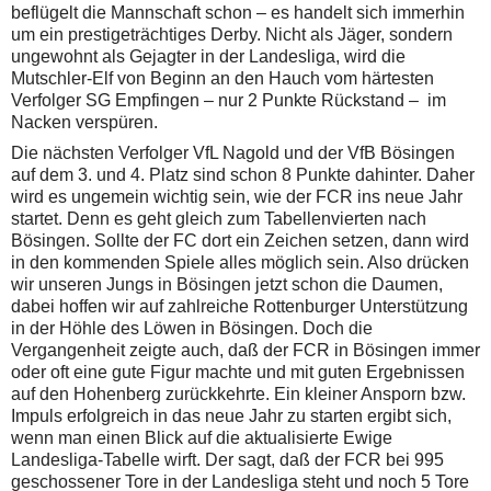
beflügelt die Mannschaft schon – es handelt sich immerhin
um ein prestigeträchtiges Derby. Nicht als Jäger, sondern
ungewohnt als Gejagter in der Landesliga, wird die
Mutschler-Elf von Beginn an den Hauch vom härtesten
Verfolger SG Empfingen – nur 2 Punkte Rückstand – im
Nacken verspüren.
Die nächsten Verfolger VfL Nagold und der VfB Bösingen
auf dem 3. und 4. Platz sind schon 8 Punkte dahinter. Daher
wird es ungemein wichtig sein, wie der FCR ins neue Jahr
startet. Denn es geht gleich zum Tabellenvierten nach
Bösingen. Sollte der FC dort ein Zeichen setzen, dann wird
in den kommenden Spiele alles möglich sein. Also drücken
wir unseren Jungs in Bösingen jetzt schon die Daumen,
dabei hoffen wir auf zahlreiche Rottenburger Unterstützung
in der Höhle des Löwen in Bösingen. Doch die
Vergangenheit zeigte auch, daß der FCR in Bösingen immer
oder oft eine gute Figur machte und mit guten Ergebnissen
auf den Hohenberg zurückkehrte. Ein kleiner Ansporn bzw.
Impuls erfolgreich in das neue Jahr zu starten ergibt sich,
wenn man einen Blick auf die aktualisierte Ewige
Landesliga-Tabelle wirft. Der sagt, daß der FCR bei 995
geschossener Tore in der Landesliga steht und noch 5 Tore