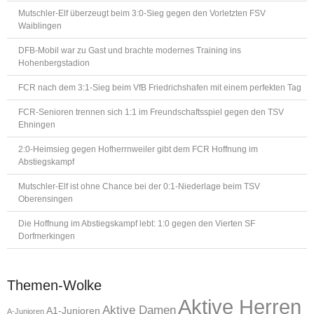
Mutschler-Elf überzeugt beim 3:0-Sieg gegen den Vorletzten FSV
Waiblingen
DFB-Mobil war zu Gast und brachte modernes Training ins
Hohenbergstadion
FCR nach dem 3:1-Sieg beim VfB Friedrichshafen mit einem perfekten Tag
FCR-Senioren trennen sich 1:1 im Freundschaftsspiel gegen den TSV
Ehningen
2:0-Heimsieg gegen Hofherrnweiler gibt dem FCR Hoffnung im
Abstiegskampf
Mutschler-Elf ist ohne Chance bei der 0:1-Niederlage beim TSV
Oberensingen
Die Hoffnung im Abstiegskampf lebt: 1:0 gegen den Vierten SF
Dorfmerkingen
Themen-Wolke
Aktive Herren
Aktive Damen
A1-Junioren
A-Junioren