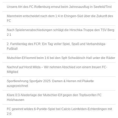
Unsere AH des FC Rottenburg erneut beim Jahresausflug in Seefeld/Tirol
Mannheim entscheidet nach dem 1:4 in Ehingen-Süd über die Zukunft des
FC
Nach Spielerverabschiedungen schlägt die Hirschka-Truppe den TSV Berg
2:1
2. Familientag des FCR: Ein Tag voller Spiel, Spaß und Verbandsliga-
Fußball
Mutschler-Elf kommt beim 1:6 bei den Spfr Schwäbisch Hall unter die Räder
Nachruf auf Horst Milda – Wir nehmen Abschied von einem treuen FC-
Mitglied
Sportlerehrung Sportjahr 2025: Damen & Herren mit Plakette
ausgezeichnet
Klare 0:3-Niederlage der Mutschler-Elf gegen den Topfavoriten FC
Holzhausen
FC gewinnt wildes 6-Punkte-Spiel bei Calcio Leinfelden-Echterdingen mit
2:0