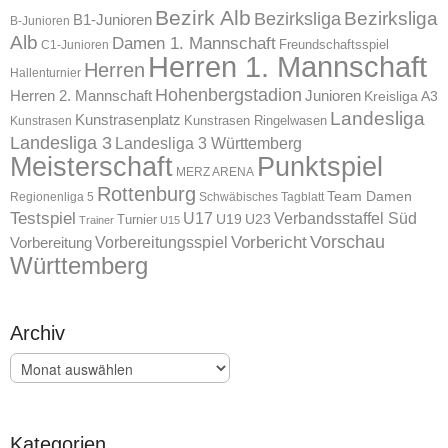
Bezirk Alb
Bezirksliga
Bezirksliga
B1-Junioren
B-Junioren
Alb
Damen 1. Mannschaft
Freundschaftsspiel
C1-Junioren
Herren 1. Mannschaft
Herren
Hallenturnier
Hohenbergstadion
Herren 2. Mannschaft
Junioren
Kreisliga A3
Landesliga
Kunstrasenplatz
Kunstrasen Ringelwasen
Kunstrasen
Landesliga 3
Landesliga 3 Württemberg
Meisterschaft
Punktspiel
MERZ ARENA
Rottenburg
Team Damen
Regionenliga 5
Schwäbisches Tagblatt
Testspiel
U17
Verbandsstaffel Süd
U19
Turnier
U23
Trainer
U15
Vorschau
Vorbereitungsspiel
Vorbericht
Vorbereitung
Württemberg
Archiv
Archiv
Kategorien