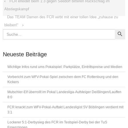
‹
FCR erleidet beim 1:3 gegen Seedorf bitteren Rückschlag im
Abstiegskampf
Das TEAM Damen des FCR wirbt mit einer tollen Idee „zuhause zu
bleiben!“
›
Search Button
Search
for:
Neueste Beiträge
Wichtige Infos rund ums Pokalspiel: Parkplätze, Eintrittspreise und Medien
Vorbericht zum WFV-Pokal-Spiel zwischen dem FC Rottenburg und den
Kickers
Mutschler-Elf überrollt im Pokal Landesliga-Aufsteiger Deißlingen/Lauffen
8:0
FCR knackt zum WFV-Pokal-Auftakt Landesligist SV Böblingen verdient mit
3:1
Lockerer 5:1-Derbysieg des FCR im Testspiel-Derby bei der TuS
Ergenzingen