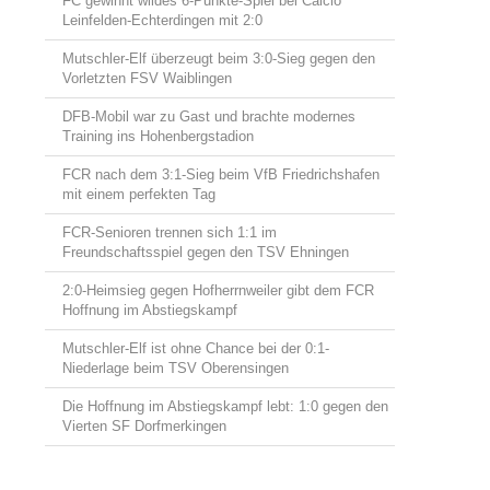
FC gewinnt wildes 6-Punkte-Spiel bei Calcio
Leinfelden-Echterdingen mit 2:0
Mutschler-Elf überzeugt beim 3:0-Sieg gegen den
Vorletzten FSV Waiblingen
DFB-Mobil war zu Gast und brachte modernes
Training ins Hohenbergstadion
FCR nach dem 3:1-Sieg beim VfB Friedrichshafen
mit einem perfekten Tag
FCR-Senioren trennen sich 1:1 im
Freundschaftsspiel gegen den TSV Ehningen
2:0-Heimsieg gegen Hofherrnweiler gibt dem FCR
Hoffnung im Abstiegskampf
Mutschler-Elf ist ohne Chance bei der 0:1-
Niederlage beim TSV Oberensingen
Die Hoffnung im Abstiegskampf lebt: 1:0 gegen den
Vierten SF Dorfmerkingen