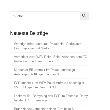
Search Button
Search
for:
Neueste Beiträge
Wichtige Infos rund ums Pokalspiel: Parkplätze,
Eintrittspreise und Medien
Vorbericht zum WFV-Pokal-Spiel zwischen dem FC
Rottenburg und den Kickers
Mutschler-Elf überrollt im Pokal Landesliga-
Aufsteiger Deißlingen/Lauffen 8:0
FCR knackt zum WFV-Pokal-Auftakt Landesligist
SV Böblingen verdient mit 3:1
Lockerer 5:1-Derbysieg des FCR im Testspiel-Derby
bei der TuS Ergenzingen
Ergenzingen verteidigt seinen Titel beim 5.