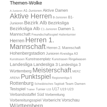
Themen-Wolke
Aktive Damen
A1-Junioren
A-Junioren
Aktive Herren
B1-
B-Junioren
Bezirk Alb
Bezirksliga
Junioren
Bezirksliga Alb
Damen 1.
C1-Junioren
Mannschaft
Freundschaftsspiel
Hallenturnier
Herren 1.
Herren
Mannschaft
Herren 2. Mannschaft
Hohenbergstadion
Junioren
Kreisliga A3
Kunstrasenplatz
Kunstrasen Ringelwasen
Kunstrasen
Landesliga
Landesliga 3
Landesliga 3
Meisterschaft
Württemberg
MERZ
Punktspiel
ARENA
Regionenliga 5
Rottenburg
Team Damen
Schwäbisches Tagblatt
Testspiel
U17
U19
Turnier
U23
Trainer
U15
Verbandsstaffel Süd
Vorbereitung
Vorschau
Vorbereitungsspiel
Vorbericht
Württemberg