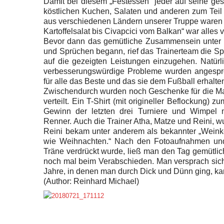
Damit bei diesem „Festessen“ jeder auf seine ge
köstlichen Kuchen, Salaten und anderen zum Teil l
aus verschiedenen Ländern unserer Truppe ware
Kartoffelsalat bis Civapcici vom Balkan“ war alles 
Bevor dann das gemütliche Zusammensein unter 
und Sprüchen begann, rief das Trainerteam die S
auf die gezeigten Leistungen einzugehen. Natürl
verbesserungswürdige Probleme wurden angesproc
für alle das Beste und das sie dem Fußball erhalte
Zwischendurch wurden noch Geschenke für die Ma
verteilt. Ein T-Shirt (mit origineller Beflockung) 
Gewinn der letzten drei Turniere und Wimpel 
Renner. Auch die Trainer Atha, Matze und Reini, wu
Reini bekam unter anderem als bekannter „Weinke
wie Weihnachten.“ Nach den Fotoaufnahmen un
Träne verdrückt wurde, ließ man den Tag gemütli
noch mal beim Verabschieden. Man versprach sich 
Jahre, in denen man durch Dick und Dünn ging, kan
(Author: Reinhard Michael)