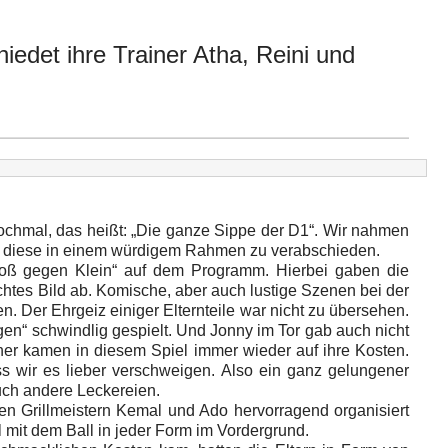
iedet ihre Trainer Atha, Reini und
ochmal, das heißt: „Die ganze Sippe der D1“. Wir nahmen
m diese in einem würdigem Rahmen zu verabschieden.
Groß gegen Klein“ auf dem Programm. Hierbei gaben die
chtes Bild ab. Komische, aber auch lustige Szenen bei der
. Der Ehrgeiz einiger Elternteile war nicht zu übersehen.
en“ schwindlig gespielt. Und Jonny im Tor gab auch nicht
er kamen in diesem Spiel immer wieder auf ihre Kosten.
s wir es lieber verschweigen. Also ein ganz gelungener
uch andere Leckereien.
en Grillmeistern Kemal und Ado hervorragend organisiert
l mit dem Ball in jeder Form im Vordergrund.