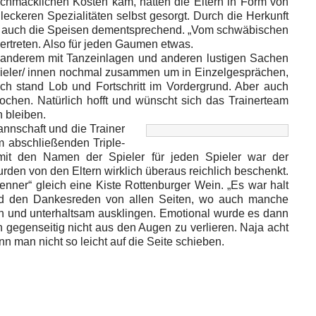
schmacklichen Kosten kam, hatten die Eltern in Form von
eckeren Spezialitäten selbst gesorgt. Durch die Herkunft
n auch die Speisen dementsprechend. „Vom schwäbischen
vertreten. Also für jeden Gaumen etwas.
anderem mit Tanzeinlagen und anderen lustigen Sachen
pieler/ innen nochmal zusammen um in Einzelgesprächen,
ich stand Lob und Fortschritt im Vordergrund. Aber auch
hen. Natürlich hofft und wünscht sich das Trainerteam
n bleiben.
nnschaft und die Trainer
zum abschließenden Triple-
mit den Namen der Spieler für jeden Spieler war der
rden von den Eltern wirklich überaus reichlich beschenkt.
nner“ gleich eine Kiste Rottenburger Wein. „Es war halt
d den Dankesreden von allen Seiten, wo auch manche
ch und unterhaltsam ausklingen. Emotional wurde es dann
gegenseitig nicht aus den Augen zu verlieren. Naja acht
n man nicht so leicht auf die Seite schieben.