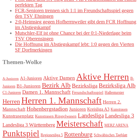
perfekten Tag
FCR-Senioren trennen sich 1:1 im Freundschaftsspiel gegen
den TSV Ehningen
2:0-Heimsieg gegen Hofherrnweiler gibt dem FCR Hoffnung
im Abstiegskampf
Mutschler-Elf ist ohne Chance bei der 0:1-Niederlage beim
TSV Oberensingen
Die Hoffnung im Abstiegskampf lebt: 1:0 gegen den Vierten
SF Dorfmerkingen
Themen-Wolke
Aktive Herren
Aktive Damen
A1-Junioren
B-
A-Junioren
Bezirk Alb
Bezirksliga Alb
Bezirksliga
B1-Junioren
Junioren
Damen 1. Mannschaft
Freundschaftsspiel
Hallenturnier
C1-Junioren
Herren 1. Mannschaft
Herren
Herren 2.
Hohenbergstadion
Mannschaft
Junioren
Kreisliga A3
Kunstrasen
Landesliga
Landesliga 3
Kunstrasenplatz
Kunstrasen Ringelwasen
Meisterschaft
Landesliga 3 Württemberg
MERZ ARENA
Punktspiel
Rottenburg
Regionenliga 5
Schwäbisches Tagblatt