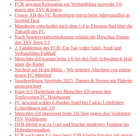
FCR gewinnt Relegation zur Verbandsliga souverän 5:0
gegen den TSV Köngen
Unsere AH des FC Rottenburg erneut beim Jahresausflug in
Seefeld/Tirol
Mannheim entscheidet nach dem 1:4 in Ehingen-Süd über die
Zukunft des FC
Nach Spielerverabschiedungen schlägt die Hirschka-Truppe
den TSV Berg 2:1
2. Familientag des FCR: Ein Tag voller Spiel, Spaß und
Verbandsliga-Fußball
Mutschler-Elf kommt beim 1:6 bei den Spfr Schwäbisch Hall
unter die Räder
Nachruf auf Horst Milda – Wir nehmen Abschied von einem
treuen FC-Mitglied
Sportlerehrung Sportjahr 2025: Damen & Herren mit Plakette
ausgezeichnet
Klare 0:3-Niederlage der Mutschler-Elf gegen den
Topfavoriten FC Holzhausen
FC gewinnt wildes 6-Punkte-Spiel bei Calcio Leinfelden-
Echterdingen mit 2:0
Mutschler-Elf überzeugt beim 3:0-Sieg gegen den Vorletzten
FSV Waiblingen
DFB-Mobil war zu Gast und brachte modernes Training ins
Hohenbergstadion
FCR nach dem 3:1-Sieg beim VfB Friedrichshafen mit einem