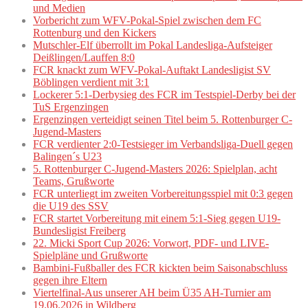
und Medien
Vorbericht zum WFV-Pokal-Spiel zwischen dem FC
Rottenburg und den Kickers
Mutschler-Elf überrollt im Pokal Landesliga-Aufsteiger
Deißlingen/Lauffen 8:0
FCR knackt zum WFV-Pokal-Auftakt Landesligist SV
Böblingen verdient mit 3:1
Lockerer 5:1-Derbysieg des FCR im Testspiel-Derby bei der
TuS Ergenzingen
Ergenzingen verteidigt seinen Titel beim 5. Rottenburger C-
Jugend-Masters
FCR verdienter 2:0-Testsieger im Verbandsliga-Duell gegen
Balingen´s U23
5. Rottenburger C-Jugend-Masters 2026: Spielplan, acht
Teams, Grußworte
FCR unterliegt im zweiten Vorbereitungsspiel mit 0:3 gegen
die U19 des SSV
FCR startet Vorbereitung mit einem 5:1-Sieg gegen U19-
Bundesligist Freiberg
22. Micki Sport Cup 2026: Vorwort, PDF- und LIVE-
Spielpläne und Grußworte
Bambini-Fußballer des FCR kickten beim Saisonabschluss
gegen ihre Eltern
Viertelfinal-Aus unserer AH beim Ü35 AH-Turnier am
19.06.2026 in Wildberg