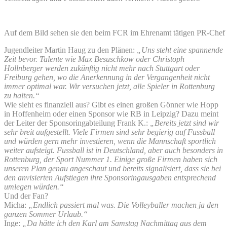
Auf dem Bild sehen sie den beim FCR im Ehrenamt tätigen PR-Chef Ma
Jugendleiter Martin Haug zu den Plänen:
„Uns steht eine spannende
Zeit bevor. Talente wie Max Besuschkow oder Christoph
Hollnberger werden zukünftig nicht mehr nach Stuttgart oder
Freiburg gehen, wo die Anerkennung in der Vergangenheit nicht
immer optimal war. Wir versuchen jetzt, alle Spieler in Rottenburg
zu halten.“
Wie sieht es finanziell aus? Gibt es einen großen Gönner wie Hopp
in Hoffenheim oder einen Sponsor wie RB in Leipzig? Dazu meint
der Leiter der Sponsoringabteilung Frank K.:
„Bereits jetzt sind wir
sehr breit aufgestellt. Viele Firmen sind sehr begierig auf Fussball
und würden gern mehr investieren, wenn die Mannschaft sportlich
weiter aufsteigt. Fussball ist in Deutschland, aber auch besonders in
Rottenburg, der Sport Nummer 1. Einige große Firmen haben sich
unseren Plan genau angeschaut und bereits signalisiert, dass sie bei
den anvisierten Aufstiegen ihre Sponsoringausgaben entsprechend
umlegen würden.“
Und der Fan?
Micha:
„Endlich passiert mal was. Die Volleyballer machen ja den
ganzen Sommer Urlaub.“
Inge:
„Da hätte ich den Karl am Samstag Nachmittag aus dem