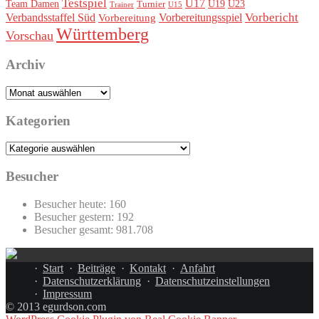
Testspiel
U17
Team Damen
U19
Turnier
U23
Trainer
U15
Vorbereitungsspiel
Vorbericht
Verbandsstaffel Süd
Vorbereitung
Württemberg
Vorschau
Archiv
Archiv
Kategorien
Kategorien
Besucher
Besucher heute:
160
Besucher gestern:
192
Besucher gesamt:
981.708
Start
Beiträge
Kontakt
Anfahrt
Datenschutzerklärung
Datenschutzeinstellungen
Impressum
© 2013 egurdson.com