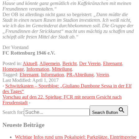
Hause und könnte ganz gemütlich ein Kaffekränzchen mit meinen
Freundinnen veranstalten.“
Der OB ist allerdings nicht ganz so begeistert:
„Dann müßte die
Stadt in einen neuen Rasen im Stadion investieren. Ich weiß nicht,
wie ich das im Gemeinderat durchbekommen soll. Die Gruppe der
„Freundinnen der Strickkunst“ macht uns mächtig zu schaffen und
schöpft alle freien Mittel der Stadt ab.“
Der Vorstand
FC Rottenburg 1946 e.V.
Posted in:
Aktuell
,
Allgemein
,
Bericht
,
Der Verein
,
Ehrenamt
,
Homepage
,
Information
,
Mitteilung
.
Tagged:
Ehrenamt
,
Information
,
PR-Abteilung
,
Verein
.
Last Modified:
April 1, 2017
‹
Schwitzkasten – Sportblog: „Giuliano Dambone Sessa in der Elf
des Tages“
Vorschau auf den 22. Spieltag: FCR mit neuem Gesicht nach
Freudenstadt
›
Search for:
Search Button
Neueste Beiträge
Wichtige Infos rund ums Pokalspiel: Parkplätze, Eintrittspreise