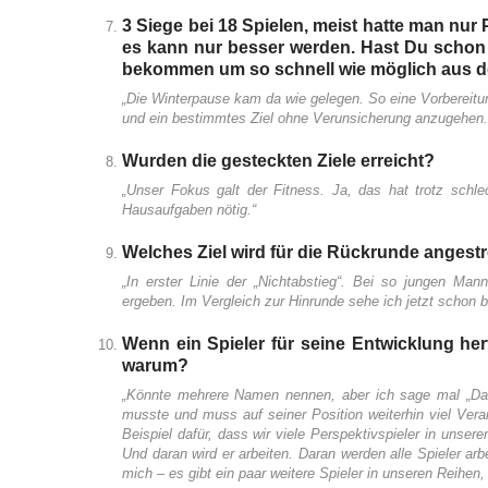
3 Siege bei 18 Spielen, meist hatte man nur
es kann nur besser werden. Hast Du schon 
bekommen um so schnell wie möglich aus 
„Die Winterpause kam da wie gelegen. So eine Vorbereitun
und ein bestimmtes Ziel ohne Verunsicherung anzugehen.
Wurden die gesteckten Ziele erreicht?
„Unser Fokus galt der Fitness. Ja, das hat trotz schle
Hausaufgaben nötig.“
Welches Ziel wird für die Rückrunde angest
„In erster Linie der „Nichtabstieg“. Bei so jungen Man
ergeben. Im Vergleich zur Hinrunde sehe ich jetzt schon be
Wenn ein Spieler für seine Entwicklung he
warum?
„Könnte mehrere Namen nennen, aber ich sage mal „Danie
musste und muss auf seiner Position weiterhin viel Vera
Beispiel dafür, dass wir viele Perspektivspieler in unser
Und daran wird er arbeiten. Daran werden alle Spieler ar
mich – es gibt ein paar weitere Spieler in unseren Reihen