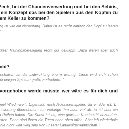
 Pech, bei der Chancenverwertung und bei den Schiris,
ein Konzept das bei den Spielern aus den Köpfen zu
dem Keller zu kommen?
g ist wie ein Neuanfang. Daher ist es recht einfach den Kopf zu leeren
“
chter Trainingsbeteiligung recht gut geklappt. Dazu waren aber auch
rebt?
nschaften ist die Entwicklung enorm wichtig. Diese wird sich schon
i einigen Spielern große Fortschritte.“
rvorgehoben werde müsste, wer wäre es für dich und
l Wiedmaier“. Eigentlich noch A-Juniorenspieler, da er 98er ist. Er
ntwortung übernehmen. Ich verlange Ihm auch viel ab. Er ist aber ein
en Reihen haben. Die Kunst ist es, eine gewisse Kontinuität abzurufen.
beiten. Dann sind ihnen die Türen nach oben offen. Aber ich wiederhole
, die nicht weit weg sind von unserer Landesligamannschaft.“