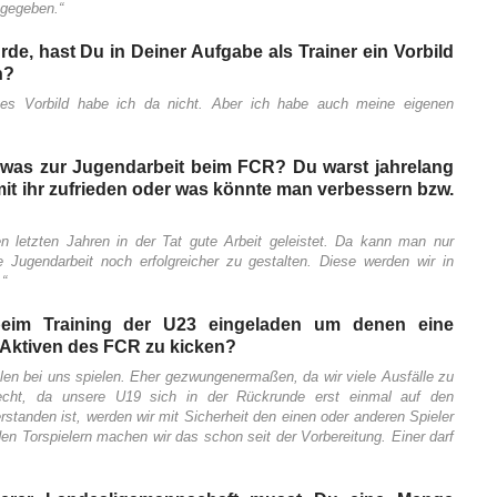
 gegeben.“
de, hast Du in Deiner Aufgabe als Trainer ein Vorbild
n?
tes Vorbild habe ich da nicht. Aber ich habe auch meine eigenen
was zur Jugendarbeit beim FCR? Du warst jahrelang
mit ihr zufrieden oder was könnte man verbessern bzw.
n letzten Jahren in der Tat gute Arbeit geleistet. Da kann man nur
 Jugendarbeit noch erfolgreicher zu gestalten. Diese werden wir in
“
 beim Training der U23 eingeladen um denen eine
 Aktiven des FCR zu kicken?
ielen bei uns spielen. Eher gezwungenermaßen, da wir viele Ausfälle zu
echt, da unsere U19 sich in der Rückrunde erst einmal auf den
rstanden ist, werden wir mit Sicherheit den einen oder anderen Spieler
en Torspielern machen wir das schon seit der Vorbereitung. Einer darf