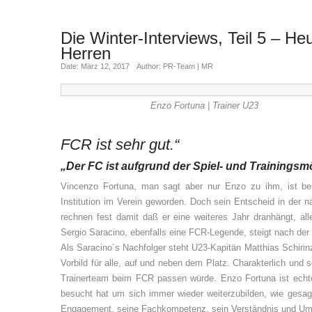
Die Winter-Interviews, Teil 5 – He
Herren
Date: März 12, 2017
Author: PR-Team | MR
Enzo Fortuna | Trainer U23
FCR ist sehr gut.“
„Der FC ist aufgrund der Spiel- und Trainingsm
Vincenzo Fortuna, man sagt aber nur Enzo zu ihm, ist beim
Institution im Verein geworden. Doch sein Entscheid in der 
rechnen fest damit daß er eine weiteres Jahr dranhängt, all
Sergio Saracino, ebenfalls eine FCR-Legende, steigt nach de
Als Saracino´s Nachfolger steht U23-Kapitän Matthias Schirinz
Vorbild für alle, auf und neben dem Platz. Charakterlich und s
Trainerteam beim FCR passen würde. Enzo Fortuna ist echte
besucht hat um sich immer wieder weiterzubilden, wie gesagt 
Engagement, seine Fachkompetenz, sein Verständnis und Umg