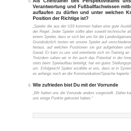
Als Cheftrainer des Perspektivteams u
Verantwortung und Fußballfachwissen mitbr
auflaufen zu dürfen und unter welchen Kri
Position der Richtige ist?
„Spieler die aus der U19 kommen haben eine gute Ausbild
der Regel. Jeder Spieler sollte aber sowohl technische 
einem Spieler, dass er sich bei uns für die Landesligaman
Grundsätzlich testen wir unsere Spieler auf verschiedene
heraus, auf welchen Positionen sie gut aufgehoben und 
Garad. Er kam zu uns und orientierte sich im Training an
Trotzdem sahen wir in ihn auch das Potential in der Inne
stets beim Spielaufbau beteiligt, hat ein gutes Stellungsp
um. Erfolgreich! Später erzählte er uns, dass er in Syrien
es anfangs noch an der Kommunikation/Sprache haperte.
Wie zufrieden bist Du mit der Vorrunde
„Wir hatten uns die Vorrunde anders vorgestellt. Daher kann
uns einige Punkte gekostet haben.“