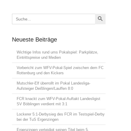
Search Button
Search
for:
Neueste Beiträge
Wichtige Infos rund ums Pokalspiel: Parkplätze,
Eintrittspreise und Medien
Vorbericht zum WFV-Pokal-Spiel zwischen dem FC
Rottenburg und den Kickers
Mutschler-Elf überrollt im Pokal Landesliga-
Aufsteiger Deißlingen/Lauffen 8:0
FCR knackt zum WFV-Pokal-Auftakt Landesligist
SV Böblingen verdient mit 3:1
Lockerer 5:1-Derbysieg des FCR im Testspiel-Derby
bei der TuS Ergenzingen
Ergenzingen verteidigt seinen Titel beim 5.