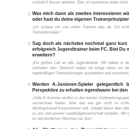
sicherlich besser arbeiten. Dies ist momentan leider nicht
Was mich dann als zweites interessieren wür
oder hast du deine eigenen Trainerprinzipie
„Ich schaue mir von vielen Trainern was ab. Ein ech
Trainerprinzipien.“
Sag doch als nächstes nochmal ganz kurz 
erfolgreich Jugendtrainer beim FC. Bist Du 
erweitern?
„Ein großes Lob an alle Jugendtrainer. Wir haben in de
zufrieden sein. Dennoch haben wir einige Ideen um die
regelmäßigen Trainersitzungen ausarbeiten und umsetzen.
Werden A-Junioren-Spieler gelegentlich
Perspektive zu erhalten irgendwann bei den
„Viele A-Junioren durften in den letzten Vorbereitungssp
verzeichnen hatten. Aber das war gar nicht so schl
Abstiegskampf konzentrieren soll. Sobald dieser aber übe
zu uns und unserer Landesligamannschaft einladen. Mit d
im wöchentlichen Wechsel zur 1ten.“