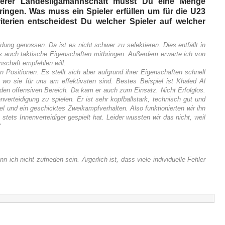
nserer Landesligamannschaft musst Du eine Menge
ingen. Was muss ein Spieler erfüllen um für die U23
terien entscheidest Du welcher Spieler auf welcher
ung genossen. Da ist es nicht schwer zu selektieren. Dies entfällt in
als auch taktische Eigenschaften mitbringen. Außerdem erwarte ich von
nschaft empfehlen will.
n Positionen. Es stellt sich aber aufgrund ihrer Eigenschaften schnell
wo sie für uns am effektivsten sind. Bestes Beispiel ist Khaled Al
 den offensiven Bereich. Da kam er auch zum Einsatz. Nicht Erfolglos.
nverteidigung zu spielen. Er ist sehr kopfballstark, technisch gut und
iel und ein geschicktes Zweikampfverhalten. Also funktionierten wir ihn
 stets Innenverteidiger gespielt hat. Leider wussten wir das nicht, weil
“
 ich nicht zufrieden sein. Ärgerlich ist, dass viele individuelle Fehler