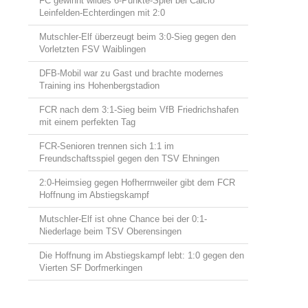
FC gewinnt wildes 6-Punkte-Spiel bei Calcio
Leinfelden-Echterdingen mit 2:0
Mutschler-Elf überzeugt beim 3:0-Sieg gegen den
Vorletzten FSV Waiblingen
DFB-Mobil war zu Gast und brachte modernes
Training ins Hohenbergstadion
FCR nach dem 3:1-Sieg beim VfB Friedrichshafen
mit einem perfekten Tag
FCR-Senioren trennen sich 1:1 im
Freundschaftsspiel gegen den TSV Ehningen
2:0-Heimsieg gegen Hofherrnweiler gibt dem FCR
Hoffnung im Abstiegskampf
Mutschler-Elf ist ohne Chance bei der 0:1-
Niederlage beim TSV Oberensingen
Die Hoffnung im Abstiegskampf lebt: 1:0 gegen den
Vierten SF Dorfmerkingen