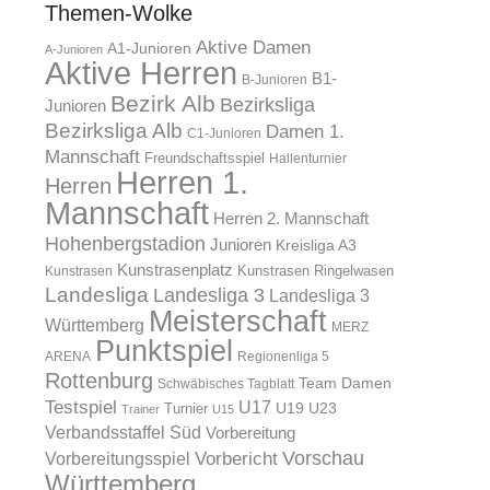
Themen-Wolke
Aktive Damen
A1-Junioren
A-Junioren
Aktive Herren
B1-
B-Junioren
Bezirk Alb
Bezirksliga
Junioren
Bezirksliga Alb
Damen 1.
C1-Junioren
Mannschaft
Freundschaftsspiel
Hallenturnier
Herren 1.
Herren
Mannschaft
Herren 2. Mannschaft
Hohenbergstadion
Junioren
Kreisliga A3
Kunstrasenplatz
Kunstrasen Ringelwasen
Kunstrasen
Landesliga
Landesliga 3
Landesliga 3
Meisterschaft
Württemberg
MERZ
Punktspiel
ARENA
Regionenliga 5
Rottenburg
Team Damen
Schwäbisches Tagblatt
Testspiel
U17
U19
Turnier
U23
Trainer
U15
Verbandsstaffel Süd
Vorbereitung
Vorschau
Vorbereitungsspiel
Vorbericht
Württemberg