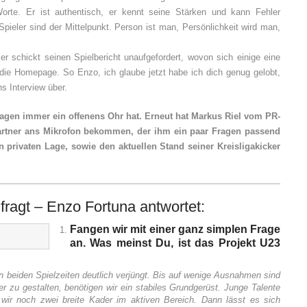
Worte. Er ist authentisch, er kennt seine Stärken und kann Fehler
 Spieler sind der Mittelpunkt. Person ist man, Persönlichkeit wird man,
schickt seinen Spielbericht unaufgefordert, wovon sich einige eine
die Homepage. So Enzo, ich glaube jetzt habe ich dich genug gelobt,
ns Interview über.
Fragen immer ein offenens Ohr hat. Erneut hat Markus Riel vom PR-
artner ans Mikrofon bekommen, der ihm ein paar Fragen passend
 privaten Lage, sowie den aktuellen Stand seiner Kreisligakicker
fragt – Enzo Fortuna antwortet:
Fangen wir mit einer ganz simplen Frage
an. Was meinst Du, ist das Projekt U23
en beiden Spielzeiten deutlich verjüngt. Bis auf wenige Ausnahmen sind
her zu gestalten, benötigen wir ein stabiles Grundgerüst. Junge Talente
ir noch zwei breite Kader im aktiven Bereich. Dann lässt es sich