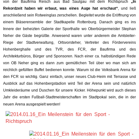
von der Baufirma Reisch aus Bad Saulgau mit dem Richtspruch
„In
Rekordzeit haben wir erbaut, was eines Auge hat erschaut“
, und ließ
anschließend sein Rotweinglas zerschellen. Begleitet wurde die Eröffnung von
einem Bläserensemble der Stadtkapelle Rottenburg. Danach ging es ins
Innere der beheizten Galerie der Sporthalle wo Oberbürgermeister Stephan
Neher die Gäste begrüßte. Anwesend waren unter anderem die Amtsleiter-
Riege der Stadtverwaltung, Ortsvorsteher, Vertreter des Fördervereins
Hohenberghalle und des TVR, des FCR, der Baufirma und des
Architekturbüros, Bürger und Sponsoren. Nach einer ca. halbstündigen Rede
von OB Neher ging es dann zum gemütlichen Teil über wo man sich am
reichlich gefüllten Buffet bedienen konnte. Warum ist die Volksbank Arena für
den FCR so wichtig. Ganz einfach, unser neues Club-Heim mit Terrasse und
Ausblick auf das Hohenbergstadion wird Teil der Arena sein und natürlich
Umkleideräume und Duschen für unsere Kicker. Höhepunkt wird auch dieses
Jahr die ersten Fußball-Stadtmeisterschaften im Stadtpokal sein, die in der
neuen Arena ausgespielt werden!