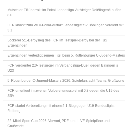
Mutschler-Elf überrollt im Pokal Landesliga-Aufsteiger Deißlingen/Lauffen
8:0
FCR knackt zum WFV-Pokal-Auftakt Landesligist SV Böblingen verdient mit
3:1
Lockerer 5:1-Derbysieg des FCR im Testspiel-Derby bei der TuS
Ergenzingen
Ergenzingen verteidigt seinen Titel beim 5. Rottenburger C-Jugend-Masters
FCR verdienter 2:0-Testsieger im Verbandsliga-Duell gegen Balingen´s
U23
5. Rottenburger C-Jugend-Masters 2026: Spielplan, acht Teams, Grußworte
FCR unterliegt im zweiten Vorbereitungsspiel mit 0:3 gegen die U19 des
SSV
FCR startet Vorbereitung mit einem 5:1-Sieg gegen U19-Bundesligist
Freiberg
22. Micki Sport Cup 2026: Vorwort, PDF- und LIVE-Spielpläne und
Grußworte