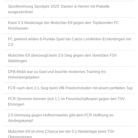
Sportlerehrung Sportjahr 2025: Damen & Herren mit Plakette
ausgezeichnet
Klare 0:3-Niederlage der Mutschler-Elf gegen den Topfavoriten FC
Holzhausen
FC gewinnt wildes 6-Punkte-Spiel bei Calcio Leinfelden-Echterdingen mit
2:0
Mutschler-Elf überzeugt beim 3:0-Sieg gegen den Vorletzten FSV
Waiblingen
DFB-Mobil war zu Gast und brachte modernes Training ins
Hohenbergstadion
FCR nach dem 3:1-Sieg beim VfB Friedrichshafen mit einem perfekten Tag
FCR-Senioren trennen sich 1:1 im Freundschaftsspiel gegen den TSV
Ehningen
2:0-Heimsieg gegen Hofherrnweiler gibt dem FCR Hoffnung im
Abstiegskampf
Mutschler-Elf ist ohne Chance bei der 0:1-Niederlage beim TSV
Oberensingen