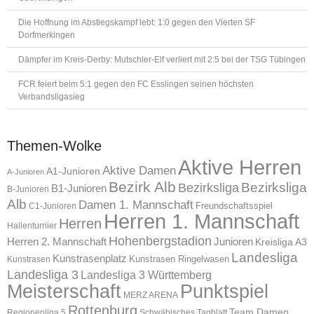
Die Hoffnung im Abstiegskampf lebt: 1:0 gegen den Vierten SF
Dorfmerkingen
Dämpfer im Kreis-Derby: Mutschler-Elf verliert mit 2:5 bei der TSG Tübingen
FCR feiert beim 5:1 gegen den FC Esslingen seinen höchsten
Verbandsligasieg
Themen-Wolke
Aktive Herren
Aktive Damen
A1-Junioren
A-Junioren
Bezirk Alb
Bezirksliga
Bezirksliga
B1-Junioren
B-Junioren
Alb
Damen 1. Mannschaft
Freundschaftsspiel
C1-Junioren
Herren 1. Mannschaft
Herren
Hallenturnier
Hohenbergstadion
Herren 2. Mannschaft
Junioren
Kreisliga A3
Landesliga
Kunstrasenplatz
Kunstrasen Ringelwasen
Kunstrasen
Landesliga 3
Landesliga 3 Württemberg
Meisterschaft
Punktspiel
MERZ ARENA
Rottenburg
Team Damen
Regionenliga 5
Schwäbisches Tagblatt