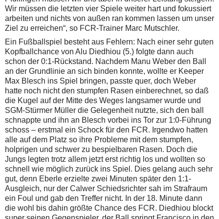
Wir müssen die letzten vier Spiele weiter hart und fokussiert
arbeiten und nichts von außen ran kommen lassen um unser
Ziel zu erreichen“, so FCR-Trainer Marc Mutschler.
Ein Fußballspiel besteht aus Fehlern: Nach einer sehr guten
Kopfballchance von Alu Diedhiou (5.) folgte dann auch
schon der 0:1-Rückstand. Nachdem Manu Weber den Ball
an der Grundlinie an sich binden konnte, wollte er Keeper
Max Blesch ins Spiel bringen, passte quer, doch Weber
hatte noch nicht den stumpfen Rasen einberechnet, so daß
die Kugel auf der Mitte des Weges langsamer wurde und
SGM-Stürmer Müller die Gelegenheit nutzte, sich den ball
schnappte und ihn an Blesch vorbei ins Tor zur 1:0-Führung
schoss – erstmal ein Schock für den FCR. Irgendwo hatten
alle auf dem Platz so ihre Probleme mit dem stumpfen,
holprigen und schwer zu bespielbaren Rasen. Doch die
Jungs legten trotz allem jetzt erst richtig los und wollten so
schnell wie möglich zurück ins Spiel. Dies gelang auch sehr
gut, denn Eberle erzielte zwei Minuten später den 1:1-
Ausgleich, nur der Calwer Schiedsrichter sah im Strafraum
ein Foul und gab den Treffer nicht. In der 18. Minute dann
die wohl bis dahin größte Chance des FCR. Diedhiou blockt
super seinen Gegenspieler, der Ball springt Francisco in den