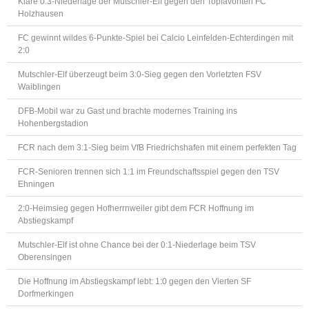
Klare 0:3-Niederlage der Mutschler-Elf gegen den Topfavoriten FC
Holzhausen
FC gewinnt wildes 6-Punkte-Spiel bei Calcio Leinfelden-Echterdingen mit
2:0
Mutschler-Elf überzeugt beim 3:0-Sieg gegen den Vorletzten FSV
Waiblingen
DFB-Mobil war zu Gast und brachte modernes Training ins
Hohenbergstadion
FCR nach dem 3:1-Sieg beim VfB Friedrichshafen mit einem perfekten Tag
FCR-Senioren trennen sich 1:1 im Freundschaftsspiel gegen den TSV
Ehningen
2:0-Heimsieg gegen Hofherrnweiler gibt dem FCR Hoffnung im
Abstiegskampf
Mutschler-Elf ist ohne Chance bei der 0:1-Niederlage beim TSV
Oberensingen
Die Hoffnung im Abstiegskampf lebt: 1:0 gegen den Vierten SF
Dorfmerkingen