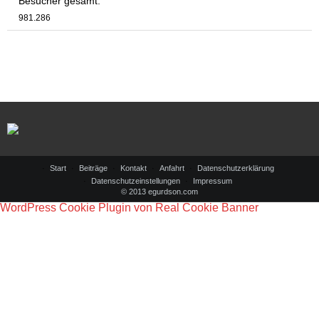
Besucher gesamt:
981.286
Start
Beiträge
Kontakt
Anfahrt
Datenschutzerklärung
Datenschutzeinstellungen
Impressum
© 2013 egurdson.com
WordPress Cookie Plugin von Real Cookie Banner