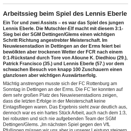
Arbeitssieg beim Spiel des Lennis Eberle
Ein Tor und zwei Assists – es war das Spiel des jungen
Lennis Eberle. Die Mutschler-Elf macht mit diesem 3:1-
Sieg bei der SGM Dettingen/Glems einen wichtigen
Schritt Richtung angestrebter Meisterschaft. Im
Neuwiesenstadion in Dettingen an der Erms feiert bei
bewölkten aber trockenen Wetter der FCR nach einem
0:1-Rückstand durch Tore von Alioune K. Diedhiou (29.),
Patrick Francisco (35.) und Lennis Eberle (57.) vor dem
schwachen Besuch von knapp 100 Zuschauern einen
glanzlosen aber wichtigen Auswärtserfolg.
Mächtig anstrengen musste sich der FC Rottenburg am
Sonntag in Dettingen an der Erms. Die FC´ler konnten auf
dem sehr großen Platz des Neuwiesenstadions zeigen,
dass die letzten Erfolge in der Meisterschaft keine
Eintagsfliegen waren. Das Ergebnis sieht zwar deutlich aus,
dennoch war es ein hartes Stück Arbeit, auch nach dem 1:3,
bei robusten und sich nie aufgebenden Team der SGM
Dettingen/Glems. „Im nächsten Spiel gegen den VfL
Pfullingen müssen wir uns aber in unserer Leistung steigern.