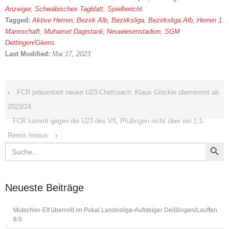
Anzeiger
,
Schwäbisches Tagblatt
,
Spielbericht
.
Tagged:
Aktive Herren
,
Bezirk Alb
,
Bezirksliga
,
Bezirksliga Alb
,
Herren 1.
Mannschaft
,
Muhamet Dagistanli
,
Neuwiesenstadion
,
SGM
Dettingen/Glems
.
Last Modified:
Mai 17, 2023
‹
FCR präsentiert neuen U23-Chefcoach: Klaus Glöckle übernimmt ab
2023/24
FCR kommt gegen die U23 des VfL Pfullingen nicht über ein 1:1-
Remis hinaus
›
Search Button
Search
for:
Neueste Beiträge
Mutschler-Elf überrollt im Pokal Landesliga-Aufsteiger Deißlingen/Lauffen
8:0