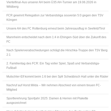
Viertelfinal-Aus unserer AH beim Ü35 AH-Turnier am 19.06.2026 in
Wildberg
FCR gewinnt Relegation zur Verbandsliga souverän 5:0 gegen den TSV
Köngen
Unsere AH des FC Rottenburg erneut beim Jahresausflug in Seefeld/Tirol
Mannheim entscheidet nach dem 1:4 in Ehingen-Süd über die Zukunft des
FC
Nach Spielerverabschiedungen schlägt die Hirschka-Truppe den TSV Berg
2:1
2. Familientag des FCR: Ein Tag voller Spiel, Spaß und Verbandsliga-
Fußball
Mutschler-Elf kommt beim 1:6 bei den Spfr Schwäbisch Hall unter die Räder
Nachruf auf Horst Milda – Wir nehmen Abschied von einem treuen FC-
Mitglied
Sportlerehrung Sportjahr 2025: Damen & Herren mit Plakette
ausgezeichnet