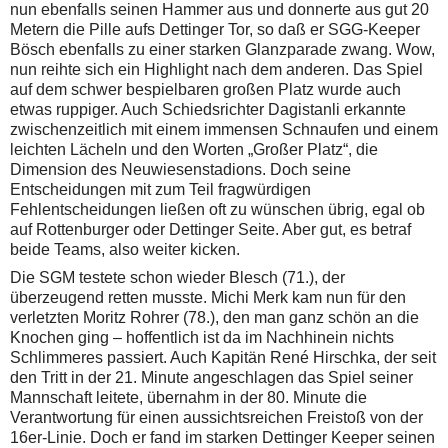
nun ebenfalls seinen Hammer aus und donnerte aus gut 20
Metern die Pille aufs Dettinger Tor, so daß er SGG-Keeper
Bösch ebenfalls zu einer starken Glanzparade zwang. Wow,
nun reihte sich ein Highlight nach dem anderen. Das Spiel
auf dem schwer bespielbaren großen Platz wurde auch
etwas ruppiger. Auch Schiedsrichter Dagistanli erkannte
zwischenzeitlich mit einem immensen Schnaufen und einem
leichten Lächeln und den Worten „Großer Platz“, die
Dimension des Neuwiesenstadions. Doch seine
Entscheidungen mit zum Teil fragwürdigen
Fehlentscheidungen ließen oft zu wünschen übrig, egal ob
auf Rottenburger oder Dettinger Seite. Aber gut, es betraf
beide Teams, also weiter kicken.
Die SGM testete schon wieder Blesch (71.), der
überzeugend retten musste. Michi Merk kam nun für den
verletzten Moritz Rohrer (78.), den man ganz schön an die
Knochen ging – hoffentlich ist da im Nachhinein nichts
Schlimmeres passiert. Auch Kapitän René Hirschka, der seit
den Tritt in der 21. Minute angeschlagen das Spiel seiner
Mannschaft leitete, übernahm in der 80. Minute die
Verantwortung für einen aussichtsreichen Freistoß von der
16er-Linie. Doch er fand im starken Dettinger Keeper seinen