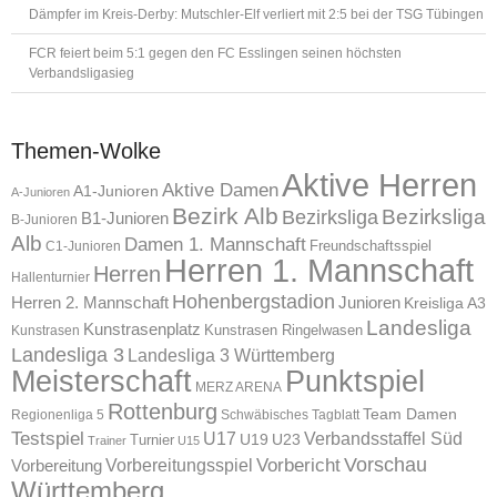
Dämpfer im Kreis-Derby: Mutschler-Elf verliert mit 2:5 bei der TSG Tübingen
FCR feiert beim 5:1 gegen den FC Esslingen seinen höchsten
Verbandsligasieg
Themen-Wolke
Aktive Herren
Aktive Damen
A1-Junioren
A-Junioren
Bezirk Alb
Bezirksliga
Bezirksliga
B1-Junioren
B-Junioren
Alb
Damen 1. Mannschaft
Freundschaftsspiel
C1-Junioren
Herren 1. Mannschaft
Herren
Hallenturnier
Hohenbergstadion
Herren 2. Mannschaft
Junioren
Kreisliga A3
Landesliga
Kunstrasenplatz
Kunstrasen Ringelwasen
Kunstrasen
Landesliga 3
Landesliga 3 Württemberg
Meisterschaft
Punktspiel
MERZ ARENA
Rottenburg
Team Damen
Regionenliga 5
Schwäbisches Tagblatt
Testspiel
U17
Verbandsstaffel Süd
U19
Turnier
U23
Trainer
U15
Vorschau
Vorbereitungsspiel
Vorbericht
Vorbereitung
Württemberg