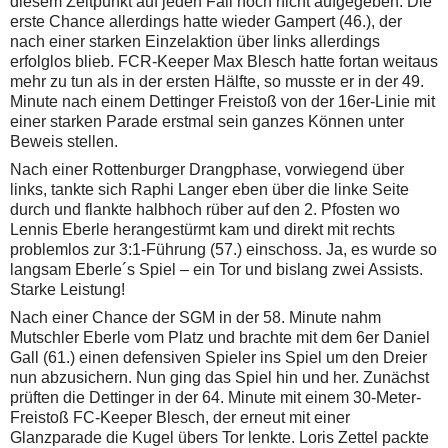
diesem Zeitpunkt auf jeden Fall noch nicht aufgegeben. Die
erste Chance allerdings hatte wieder Gampert (46.), der
nach einer starken Einzelaktion über links allerdings
erfolglos blieb. FCR-Keeper Max Blesch hatte fortan weitaus
mehr zu tun als in der ersten Hälfte, so musste er in der 49.
Minute nach einem Dettinger Freistoß von der 16er-Linie mit
einer starken Parade erstmal sein ganzes Können unter
Beweis stellen.
Nach einer Rottenburger Drangphase, vorwiegend über
links, tankte sich Raphi Langer eben über die linke Seite
durch und flankte halbhoch rüber auf den 2. Pfosten wo
Lennis Eberle herangestürmt kam und direkt mit rechts
problemlos zur 3:1-Führung (57.) einschoss. Ja, es wurde so
langsam Eberle´s Spiel – ein Tor und bislang zwei Assists.
Starke Leistung!
Nach einer Chance der SGM in der 58. Minute nahm
Mutschler Eberle vom Platz und brachte mit dem 6er Daniel
Gall (61.) einen defensiven Spieler ins Spiel um den Dreier
nun abzusichern. Nun ging das Spiel hin und her. Zunächst
prüften die Dettinger in der 64. Minute mit einem 30-Meter-
Freistoß FC-Keeper Blesch, der erneut mit einer
Glanzparade die Kugel übers Tor lenkte. Loris Zettel packte