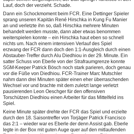
Lauf, doch der verzieht. Schade.
Dann ein Schockmoment beim FCR. Eine Dettinger Spieler
sprang unseren Kapitän René Hirschka in Kung Fu Manier
an und verletzte ihn so, daß Hirschka mehrere Minuten
behandelt werden musste, dann aber etwas benommen
weiterspielen konnte – ein Hirschka haut eben so schnell
nichts um. Nach einem intensiven Verlauf des Spiel
erzwang der FCR dann doch den 1:1-Ausgleich durch einen
Abstauber-Treffer durch Alu Diedhiou in der 29. Minute. Ein
satter Schuss von Eberle von der Strafraumgrenze konnte
SGM-Keeper Patrick Bösch noch stark parieren, doch genau
vor die Füße von Diedhiou. FCR-Trainer Marc Mutschler
nahm dann drei Minuten später einen eher überraschenden
Wechsel vor und brachte mit dem zuletzt lange verletzt
pausierenden Leon Oeschger für den offensiven
Torschützen Diedhiou einen Arbeiter für das Mittelfeld ins
Spiel.
Keine Minute später drehte der FCR das Spiel und erzielte
durch den 18. Saisontreffer von Torjäger Patrick Francisco
das 2:1 – wieder war es Eberle der denn Assist gab. Eberle
legte in der Box mit guten Auge quer auf den mitlaufenden