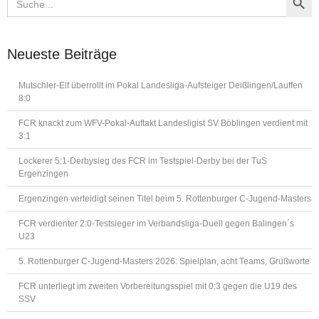
for:
Neueste Beiträge
Mutschler-Elf überrollt im Pokal Landesliga-Aufsteiger Deißlingen/Lauffen
8:0
FCR knackt zum WFV-Pokal-Auftakt Landesligist SV Böblingen verdient mit
3:1
Lockerer 5:1-Derbysieg des FCR im Testspiel-Derby bei der TuS
Ergenzingen
Ergenzingen verteidigt seinen Titel beim 5. Rottenburger C-Jugend-Masters
FCR verdienter 2:0-Testsieger im Verbandsliga-Duell gegen Balingen´s
U23
5. Rottenburger C-Jugend-Masters 2026: Spielplan, acht Teams, Grußworte
FCR unterliegt im zweiten Vorbereitungsspiel mit 0:3 gegen die U19 des
SSV