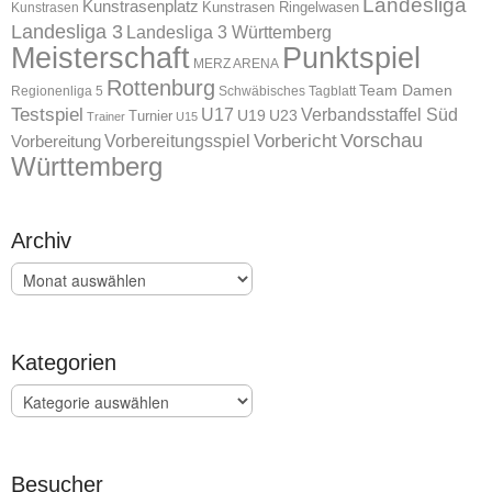
Landesliga
Kunstrasenplatz
Kunstrasen Ringelwasen
Kunstrasen
Landesliga 3
Landesliga 3 Württemberg
Meisterschaft
Punktspiel
MERZ ARENA
Rottenburg
Team Damen
Regionenliga 5
Schwäbisches Tagblatt
Testspiel
U17
Verbandsstaffel Süd
U19
Turnier
U23
Trainer
U15
Vorschau
Vorbereitungsspiel
Vorbericht
Vorbereitung
Württemberg
Archiv
Archiv
Kategorien
Kategorien
Besucher