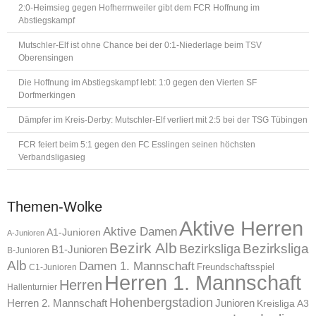
2:0-Heimsieg gegen Hofherrnweiler gibt dem FCR Hoffnung im
Abstiegskampf
Mutschler-Elf ist ohne Chance bei der 0:1-Niederlage beim TSV
Oberensingen
Die Hoffnung im Abstiegskampf lebt: 1:0 gegen den Vierten SF
Dorfmerkingen
Dämpfer im Kreis-Derby: Mutschler-Elf verliert mit 2:5 bei der TSG Tübingen
FCR feiert beim 5:1 gegen den FC Esslingen seinen höchsten
Verbandsligasieg
Themen-Wolke
Aktive Herren
Aktive Damen
A1-Junioren
A-Junioren
Bezirk Alb
Bezirksliga
Bezirksliga
B1-Junioren
B-Junioren
Alb
Damen 1. Mannschaft
Freundschaftsspiel
C1-Junioren
Herren 1. Mannschaft
Herren
Hallenturnier
Hohenbergstadion
Herren 2. Mannschaft
Junioren
Kreisliga A3