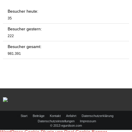
Besucher heute:
35
Besucher gestern:
222
Besucher gesamt:
981.391
Start
Beiträge
Kontakt
Anfahrt
Datenschutzerklärung
Datenschutzeinstellungen
Impressum
© 2013 egurdson.com