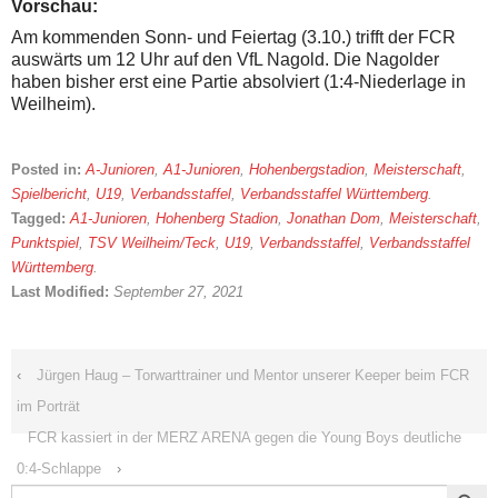
Vorschau:
Am kommenden Sonn- und Feiertag (3.10.) trifft der FCR
auswärts um 12 Uhr auf den VfL Nagold. Die Nagolder
haben bisher erst eine Partie absolviert (1:4-Niederlage in
Weilheim).
Posted in:
A-Junioren
,
A1-Junioren
,
Hohenbergstadion
,
Meisterschaft
,
Spielbericht
,
U19
,
Verbandsstaffel
,
Verbandsstaffel Württemberg
.
Tagged:
A1-Junioren
,
Hohenberg Stadion
,
Jonathan Dom
,
Meisterschaft
,
Punktspiel
,
TSV Weilheim/Teck
,
U19
,
Verbandsstaffel
,
Verbandsstaffel
Württemberg
.
Last Modified:
September 27, 2021
‹
Jürgen Haug – Torwarttrainer und Mentor unserer Keeper beim FCR
im Porträt
FCR kassiert in der MERZ ARENA gegen die Young Boys deutliche
0:4-Schlappe
›
Search Button
Search