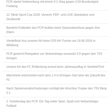
FCR startet Vorbereitung mit einem 5:1-Sieg gegen U19-Bundesligist
Freiberg
22. Micki Sport Cup 2026: Vorwort, PDF- und LIVE-Spielpläne und
Grußworte
Bambini-Fußballer des FCR kickten beim Saisonabschluss gegen ihre
Eltern
Viertelfinal-Aus unserer AH beim Ü35 AH-Turnier am 19.06.2026 in
Wildberg
FCR gewinnt Relegation zur Verbandsliga souverän 5:0 gegen den TSV
Köngen
Unsere AH des FC Rottenburg erneut beim Jahresausflug in Seefeld/Tirol
Mannheim entscheidet nach dem 1:4 in Ehingen-Süd über die Zukunft des
FC
Nach Spielerverabschiedungen schlägt die Hirschka-Truppe den TSV Berg
2:1
2. Familientag des FCR: Ein Tag voller Spiel, Spaß und Verbandsliga-
Fußball