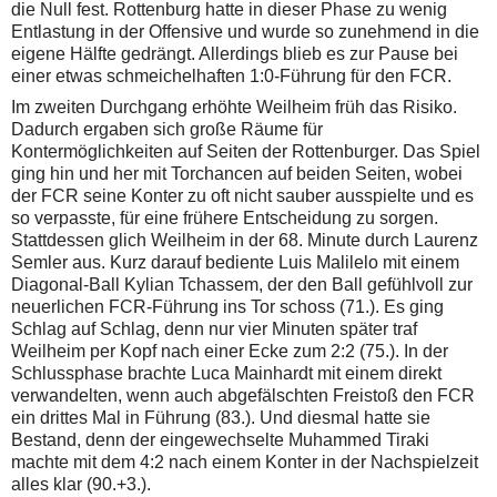
die Null fest. Rottenburg hatte in dieser Phase zu wenig
Entlastung in der Offensive und wurde so zunehmend in die
eigene Hälfte gedrängt. Allerdings blieb es zur Pause bei
einer etwas schmeichelhaften 1:0-Führung für den FCR.
Im zweiten Durchgang erhöhte Weilheim früh das Risiko.
Dadurch ergaben sich große Räume für
Kontermöglichkeiten auf Seiten der Rottenburger. Das Spiel
ging hin und her mit Torchancen auf beiden Seiten, wobei
der FCR seine Konter zu oft nicht sauber ausspielte und es
so verpasste, für eine frühere Entscheidung zu sorgen.
Stattdessen glich Weilheim in der 68. Minute durch Laurenz
Semler aus. Kurz darauf bediente Luis Malilelo mit einem
Diagonal-Ball Kylian Tchassem, der den Ball gefühlvoll zur
neuerlichen FCR-Führung ins Tor schoss (71.). Es ging
Schlag auf Schlag, denn nur vier Minuten später traf
Weilheim per Kopf nach einer Ecke zum 2:2 (75.). In der
Schlussphase brachte Luca Mainhardt mit einem direkt
verwandelten, wenn auch abgefälschten Freistoß den FCR
ein drittes Mal in Führung (83.). Und diesmal hatte sie
Bestand, denn der eingewechselte Muhammed Tiraki
machte mit dem 4:2 nach einem Konter in der Nachspielzeit
alles klar (90.+3.).