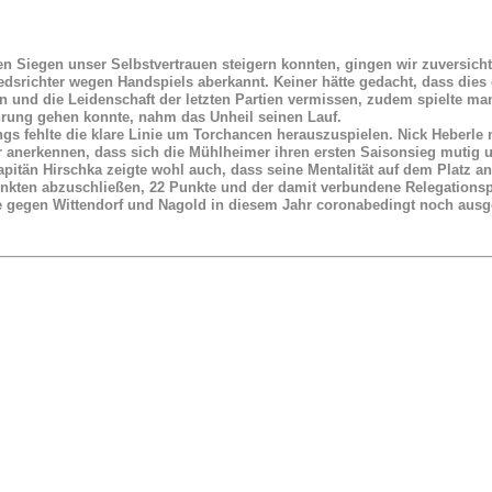
en Siegen unser Selbstvertrauen steigern konnten, gingen wir zuversich
dsrichter wegen Handspiels aberkannt. Keiner hätte gedacht, dass dies 
 und die Leidenschaft der letzten Partien vermissen, zudem spielte ma
hrung gehen konnte, nahm das Unheil seinen Lauf.
ings fehlte die klare Linie um Torchancen herauszuspielen. Nick Heberl
nerkennen, dass sich die Mühlheimer ihren ersten Saisonsieg mutig un
pitän Hirschka zeigte wohl auch, dass seine Mentalität auf dem Platz an
nkten abzuschließen, 22 Punkte und der damit verbundene Relegationspl
 gegen Wittendorf und Nagold in diesem Jahr coronabedingt noch ausge