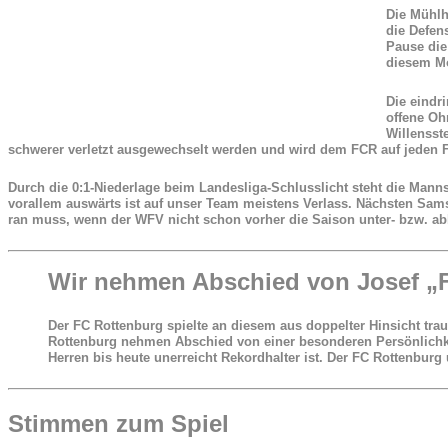
Die Mühlh
die Defen
Pause die
diesem Mo
Die eindr
offene Oh
Willensst
schwerer verletzt ausgewechselt werden und wird dem FCR auf jeden Fal
Durch die 0:1-Niederlage beim Landesliga-Schlusslicht steht die Mann
vorallem auswärts ist auf unser Team meistens Verlass. Nächsten Sa
ran muss, wenn der WFV nicht schon vorher die Saison unter- bzw. ab
Wir nehmen Abschied von Josef „F
Der FC Rottenburg spielte an diesem aus doppelter Hinsicht tra
Rottenburg nehmen Abschied von einer besonderen Persönlichkeit
Herren bis heute unerreicht Rekordhalter ist. Der FC Rottenbu
Stimmen zum Spiel