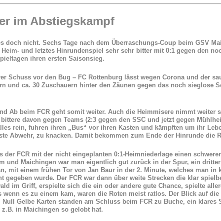
er im Abstiegskampf
es doch nicht. Sechs Tage nach dem Überraschungs-Coup beim GSV Mai
s Heim- und letztes Hinrundenspiel sehr sehr bitter mit 0:1 gegen den n
pieltagen ihren ersten Saisonsieg.
rer Schuss vor den Bug – FC Rottenburg lässt wegen Corona und der sau
n und ca. 30 Zuschauern hinter den Zäunen gegen das noch sieglose S
nd Ab beim FCR geht somit weiter. Auch die Heimmisere nimmt weiter se
 bittere davon gegen Teams (2:3 gegen den SSC und jetzt gegen Mühlheim
lles rein, fuhren ihren „Bus“ vor ihren Kasten und kämpften um ihr Lebe
ste Abwehr, zu knacken. Damit bekommen zum Ende der Hinrunde die R
s der FCR mit der nicht eingeplanten 0:1-Heimniederlage einen schwer
 und Maichingen war man eigentlich gut zurück in der Spur, ein dritter D
an, mit einem frühen Tor von Jan Baur in der 2. Minute, welches man in 
cht gegeben wurde. Der FCR war dann über weite Strecken die klar spie
ld im Griff, erspielte sich die ein oder andere gute Chance, spielte alle
 wenn es zu einem kam, waren die Roten meist ratlos. Der Blick auf die K
. Null Gelbe Karten standen am Schluss beim FCR zu Buche, ein klares S
z.B. in Maichingen so gelobt hat.