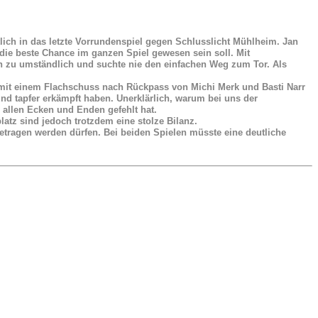
tlich in das letzte Vorrundenspiel gegen Schlusslicht Mühlheim. Jan
die beste Chance im ganzen Spiel gewesen sein soll. Mit
n zu umständlich und suchte nie den einfachen Weg zum Tor. Als
e mit einem Flachschuss nach Rückpass von Michi Merk und Basti Narr
d tapfer erkämpft haben. Unerklärlich, warum bei uns der
 allen Ecken und Enden gefehlt hat.
atz sind jedoch trotzdem eine stolze Bilanz.
tragen werden dürfen. Bei beiden Spielen müsste eine deutliche