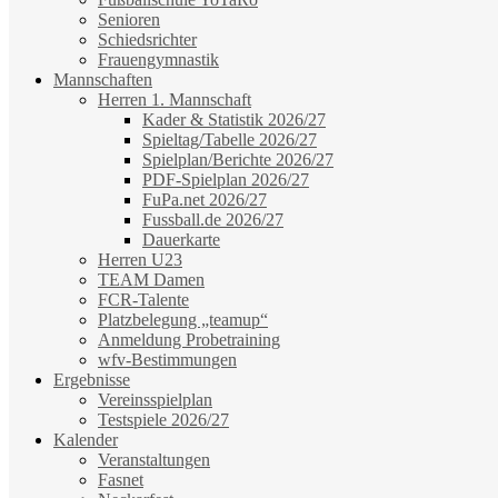
Senioren
Schiedsrichter
Frauengymnastik
Mannschaften
Herren 1. Mannschaft
Kader & Statistik 2026/27
Spieltag/Tabelle 2026/27
Spielplan/Berichte 2026/27
PDF-Spielplan 2026/27
FuPa.net 2026/27
Fussball.de 2026/27
Dauerkarte
Herren U23
TEAM Damen
FCR-Talente
Platzbelegung „teamup“
Anmeldung Probetraining
wfv-Bestimmungen
Ergebnisse
Vereinsspielplan
Testspiele 2026/27
Kalender
Veranstaltungen
Fasnet