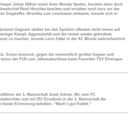
Keeper Julian Häfner meist ihren Meister fanden, konnten dann doch
Abwehrchef René Hirschka knacken und erzielten noch kurz vor der
en Siegtreffer. Hirschka zum zuschauen verbannt, musste sich in
ächeren Gegnern stoßen bei den Spielern offenbar nicht immer auf
eniger Kampf, Aggressivität und die immer wieder geforderte
er zu machen, musste Loris Zettel in der 43. Minute wahrscheinlich
ruck. Schon komisch, gegen die vermeintlich großen Gegner und
en, bevor der FCR zum Jahresabschluss beim Favoriten TSV Ehningen
ielführer der 1. Mannschaft Josef Johner. Wir vom FC
iedsrichter und mit 557 Einsätzen in der 1. Mannschaft der
n bester Erinnerung behalten.
“Mach´s gut Fiddel.”