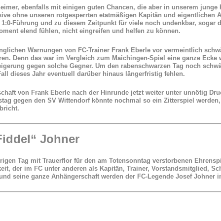
eimer, ebenfalls mit einigen guten Chancen, die aber in unserem junge 
sive ohne unseren rotgesperrten etatmäßigen Kapitän und eigentlichen 
 1:0-Führung und zu diesem Zeitpunkt für viele noch undenkbar, sogar d
ment elend fühlen, nicht eingreifen und helfen zu können.
inglichen Warnungen von FC-Trainer Frank Eberle vor vermeintlich schw
ren. Denn das war im Vergleich zum Maichingen-Spiel eine ganze Ecke w
eigerung gegen solche Gegner. Um den rabenschwarzen Tag noch schwärz
l dieses Jahr eventuell darüber hinaus längerfristig fehlen.
schaft von Frank Eberle nach der Hinrunde jetzt weiter unter unnötig D
mstag gegen den SV Wittendorf könnte nochmal so ein Zitterspiel werd
bricht.
iddel“ Johner
urigen Tag mit Trauerflor für den am Totensonntag verstorbenen Ehrensp
, der im FC unter anderen als Kapitän, Trainer, Vorstandsmitglied, Sch
rg und seine ganze Anhängerschaft werden der FC-Legende Josef Johner i