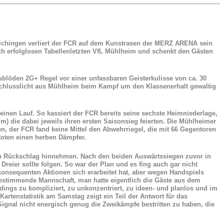
chingen verliert der FCR auf dem Kunstrasen der MERZ ARENA sein
och erfolglosen Tabellenletzten VfL Mühlheim und schenkt den Gästen
blöden 2G+ Regel vor einer unfassbaren Geisterkulisse von ca. 30
chlusslicht aus Mühlheim beim Kampf um den Klassenerhalt gewaltig
inen Lauf. So kassiert der FCR bereits seine sechste Heimniederlage,
) die dabei jeweils ihren ersten Saisonsieg feierten. Die Mühlheimer
n, der FCR fand keine Mittel den Abwehrriegel, die mit 66 Gegentoren
oten einen herben Dämpfer.
en Rückschlag hinnehmen. Nach den beiden Auswärtssiegen zuvor in
reier sollte folgen. So war der Plan und es fing auch gar nicht
konsequenten Aktionen sich erarbeitet hat, aber wegen Handspiels
lbestimmende Mannschaft, man hatte eigentlich die Gäste aus dem
rdings zu kompliziert, zu unkonzentriert, zu ideen- und planlos und im
artenstatistik am Samstag zeigt ein Teil der Antwort für das
ignal nicht energisch genug die Zweikämpfe bestritten zu haben, die