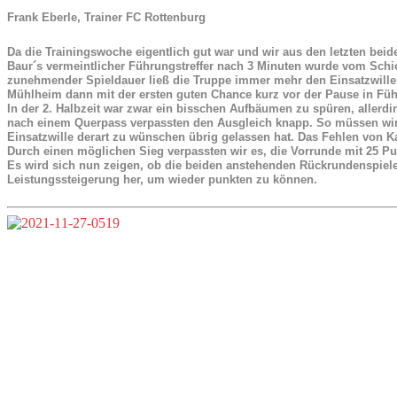
Frank Eberle
, Trainer FC Rottenburg
Da die Trainingswoche eigentlich gut war und wir aus den letzten beid
Baur´s vermeintlicher Führungstreffer nach 3 Minuten wurde vom Schie
zunehmender Spieldauer ließ die Truppe immer mehr den Einsatzwillen
Mühlheim dann mit der ersten guten Chance kurz vor der Pause in Fü
In der 2. Halbzeit war zwar ein bisschen Aufbäumen zu spüren, allerd
nach einem Querpass verpassten den Ausgleich knapp. So müssen wir a
Einsatzwille derart zu wünschen übrig gelassen hat. Das Fehlen von Ka
Durch einen möglichen Sieg verpassten wir es, die Vorrunde mit 25 Pu
Es wird sich nun zeigen, ob die beiden anstehenden Rückrundenspiele
Leistungssteigerung her, um wieder punkten zu können.