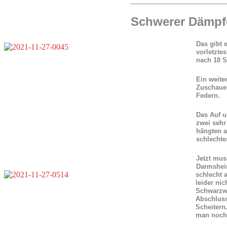
Schwerer Dämpf
Das gibt 
vorletzte
nach 18 S
Ein weite
Zuschauer
Federn.
Das Auf u
zwei sehr
hängten a
schlechte
Jetzt mus
Darmsheim
schlecht 
leider ni
Schwarzwa
Abschluss
Scheitern
man noch 