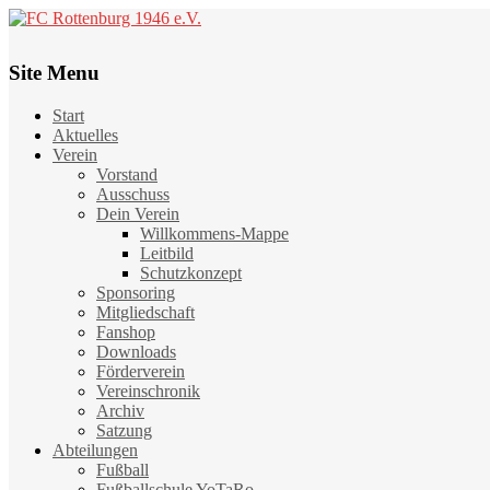
Site Menu
Start
Aktuelles
Verein
Vorstand
Ausschuss
Dein Verein
Willkommens-Mappe
Leitbild
Schutzkonzept
Sponsoring
Mitgliedschaft
Fanshop
Downloads
Förderverein
Vereinschronik
Archiv
Satzung
Abteilungen
Fußball
Fußballschule YoTaRo