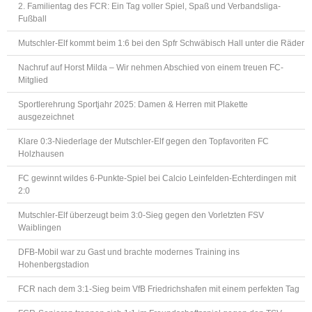
2. Familientag des FCR: Ein Tag voller Spiel, Spaß und Verbandsliga-
Fußball
Mutschler-Elf kommt beim 1:6 bei den Spfr Schwäbisch Hall unter die Räder
Nachruf auf Horst Milda – Wir nehmen Abschied von einem treuen FC-
Mitglied
Sportlerehrung Sportjahr 2025: Damen & Herren mit Plakette
ausgezeichnet
Klare 0:3-Niederlage der Mutschler-Elf gegen den Topfavoriten FC
Holzhausen
FC gewinnt wildes 6-Punkte-Spiel bei Calcio Leinfelden-Echterdingen mit
2:0
Mutschler-Elf überzeugt beim 3:0-Sieg gegen den Vorletzten FSV
Waiblingen
DFB-Mobil war zu Gast und brachte modernes Training ins
Hohenbergstadion
FCR nach dem 3:1-Sieg beim VfB Friedrichshafen mit einem perfekten Tag