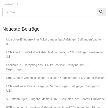
perfekt
›
Search Button
Search
for:
Neueste Beiträge
Mutschler-Elf überrollt im Pokal Landesliga-Aufsteiger Deißlingen/Lauffen
8:0
FCR knackt zum WFV-Pokal-Auftakt Landesligist SV Böblingen verdient mit
3:1
Lockerer 5:1-Derbysieg des FCR im Testspiel-Derby bei der TuS
Ergenzingen
Ergenzingen verteidigt seinen Titel beim 5. Rottenburger C-Jugend-Masters
FCR verdienter 2:0-Testsieger im Verbandsliga-Duell gegen Balingen´s
U23
5. Rottenburger C-Jugend-Masters 2026: Spielplan, acht Teams, Grußworte
FCR unterliegt im zweiten Vorbereitungsspiel mit 0:3 gegen die U19 des