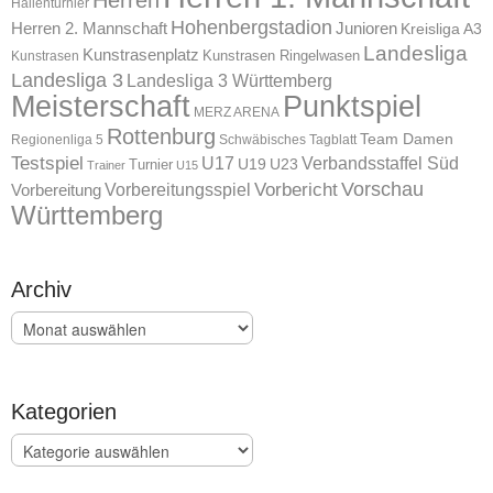
Hallenturnier
Hohenbergstadion
Herren 2. Mannschaft
Junioren
Kreisliga A3
Landesliga
Kunstrasenplatz
Kunstrasen Ringelwasen
Kunstrasen
Landesliga 3
Landesliga 3 Württemberg
Meisterschaft
Punktspiel
MERZ ARENA
Rottenburg
Team Damen
Regionenliga 5
Schwäbisches Tagblatt
Testspiel
U17
Verbandsstaffel Süd
U19
Turnier
U23
Trainer
U15
Vorschau
Vorbereitungsspiel
Vorbericht
Vorbereitung
Württemberg
Archiv
Archiv
Kategorien
Kategorien