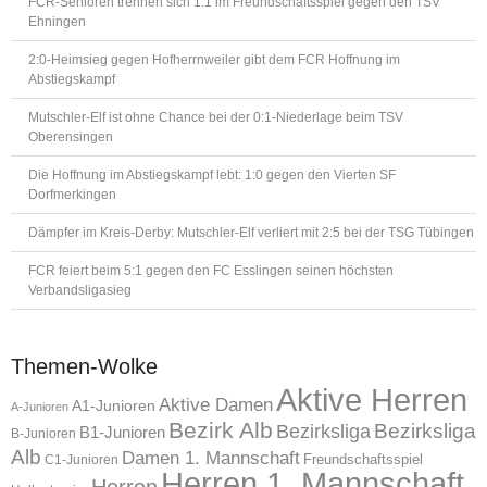
FCR-Senioren trennen sich 1:1 im Freundschaftsspiel gegen den TSV
Ehningen
2:0-Heimsieg gegen Hofherrnweiler gibt dem FCR Hoffnung im
Abstiegskampf
Mutschler-Elf ist ohne Chance bei der 0:1-Niederlage beim TSV
Oberensingen
Die Hoffnung im Abstiegskampf lebt: 1:0 gegen den Vierten SF
Dorfmerkingen
Dämpfer im Kreis-Derby: Mutschler-Elf verliert mit 2:5 bei der TSG Tübingen
FCR feiert beim 5:1 gegen den FC Esslingen seinen höchsten
Verbandsligasieg
Themen-Wolke
Aktive Herren
Aktive Damen
A1-Junioren
A-Junioren
Bezirk Alb
Bezirksliga
Bezirksliga
B1-Junioren
B-Junioren
Alb
Damen 1. Mannschaft
Freundschaftsspiel
C1-Junioren
Herren 1. Mannschaft
Herren