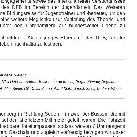
 Engagements sowie des interkulturellen Verständnisses
ner des DFB im Bereich der Jugendarbeit. Des Weiteren
ne Bildungsreise für Jugendtrainer und -betreuer, um den
eine weitere Möglichkeit zur Vertiefung des Theorie- und
unter den Ehrenamtlern auf bundesweiter Ebene zu
ballhelden – Aktion junges Ehrenamt“ des DFB, um die
eben nachhaltig zu festigen.
lien dabei waren:
r, Nick Heberle, Adrian Hertkorn, Leon Kaiser, Roque Kiesow, Dogukan
 Nichter, Simon Ott, David Scheu, Aurel Stahl, Jannik Steck, Dietmar Weber
enberg in Richtung Süden – in zwei 9er-Bussen, die mit
uf den allerletzten Millimeter gefüllt waren. Die Fahrzeit
chiebbare Toilettenpausen, sodass wir von 7 Uhr morgens
en. Geschafft und zugleich vorfreudig bezogen wir unser