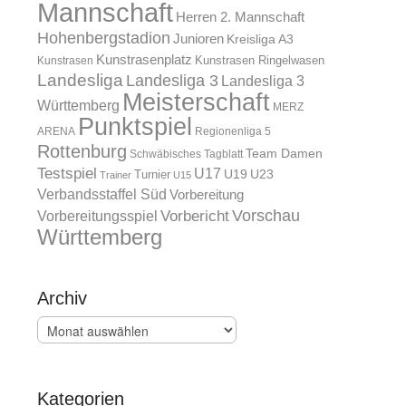
Mannschaft
Herren 2. Mannschaft
Hohenbergstadion
Junioren
Kreisliga A3
Kunstrasenplatz
Kunstrasen Ringelwasen
Kunstrasen
Landesliga
Landesliga 3
Landesliga 3
Meisterschaft
Württemberg
MERZ
Punktspiel
ARENA
Regionenliga 5
Rottenburg
Team Damen
Schwäbisches Tagblatt
Testspiel
U17
U19
Turnier
U23
Trainer
U15
Verbandsstaffel Süd
Vorbereitung
Vorschau
Vorbereitungsspiel
Vorbericht
Württemberg
Archiv
Archiv
Kategorien