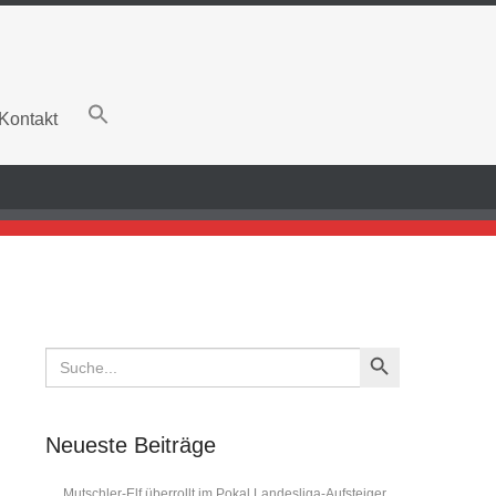
Kontakt
Search Button
Search
for:
Neueste Beiträge
Mutschler-Elf überrollt im Pokal Landesliga-Aufsteiger