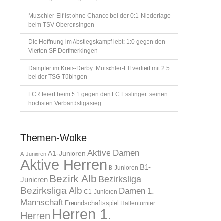
Mutschler-Elf ist ohne Chance bei der 0:1-Niederlage
beim TSV Oberensingen
Die Hoffnung im Abstiegskampf lebt: 1:0 gegen den
Vierten SF Dorfmerkingen
Dämpfer im Kreis-Derby: Mutschler-Elf verliert mit 2:5
bei der TSG Tübingen
FCR feiert beim 5:1 gegen den FC Esslingen seinen
höchsten Verbandsligasieg
Themen-Wolke
Aktive Damen
A1-Junioren
A-Junioren
Aktive Herren
B1-
B-Junioren
Bezirk Alb
Bezirksliga
Junioren
Bezirksliga Alb
Damen 1.
C1-Junioren
Mannschaft
Freundschaftsspiel
Hallenturnier
Herren 1.
Herren