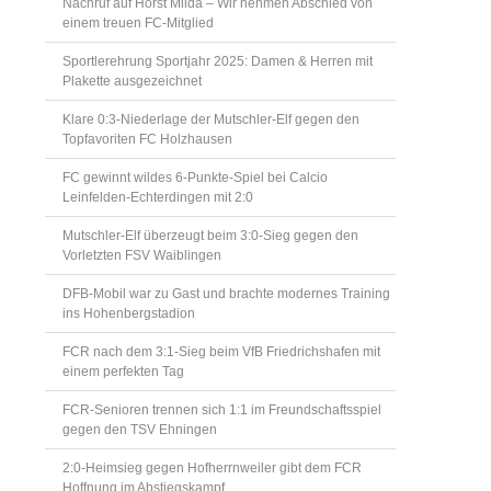
Nachruf auf Horst Milda – Wir nehmen Abschied von
einem treuen FC-Mitglied
Sportlerehrung Sportjahr 2025: Damen & Herren mit
Plakette ausgezeichnet
Klare 0:3-Niederlage der Mutschler-Elf gegen den
Topfavoriten FC Holzhausen
FC gewinnt wildes 6-Punkte-Spiel bei Calcio
Leinfelden-Echterdingen mit 2:0
Mutschler-Elf überzeugt beim 3:0-Sieg gegen den
Vorletzten FSV Waiblingen
DFB-Mobil war zu Gast und brachte modernes Training
ins Hohenbergstadion
FCR nach dem 3:1-Sieg beim VfB Friedrichshafen mit
einem perfekten Tag
FCR-Senioren trennen sich 1:1 im Freundschaftsspiel
gegen den TSV Ehningen
2:0-Heimsieg gegen Hofherrnweiler gibt dem FCR
Hoffnung im Abstiegskampf