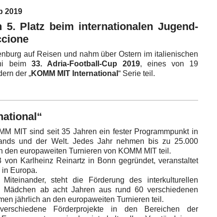
p 2019
5. Platz beim internationalen Jugend-
ccione
nburg auf Reisen und nahm über Ostern im italienischen
ini beim
33. Adria-Football-Cup 2019
, eines von 19
ern der „
KOMM MIT International
“ Serie teil.
ational“
OMM MIT sind seit 35 Jahren ein fester Programmpunkt in
lands und der Welt. Jedes Jahr nehmen bis zu 25.000
n den europaweiten Turnieren von KOMM MIT teil.
von Karlheinz Reinartz in Bonn gegründet, veranstaltet
 in Europa.
 Miteinander, steht die Förderung des interkulturellen
d Mädchen ab acht Jahren aus rund 60 verschiedenen
n jährlich an den europaweiten Turnieren teil.
verschiedene Förderprojekte in den Bereichen der