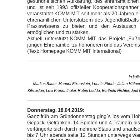
gesundheitlichen Aufklärung, des ehrenamtlichen
und ist seit 1993 offizieller Kooperationspart
veranstaltet KOMM MIT seit mehr als 20 Jahren ei
ehrenamtlichen Unterstützern des Jugendfußballs 
Praxiswissens zu bieten und den Austausch 
ermöglichen und zu stärken.
Aktuell unterstützt KOMM MIT das Projekt „Fuß
jungen Ehrenamtler zu honorieren und das Vereinsl
(Text: Homepage KOMM MIT International)
In Ita
Markus Bauer, Manuel Bixenstein, Lennis Eberle, Julian Häfne
Kilicaslan, Levi Kronenthaler, Robin Ledda, Berthold Nichter, Joel
Donnerstag, 18.04.2019:
Ganz früh am Gründonnerstag ging´s los vom Hoh
Gepäck, Getränken, 14 Spielen und 4 Trainern bis a
verlängerte sich durch mehrere Staus und unaufs
bis 7 Uhr abends satte 12 Stunden unterwegs war