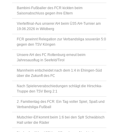
Bambini-Fußballer des FCR kickten beim
Saisonabschluss gegen ihre Eltern
Viertelfinal-Aus unserer AH beim Ü35 AH-Turnier am
19.06.2026 in Wildberg
FCR gewinnt Relegation zur Verbandsliga souverän 5:0
gegen den TSV Köngen
Unsere AH des FC Rottenburg erneut beim
Jahresausflug in Seefeld/Tirol
Mannheim entscheidet nach dem 1:4 in Ehingen-Süd
über die Zukunft des FC
Nach Spielerverabschiedungen schlägt die Hirschka-
Truppe den TSV Berg 2:1
2. Familientag des FCR: Ein Tag voller Spiel, Spaß und
Verbandsliga-Fußball
Mutschler-Elf kommt beim 1:6 bei den Spfr Schwäbisch
Hall unter die Räder