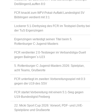
Deißlingen/Lauffen 8:0
FCR knackt zum WFV-Pokal-Auftakt Landesligist SV
Böblingen verdient mit 3:1
Lockerer 5:1-Derbysieg des FCR im Testspiel-Derby bei
der TuS Ergenzingen
Ergenzingen verteidigt seinen Titel beim 5.
Rottenburger C-Jugend-Masters
FCR verdienter 2:0-Testsieger im Verbandsliga-Duell
gegen Balingen´s U23
5. Rottenburger C-Jugend-Masters 2026: Spielplan,
acht Teams, Grußworte
FCR unterliegt im zweiten Vorbereitungsspiel mit 0:3
gegen die U19 des SSV
FCR startet Vorbereitung mit einem 5:1-Sieg gegen
U19-Bundesligist Freiberg
22. Micki Sport Cup 2026: Vorwort, PDF- und LIVE-
Spielpläne und Grußworte