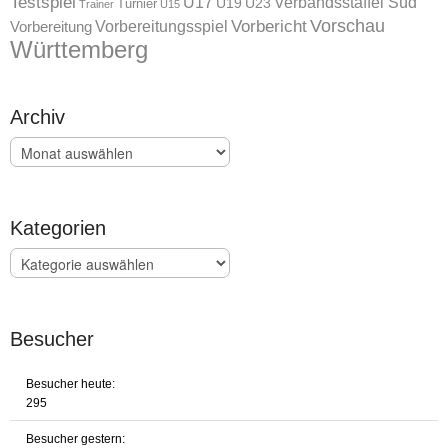
Testspiel
U17
Verbandsstaffel Süd
U19
Turnier
U23
Trainer
U15
Vorschau
Vorbereitungsspiel
Vorbericht
Vorbereitung
Württemberg
Archiv
Archiv
Kategorien
Kategorien
Besucher
Besucher heute:
295
Besucher gestern: