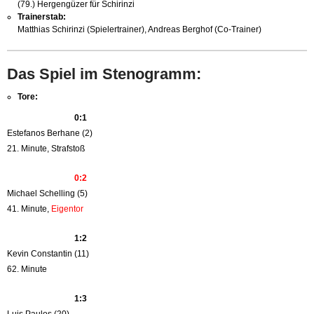
(79.) Hergengüzer für Schirinzi
Trainerstab:
Matthias Schirinzi (Spielertrainer), Andreas Berghof (Co-Trainer)
Das Spiel im Stenogramm:
Tore:
0:1
Estefanos Berhane (2)
21. Minute, Strafstoß
0:2
Michael Schelling (5)
41. Minute,
Eigentor
1:2
Kevin Constantin (11)
62. Minute
1:3
Luis Paulos (20)