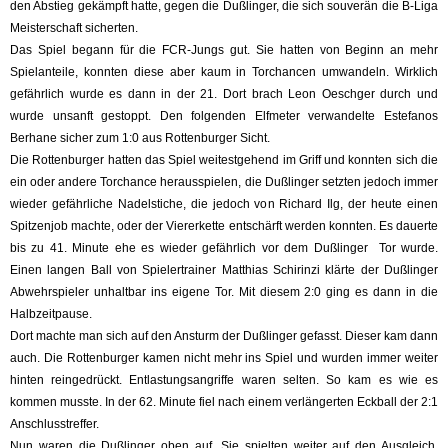
den Abstieg gekämpft hatte, gegen die Dußlinger, die sich souverän die B-Liga
Meisterschaft sicherten.
Das Spiel begann für die FCR-Jungs gut. Sie hatten von Beginn an mehr
Spielanteile, konnten diese aber kaum in Torchancen umwandeln. Wirklich
gefährlich wurde es dann in der 21. Dort brach Leon Oeschger durch und
wurde unsanft gestoppt. Den folgenden Elfmeter verwandelte Estefanos
Berhane sicher zum 1:0 aus Rottenburger Sicht.
Die Rottenburger hatten das Spiel weitestgehend im Griff und konnten sich die
ein oder andere Torchance herausspielen, die Dußlinger setzten jedoch immer
wieder gefährliche Nadelstiche, die jedoch von Richard Ilg, der heute einen
Spitzenjob machte, oder der Viererkette entschärft werden konnten. Es dauerte
bis zu 41. Minute ehe es wieder gefährlich vor dem Dußlinger Tor wurde.
Einen langen Ball von Spielertrainer Matthias Schirinzi klärte der Dußlinger
Abwehrspieler unhaltbar ins eigene Tor. Mit diesem 2:0 ging es dann in die
Halbzeitpause.
Dort machte man sich auf den Ansturm der Dußlinger gefasst. Dieser kam dann
auch. Die Rottenburger kamen nicht mehr ins Spiel und wurden immer weiter
hinten reingedrückt. Entlastungsangriffe waren selten. So kam es wie es
kommen musste. In der 62. Minute fiel nach einem verlängerten Eckball der 2:1
Anschlusstreffer.
Nun waren die Dußlinger oben auf. Sie spielten weiter auf den Ausgleich.