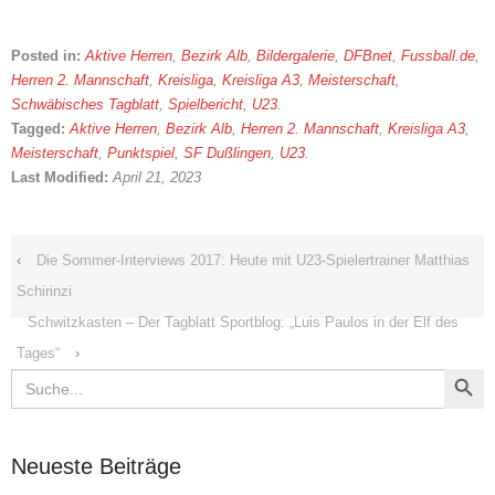
Posted in:
Aktive Herren
,
Bezirk Alb
,
Bildergalerie
,
DFBnet
,
Fussball.de
,
Herren 2. Mannschaft
,
Kreisliga
,
Kreisliga A3
,
Meisterschaft
,
Schwäbisches Tagblatt
,
Spielbericht
,
U23
.
Tagged:
Aktive Herren
,
Bezirk Alb
,
Herren 2. Mannschaft
,
Kreisliga A3
,
Meisterschaft
,
Punktspiel
,
SF Dußlingen
,
U23
.
Last Modified:
April 21, 2023
‹
Die Sommer-Interviews 2017: Heute mit U23-Spielertrainer Matthias
Schirinzi
Schwitzkasten – Der Tagblatt Sportblog: „Luis Paulos in der Elf des
Tages“
›
Search Button
Search
for:
Neueste Beiträge