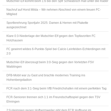
Mutschler-Elf kommt beim 1:6 bei den Spfr Schwäbisch Hall unter die Räder
Nachruf auf Horst Milda – Wir nehmen Abschied von einem treuen FC-
Mitglied
Sportlerehrung Sportjahr 2025: Damen & Herren mit Plakette
ausgezeichnet
Klare 0:3-Niederlage der Mutschler-Elf gegen den Topfavoriten FC
Holzhausen
FC gewinnt wildes 6-Punkte-Spiel bei Calcio Leinfelden-Echterdingen mit
2:0
Mutschler-Elf überzeugt beim 3:0-Sieg gegen den Vorletzten FSV
Waiblingen
DFB-Mobil war zu Gast und brachte modernes Training ins
Hohenbergstadion
FCR nach dem 3:1-Sieg beim VfB Friedrichshafen mit einem perfekten Tag
FCR-Senioren trennen sich 1:1 im Freundschaftsspiel gegen den TSV
Ehningen
2:0-Heimsieg gegen Hofherrnweiler gibt dem FCR Hoffnung im