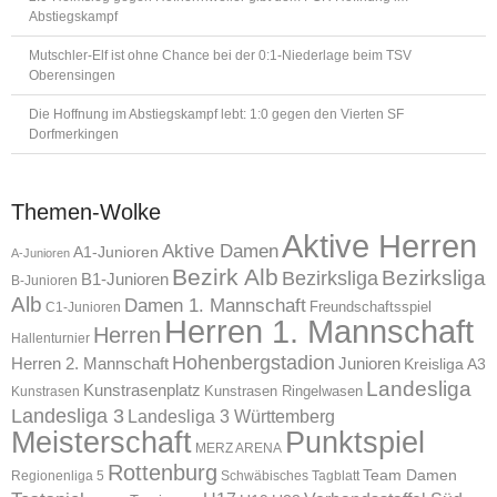
Abstiegskampf
Mutschler-Elf ist ohne Chance bei der 0:1-Niederlage beim TSV
Oberensingen
Die Hoffnung im Abstiegskampf lebt: 1:0 gegen den Vierten SF
Dorfmerkingen
Themen-Wolke
Aktive Herren
Aktive Damen
A1-Junioren
A-Junioren
Bezirk Alb
Bezirksliga
Bezirksliga
B1-Junioren
B-Junioren
Alb
Damen 1. Mannschaft
Freundschaftsspiel
C1-Junioren
Herren 1. Mannschaft
Herren
Hallenturnier
Hohenbergstadion
Herren 2. Mannschaft
Junioren
Kreisliga A3
Landesliga
Kunstrasenplatz
Kunstrasen Ringelwasen
Kunstrasen
Landesliga 3
Landesliga 3 Württemberg
Meisterschaft
Punktspiel
MERZ ARENA
Rottenburg
Team Damen
Regionenliga 5
Schwäbisches Tagblatt