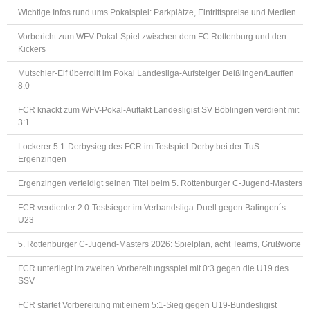
Wichtige Infos rund ums Pokalspiel: Parkplätze, Eintrittspreise und Medien
Vorbericht zum WFV-Pokal-Spiel zwischen dem FC Rottenburg und den
Kickers
Mutschler-Elf überrollt im Pokal Landesliga-Aufsteiger Deißlingen/Lauffen
8:0
FCR knackt zum WFV-Pokal-Auftakt Landesligist SV Böblingen verdient mit
3:1
Lockerer 5:1-Derbysieg des FCR im Testspiel-Derby bei der TuS
Ergenzingen
Ergenzingen verteidigt seinen Titel beim 5. Rottenburger C-Jugend-Masters
FCR verdienter 2:0-Testsieger im Verbandsliga-Duell gegen Balingen´s
U23
5. Rottenburger C-Jugend-Masters 2026: Spielplan, acht Teams, Grußworte
FCR unterliegt im zweiten Vorbereitungsspiel mit 0:3 gegen die U19 des
SSV
FCR startet Vorbereitung mit einem 5:1-Sieg gegen U19-Bundesligist