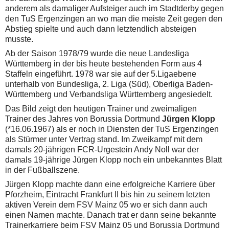
anderem als damaliger Aufsteiger auch im Stadtderby gegen
den TuS Ergenzingen an wo man die meiste Zeit gegen den
Abstieg spielte und auch dann letztendlich absteigen
musste.
Ab der Saison 1978/79 wurde die neue Landesliga
Württemberg in der bis heute bestehenden Form aus 4
Staffeln eingeführt. 1978 war sie auf der 5.Ligaebene
unterhalb von Bundesliga, 2. Liga (Süd), Oberliga Baden-
Württemberg und Verbandsliga Württemberg angesiedelt.
Das Bild zeigt den heutigen Trainer und zweimaligen
Trainer des Jahres von Borussia Dortmund
Jürgen Klopp
(*16.06.1967) als er noch in Diensten der TuS Ergenzingen
als Stürmer unter Vertrag stand. Im Zweikampf mit dem
damals 20-jährigen FCR-Urgestein Andy Noll war der
damals 19-jährige Jürgen Klopp noch ein unbekanntes Blatt
in der Fußballszene.
Jürgen Klopp machte dann eine erfolgreiche Karriere über
Pforzheim, Eintracht Frankfurt II bis hin zu seinem letzten
aktiven Verein dem FSV Mainz 05 wo er sich dann auch
einen Namen machte. Danach trat er dann seine bekannte
Trainerkarriere beim FSV Mainz 05 und Borussia Dortmund