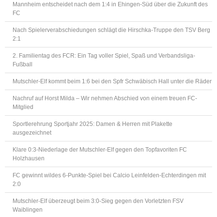
Mannheim entscheidet nach dem 1:4 in Ehingen-Süd über die Zukunft des
FC
Nach Spielerverabschiedungen schlägt die Hirschka-Truppe den TSV Berg
2:1
2. Familientag des FCR: Ein Tag voller Spiel, Spaß und Verbandsliga-
Fußball
Mutschler-Elf kommt beim 1:6 bei den Spfr Schwäbisch Hall unter die Räder
Nachruf auf Horst Milda – Wir nehmen Abschied von einem treuen FC-
Mitglied
Sportlerehrung Sportjahr 2025: Damen & Herren mit Plakette
ausgezeichnet
Klare 0:3-Niederlage der Mutschler-Elf gegen den Topfavoriten FC
Holzhausen
FC gewinnt wildes 6-Punkte-Spiel bei Calcio Leinfelden-Echterdingen mit
2:0
Mutschler-Elf überzeugt beim 3:0-Sieg gegen den Vorletzten FSV
Waiblingen