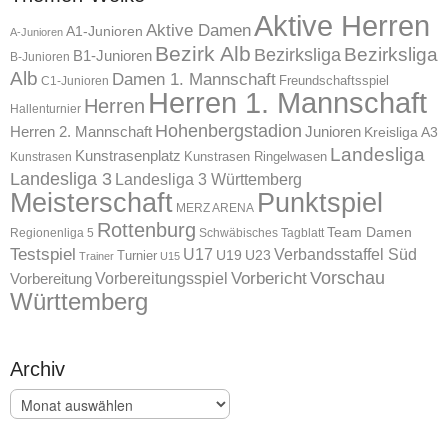
Aktive Herren
Aktive Damen
A1-Junioren
A-Junioren
Bezirk Alb
Bezirksliga
Bezirksliga
B1-Junioren
B-Junioren
Alb
Damen 1. Mannschaft
Freundschaftsspiel
C1-Junioren
Herren 1. Mannschaft
Herren
Hallenturnier
Hohenbergstadion
Herren 2. Mannschaft
Junioren
Kreisliga A3
Landesliga
Kunstrasenplatz
Kunstrasen Ringelwasen
Kunstrasen
Landesliga 3
Landesliga 3 Württemberg
Meisterschaft
Punktspiel
MERZ ARENA
Rottenburg
Team Damen
Regionenliga 5
Schwäbisches Tagblatt
Testspiel
U17
Verbandsstaffel Süd
U19
Turnier
U23
Trainer
U15
Vorschau
Vorbereitungsspiel
Vorbericht
Vorbereitung
Württemberg
Archiv
Archiv