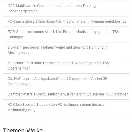
DFB-Mobil war zu Gast und brachte modernes Training ins
Hohenbergstadion
FCR nach dem 3:1-Sieg beim VfB Friedrichshafen mit einem perfekten Tag
FCR-Senioren trennen sich 1:1 im Freundschaftsspiel gegen den TSV
Ehningen
2:0-Heimsieg gegen Hofherrnweiler gibt dem FCR Hoffnung im
Abstiegskampf
Mutschler-Elf ist ohne Chance bei der 0:1-Niederlage beim TSV
Oberensingen
Die Hoffnung im Abstiegskampf lebt: 1:0 gegen den Vierten SF
Dorfmerkingen
Dämpfer im Kreis-Derby: Mutschler-Elf verliert mit 2:5 bei der TSG Tübingen
FCR feiert beim 5:1 gegen den FC Esslingen seinen höchsten
Verbandsligasieg
Themen-Wolke